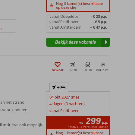
Nog 3 kamer(s) beschikbaar
op deze site
vanaf Düsseldorf
- € 23
p.p.
vanaf Eindhoven
+ € 5
p.p.
vanaf Amsterdam
+ € 47
p.p.
n
Bekijk deze vakantie
bewaar
02:30
01:10
okt 23°
C
+
04 okt 2027 (ma)
an het strand
4 dagen (3 nachten)
ls voor kinderen
vanaf Eindhoven
299
va
p.p.
ll Inclusive ook mogelijk
*incl. alle verplichte kosten
Nog 1 kamer(s) beschikbaar