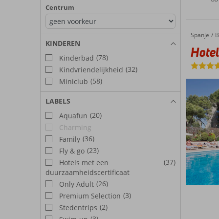
Centrum
Spanje
Hotel Gr
Home
B
KINDEREN
Hotel
(78)
Kinderbad
(32)
Kindvriendelijkheid
(58)
Miniclub
LABELS
(20)
Aquafun
Charming
(36)
Family
(23)
Fly & go
(37)
Hotels met een
duurzaamheidscertificaat
(26)
Only Adult
(3)
Premium Selection
(2)
Stedentrips
(3)