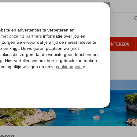
NTIE
VERRE REIZEN
ALL INCLUSIVE
WINTERZON
 annuleren*
alearen
Mallorca
orca