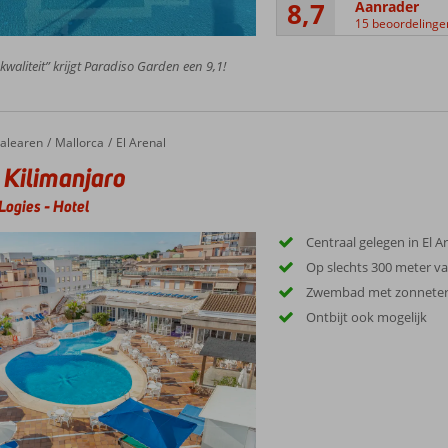
8,7
Aanrader
15 beoordelinge
 kwaliteit” krijgt Paradiso Garden een 9,1!
limanjaro
alearen
Mallorca
El Arenal
 Kilimanjaro
Logies
-
Hotel
Centraal gelegen in El A
Op slechts 300 meter va
Zwembad met zonneter
Ontbijt ook mogelijk