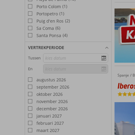
worden 
(1)
Porto Colom
onder a
(1)
Portopetro
(2)
Puig d'en Ros
(6)
Sa Coma
(4)
Santa Ponsa
VERTREKPERIODE
Tussen
En
Spanje
Iberostar Waves Bahia de Palma
Home
B
augustus 2026
Ibero
september 2026
oktober 2026
november 2026
december 2026
januari 2027
februari 2027
maart 2027