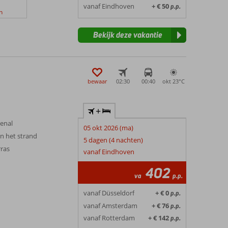
vanaf Eindhoven
+ € 50
p.p.
n
Bekijk deze vakantie
bewaar
02:30
00:40
okt 23°
C
+
renal
05 okt 2026 (ma)
n het strand
5 dagen (4 nachten)
ras
vanaf Eindhoven
402
va
p.p.
vanaf Düsseldorf
+ € 0
p.p.
vanaf Amsterdam
+ € 76
p.p.
vanaf Rotterdam
+ € 142
p.p.