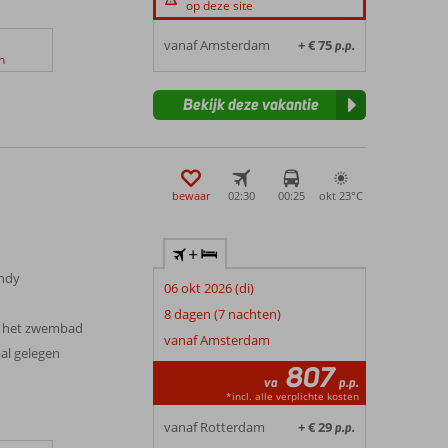
op deze site
vanaf Amsterdam
+ € 75
p.p.
n
Bekijk deze vakantie
bewaar
02:30
00:25
okt 23°
C
+
endy
06 okt 2026 (di)
8 dagen (7 nachten)
n het zwembad
vanaf Amsterdam
aal gelegen
807
va
p.p.
*incl. alle verplichte kosten
vanaf Rotterdam
+ € 29
p.p.