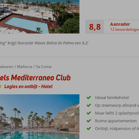
8,8
Aanrader
12 beoordelinge
ing” krijgt Iberostar Waves Bahia de Palma een 9,2!
s Mediterraneo Club
alearen
Mallorca
Sa Coma
els Mediterraneo Club
Logies en ontbijt
-
Hotel
Ideaal familiehotel
Op steenworp afstand v
Maar liefst 2 splashpoo
Ruime appartementen
Ontbijt, Halpension of A