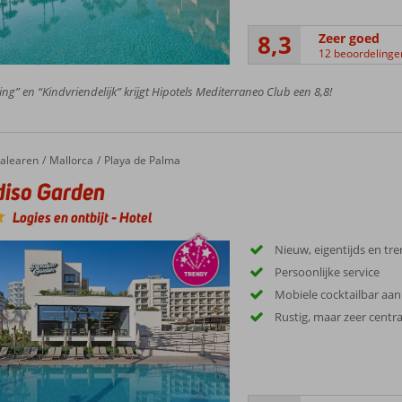
8,3
Zeer goed
12 beoordelinge
ing” en “Kindvriendelijk” krijgt Hipotels Mediterraneo Club een 8,8!
alearen
Mallorca
Playa de Palma
iso Garden
Logies en ontbijt
-
Hotel
Nieuw, eigentijds en tr
Persoonlijke service
Mobiele cocktailbar aa
Rustig, maar zeer centr