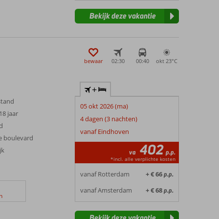
Bekijk deze vakantie
bewaar
02:30
00:40
okt 23°
C
+
stand
05 okt 2026 (ma)
18 jaar
4 dagen (3 nachten)
d
vanaf Eindhoven
de boulevard
402
jk
va
p.p.
*incl. alle verplichte kosten
vanaf Rotterdam
+ € 66
p.p.
vanaf Amsterdam
+ € 68
p.p.
n
Bekijk deze vakantie