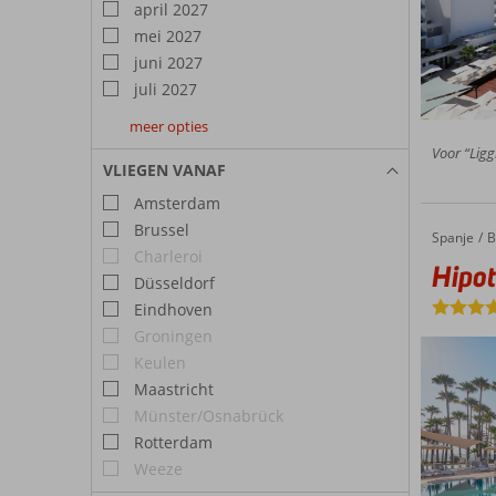
april 2027
mei 2027
juni 2027
juli 2027
meer opties
augustus
september
oktober
Voor “Ligg
2027
2027
2027
VLIEGEN VANAF
Amsterdam
Brussel
Spanje
Hipotel
Home
B
Charleroi
Hipot
Düsseldorf
Eindhoven
Groningen
Keulen
Maastricht
Münster/Osnabrück
Rotterdam
Weeze