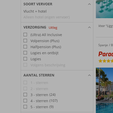
SOORT VERVOER
Vlucht + hotel
Alleen hotel (eigen vervoer)
Voor “Ligg
VERZORGING
Uitleg
(Ultra) All Inclusive
Volpension (Plus)
Spanje
Paradiso Garden
Home
B
Halfpension (Plus)
Parad
Logies en ontbijt
Logies
Volgens beschrijving
AANTAL STERREN
1 - sterren
2 - sterren
(24)
3 - sterren
(107)
4 - sterren
(9)
5 - sterren