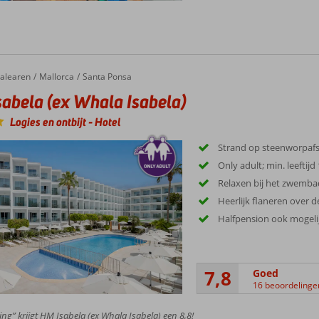
ela (ex Whala Isabela)
alearen
Mallorca
Santa Ponsa
abela (ex Whala Isabela)
Logies en ontbijt
-
Hotel
Strand op steenworpaf
Only adult; min. leeftijd 
Relaxen bij het zwemba
Heerlijk flaneren over 
Halfpension ook mogeli
7,8
Goed
16 beoordelinge
ing” krijgt HM Isabela (ex Whala Isabela) een 8,8!