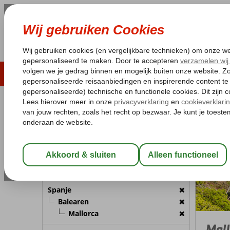
LAST MINUTE
ZOMER 2026
ZONVAKA
Pakketgarantie
Laagsteprijsgarantie*
Gratis
REISGEZELSCHAP
Spanje
Home
B
Kamer 1:
2 Personen
Wijzig Reisgezelschap
BESTEMMING
Spanje
Balearen
Mallorca
Mall