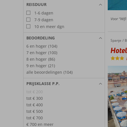
REISDUUR
1-6 dagen
Voor “Wifi
7-9 dagen
10 en meer dgn
BEOORDELING
Spanje
Hotel Ki
Home
B
6 en hoger
(104)
Hotel
7 en hoger
(100)
8 en hoger
(86)
9 en hoger
(21)
alle beoordelingen
(104)
PRIJSKLASSE P.P.
tot € 200
tot € 300
tot € 400
tot € 500
tot € 700
€ 700 en meer