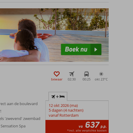
te maken. Bij de selectie van de accommodaties wordt
entuele stadscentra.
bewaar
02:30
00:25
okt 23°
C
+
irect aan de boulevard
12 okt 2026 (ma)
5 dagen (4 nachten)
!
vanaf Rotterdam
eels 'zwevend' zwembad
637
 Sensation Spa
va
p.p.
*incl. alle verplichte kosten