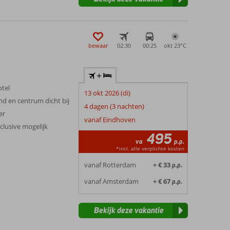
bewaar
02:30
00:25
okt 23°
C
+
tel
13 okt 2026 (di)
nd en centrum dicht bij
4 dagen (3 nachten)
er
vanaf Eindhoven
clusive mogelijk
495
va
p.p.
*incl. alle verplichte kosten
vanaf Rotterdam
+ € 33
p.p.
vanaf Amsterdam
+ € 67
p.p.
Bekijk deze vakantie