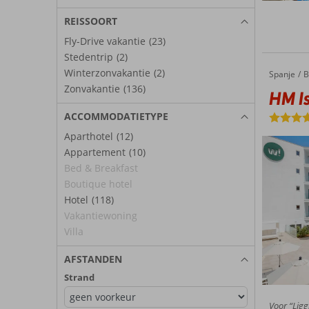
REISSOORT
Fly-Drive vakantie
(23)
Stedentrip
(2)
Winterzonvakantie
(2)
Spanje
HM Isab
Home
B
Zonvakantie
(136)
HM Is
ACCOMMODATIETYPE
Aparthotel
(12)
Appartement
(10)
Bed & Breakfast
Boutique hotel
Hotel
(118)
Vakantiewoning
Villa
AFSTANDEN
Strand
Voor “Ligg