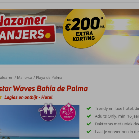
met grote zorg gekozen om je vakantie Mallorca er zo aangenaam mogelijk 
ndere gelet op de ligging ten opzichte van stranden, eetgelegenheden en ev
alearen
Mallorca
Playa de Palma
star Waves Bahia de Palma
Logies en ontbijt
-
Hotel
Trendy en luxe hotel, d
Adults Only; min. 16 jaar
Dakterras met uniek d
Laat je verwennen in de