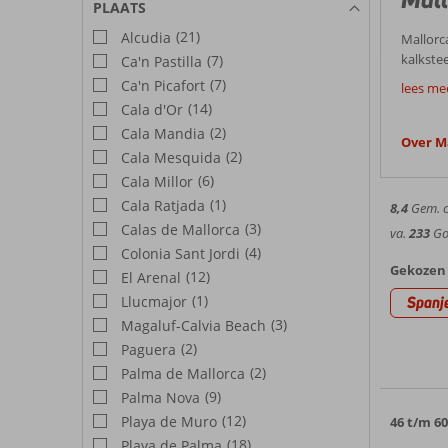
PLAATS
(21)
Alcudia
Mallorc
kalkste
(7)
Ca'n Pastilla
Goed
zee en s
(7)
Ca'n Picafort
lees me
Boek nu
(14)
Cala d'Or
Mallorc
(2)
Cala Mandia
achterl
Over M
Mallo
Schiffe
(2)
Cala Mesquida
vooral 
(6)
Cala Millor
Weer 
populai
(1)
Cala Ratjada
8,4
Gem. ci
Spaanse
Het wee
(3)
Calas de Mallorca
va.
233
Goe
aangena
(4)
Colonia Sant Jordi
Mallo
Mallorca
Gekozen 
(12)
El Arenal
Palma d
(1)
Llucmajor
Spanj
Palma de
(3)
Magaluf-Calvia Beach
Activi
informa
(2)
Paguera
Wil je 
(2)
Palma de Mallorca
verken 
(9)
Palma Nova
Hote
een boo
(12)
Playa de Muro
46 t/m 6
Corendo
(18)
Playa de Palma