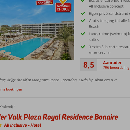
Exclusief Corendon reso
All Inclusive concept
Eigen privé zandstrand 
Gratis toegang tot alle 
Beach
Luxe, ruime (swim-up)
suites
3 extra à-la-carte resta
roomservice
8,5
Aanrader
796 beoordeling
ing” krijgt The Rif at Mangrove Beach Corendon, Curio by Hilton een 8,7!
ente boekingen
Kralendijk
er Valk Plaza Royal Residence Bonaire
All Inclusive
-
Hotel