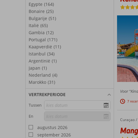
Egypte
(164)
Bonaire
(25)
Bulgarije
(51)
Italië
(65)
Gambia
(12)
Portugal
(171)
Kaapverdië
(11)
Istanbul
(34)
Argentinië
(1)
Japan
(1)
Nederland
(4)
Marokko
(31)
Voor “Kind
VERTREKPERIODE
7 rece
Tussen
En
Curaçao
Mangrov
Home
augustus 2026
Mangr
september 2026