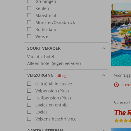
Groningen
Keulen
Maastricht
Münster/Osnabrück
Rotterdam
Weeze
SOORT VERVOER
Vlucht + hotel
Alleen hotel (eigen vervoer)
VERZORGING
Voor “Ligg
Uitleg
(Ultra) All Inclusive
14 rec
Volpension (Plus)
Halfpension (Plus)
Curaçao
The Rif at Mangrove Beach Corendon, Curio by Hilton
Home
Logies en ontbijt
The R
Logies
Volgens beschrijving
AANTAL STERREN