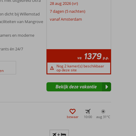
rt met uitgebreid Ultra
28 aug 2026 (vr)
7 dagen (5 nachten)
en dicht bij Willemstad
vanaf Amsterdam
faciliteiten van Mangrove
 kamers en moderne
urants én 24/7
1379
va
p.p.
Nog 2 kamer(s) beschikbaar
op deze site
en
Bekijk deze vakantie
bewaar
10:00
aug 31°
C
+