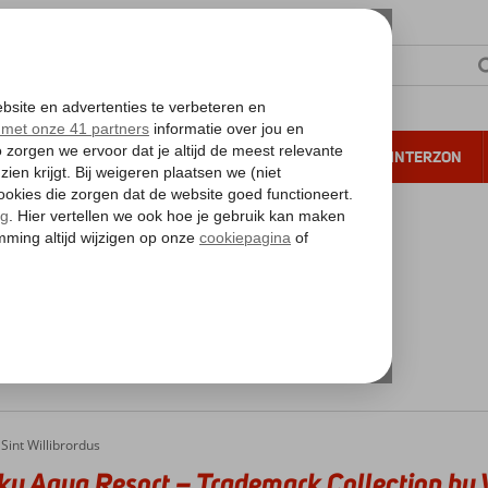
NTIE
VERRE REIZEN
ALL INCLUSIVE
WINTERZON
 annuleren*
kanties 2026
tie
anbiedingen
Sint Willibrordus
u Aqua Resort – Trademark Collection b