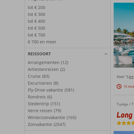
tot € 200
tot € 300
tot € 400
tot € 500
tot € 700
€ 700 en meer
REISSOORT
Arrangementen
(12)
Artiestenreizen
(2)
Cruise
(83)
Voor “Ligg
Excursiereis
(8)
15 rec
Fly-Drive vakantie
(581)
Rondreis
(6)
Stedentrip
(151)
Turkije
Long Beach Alanya
Home
T
Verre reizen
(79)
Long
Winterzonvakantie
(165)
Zonvakantie
(2547)