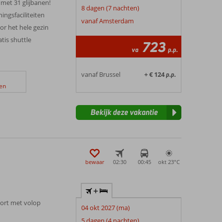
 met 31 glijbanen!
8 dagen (7 nachten)
ingsfaciliteiten
vanaf Amsterdam
r het hele gezin
tis shuttle
723
va
p.p.
vanaf Brussel
+ € 124
p.p.
en
Bekijk deze vakantie
bewaar
02:30
00:45
okt 23°
C
+
sort met volop
04 okt 2027 (ma)
5 dagen (4 nachten)