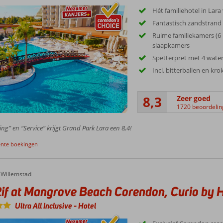
Hét familiehotel in Lara
Fantastisch zandstrand
Ruime familiekamers (6 
slaapkamers
Spetterpret met 4 water
Incl. bitterballen en kro
8,3
Zeer goed
1720 beoordeli
ing” en “Service” krijgt Grand Park Lara een 8,4!
ente boekingen
Willemstad
if at Mangrove Beach Corendon, Curio by H
Ultra All Inclusive
-
Hotel