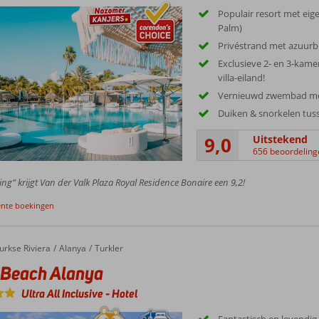
Populair resort met eige
Palm)
Privéstrand met azuurb
Exclusieve 2- en 3-ka
villa-eiland!
Vernieuwd zwembad met 
Duiken & snorkelen tuss
9,0
Uitstekend
656 beoordeling
ing” krijgt Van der Valk Plaza Royal Residence Bonaire een 9,2!
ente boekingen
urkse Riviera
Alanya
Turkler
 Beach Alanya
Ultra All Inclusive
-
Hotel
Fantastisch en levendig 