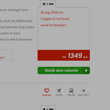
+
esort omringd door
28 aug 2026 (vr)
7 dagen (5 nachten)
en dicht bij Willemstad
vanaf Amsterdam
met bekende King Cobra
aurants en bars
ers tot wel 6 personen
1349
va
p.p.
ngen
Bekijk deze vakantie
bewaar
03:45
00:20
mrt 18°
C
+