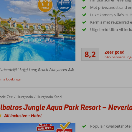
Met privézandstrand en
Luxe kamers, villa's, sui
Kermis met reuzenrad e
Uitgebreid Ultra All Incl
8,2
Zeer goed
645 beoordeling
vriendelijk” krijgt Long Beach Alanya een 8,8!
ente boekingen
ode Zee
Hurghada
Hurghada-Stad
lbatros Jungle Aqua Park Resort – Neverl
All Inclusive
-
Hotel
Populair kwaliteitshotel