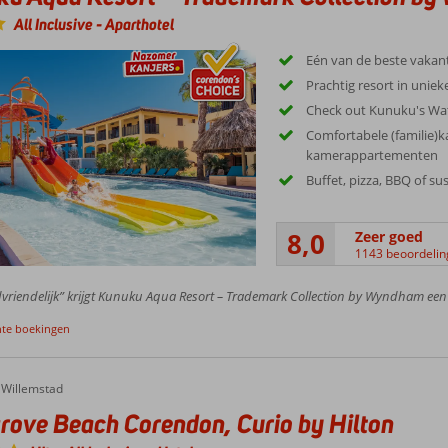
All Inclusive
-
Aparthotel
Eén van de beste vakan
Prachtig resort in unieke
Check out Kunuku's Wa
Comfortabele (familie)k
kamerappartementen
Buffet, pizza, BBQ of su
8,0
Zeer goed
1143 beoordeli
vriendelijk” krijgt Kunuku Aqua Resort – Trademark Collection by Wyndham een 
nte boekingen
e Beach Corendon, Curio by Hilton
Willemstad
ove Beach Corendon, Curio by Hilton