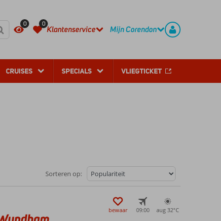
REGISTREER
CONTACT
0
0
Klantenservice
Mijn Corendon
CRUISES
SPECIALS
VLIEGTICKET
Sorteren op:
bewaar
09:00
aug 32°
C
y Wyndham