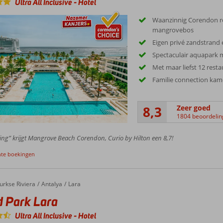
Ultra All Inclusive
-
Hotel
Waanzinnig Corendon r
mangrovebos
Eigen privé zandstrand 
Spectaculair aquapark 
Met maar liefst 12 rest
Familie connection kam
8,3
Zeer goed
1804 beoordeli
ing” krijgt Mangrove Beach Corendon, Curio by Hilton een 8,7!
nte boekingen
ark Lara
urkse Riviera
Antalya
Lara
 Park Lara
Ultra All Inclusive
-
Hotel