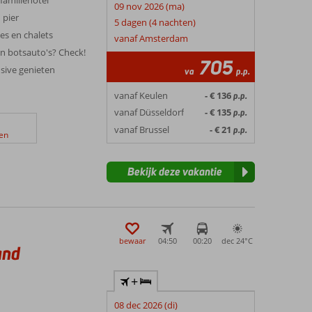
09 nov 2026 (ma)
 pier
5 dagen (4 nachten)
tes en chalets
vanaf Amsterdam
n botsauto's? Check!
705
usive genieten
va
p.p.
vanaf Keulen
- € 136
p.p.
vanaf Düsseldorf
- € 135
p.p.
vanaf Brussel
- € 21
p.p.
en
Bekijk deze vakantie
bewaar
04:50
00:20
dec 24°
C
and
+
08 dec 2026 (di)