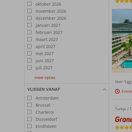
oktober 2026
november 2026
december 2026
januari 2027
februari 2027
maart 2027
april 2027
mei 2027
juni 2027
juli 2027
meer opties
augustus
september
oktober
Voor “Ligg
2027
2027
2027
VLIEGEN VANAF
8 rece
Amsterdam
Brussel
Turkije
Grand P
Home
T
Charleroi
Grand
Düsseldorf
Eindhoven