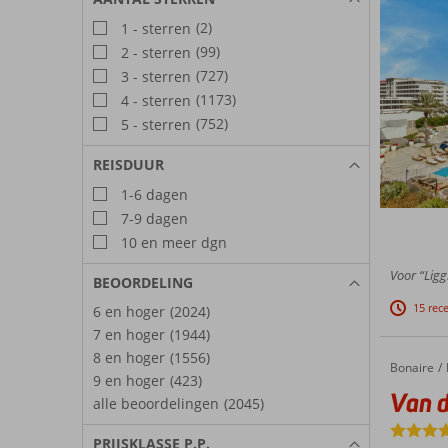
(2)
1 - sterren
(99)
2 - sterren
(727)
3 - sterren
(1173)
4 - sterren
(752)
5 - sterren
REISDUUR
1-6 dagen
7-9 dagen
10 en meer dgn
Voor “Ligg
BEOORDELING
15 rec
6 en hoger
(2024)
7 en hoger
(1944)
8 en hoger
(1556)
Bonaire
Van der Valk Plaza Royal Residence Bonaire
Home
9 en hoger
(423)
Van d
alle beoordelingen
(2045)
PRIJSKLASSE P.P.