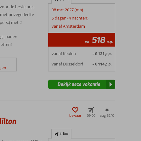
 voor de beste prijs
08 mrt 2027 (ma)
 met privégedeelte
5 dagen (4 nachten)
pers.) met 2
vanaf Amsterdam
glijbanen
518
va
p.p.
ketten!
vanaf Keulen
- € 121
p.p.
vanaf Düsseldorf
- € 114
p.p.
ngen
Bekijk deze vakantie
bewaar
09:00
aug 32°
C
ilton
+