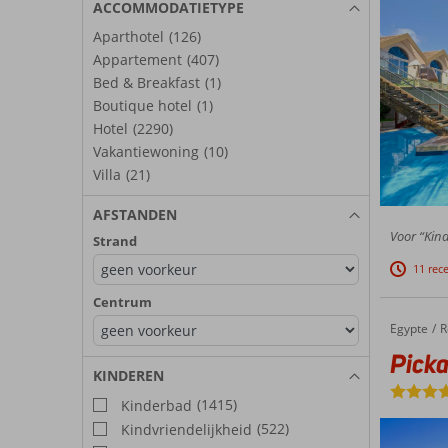
ACCOMMODATIETYPE
Aparthotel
(126)
Appartement
(407)
Bed & Breakfast
(1)
Boutique hotel
(1)
Hotel
(2290)
Vakantiewoning
(10)
Villa
(21)
AFSTANDEN
Voor “Kind
Strand
11 rec
Centrum
Egypte
Pickalbatros Jungle Aqua Park Resort – Neverland
Home
R
Picka
KINDEREN
(1415)
Kinderbad
(522)
Kindvriendelijkheid