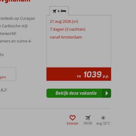
+
tiedeals op Curaçao
21 aug 2026 (vr)
 Caribische stijl
7 dagen (5 nachten)
terworld!
vanaf Amsterdam
amers en ruime 4-
shi
1039
va
p.p.
ngen
8,2!
Bekijk deze vakantie
bewaar
09:00
aug 32°
C