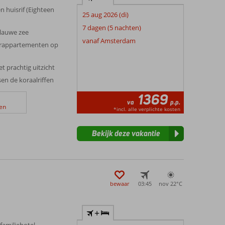
n huisrif (Eighteen
25 aug 2026 (di)
7 dagen (5 nachten)
lauwe zee
vanaf Amsterdam
merappartementen op
prachtig uitzicht
en de koraalriffen
1369
va
p.p.
en
*incl. alle verplichte kosten
Bekijk deze vakantie
bewaar
03:45
nov 22°
C
+
familiehotel