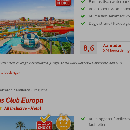
Fan-tas-tisch waterpark
Volop sport- & ontspann
Ruime familiekamers voo
Dagje strand? Pak de gra
8,6
Aanrader
574 beoordeling
vriendelijk” krijgt Pickalbatros Jungle Aqua Park Resort – Neverland een 9,2!
nte boekingen
alearen
Mallorca
Paguera
s Club Europa
All Inclusive
-
Hotel
Ruim opgezet familiere
faciliteiten