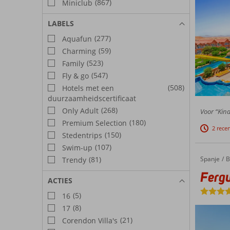
(867)
Miniclub
LABELS
(277)
Aquafun
(59)
Charming
(523)
Family
(547)
Fly & go
(508)
Hotels met een
duurzaamheidscertificaat
(268)
Only Adult
Voor “Kind
(180)
Premium Selection
2 rece
(150)
Stedentrips
(107)
Swim-up
Spanje
Fergus Club Europa
Home
B
(81)
Trendy
Fergu
ACTIES
(5)
16
(8)
17
(21)
Corendon Villa's