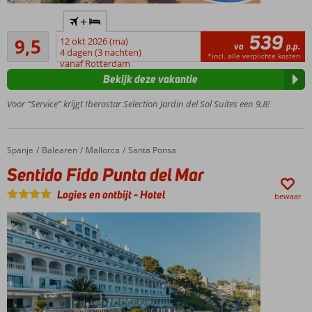
Adult
+
Only;
539
Uitmuntend
min.
9,5
12 okt 2026 (ma)
va
p.p.
8
leeftijd
4 dagen (3 nachten)
*incl. alle verplichte kosten
beoordelingen
vanaf Rotterdam
16 jaar
Bekijk deze vakantie
Wellness
en spa
Voor “Service” krijgt Iberostar Selection Jardin del Sol Suites een 9,8!
Prachtig
uitzicht
over de
Spanje
Sentido Fido Punta del Mar
Home
Balearen
Mallorca
Santa Ponsa
baai
Sentido Fido Punta del Mar
3
buitenzwembaden
Logies en ontbijt
-
Hotel
bewaar
Halfpension
of All
Inclusive
ook
mogelijk