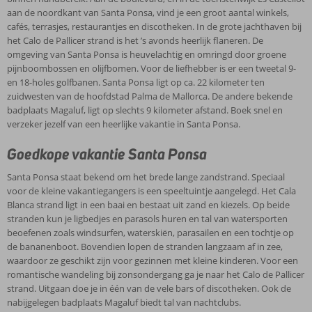
aan de noordkant van Santa Ponsa, vind je een groot aantal winkels,
cafés, terrasjes, restaurantjes en discotheken. In de grote jachthaven bij
het Calo de Pallicer strand is het ’s avonds heerlijk flaneren. De
omgeving van Santa Ponsa is heuvelachtig en omringd door groene
pijnboombossen en olijfbomen. Voor de liefhebber is er een tweetal 9-
en 18-holes golfbanen. Santa Ponsa ligt op ca. 22 kilometer ten
zuidwesten van de hoofdstad Palma de Mallorca. De andere bekende
badplaats Magaluf, ligt op slechts 9 kilometer afstand. Boek snel en
verzeker jezelf van een heerlijke vakantie in Santa Ponsa.
Goedkope vakantie Santa Ponsa
Santa Ponsa staat bekend om het brede lange zandstrand. Speciaal
voor de kleine vakantiegangers is een speeltuintje aangelegd. Het Cala
Blanca strand ligt in een baai en bestaat uit zand en kiezels. Op beide
stranden kun je ligbedjes en parasols huren en tal van watersporten
beoefenen zoals windsurfen, waterskiën, parasailen en een tochtje op
de bananenboot. Bovendien lopen de stranden langzaam af in zee,
waardoor ze geschikt zijn voor gezinnen met kleine kinderen. Voor een
romantische wandeling bij zonsondergang ga je naar het Calo de Pallicer
strand. Uitgaan doe je in één van de vele bars of discotheken. Ook de
nabijgelegen badplaats Magaluf biedt tal van nachtclubs.