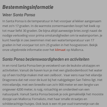
Bestemmingsinformatie
Weer Santa Ponsa
In Santa Ponsa is de temperatuur in het voorjaar al lekker aangenaam
met zo’n 17 graden. In de warmste zomermaanden loopt het kwik op
tot maar liefst 30 graden. De bijna altijd aanwezige bries zorgt naast de
nodige verkoeling voor prima omstandigheden om te watersporten. Je
kunt heerlijk in zee zwemmen met een watertemperatuur van 17
graden in het voorjaar tot zo’n 25 graden in het hoogseizoen. Bekijk
onze uitgebreide informatie over het
klimaat
op Mallorca.
Santa Ponsa bezienswaardigheden en activiteiten
In en rond Santa Ponsa ben je verzekerd van de leukste uitstapjes en
activiteiten. Vanuit de haven kun je met een glasbodemboot het water
op of een tochtje maken met een zeilboot . Vaar eens naar het eilandje
Dragonera dat net voor de kust bij het nabijgelegen San Telmo ligt. Het
mini-eilandje, met een breedte van zo’n 900 meter en een lengte van
ongeveer 4200 meter, is ruig, rotsachtig en onderdeel van een
natuurpark. Vanuit Santa Ponsa bezoek je ook gemakkelijk het mooiste
dorpje van Mallorca; Fornalutx, met haar smalle straatjes en
schilderachtige huisjes. Ook leuk is een rit per oud trammetje van de