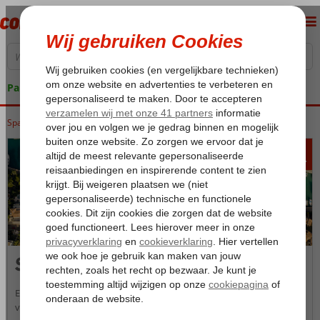
Pakketgarantie
Spanje
Home
Balearen
Mallorca
Santa Ponsa
402
va
p.p.
Santa Ponsa
Een vakantie in Santa Ponsa biedt een aantrekkelijke vakantiemix
van mooie zandstranden, een gezellige boulevard, tal van