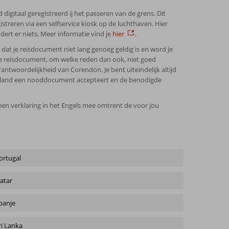
igitaal geregistreerd ij het passeren van de grens. Dit
treren via een selfservice kiosk op de luchthaven. Hier
ert er niets. Meer informatie vind je
hier
.
dat je reisdocument niet lang genoeg geldig is en word je
je reisdocument, om welke reden dan ook, niet goed
antwoordelijkheid van Corendon. Je bent uiteindelijk altijd
lk land een nooddocument accepteert en de benodigde
een verklaring in het Engels mee omtrent de voor jou
ortugal
atar
panje
ri Lanka