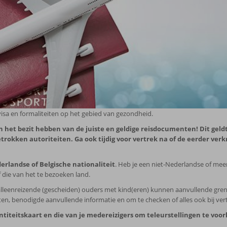
visa en formaliteiten op het gebied van gezondheid.
et in het bezit hebben van de juiste en geldige reisdocumenten! Dit g
rokken autoriteiten. Ga ook tijdig voor vertrek na of de eerder verkr
erlandse of Belgische nationaliteit
. Heb je een niet-Nederlandse of meer
die van het te bezoeken land.
leenreizende (gescheiden) ouders met kind(eren) kunnen aanvullende grensf
, benodigde aanvullende informatie en om te checken of alles ook bij vertr
dentiteitskaart en die van je medereizigers om teleurstellingen te vo