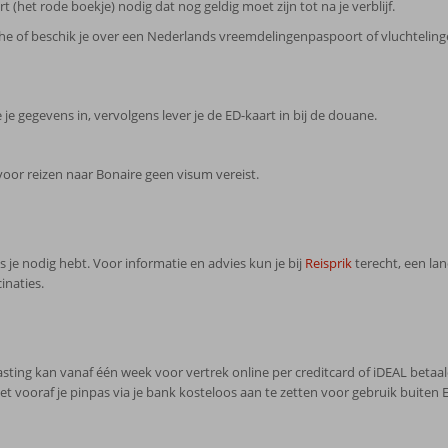
(het rode boekje) nodig dat nog geldig moet zijn tot na je verblijf.
sche of beschik je over een Nederlands vreemdelingenpaspoort of vluchteli
e je gegevens in, vervolgens lever je de ED-kaart in bij de douane.
 voor reizen naar Bonaire geen visum vereist.
ies je nodig hebt. Voor informatie en advies kun je bij
Reisprik
terecht, een la
inaties.
elasting kan vanaf één week voor vertrek online per creditcard of iDEAL betaald
t vooraf je pinpas via je bank kosteloos aan te zetten voor gebruik buiten E