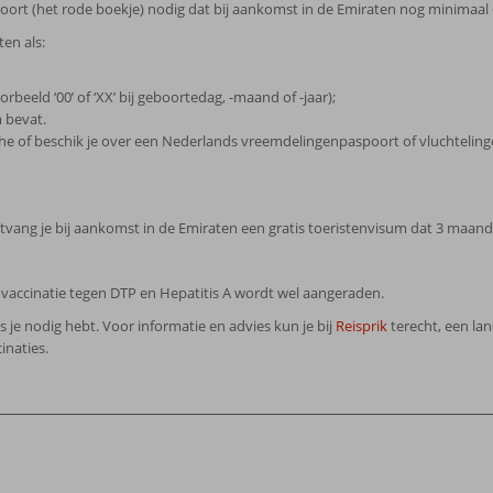
oort (het rode boekje) nodig dat bij aankomst in de Emiraten nog minimaal
en als:
eeld ‘00’ of ‘XX’ bij geboortedag, -maand of -jaar);
 bevat.
sche of beschik je over een Nederlands vreemdelingenpaspoort of vluchteli
ntvang je bij aankomst in de Emiraten een gratis toeristenvisum dat 3 maande
n vaccinatie tegen DTP en Hepatitis A wordt wel aangeraden.
ies je nodig hebt. Voor informatie en advies kun je bij
Reisprik
terecht, een la
inaties.