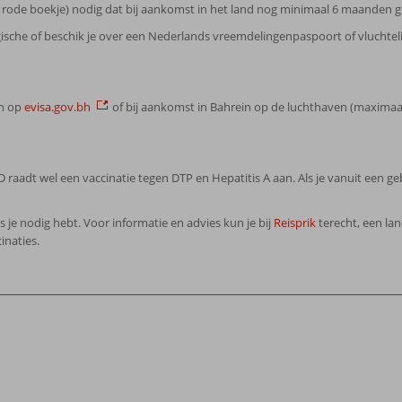
 rode boekje) nodig dat bij aankomst in het land nog minimaal 6 maanden ge
lgische of beschik je over een Nederlands vreemdelingenpaspoort of vluchte
en op
evisa.gov.bh
of bij aankomst in Bahrein op de luchthaven (maximaal 
D raadt wel een vaccinatie tegen DTP en Hepatitis A aan. Als je vanuit een ge
ies je nodig hebt. Voor informatie en advies kun je bij
Reisprik
terecht, een la
inaties.