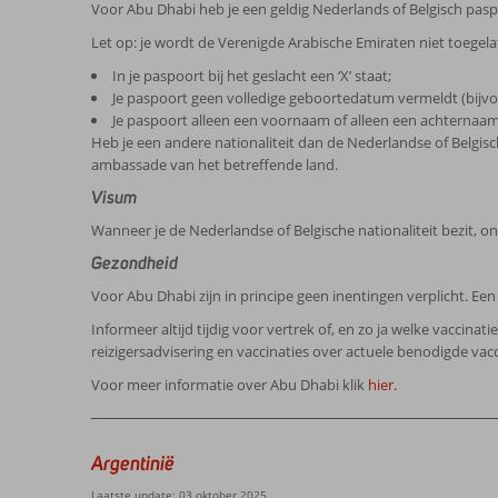
Voor Abu Dhabi heb je een geldig Nederlands of Belgisch pasp
Let op: je wordt de Verenigde Arabische Emiraten niet toegelat
In je paspoort bij het geslacht een ‘X’ staat;
Je paspoort geen volledige geboortedatum vermeldt (bijvoorb
Je paspoort alleen een voornaam of alleen een achternaam
Heb je een andere nationaliteit dan de Nederlandse of Belgi
ambassade van het betreffende land.
Visum
Wanneer je de Nederlandse of Belgische nationaliteit bezit, o
Gezondheid
Voor Abu Dhabi zijn in principe geen inentingen verplicht. Ee
Informeer altijd tijdig voor vertrek of, en zo ja welke vaccinat
reizigersadvisering en vaccinaties over actuele benodigde vacc
Voor meer informatie over Abu Dhabi klik
hier.
Argentinië
Laatste update: 03 oktober 2025