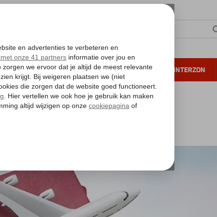
NTIE
VERRE REIZEN
ALL INCLUSIVE
WINTERZON
 annuleren*