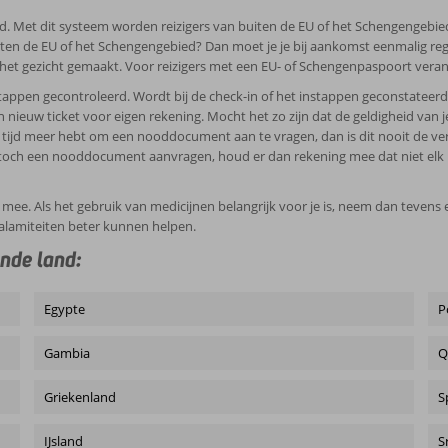
. Met dit systeem worden reizigers van buiten de EU of het Schengengebied d
ten de EU of het Schengengebied? Dan moet je je bij aankomst eenmalig regis
et gezicht gemaakt. Voor reizigers met een EU- of Schengenpaspoort verand
stappen gecontroleerd. Wordt bij de check-in of het instappen geconstateerd 
nieuw ticket voor eigen rekening. Mocht het zo zijn dat de geldigheid van 
en tijd meer hebt om een nooddocument aan te vragen, dan is dit nooit de ver
je toch een nooddocument aanvragen, houd er dan rekening mee dat niet e
mee. Als het gebruik van medicijnen belangrijk voor je is, neem dan tevens 
 calamiteiten beter kunnen helpen.
ende land:
Egypte
P
Gambia
Q
Griekenland
S
IJsland
S