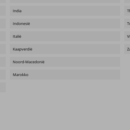
India
T
Indonesië
T
Italië
V
Kaapverdië
Z
Noord-Macedonië
Marokko