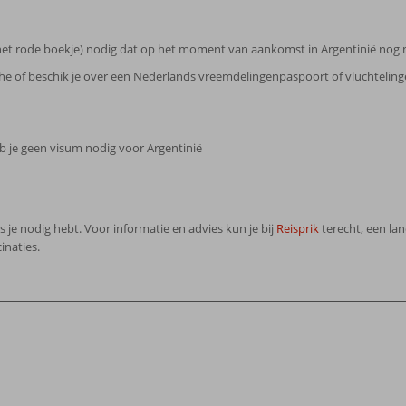
(het rode boekje) nodig dat op het moment van aankomst in Argentinië nog 
sche of beschik je over een Nederlands vreemdelingenpaspoort of vluchteli
eb je geen visum nodig voor Argentinië
ies je nodig hebt. Voor informatie en advies kun je bij
Reisprik
terecht, een la
inaties.