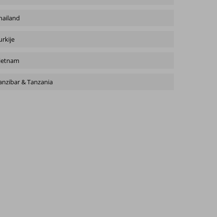
hailand
urkije
ietnam
anzibar & Tanzania