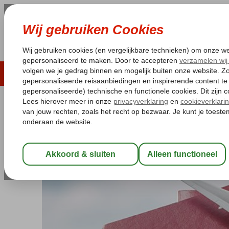
LAST MINUTE
ZOMER 2026
ZONVAKA
Pakketgarantie
Laagsteprijsgarantie*
Gratis
Home
Reisdocumenten & gezondheid
Reisdocumenten & gezondheid