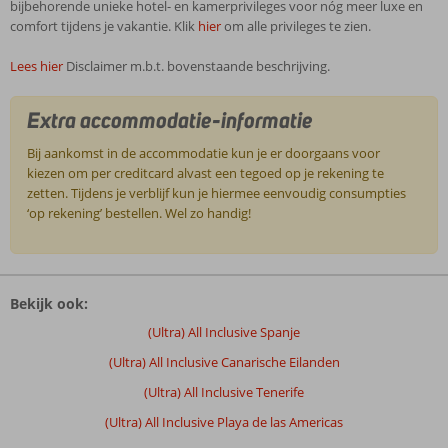
bijbehorende unieke hotel- en kamerprivileges voor nóg meer luxe en
comfort tijdens je vakantie. Klik
hier
om alle privileges te zien.
Lees hier
Disclaimer m.b.t. bovenstaande beschrijving.
Extra accommodatie-informatie
Bij aankomst in de accommodatie kun je er doorgaans voor
kiezen om per creditcard alvast een tegoed op je rekening te
zetten. Tijdens je verblijf kun je hiermee eenvoudig consumpties
‘op rekening’ bestellen. Wel zo handig!
De
beoordelingen
Bekijk ook:
zijn
door
(Ultra) All Inclusive Spanje
onze
(Ultra) All Inclusive Canarische Eilanden
klanten
geschreven
(Ultra) All Inclusive Tenerife
na
(Ultra) All Inclusive Playa de las Americas
hun
verblijf