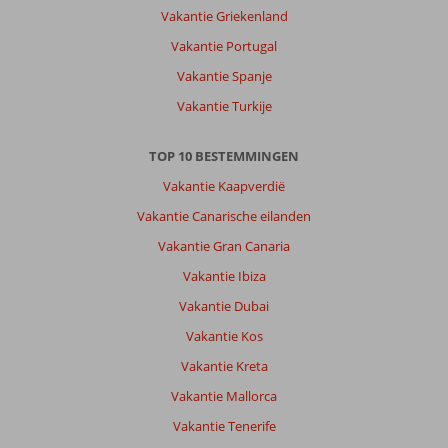
de
Vakantie Griekenland
vulkaan.
Vakantie Portugal
Over
Vakantie Spanje
H10
Vakantie Turkije
Las
Palmeras:
TOP 10 BESTEMMINGEN
Hotel
was
Vakantie Kaapverdië
netjes
Vakantie Canarische eilanden
en
schoon.
Vakantie Gran Canaria
Vriendelijk
Vakantie Ibiza
personeel
en
Vakantie Dubai
eten
Vakantie Kos
was
goed.
Vakantie Kreta
Inchecken
Vakantie Mallorca
was
echter
Vakantie Tenerife
drama.