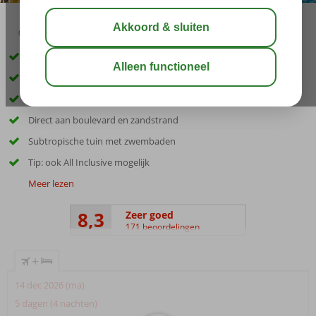
04:20
00:25
aug 28°
C
delen
bewaar
Accommodatie met een GSTC erkend duurzaamheidscertificaat
1 van de beste vakantiedeals van Tenerife!
In het centrum van Playa de las Américas
Direct aan boulevard en zandstrand
Subtropische tuin met zwembaden
Tip: ook All Inclusive mogelijk
Meer lezen
8,3
Zeer goed
171 beoordelingen
+
14 dec 2026 (ma)
5 dagen (4 nachten)