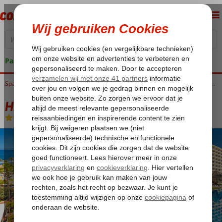
Pakketgarantie
Home
Spanje
Canarische Eilanden
Tenerife
Playa de las Americas
H10 Las Palmeras
H10 Las Palmeras
Logies en ontbijt
-
Hotel