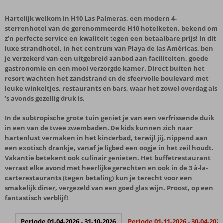
Hartelijk welkom in H10 Las Palmeras, een modern 4-
sterrenhotel van de gerenommeerde H10 hotelketen, bekend om
z’n perfecte service en kwaliteit tegen een betaalbare prijs! In dit
luxe strandhotel, in het centrum van Playa de las Américas, ben
je verzekerd van een uitgebreid aanbod aan faciliteiten, goede
gastronomie en een mooi verzorgde kamer. Direct buiten het
resort wachten het zandstrand en de sfeervolle boulevard met
leuke winkeltjes, restaurants en bars, waar het zowel overdag als
’s avonds gezellig druk is.
In de subtropische grote tuin geniet je van een verfrissende duik
in een van de twee zwembaden. De kids kunnen zich naar
hartenlust vermaken in het kinderbad, terwijl jij, nippend aan
een exotisch drankje, vanaf je ligbed een oogje in het zeil houdt.
Vakantie betekent ook culinair genieten. Het buffetrestaurant
verrast elke avond met heerlijke gerechten en ook in de 3 à-la-
carterestaurants (tegen betaling) kun je terecht voor een
smakelijk diner, vergezeld van een goed glas wijn. Proost, op een
fantastisch verblijf!
Periode 01-04-2026 - 31-10-2026
Periode 01-11-2026 - 30-04-2027