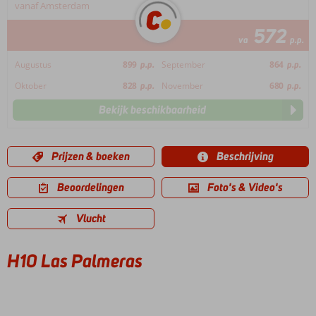
vanaf Amsterdam
572
va
p.p.
Augustus
899
p.p.
September
864
p.p.
Oktober
828
p.p.
November
680
p.p.
Bekijk beschikbaarheid
Prijzen & boeken
Beschrijving
Beoordelingen
Foto's & Video's
Vlucht
H10 Las Palmeras