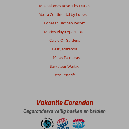
Spaanse
Maspalomas Resort by Dunas
gasten.
Abora Continental by Lopesan
Algemene indruk
8
Eten
7
Lopesan Baobab Resort
Ligging
8
Kamers
7
Service
6
Kindvriendelijk
-
Marins Playa Aparthotel
Prijs/kwaliteit
5
Wifi kwaliteit
8
Cala d'Or Gardens
Best Jacaranda
Anna
8,0
H10 Las Palmeras
Nederland
Servateur Waikiki
Alleen
,
26 juni 2026
Best Tenerife
Over
Playa
Vakantie Corendon
de
las
Gegarandeerd veilig boeken en betalen
Americas:
Het
strand