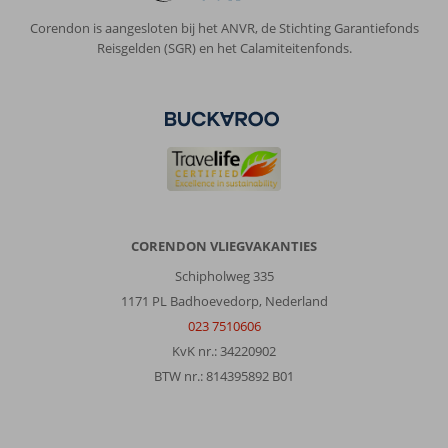
bij
Corendon is aangesloten bij het ANVR, de Stichting Garantiefonds
het
Reisgelden (SGR) en het Calamiteitenfonds.
hotel
wordt
te
mooi
aangeprezen.
Het
is
geen
mooi
strand
CORENDON VLIEGVAKANTIES
en
je
Schipholweg 335
kan
1171 PL Badhoevedorp, Nederland
er
023 7510606
bijna
niet
KvK nr.: 34220902
in
BTW nr.: 814395892 B01
het
water
vanwege