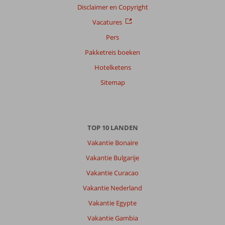
,
20 juli 2026
Disclaimer en Copyright
Vacatures
Pers
Over
Playa
Pakketreis boeken
de
Hotelketens
las
Americas:
Sitemap
Tenerife
is
een
leuk
TOP 10 LANDEN
eiland.
Huur
Vakantie Bonaire
vooral
Vakantie Bulgarije
een
auto
Vakantie Curacao
en
Vakantie Nederland
maak
een
Vakantie Egypte
rit
Vakantie Gambia
over