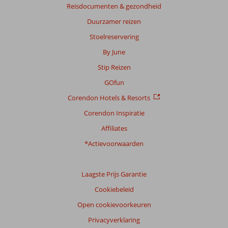
Service
8,3
Reisdocumenten & gezondheid
Kindvriendelijk
7,0
Prijs/kwaliteit
7,9
Wifi kwaliteit
7,1
Duurzamer reizen
Stoelreservering
Ervaringen
van
By June
onze
Stip Reizen
klanten
Taal
GOfun
Nederlands (NL) (141)
Corendon Hotels & Resorts
Filter
Corendon Inspiratie
reisgezelschap
Affiliates
Alle
*Actievoorwaarden
Sorteren
op
datum (nieuw > oud)
Laagste Prijs Garantie
Cookiebeleid
Regina
Open cookievoorkeuren
8,0
Nederland
Privacyverklaring
Met partner