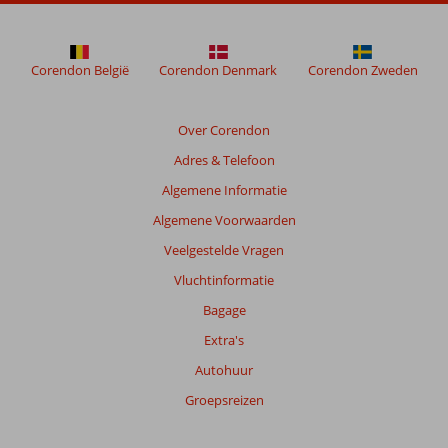
beoordelingen
te
garanderen.
Corendon België
Corendon Denmark
Corendon Zweden
Meer
info
over
Over Corendon
onze
beoordelingen.
Adres & Telefoon
Algemene Informatie
Totale
Algemene Voorwaarden
score
Veelgestelde Vragen
Gebaseerd
Vluchtinformatie
op:
171
Bagage
beoordelingen
Extra's
Autohuur
Scoreverdeling
Groepsreizen
Algemene indruk
8,3
Eten
7,8
Ligging
8,7
Kamers
7,6