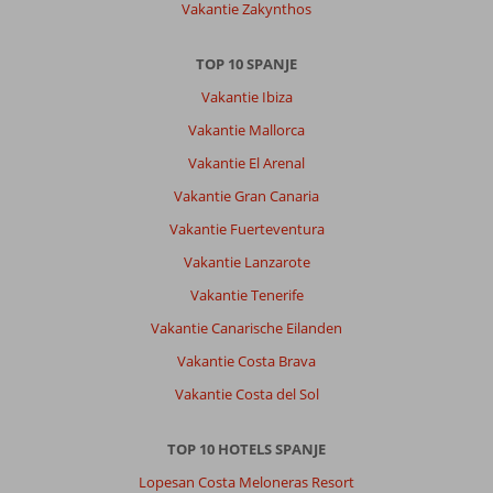
Vakantie Zakynthos
Kregen
een
pieper
TOP 10 SPANJE
in
Vakantie Ibiza
de
hand
Vakantie Mallorca
gedrukt
Vakantie El Arenal
en
vervolgens
Vakantie Gran Canaria
een
Vakantie Fuerteventura
half
uur
Vakantie Lanzarote
staan
Vakantie Tenerife
wachten
terwijl
Vakantie Canarische Eilanden
het
Vakantie Costa Brava
receptiepersoneel
gezellig
Vakantie Costa del Sol
stonden
te
TOP 10 HOTELS SPANJE
kletsen
met
Lopesan Costa Meloneras Resort