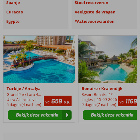
Spanje
Stoel reserveren
Curaçao
Veelgestelde vragen
Egypte
*Actievoorwaarden
Grand
Resort
Park
Bonaire
Lara
Turkije / Antalya
Bonaire / Kralendijk
Grand Park Lara 4+*
Resort Bonaire 4*
Ultra All Inclusive | 30-08-2026
Logies | 15-09-2026
659
1169
va
p.p.
va
5 dagen (4 nachten)
9 dagen (7 nachten)
Bekijk deze vakantie
Bekijk deze vakantie