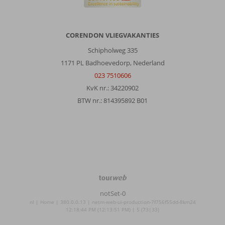
CORENDON VLIEGVAKANTIES
Schipholweg 335
1171 PL Badhoevedorp, Nederland
023 7510606
KvK nr.: 34220902
BTW nr.: 814395892 B01
TourWeb
©
notSet-0
NetMatch
nl | Home | 380.0.0.13 | netm-web-ui-production-7f756f55dd-8km24
12:18:44 PM (12:13:51 PM) | 5 (73|33)