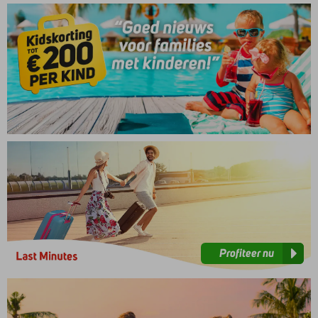
Profiteer
nu
Profiteer nu
Meer
info