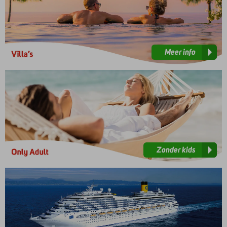
Meer info
Zonder
kids
Zonder kids
Ons
aanbod