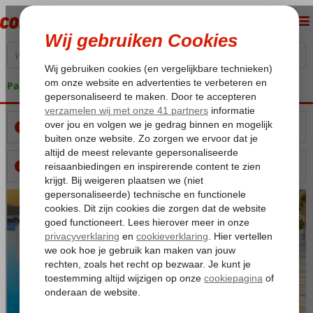
Pakketgarantie
BEKEKEN REIZEN
0
BEWAARDE REIZEN
0
Meer
info
Meer info