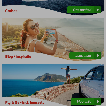
Ons aanbod
Lees
meer
Lees meer
Meer
info
Meer info