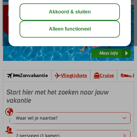
Meer
info
Meer info
Zonvakantie
Vliegtickets
Cruise
F
Start hier met het zoeken naar jouw
vakantie