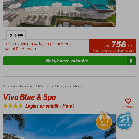
+
756
13 okt 2026 (di)
4 dagen (3 nachten)
va
p.p.
vanaf Eindhoven
*incl. alle verplichte kosten
Bekijk deze vakantie
Spanje
Viva Blue & Spa
Home
Balearen
Mallorca
Playa de Muro
Viva Blue & Spa
Logies en ontbijt
-
Hotel
bewaar