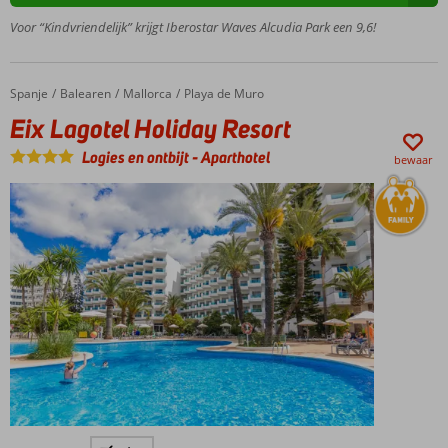
4
Voor “Kindvriendelijk” krijgt Iberostar Waves Alcudia Park een 9,6!
zwembaden
en 1
kinderbad
Spanje
Eix Lagotel Holiday Resort
Home
Balearen
Mallorca
Playa de Muro
Ook All
Eix Lagotel Holiday Resort
Inclusive
mogelijk
Logies en ontbijt
-
Aparthotel
bewaar
In de