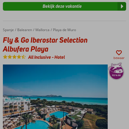
Bekijk deze vakantie
Spanje
Fly & Go Iberostar Selection Albufera Playa
Home
Balearen
Mallorca
Playa de Muro
Fly & Go Iberostar Selection
Albufera Playa
All Inclusive
-
Hotel
bewaar