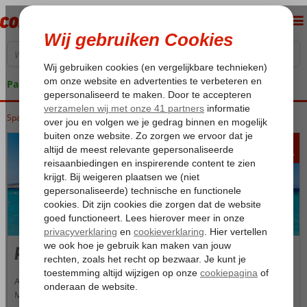
Pakketgarantie
Spanje
Home
Balearen
Mallorca
Playa de Muro
312
va
p.p.
Playa de Muro
Aan de noordkust van Mallorca ligt de kleine badplaats Playa de
Muro. Deze vakantiebestemming wordt omringd door prachtige