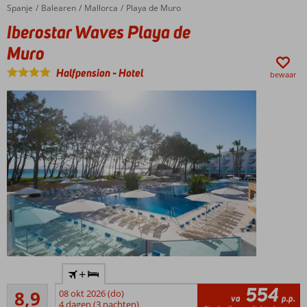
omgeving
Spanje
Iberostar Waves Playa de Muro
Home
Balearen
Mallorca
Playa de Muro
bij het
Iberostar Waves Playa de
natuurpark
's Albufera
Muro
Meerdere
Halfpension
-
Hotel
restaurants
bewaar
All
Inclusive
ook
mogelijk
4-
+
sterrenhotel
554
Aanrader
aan het
8,9
08 okt 2026 (do)
va
p.p.
8
strand
4 dagen (3 nachten)