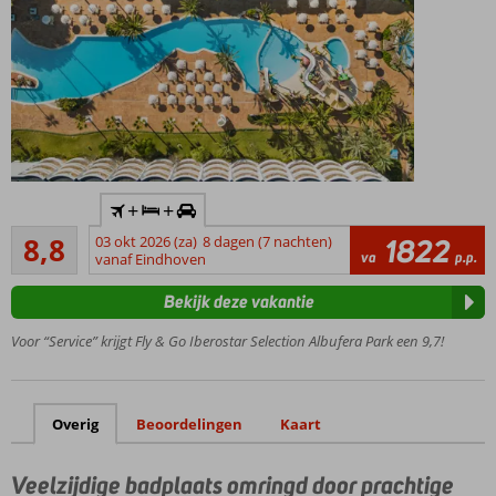
ook
mogelijk
Inclusief
+
+
autohuur
Aanrader
8,8
03 okt 2026 (za)
8 dagen (7 nachten)
1822
Vanuit
6
va
p.p.
vanaf Eindhoven
het
beoordelingen
hotel
Bekijk deze vakantie
zo op
het
Voor “Service” krijgt Fly & Go Iberostar Selection Albufera Park een 9,7!
strand
Ideaal
familiehotel
Overig
Beoordelingen
Kaart
In een
rustige
omgeving
Veelzijdige badplaats omringd door prachtige