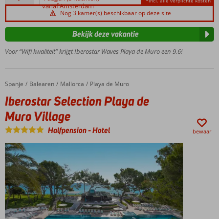
*incl. alle verplichte kosten
beoordelingen
vanaf Amsterdam
Lichte en
Nog 3 kamer(s) beschikbaar op deze site
moderne
kamers
Bekijk deze vakantie
Activiteiten
Voor “Wifi kwaliteit” krijgt Iberostar Waves Playa de Muro een 9,6!
voor de
hele familie
All
Inclusive
Spanje
Iberostar Selection Playa de Muro Village
Home
Balearen
Mallorca
Playa de Muro
ook
Iberostar Selection Playa de
mogelijk
Muro Village
Halfpension
-
Hotel
bewaar