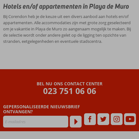
Hotels en/of appartementen in Playa de Muro
Bij Corendon heb je de keuze uit een divers aanbod aan hotels en/of
appartementen. Alle accommodaties zijn met grote zorg geselecteerd
om je vakantie in Playa de Muro zo aangenaam mogelijk te maken. Bij
de selectie wordt onder andere gelet op de ligging ten opzichte van
stranden, eetgelegenheden en eventuele stadscentra.
BEL NU ONS CONTACT CENTER
023 751 06 06
GEPERSONALISEERDE NIEUWSBRIEF
ONTVANGEN?