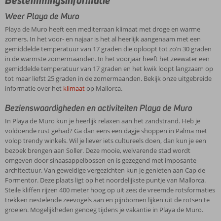
Bestemmingsinformatie
Weer Playa de Muro
Playa de Muro heeft een mediterraan klimaat met droge en warme
zomers. In het voor- en najaar is het al heerlijk aangenaam met een
gemiddelde temperatuur van 17 graden die oploopt tot zo’n 30 graden
in de warmste zomermaanden. In het voorjaar heeft het zeewater een
gemiddelde temperatuur van 17 graden en het kwik loopt langzaam op
tot maar liefst 25 graden in de zomermaanden. Bekijk onze uitgebreide
informatie over het
klimaat
op Mallorca.
Bezienswaardigheden en activiteiten Playa de Muro
In Playa de Muro kun je heerlijk relaxen aan het zandstrand. Heb je
voldoende rust gehad? Ga dan eens een dagje shoppen in Palma met
volop trendy winkels. Wil je liever iets cultureels doen, dan kun je een
bezoek brengen aan Soller. Deze mooie, welvarende stad wordt
omgeven door sinaasappelbossen en is gezegend met imposante
architectuur. Van geweldige vergezichten kun je genieten aan Cap de
Formentor. Deze plaats ligt op het noordelijkste puntje van Mallorca.
Steile kliffen rijzen 400 meter hoog op uit zee; de vreemde rotsformaties
trekken nestelende zeevogels aan en pijnbomen lijken uit de rotsen te
groeien. Mogelijkheden genoeg tijdens je vakantie in Playa de Muro.