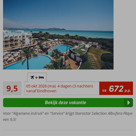
Vanuit
+
het
Uitmuntend
hotel
9,5
05 okt 2026 (ma)
4 dagen (3 nachten)
672
4
va
p.p.
zo op
vanaf Eindhoven
beoordelingen
het
Bekijk deze vakantie
strand
Ideaal
Voor “Algemene indruk” en “Service” krijgt Iberostar Selection Albufera Playa
familiehotel
een 9,5!
In een
rustige