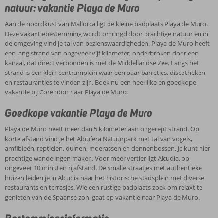
bij het
natuur: vakantie Playa de Muro
natuurpark
Sa Albufera
Aan de noordkust van Mallorca ligt de kleine badplaats Playa de Muro.
Meerdere
Deze vakantiebestemming wordt omringd door prachtige natuur en in
restaurants
de omgeving vind je tal van bezienswaardigheden. Playa de Muro heeft
een lang strand van ongeveer vijf kilometer, onderbroken door een
kanaal, dat direct verbonden is met de Middellandse Zee. Langs het
strand is een klein centrumplein waar een paar barretjes, discotheken
en restaurantjes te vinden zijn. Boek nu een heerlijke en goedkope
vakantie bij Corendon naar Playa de Muro.
Goedkope vakantie Playa de Muro
Playa de Muro heeft meer dan 5 kilometer aan ongerept strand. Op
korte afstand vind je het Albufera Natuurpark met tal van vogels,
amfibieën, reptielen, duinen, moerassen en dennenbossen. Je kunt hier
prachtige wandelingen maken. Voor meer vertier ligt Alcudia, op
ongeveer 10 minuten rijafstand. De smalle straatjes met authentieke
huizen leiden je in Alcudia naar het historische stadsplein met diverse
restaurants en terrasjes. Wie een rustige badplaats zoek om relaxt te
genieten van de Spaanse zon, gaat op vakantie naar Playa de Muro.