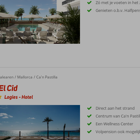
Zó met je voeten in het
Genieten o.b.v. Halfpen
alearen
Mallorca
Ca'n Pastilla
l Cid
Logies
-
Hotel
Direct aan het strand
Centrum van Ca'n Pastil
Een Wellness Center
Volpension ook mogelij