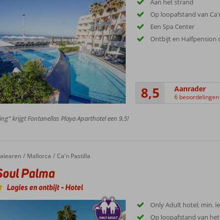
Aan het strand
Op loopafstand van Ca'n
Een Spa Center
Ontbijt en Halfpension 
8,5
Aanrader
6 beoordelingen
ing” krijgt Fontanellas Playa Aparthotel een 9,5!
alearen
Mallorca
Ca'n Pastilla
Soul Palma
Logies en ontbijt
-
Hotel
Only Adult hotel; min. le
Op loopafstand van het 