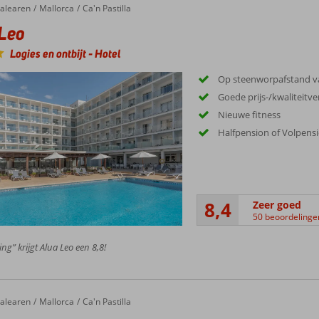
iten en de ligging ten opzichte van stranden, eetgelegenheden en winkels.
alearen
Mallorca
Ca'n Pastilla
Leo
Logies en ontbijt
-
Hotel
Op steenworpafstand v
Goede prijs-/kwaliteitv
Nieuwe fitness
Halfpension of Volpens
8,4
Zeer goed
50 beoordelinge
ng” krijgt Alua Leo een 8,8!
a Beach
alearen
Mallorca
Ca'n Pastilla