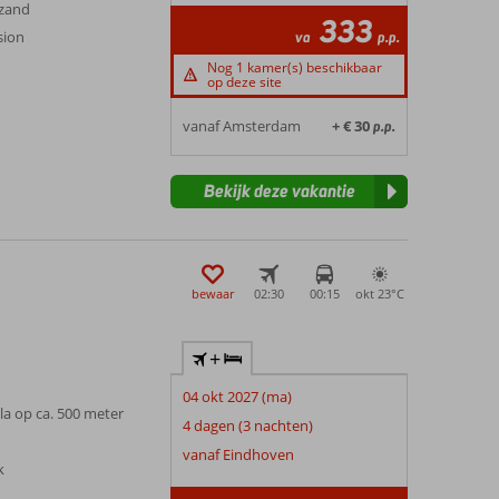
 zand
333
sion
va
p.p.
Nog 1 kamer(s) beschikbaar
op deze site
vanaf Amsterdam
+ € 30
p.p.
Bekijk deze vakantie
bewaar
02:30
00:15
okt 23°
C
+
04 okt 2027 (ma)
la op ca. 500 meter
4 dagen (3 nachten)
vanaf Eindhoven
k