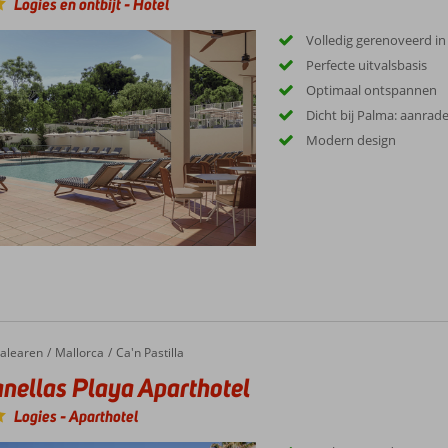
Logies en ontbijt
-
Hotel
Volledig gerenoveerd in
Perfecte uitvalsbasis
Optimaal ontspannen
Dicht bij Palma: aanrad
Modern design
alearen
Mallorca
Ca'n Pastilla
nellas Playa Aparthotel
Logies
-
Aparthotel