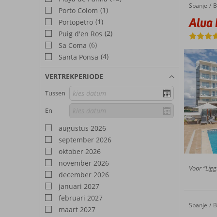
facilite
Spanje
Alua Leo
Home
B
(1)
Porto Colom
Alua 
(1)
Portopetro
(2)
Puig d'en Ros
(6)
Sa Coma
(4)
Santa Ponsa
VERTREKPERIODE
Tussen
En
augustus 2026
september 2026
oktober 2026
november 2026
Voor “Liggi
december 2026
januari 2027
februari 2027
Spanje
HM Alm
Home
B
maart 2027