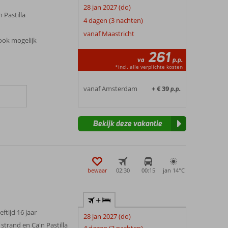
28 jan 2027 (do)
 Pastilla
4 dagen (3 nachten)
vanaf Maastricht
ook mogelijk
261
va
p.p.
*incl. alle verplichte kosten
vanaf Amsterdam
+ € 39
p.p.
Bekijk deze vakantie
bewaar
02:30
00:15
jan 14°
C
+
eftijd 16 jaar
28 jan 2027 (do)
strand en Ca'n Pastilla
4 dagen (3 nachten)