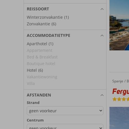
REISSOORT
Winterzonvakantie
(1)
Zonvakantie
(6)
ACCOMMODATIETYPE
Aparthotel
(1)
Appartement
Bed & Breakfast
Boutique hotel
Hotel
(6)
Vakantiewoning
Spanje
Fergus Style Palma Beach
Home
B
Villa
Fergu
AFSTANDEN
Strand
Centrum