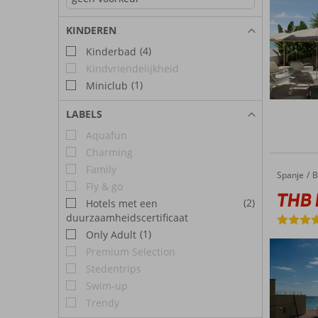
KINDEREN
(4)
Kinderbad
Kindvriendelijkheid
(1)
Miniclub
LABELS
Aquafun
Charming
Family
Spanje
THB El Cid
Home
B
Fly & go
THB E
(2)
Hotels met een
duurzaamheidscertificaat
(1)
Only Adult
Premium Selection
Stedentrips
Swim-up
Trendy