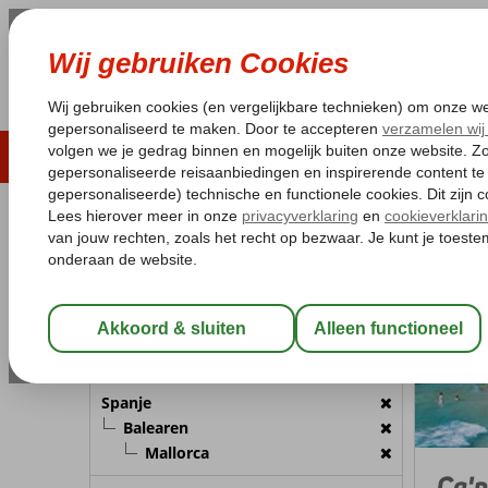
LAST MINUTE
ZOMER 2026
ZONVAKA
Pakketgarantie
Laagsteprijsgarantie*
Gratis
REISGEZELSCHAP
Spanje
Home
B
Kamer 1:
2 Personen
Wijzig Reisgezelschap
BESTEMMING
Spanje
Balearen
Mallorca
Ca'n