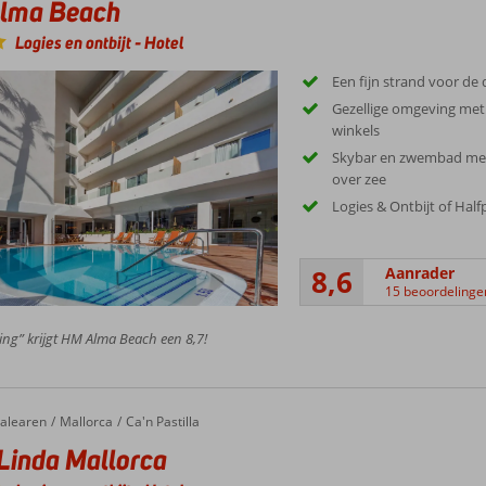
lma Beach
Logies en ontbijt
-
Hotel
Een fijn strand voor de
Gezellige omgeving met 
winkels
Skybar en zwembad met 
over zee
Logies & Ontbijt of Hal
8,6
Aanrader
15 beoordelinge
ing” krijgt HM Alma Beach een 8,7!
alearen
Mallorca
Ca'n Pastilla
Linda Mallorca