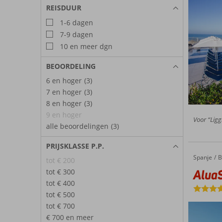
REISDUUR
1-6 dagen
7-9 dagen
10 en meer dgn
BEOORDELING
6 en hoger
(3)
7 en hoger
(3)
8 en hoger
(3)
9 en hoger
Voor “Ligg
alle beoordelingen
(3)
PRIJSKLASSE P.P.
Spanje
AluaSoul Palma
Home
B
tot € 200
Alua
tot € 300
tot € 400
tot € 500
tot € 700
€ 700 en meer