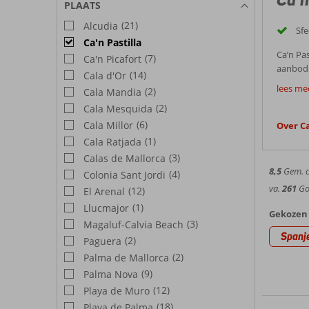
PLAATS
(21)
Alcudia
Sfe
Ca'n Pastilla
Ca’n Pas
(7)
Ca'n Picafort
aanbod a
(14)
Cala d'Or
Goedk
elke po
lees mee
(2)
Cala Mandia
terecht 
Aan de l
(2)
Cala Mesquida
afstand
huur. D
kwartier
(6)
Cala Millor
Over Ca
Best
Ca’n Pas
(1)
Cala Ratjada
strand e
(3)
Calas de Mallorca
Weer C
allemaal
8,5
Gem. ci
(4)
Colonia Sant Jordi
Optimaa
va.
261
Goe
(12)
El Arenal
17 graden. D
(1)
Ca’n P
Llucmajor
maar lie
Gekozen 
(3)
Magaluf-Calvia Beach
Heerlij
Spanj
(2)
Paguera
mooiste
Hotel
(2)
Palma de Mallorca
Pastilla
tijdens
(9)
Palma Nova
Kies ui
indrukw
(12)
Playa de Muro
zorg voo
pretpark
(18)
Playa de Palma