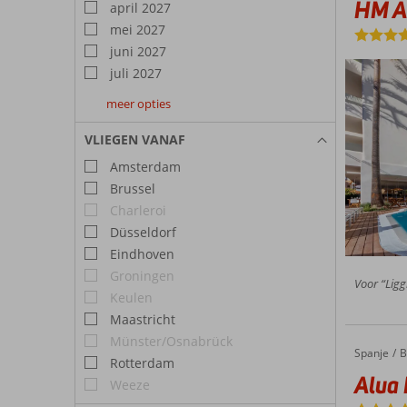
HM A
april 2027
mei 2027
juni 2027
juli 2027
meer opties
augustus
september
oktober
2027
2027
2027
VLIEGEN VANAF
Amsterdam
Brussel
Charleroi
Düsseldorf
Eindhoven
Groningen
Voor “Ligg
Keulen
Maastricht
Münster/Osnabrück
Spanje
Alua Linda Mallorca
Home
B
Rotterdam
Alua 
Weeze