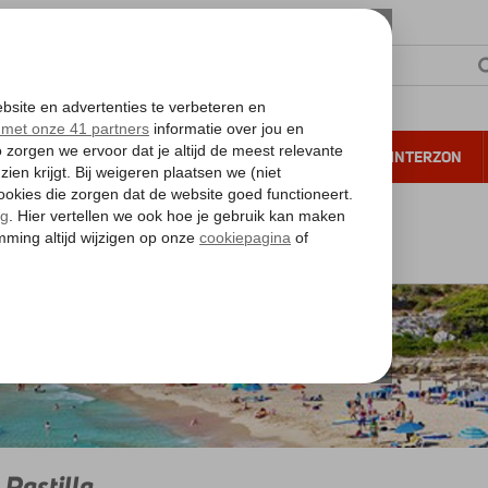
NTIE
VERRE REIZEN
ALL INCLUSIVE
WINTERZON
 annuleren*
alearen
Mallorca
Ca'n Pastilla
 Pastilla