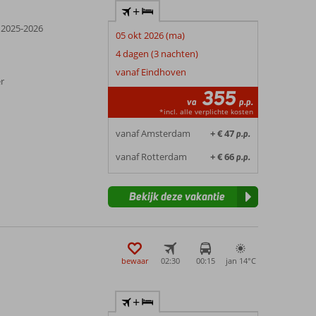
+
 2025-2026
05 okt 2026 (ma)
4 dagen (3 nachten)
vanaf Eindhoven
er
355
va
p.p.
*incl. alle verplichte kosten
vanaf Amsterdam
+ € 47
p.p.
vanaf Rotterdam
+ € 66
p.p.
Bekijk deze vakantie
bewaar
02:30
00:15
jan 14°
C
+