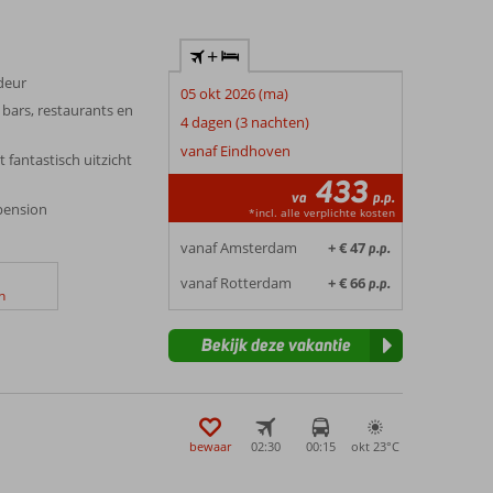
+
 deur
05 okt 2026 (ma)
bars, restaurants en
4 dagen (3 nachten)
vanaf Eindhoven
fantastisch uitzicht
433
va
p.p.
fpension
*incl. alle verplichte kosten
vanaf Amsterdam
+ € 47
p.p.
vanaf Rotterdam
+ € 66
p.p.
n
Bekijk deze vakantie
bewaar
02:30
00:15
okt 23°
C