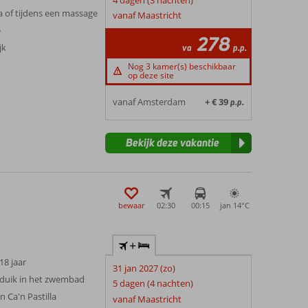
 of tijdens een massage
vanaf Maastricht
e
278
jk
va
p.p.
Nog 3 kamer(s) beschikbaar
op deze site
vanaf Amsterdam
+ € 39
p.p.
Bekijk deze vakantie
bewaar
02:30
00:15
jan 14°
C
+
 18 jaar
31 jan 2027 (zo)
duik in het zwembad
5 dagen (4 nachten)
n Ca'n Pastilla
vanaf Maastricht