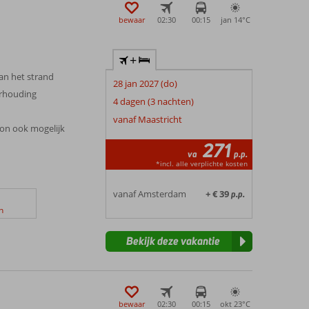
bewaar
02:30
00:15
jan 14°
C
+
an het strand
28 jan 2027 (do)
erhouding
4 dagen (3 nachten)
vanaf Maastricht
ion ook mogelijk
271
va
p.p.
*incl. alle verplichte kosten
vanaf Amsterdam
+ € 39
p.p.
n
Bekijk deze vakantie
bewaar
02:30
00:15
okt 23°
C