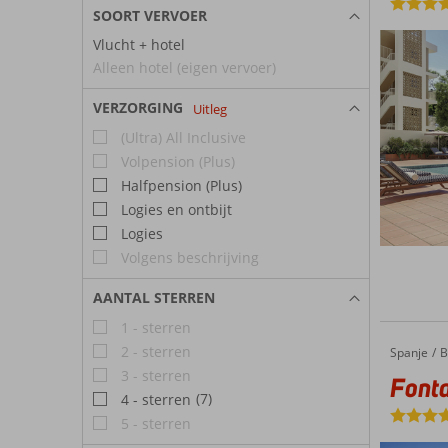
SOORT VERVOER
Vlucht + hotel
Alleen hotel (eigen vervoer)
VERZORGING
Uitleg
(Ultra) All Inclusive
Volpension (Plus)
Halfpension (Plus)
Logies en ontbijt
Logies
Volgens beschrijving
AANTAL STERREN
1 - sterren
2 - sterren
Spanje
Fontanellas Playa Aparthotel
Home
B
3 - sterren
Fonta
(7)
4 - sterren
5 - sterren