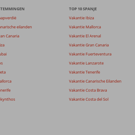
ESTEMMINGEN
TOP 10 SPANJE
aapverdië
Vakantie Ibiza
narische eilanden
Vakantie Mallorca
ran Canaria
Vakantie El Arenal
iza
Vakantie Gran Canaria
ubai
Vakantie Fuerteventura
os
Vakantie Lanzarote
eta
Vakantie Tenerife
allorca
Vakantie Canarische Eilanden
nerife
Vakantie Costa Brava
akynthos
Vakantie Costa del Sol