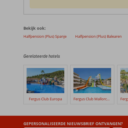
De
beoordelingen
zijn
Bekijk ook:
door
onze
Halfpension (Plus) Spanje
Halfpension (Plus) Balearen
klanten
geschreven
na
Gerelateerde hotels
hun
verblijf
in
Alua
Linda
Mallorca
Fergus Club Europa
Fergus Club Mallorca Waterpark
Beoordelingen
die
ouder
zijn
dan
GEPERSONALISEERDE NIEUWSBRIEF ONTVANGEN?