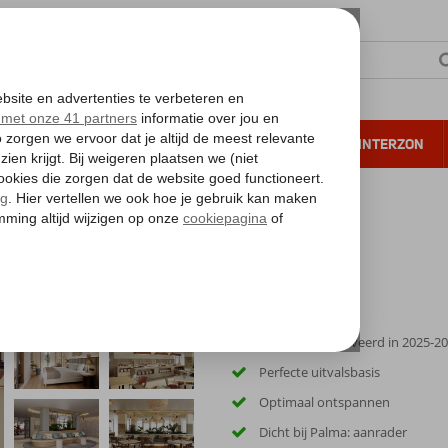
NTIE
VERRE REIZEN
ALL INCLUSIVE
WINTERZON
 annuleren*
ca
Volledig gerenoveerd in 2025-2
Perfecte uitvalsbasis
Optimaal ontspannen
Dicht bij Palma: aanrader