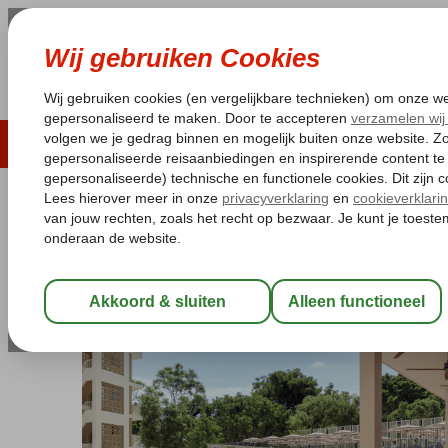
LAST MINUTE
ZOMER 2026
ZONVAKA
Pakketgarantie
Laagsteprijsgarantie*
Gratis
Spanje
Home
Balearen
Mallorca
Ca'n Pastilla
Alua Linda Mallor
Alua Linda Mallorca
Logies en ontbijt
-
Hotel