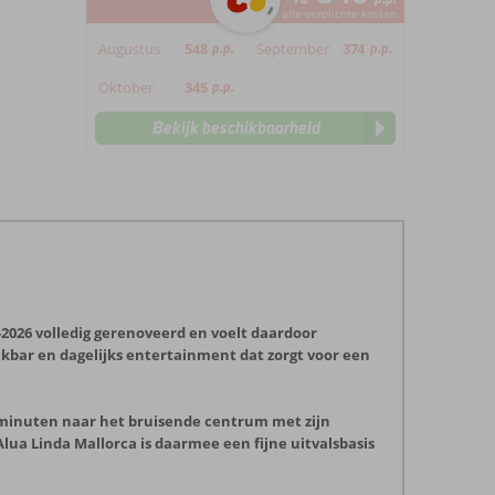
*incl. alle verplichte kosten
Augustus
548
p.p.
September
374
p.p.
Oktober
345
p.p.
Bekijk beschikbaarheid
-2026 volledig gerenoveerd en voelt daardoor
kbar en dagelijks entertainment dat zorgt voor een
r minuten naar het bruisende centrum met zijn
lua Linda Mallorca is daarmee een fijne uitvalsbasis