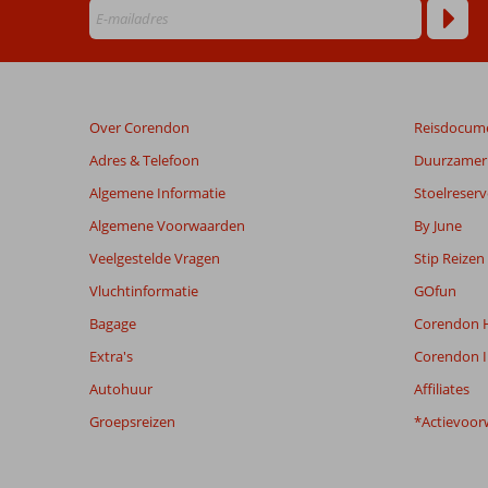
48
maanden
worden
niet
meer
weergegeven
Over Corendon
Reisdocum
om
de
Adres & Telefoon
Duurzamer 
relevantie
Algemene Informatie
Stoelreserv
van
de
Algemene Voorwaarden
By June
getoonde
Veelgestelde Vragen
Stip Reizen
beoordelingen
te
Vluchtinformatie
GOfun
garanderen.
Bagage
Corendon H
Meer
info
Extra's
Corendon I
over
Autohuur
Affiliates
onze
beoordelingen.
Groepsreizen
*Actievoor