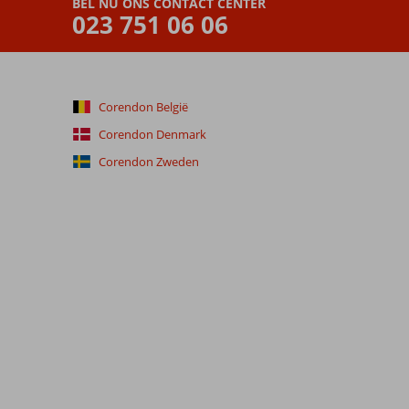
BEL NU ONS CONTACT CENTER
023 751 06 06
Corendon België
Corendon Denmark
Corendon Zweden