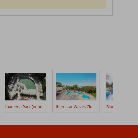
Ipanema Park (voorheen Ipanema Park & Beach)
Iberostar Waves Club Cala Barca
Bluesea Club Mar