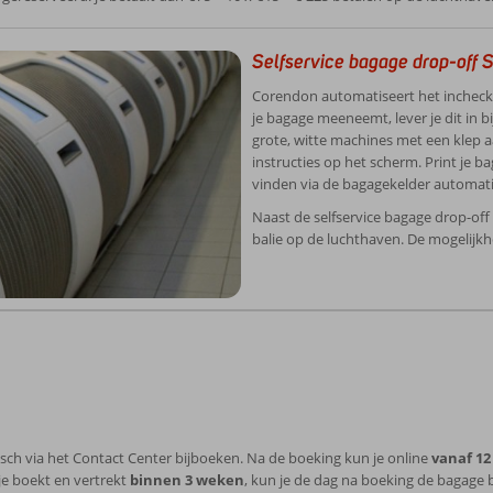
Selfservice bagage drop-off 
Corendon automatiseert het inchecken
je bagage meeneemt, lever je dit in bi
grote, witte machines met een klep a
instructies op het scherm. Print je ba
vinden via de bagagekelder automatis
Naast de selfservice bagage drop-off
balie op de luchthaven. De mogelijkhe
nisch via het Contact Center bijboeken. Na de boeking kun je online
vanaf 12
s je boekt en vertrekt
binnen 3 weken
, kun je de dag na boeking de bagage bi