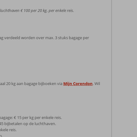
uchthaven € 100 per 20 kg, per enkele reis.
ag verdeeld worden over max. 3 stuks bagage per
maal 20 kg aan bagage bijboeken via
Mijn Corendon
. Wil
agage: € 15 per kg per enkele reis.
 45 bijbetalen op de luchthaven.
kele reis.
n.