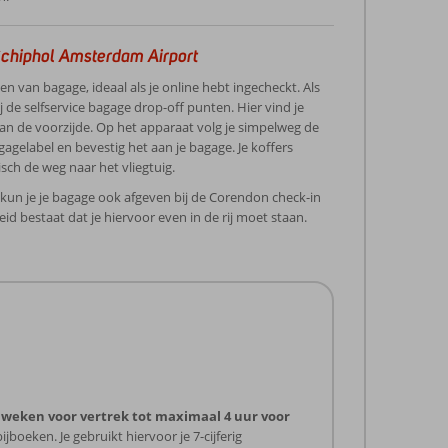
Schiphol Amsterdam Airport
 van bagage, ideaal als je online hebt ingecheckt. Als
j de selfservice bagage drop-off punten. Hier vind je
an de voorzijde. Op het apparaat volg je simpelweg de
gagelabel en bevestig het aan je bagage. Je koffers
ch de weg naar het vliegtuig.
 kun je je bagage ook afgeven bij de Corendon check-in
id bestaat dat je hiervoor even in de rij moet staan.
 weken voor vertrek tot maximaal 4 uur voor
jboeken. Je gebruikt hiervoor je 7-cijferig