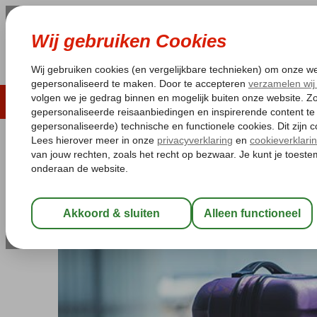
LAST MINUTE
ZOMER 2026
ZONVAKA
Pakketgarantie
Laagsteprijsgarantie*
Gratis
terug naar Extra's