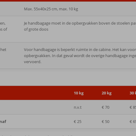
Max. 55x40x25 cm, max. 10 kg
en,
Je handbagage moet in de opbergvakken boven de stoelen passen
s of
of grote doos
 het
Voor handbagage is beperkt ruimte in de cabine. Het kan voor
opbergvakken. In dat geval wordt de overige handbagage ingen
vervoerd.
10 kg
20 kg
30 
n.v.t
€ 70
€ 8
anaf
€ 25
€ 50
€ 6