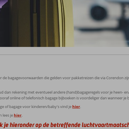
de bagagevoorwaarden die gelden voor pakketreizen die via Corendon zijn ge
ud dan rekening met eventueel andere (hand)bagageregels voor je heen- en/of
Vooraf online of telefonisch bagage bijboeken is voordeliger dan wanneer je
ge of bagage voor kinderen/baby's vind je
hier
.
n lees je
hier
.
k je hieronder op de betreffende luchtvaartmaatsch