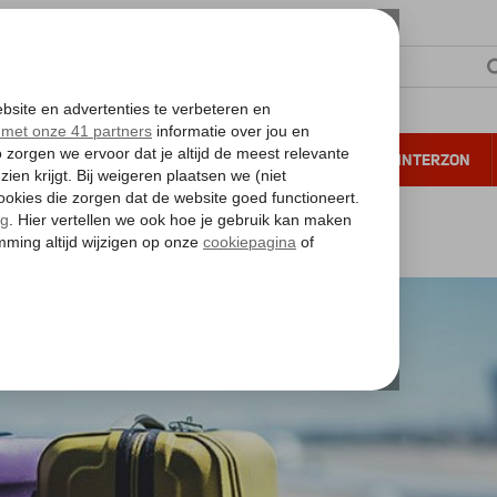
NTIE
VERRE REIZEN
ALL INCLUSIVE
WINTERZON
 annuleren*