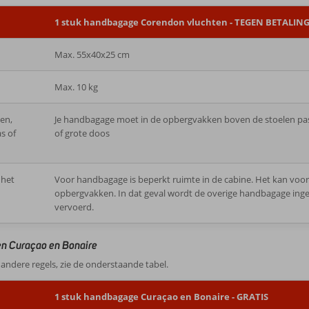
1 stuk handbagage Corendon vluchten - TEGEN BETALIN
Max. 55x40x25 cm
Max. 10 kg
en,
Je handbagage moet in de opbergvakken boven de stoelen passen
s of
of grote doos
 het
Voor handbagage is beperkt ruimte in de cabine. Het kan voor
opbergvakken. In dat geval wordt de overige handbagage ingen
vervoerd.
en Curaçao en Bonaire
andere regels, zie de onderstaande tabel.
1 stuk handbagage Curaçao en Bonaire - GRATIS