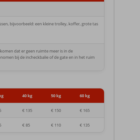
, bijvoorbeeld: een kleine trolley, koffer, grote tas
komen dat er geen ruimte meer is in de
omen bij de incheckbalie of de gate en in het ruim
kg
40 kg
50 kg
60 kg
5
€ 135
€ 150
€ 165
5
€ 85
€ 110
€ 135