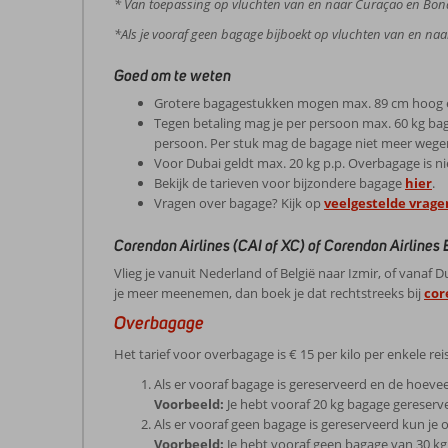
* Van toepassing op vluchten van en naar Curaçao en Bona
*Als je vooraf geen bagage bijboekt op vluchten van en naar
Goed om te weten
Grotere bagagestukken mogen max. 89 cm hoog e
Tegen betaling mag je per persoon max. 60 kg ba
persoon. Per stuk mag de bagage niet meer wege
Voor Dubai geldt max. 20 kg p.p. Overbagage is ni
Bekijk de tarieven voor bijzondere bagage
hier
.
Vragen over bagage? Kijk op
veelgestelde vrage
Corendon Airlines (CAI of XC) of Corendon Airlines
Vlieg je vanuit Nederland of België naar Izmir, of vana
je meer meenemen, dan boek je dat rechtstreeks bij
cor
Overbagage
Het tarief voor overbagage is € 15 per kilo per enkele reis
Als er vooraf bagage is gereserveerd en de hoeveel
Voorbeeld:
Je hebt vooraf 20 kg bagage gereservee
Als er vooraf geen bagage is gereserveerd kun je 
Voorbeeld:
Je hebt vooraf geen bagage van 30 kg 