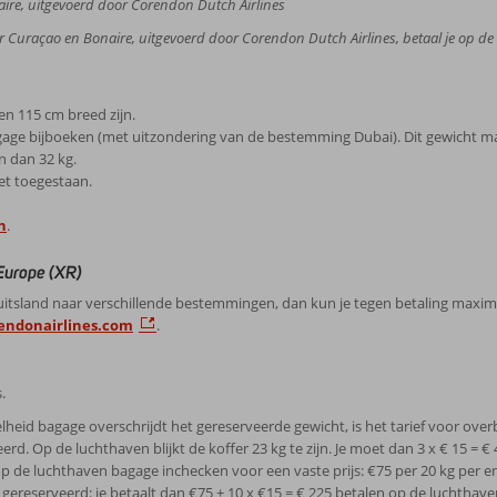
ire, uitgevoerd door Corendon Dutch Airlines
 Curaçao en Bonaire, uitgevoerd door Corendon Dutch Airlines, betaal je op de l
n 115 cm breed zijn.
gage bijboeken (met uitzondering van de bestemming Dubai). Dit gewicht m
n dan 32 kg.
et toegestaan.
n
.
 Europe (XR)
f Duitsland naar verschillende bestemmingen, dan kun je tegen betaling maxi
endonairlines.com
.
.
heid bagage overschrijdt het gereserveerde gewicht, is het tarief voor overb
rd. Op de luchthaven blijkt de koffer 23 kg te zijn. Je moet dan 3 x € 15 = €
op de luchthaven bagage inchecken voor een vaste prijs: €75 per 20 kg per en
gereserveerd: je betaalt dan €75 + 10 x €15 = € 225 betalen op de luchthave