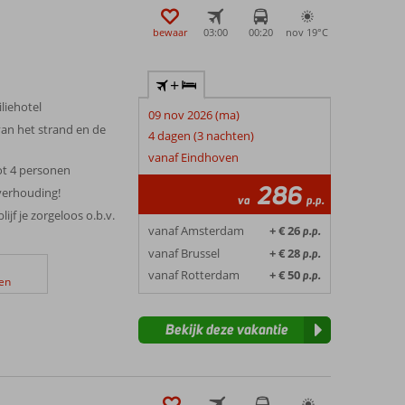
bewaar
03:00
00:20
nov 19°
C
+
liehotel
09 nov 2026 (ma)
an het strand en de
4 dagen (3 nachten)
vanaf Eindhoven
ot 4 personen
286
sverhouding!
va
p.p.
ijf je zorgeloos o.b.v.
vanaf Amsterdam
+ € 26
p.p.
vanaf Brussel
+ € 28
p.p.
vanaf Rotterdam
+ € 50
p.p.
en
Bekijk deze vakantie