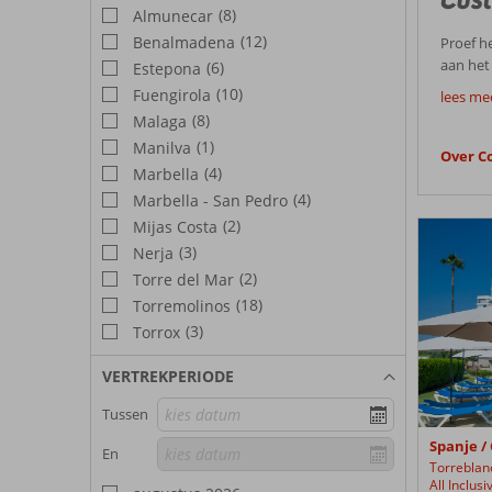
(8)
Almunecar
(12)
Benalmadena
Proef he
aan het 
(6)
Estepona
Goedk
Corendo
(10)
Fuengirola
lees mee
(8)
Malaga
De Costa
(1)
Manilva
landstr
Over Co
Costa
afwisse
(4)
Marbella
gezelli
(4)
Marbella - San Pedro
Weer C
(2)
Mijas Costa
Torreblanca
De Cost
Hotel
(3)
Nerja
vakanti
(2)
Torre del Mar
Bezie
vakantie
(18)
Torremolinos
bestemm
Vanuit 
(3)
Torrox
klimaat
vakanti
Badpla
bijzond
VERTREKPERIODE
je een f
Malaga
Tussen
Ben je t
niet zo 
Marbel
Spanje / 
En
de stad
Vakanti
Torreblan
All Inclus
rich an
Torrem