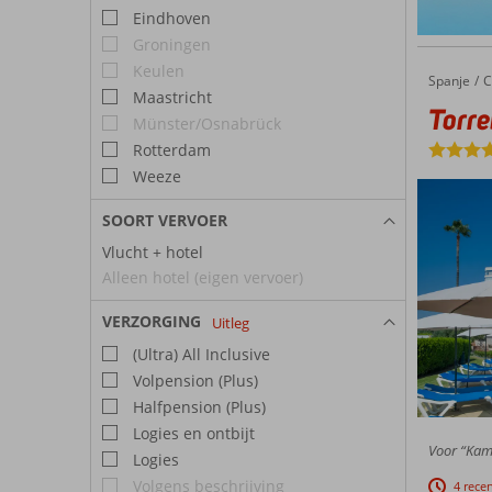
Eindhoven
Groningen
Keulen
Spanje
Torreblanca Hotel
Home
C
Maastricht
Torre
Münster/Osnabrück
Rotterdam
Weeze
SOORT VERVOER
Vlucht + hotel
Alleen hotel (eigen vervoer)
VERZORGING
Uitleg
(Ultra) All Inclusive
Volpension (Plus)
Halfpension (Plus)
Logies en ontbijt
Voor “Kame
Logies
Volgens beschrijving
4 rece