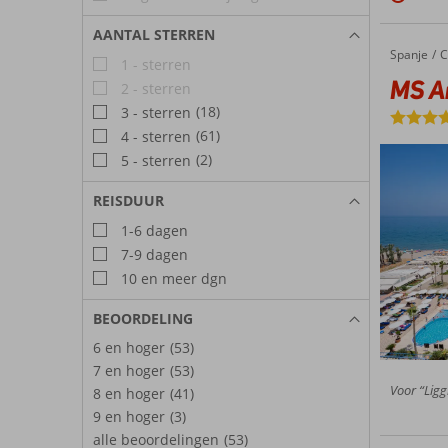
AANTAL STERREN
Spanje
MS Ama
Home
C
1 - sterren
MS A
2 - sterren
(18)
3 - sterren
(61)
4 - sterren
(2)
5 - sterren
REISDUUR
1-6 dagen
7-9 dagen
10 en meer dgn
BEOORDELING
6 en hoger
(53)
7 en hoger
(53)
Voor “Ligg
8 en hoger
(41)
9 en hoger
(3)
alle beoordelingen
(53)