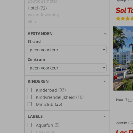
Boutique hotel
Hotel
(72)
Sol T
Vakantiewoning
Villa
AFSTANDEN
Strand
Centrum
KINDEREN
(33)
Kinderbad
(10)
Kindvriendelijkheid
Voor “Ligg
(25)
Miniclub
LABELS
Spanje
Las Palmeras
Home
C
(5)
Aquafun
Las 
Charming