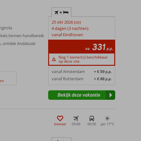
+
25 okt 2026 (zo)
ngirola
4 dagen (3 nachten)
vanaf Eindhoven
nkels binnen handbereik
s, ontdek Andalusië
331
va
p.p.
Nog 1 kamer(s) beschikbaar
op deze site
vanaf Amsterdam
+ € 59
p.p.
vanaf Rotterdam
+ € 88
p.p.
en
Bekijk deze vakantie
bewaar
03:00
00:50
jan 17°
C