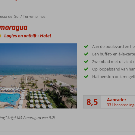
ragua
osta del Sol
Torremolinos
maragua
Logies en ontbijt
-
Hotel
Aan de boulevard en he
Een buffet- en à-la-cart
Zwembad met uitzicht o
Op loopafstand van hart
Halfpension ook mogeli
8,5
Aanrader
331 beoordeling
ing” krijgt MS Amaragua een 9,2!