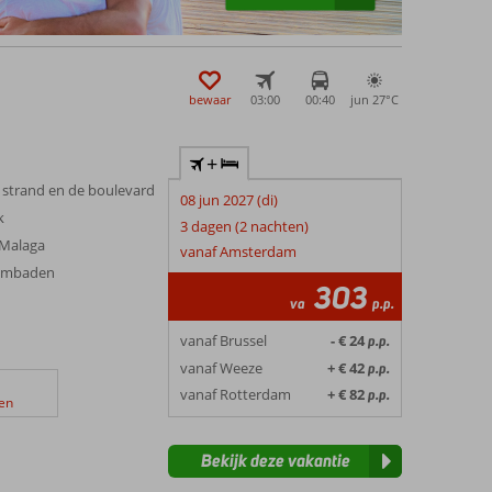
bewaar
03:00
00:40
jun 27°
C
+
 strand en de boulevard
08 jun 2027 (di)
k
3 dagen (2 nachten)
 Malaga
vanaf Amsterdam
wembaden
303
va
p.p.
vanaf Brussel
- € 24
p.p.
vanaf Weeze
+ € 42
p.p.
vanaf Rotterdam
+ € 82
p.p.
en
Bekijk deze vakantie