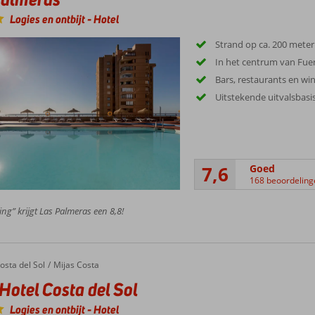
Logies en ontbijt
-
Hotel
Strand op ca. 200 meter
In het centrum van Fue
Bars, restaurants en wi
Uitstekende uitvalsbasi
7,6
Goed
168 beoordeling
ing” krijgt Las Palmeras een 8,8!
el Costa del Sol
osta del Sol
Mijas Costa
Hotel Costa del Sol
Logies en ontbijt
-
Hotel