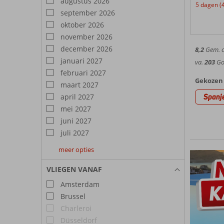
augustus 2026
5 dagen (
Geniet 
Tot de 
september 2026
heeft To
Fuengi
oktober 2026
Torremo
Fuengir
november 2026
Hotel
toeristi
koffieh
december 2026
8,2
Gem. ci
Corendo
januari 2027
va.
203
Goe
je vaka
februari 2027
strande
Gekozen 
maart 2027
Spanj
april 2027
mei 2027
juni 2027
juli 2027
meer opties
augustus
september
oktober
2027
2027
2027
VLIEGEN VANAF
Amsterdam
Brussel
Charleroi
Düsseldorf