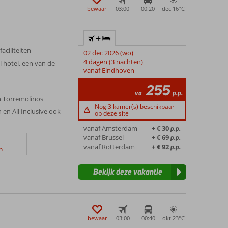
bewaar
03:00
00:20
dec 16°
C
+
aciliteiten
02 dec 2026 (wo)
4 dagen (3 nachten)
 hotel, een van de
vanaf Eindhoven
255
va
p.p.
n Torremolinos
Nog 3 kamer(s) beschikbaar
 en All Inclusive ook
op deze site
vanaf Amsterdam
+ € 30
p.p.
vanaf Brussel
+ € 69
p.p.
vanaf Rotterdam
+ € 92
p.p.
n
Bekijk deze vakantie
bewaar
03:00
00:40
okt 23°
C