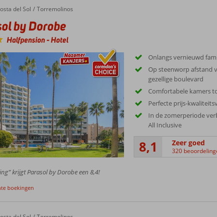
osta del Sol
Torremolinos
ol by Dorobe
Halfpension
-
Hotel
Onlangs vernieuwd fami
Op steenworp afstand v
gezellige boulevard
Comfortabele kamers t
Perfecte prijs-kwaliteit
In de zomerperiode verbl
All Inclusive
8,1
Zeer goed
320 beoordeling
ing” krijgt Parasol by Dorobe een 8,4!
nte boekingen
osta del Sol
Torremolinos