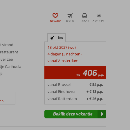
bewaar
03:00
00:20
okt 23°
C
+
t strand
13 okt 2027 (wo)
erestaurant
4 dagen (3 nachten)
ver zee
vanaf Amsterdam
je Carihuela
406
jk
va
p.p.
vanaf Brussel
- € 54
p.p.
vanaf Eindhoven
+ € 13
p.p.
vanaf Rotterdam
+ € 26
p.p.
en
Bekijk deze vakantie