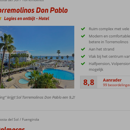
orremolinos Don Pablo
Logies en ontbijt
-
Hotel
Ruim complex met vele f
Modern en comfortablel
betere in Torremolinos
Aan het strand
Vlak bij het centrum va
Halfpension, Volpension
mogelijk
8,8
Aanrader
99 beoordelinge
ing” krijgt Sol Torremolinos Don Pablo een 9,2!
osta del Sol
Fuengirola
Palmeras