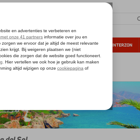
NTIE
VERRE REIZEN
ALL INCLUSIVE
WINTERZON
 annuleren*
osta del Sol
a del Sol