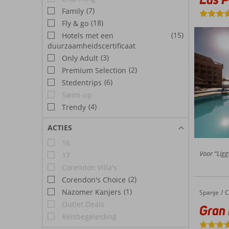
(7)
Family
(18)
Fly & go
(15)
Hotels met een
duurzaamheidscertificaat
(3)
Only Adult
(2)
Premium Selection
(6)
Stedentrips
Swim-up
(4)
Trendy
ACTIES
16
Voor “Ligg
17
Corendon Villa's
(2)
Corendon's Choice
(1)
Nazomer Kanjers
Spanje
Gran Hot
Home
C
Outlet Deals
Gran 
Reisbegeleiding