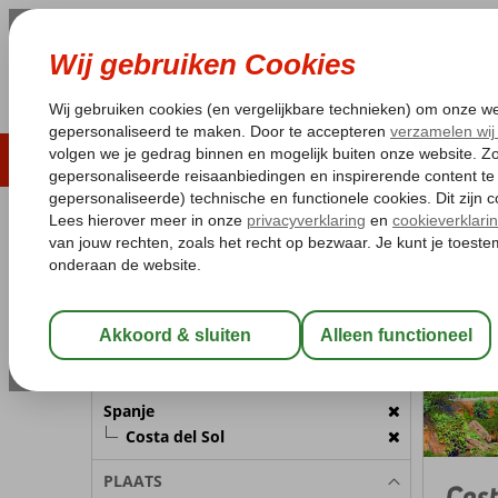
LAST MINUTE
ZOMER 2026
ZONVAKA
Pakketgarantie
Laagsteprijsgarantie*
Gratis
REISGEZELSCHAP
Spanje
Home
C
Kamer 1:
2 Personen
Wijzig Reisgezelschap
BESTEMMING
Spanje
Costa del Sol
PLAATS
Cost