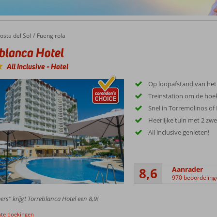
osta del Sol
Fuengirola
blanca Hotel
All Inclusive
-
Hotel
Op loopafstand van het
Treinstation om de hoe
Snel in Torremolinos of
Heerlijke tuin met 2 z
All inclusive genieten!
8,6
Aanrader
970 beoordeling
rs” krijgt Torreblanca Hotel een 8,9!
nte boekingen