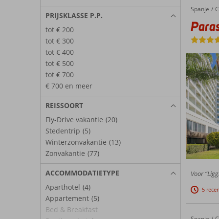
Spanje
Parasol by Dorobe
Home
C
PRIJSKLASSE P.P.
Paras
tot € 200
tot € 300
tot € 400
tot € 500
tot € 700
€ 700 en meer
REISSOORT
Fly-Drive vakantie
(20)
Stedentrip
(5)
Winterzonvakantie
(13)
Zonvakantie
(77)
ACCOMMODATIETYPE
Voor “Ligg
Aparthotel
(4)
5 rece
Appartement
(5)
Bed & Breakfast
Spanje
Sol Torremolinos Don Pablo
Home
C