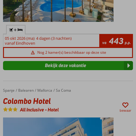
+
05 okt 2026 (ma)
4 dagen (3 nachten)
443
va
p.p.
vanaf Eindhoven
Nog 2 kamer(s) beschikbaar op deze site
Bekijk deze vakantie
Spanje
Colombo Hotel
Home
Balearen
Mallorca
Sa Coma
Colombo Hotel
All Inclusive
-
Hotel
bewaar