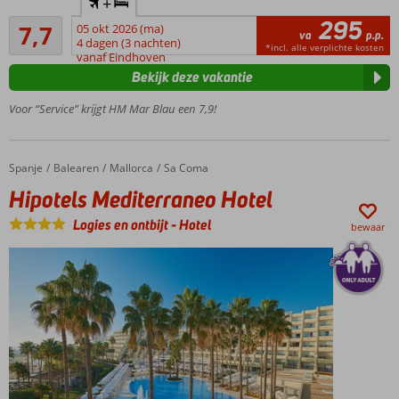
+
op slecht
295
Goed
600 m
7,7
05 okt 2026 (ma)
va
p.p.
15
lopen
4 dagen (3 nachten)
*incl. alle verplichte kosten
beoordelingen
vanaf Eindhoven
Heerlijke
Bekijk deze vakantie
wellness om
te
Voor “Service” krijgt HM Mar Blau een 7,9!
ontspannen
Boek All
Inclusive
Spanje
Hipotels Mediterraneo Hotel
Home
Balearen
Mallorca
Sa Coma
of
Hipotels Mediterraneo Hotel
ontdek
de
Logies en ontbijt
-
Hotel
bewaar
lokale
keuken
Comfortabele
familiekamers