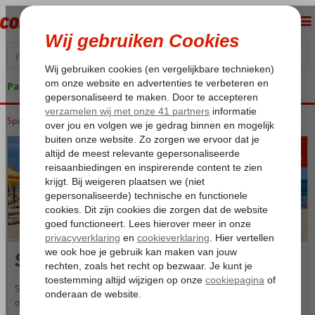
Pakketgarantie
Spanje
Home
Balearen
Mallorca
Sa Coma
295
va
p.p.
Sa Coma
Sa Coma is een kleine badplaats met prachtige stranden aan de
oostkust van Mallorca. Je vindt hier leuke winkels, barretjes, terrasjes