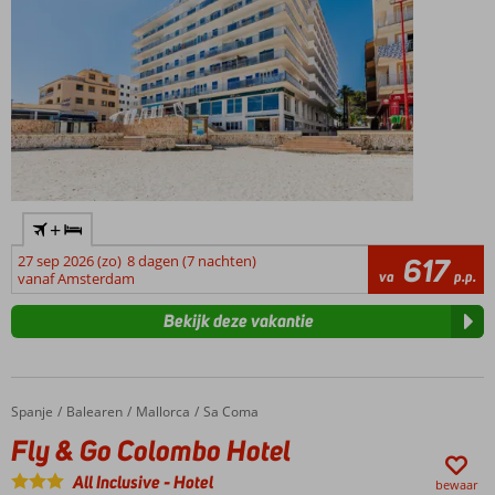
+
27 sep 2026 (zo)
8 dagen (7 nachten)
617
va
p.p.
vanaf Amsterdam
Bekijk deze vakantie
Spanje
Fly & Go Colombo Hotel
Home
Balearen
Mallorca
Sa Coma
Fly & Go Colombo Hotel
All Inclusive
-
Hotel
bewaar