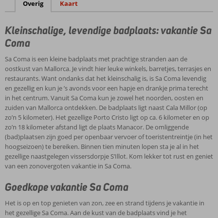
Overig
Kaart
Kleinschalige, levendige badplaats: vakantie Sa
Coma
Sa Coma is een kleine badplaats met prachtige stranden aan de
oostkust van Mallorca. Je vindt hier leuke winkels, barretjes, terrasjes en
restaurants. Want ondanks dat het kleinschalig is, is Sa Coma levendig
en gezellig en kun je ’s avonds voor een hapje en drankje prima terecht
in het centrum. Vanuit Sa Coma kun je zowel het noorden, oosten en
zuiden van Mallorca ontdekken. De badplaats ligt naast Cala Millor (op
zo’n 5 kilometer). Het gezellige Porto Cristo ligt op ca. 6 kilometer en op
zo’n 18 kilometer afstand ligt de plaats Manacor. De omliggende
(bad)plaatsen zijn goed per openbaar vervoer of toeristentreintje (in het
hoogseizoen) te bereiken. Binnen tien minuten lopen sta je al in het
gezellige naastgelegen vissersdorpje S’Illot. Kom lekker tot rust en geniet
van een zonovergoten vakantie in Sa Coma.
Goedkope vakantie Sa Coma
Het is op en top genieten van zon, zee en strand tijdens je vakantie in
het gezellige Sa Coma. Aan de kust van de badplaats vind je het