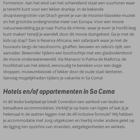
Formentor. Aan het eind van het schiereiland staat een vuurtoren waar
je terecht kunt voor een lekker drankje. In de bekende
druipsteengrotten van Drach geniet je van de mooiste klassieke muziek
en het grootste ondergrondse meer van Europa. Voor een mooie
natuurwandeling ga je naar Punta de n’Amer, waar je even ‘je hoofd leeg
kunt maken’ terwijl je wandelt door dit mooie duingebied. Ga je met de
kids op stap? Dan is Reserva Africana, een safaripark waar je met de
huurauto langs de neushoorns, giraffen, leeuwen en zebra’s rijdt, een
aanrader. Bewonder tijdens een boottochtje met een glasbodemboot
de mooie onderwaterwereld. Via Manacor is Palma de Mallorca, de
hoofdstad van het eiland, eenvoudig te bereiken voor een dagje
shoppen, museumbezoek of lekker door de oude stad slenteren.
Genoeg mogelijkheden tijdens je vakantie in Sa Coma!
Hotels en/of appartementen in Sa Coma
In dit leuke badplaatsje biedt Corendon een aanbod van leuke en
betaalbare accommodaties. Verblijf je op basis van logies of laat jij je
helemaal in de watten leggen met de All Inclusive formule? Wij hebben
je accommodatie met zorg uitgekozen en hierbij onder andere gelet op
de ligging ten opzichte van stranden, eetgelegenheden en winkels.