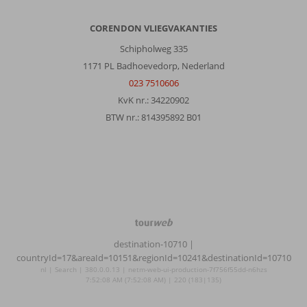
CORENDON VLIEGVAKANTIES
Schipholweg 335
1171 PL Badhoevedorp, Nederland
023 7510606
KvK nr.: 34220902
BTW nr.: 814395892 B01
TourWeb
©
destination-10710
|
NetMatch
countryId=17&areaId=10151&regionId=10241&destinationId=10710
nl | Search | 380.0.0.13 | netm-web-ui-production-7f756f55dd-n6hzs
7:52:08 AM (7:52:08 AM) | 220 (183|135)