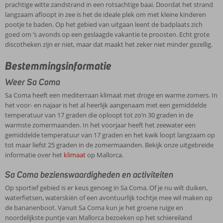
prachtige witte zandstrand in een rotsachtige baai. Doordat het strand
langzaam afloopt in zee is het de ideale plek om met kleine kinderen
pootje te baden. Op het gebied van uitgaan leent de badplaats zich
goed om ’s avonds op een geslaagde vakantie te proosten. Echt grote
discotheken zijn er niet, maar dat maakt het zeker niet minder gezellig.
Bestemmingsinformatie
Weer Sa Coma
Sa Coma heeft een mediterraan klimaat met droge en warme zomers. In
het voor- en najaar is het al heerlijk aangenaam met een gemiddelde
temperatuur van 17 graden die oploopt tot zo’n 30 graden in de
warmste zomermaanden. In het voorjaar heeft het zeewater een
gemiddelde temperatuur van 17 graden en het kwik loopt langzaam op
tot maar liefst 25 graden in de zomermaanden. Bekijk onze uitgebreide
informatie over het
klimaat
op Mallorca.
Sa Coma bezienswaardigheden en activiteiten
Op sportief gebied is er keus genoeg in Sa Coma. Of je nu wilt duiken,
waterfietsen, waterskiën of een avontuurlijk tochtje mee wil maken op
de bananenboot. Vanuit Sa Coma kun je het groene ruige en
noordelijkste puntje van Mallorca bezoeken op het schiereiland