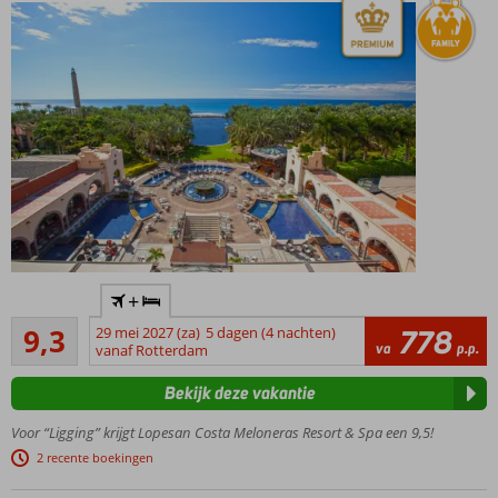
Appartementen
aan de zonzijde!
Een top
+
hotel op
Uitstekend
een
9,3
29 mei 2027 (za)
5 dagen (4 nachten)
778
342
va
p.p.
toplocatie!
vanaf Rotterdam
beoordelingen
"OM
Bekijk deze vakantie
Spa"
van
Voor “Ligging” krijgt Lopesan Costa Meloneras Resort & Spa een 9,5!
3.500
2 recente boekingen
m2
Een