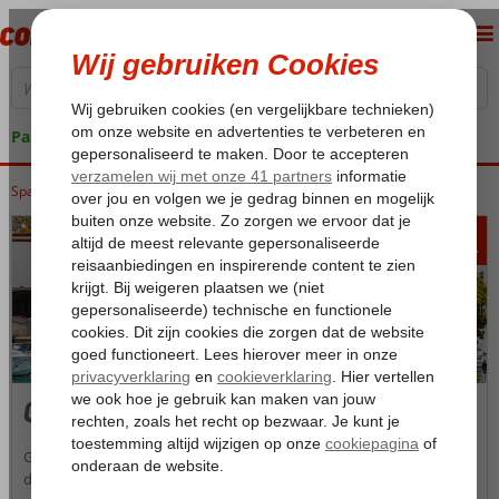
Pakketgarantie
Spanje
Home
Canarische Eilanden
Gran Canaria
378
va
p.p.
Gran Canaria
Gran Canaria is een verrassende vakantiebestemming met idyllische
dorpjes, grillige bergen, bloeiende weiden, vlakke zandstranden en