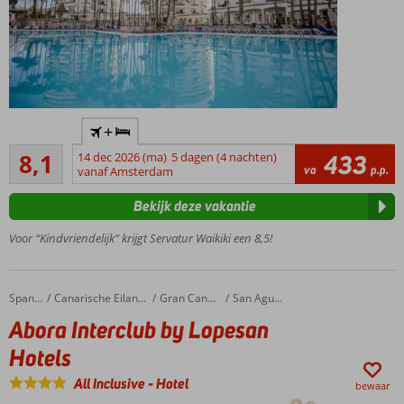
Centrale
+
ligging
Zeer goed
in Playa
8,1
14 dec 2026 (ma)
5 dagen (4 nachten)
433
121
va
p.p.
del
vanaf Amsterdam
beoordelingen
Inglés
Bekijk deze vakantie
Voor alle
leeftijden
Voor “Kindvriendelijk” krijgt Servatur Waikiki een 8,5!
Gratis
shuttle
service
Abora Interclub by Lopesan Hotels
Home
Spanje
Canarische Eilanden
Gran Canaria
San Agustin
naar
Abora Interclub by Lopesan
het
strand
Hotels
Trendy &
All Inclusive
-
Hotel
moderne
bewaar
kamers