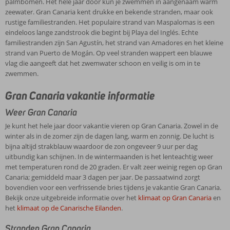
palmbomen. Het hele jaar door kun je zwemmen in aangenaam warm
zeewater. Gran Canaria kent drukke en bekende stranden, maar ook
rustige familiestranden. Het populaire strand van Maspalomas is een
eindeloos lange zandstrook die begint bij Playa del Inglés. Echte
familiestranden zijn San Agustín, het strand van Amadores en het kleine
strand van Puerto de Mogán. Op veel stranden wappert een blauwe
vlag die aangeeft dat het zwemwater schoon en veilig is om in te
zwemmen.
Gran Canaria vakantie informatie
Weer Gran Canaria
Je kunt het hele jaar door vakantie vieren op Gran Canaria. Zowel in de
winter als in de zomer zijn de dagen lang, warm en zonnig. De lucht is
bijna altijd strakblauw waardoor de zon ongeveer 9 uur per dag
uitbundig kan schijnen. In de wintermaanden is het lenteachtig weer
met temperaturen rond de 20 graden. Er valt zeer weinig regen op Gran
Canaria; gemiddeld maar 3 dagen per jaar. De passaatwind zorgt
bovendien voor een verfrissende bries tijdens je vakantie Gran Canaria.
Bekijk onze uitgebreide informatie over het
klimaat op Gran Canaria
en
het
klimaat op de Canarische Eilanden
.
Stranden Gran Canaria