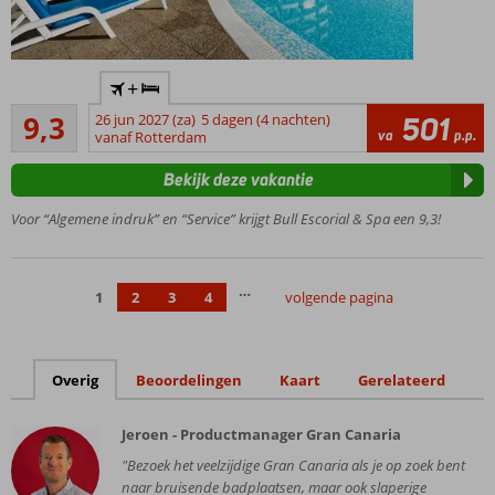
Familiehotel
+
met
Uitstekend
uitstekende
9,3
26 jun 2027 (za)
5 dagen (4 nachten)
501
4
va
p.p.
ligging
vanaf Rotterdam
beoordelingen
Op
Bekijk deze vakantie
loopafstand
van het
Voor “Algemene indruk” en “Service” krijgt Bull Escorial & Spa een 9,3!
zandstrand
Gratis
toegang
…
1
2
3
4
volgende pagina
tot het
Spa- &
Wellness
center
Overig
Beoordelingen
Kaart
Gerelateerd
Gevarieerde
buffetten,
Jeroen - Productmanager Gran Canaria
ook show-
cooking
"Bezoek het veelzijdige Gran Canaria als je op zoek bent
naar bruisende badplaatsen, maar ook slaperige
All