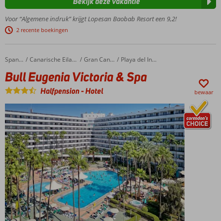
Bekijk deze vakantie
resort in
Meloneras
Voor “Algemene indruk” krijgt Lopesan Baobab Resort een 9,2!
5 zwembaden en 2
2 recente boekingen
kinderzwembaden
Halfpension
en
Bull Eugenia Victoria & Spa
Home
Spanje
Canarische Eilanden
Gran Canaria
Playa del Ingles
Volpension
Bull Eugenia Victoria & Spa
ook
mogelijk
Halfpension
-
Hotel
bewaar
UNIQUE
by
Lopesan:
ultieme
vakantie
ervaring