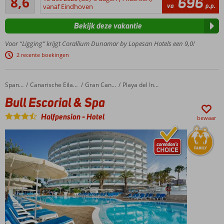
8,6
696
193
va
p.p.
leeftijd
vanaf Eindhoven
beoordelingen
18 jaar
Bekijk deze vakantie
Luxe en
kwaliteit
Voor “Ligging” krijgt Corallium Dunamar by Lopesan Hotels een 9,0!
gaan
2 recente boekingen
hier
samen
Op
Bull Escorial & Spa
Home
Spanje
Canarische Eilanden
Gran Canaria
Playa del Ingles
loopafstand
Bull Escorial & Spa
van het
strand
Halfpension
-
Hotel
bewaar
3
zwembaden,
waarvan 1
zwembad
met prachtig
uitzicht