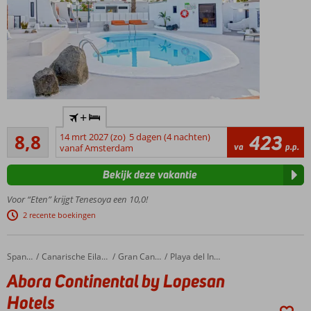
Only Adult
+
accommodatie;
Aanrader
min. leeftijd is
8,8
14 mrt 2027 (zo)
5 dagen (4 nachten)
423
130
va
p.p.
18 jaar
vanaf Amsterdam
beoordelingen
Kleinschalig
Bekijk deze vakantie
complex
Op
Voor “Eten” krijgt Tenesoya een 10,0!
loopafstand
2 recente boekingen
van het
strand
Gelegen
Abora Continental by Lopesan Hotels
Home
Spanje
Canarische Eilanden
Gran Canaria
Playa del Ingles
in Playa
Abora Continental by Lopesan
del
Hotels
Ingles