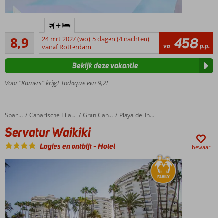
Only Adult
+
accommodatie;
Aanrader
min. leeftijd is
8,9
24 mrt 2027 (wo)
5 dagen (4 nachten)
458
160
va
p.p.
18 jaar
vanaf Rotterdam
beoordelingen
Gelegen
Bekijk deze vakantie
in Playa
del
Voor “Kamers” krijgt Todoque een 9,2!
Ingles
Kleinschalig
complex
Servatur Waikiki
Home
Spanje
Canarische Eilanden
Gran Canaria
Playa del Ingles
Winkelcentrum
Servatur Waikiki
Cita aan de
overkant
Logies en ontbijt
-
Hotel
bewaar
Verwarmd
zwembad
in de
winter