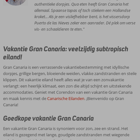
authentieke dorpjes. Qua eten heeft Gran Canaria het
Inclusive
allemaal. Spaanse tapas of toch stiekem een Hollandse
ook
kroket... Als je een visliefhebber bent, is het vissersdorp
mogelijk!
Puerto de las Nieves zeker een aanrader. Dé plek om verse
vis- en schaaldieren te eten."
Vakantie Gran Canaria: veelzijdig subtropisch
eiland!
Gran Canaria is een verrassende vakantiebestemming met idyllische
dorpjes, grillige bergen, bloeiende weiden, vlakke zandstranden en steile
klippen. Dit vakantie eiland heeft alles wat je van een zonvakantie
verlangt: een heerlijk klimaat, een zon die altijd schijnt en uitstekende
accommodaties. Geniet met Corendon van een vakantie Gran Canaria
en maak kennis met de
Canarische Eilanden
. ¡Bienvenido op Gran
Canaria!
Goedkope vakantie Gran Canaria
Een vakantie Gran Canaria is synoniem voor zon, zee en strand. Het
eiland is gezegend met lange, goudgele zandstranden met wiegende