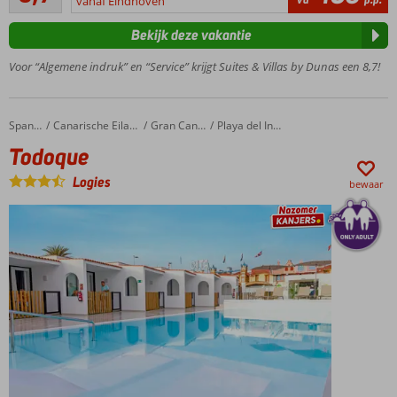
van boulevard
vanaf Eindhoven
beoordelingen
Gratis
Bekijk deze vakantie
shuttleservice
naar het
Voor “Algemene indruk” en “Service” krijgt Suites & Villas by Dunas een 8,7!
strand
3-kamer
suites tot
Todoque
Home
Spanje
Canarische Eilanden
Gran Canaria
Playa del Ingles
wel 6
Todoque
personen
All
Logies
bewaar
Inclusive
ook
mogelijk