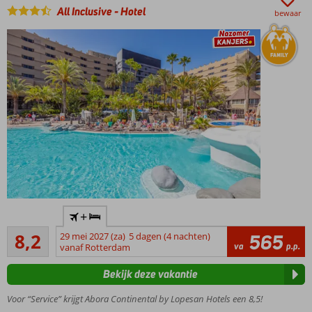
Ontspannen
All Inclusive
-
Hotel
bewaar
aan het
zwembad
Trendy
+
hotel in het
Zeer goed
hart van
8,2
29 mei 2027 (za)
5 dagen (4 nachten)
565
517
va
p.p.
Playa del
vanaf Rotterdam
beoordelingen
Ingles, op
Bekijk deze vakantie
loopafstand
van het
Voor “Service” krijgt Abora Continental by Lopesan Hotels een 8,5!
strand