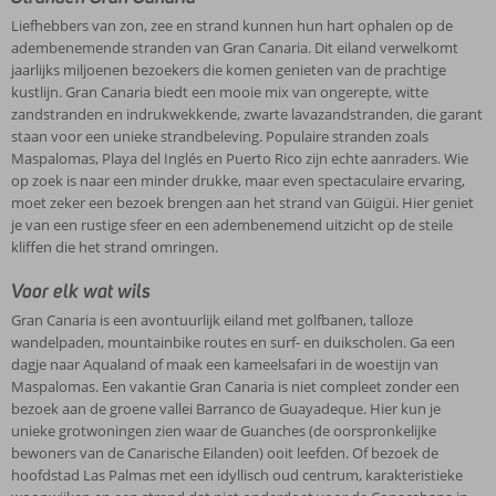
Liefhebbers van zon, zee en strand kunnen hun hart ophalen op de
adembenemende stranden van Gran Canaria. Dit eiland verwelkomt
jaarlijks miljoenen bezoekers die komen genieten van de prachtige
kustlijn. Gran Canaria biedt een mooie mix van ongerepte, witte
zandstranden en indrukwekkende, zwarte lavazandstranden, die garant
staan voor een unieke strandbeleving. Populaire stranden zoals
Maspalomas, Playa del Inglés en Puerto Rico zijn echte aanraders. Wie
op zoek is naar een minder drukke, maar even spectaculaire ervaring,
moet zeker een bezoek brengen aan het strand van Güigüi. Hier geniet
je van een rustige sfeer en een adembenemend uitzicht op de steile
kliffen die het strand omringen.
Voor elk wat wils
Gran Canaria is een avontuurlijk eiland met golfbanen, talloze
wandelpaden, mountainbike routes en surf- en duikscholen. Ga een
dagje naar Aqualand of maak een kameelsafari in de woestijn van
Maspalomas. Een vakantie Gran Canaria is niet compleet zonder een
bezoek aan de groene vallei Barranco de Guayadeque. Hier kun je
unieke grotwoningen zien waar de Guanches (de oorspronkelijke
bewoners van de Canarische Eilanden) ooit leefden. Of bezoek de
hoofdstad Las Palmas met een idyllisch oud centrum, karakteristieke