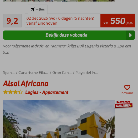
Absolute
+
favoriet bij
Uitstekend
Nederlandse
9,2
02 dec 2026 (wo)
6 dagen (5 nachten)
550
21
va
p.p.
vakantiegangers!
vanaf Eindhoven
beoordelingen
In het
Bekijk deze vakantie
centrum
van
Voor “Algemene indruk” en “Kamers” krijgt Bull Eugenia Victoria & Spa een
Playa
9,2!
del
Inglés
Gratis toegang
Alsol Africana
Home
Spanje
Canarische Eilanden
Gran Canaria
Playa del Ingles
tot het
Alsol Africana
uitgebreide
wellnesscenter
Logies
-
Appartement
bewaar
Relax op
het
dakterras
met
bubbelbad
Gratis
shuttleservice