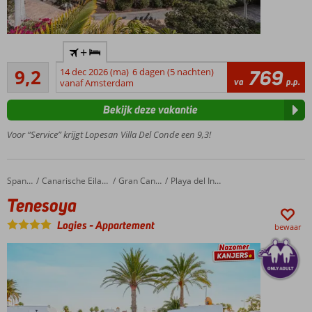
Kwaliteit,
+
service,
Uitstekend
luxe…
9,2
14 dec 2026 (ma)
6 dagen (5 nachten)
769
69
va
p.p.
one of a
vanaf Amsterdam
beoordelingen
kind
Bekijk deze vakantie
Zeer
centraal
Voor “Service” krijgt Lopesan Villa Del Conde een 9,3!
gelegen
Luxe
Thalasso
Tenesoya
Home
Spanje
Canarische Eilanden
Gran Canaria
Playa del Ingles
Spa
Tenesoya
Center
Ook als
Logies
-
Appartement
bewaar
Halfpension
mogelijk
Ruime
familiekamers