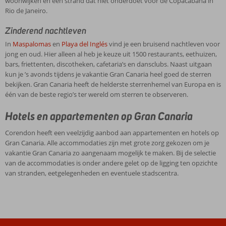
woonwijken en een strand dat niet onderdoet voor de Copacabana in
Rio de Janeiro.
Zinderend nachtleven
In
Maspalomas
en
Playa del Inglés
vind je een bruisend nachtleven voor
jong en oud. Hier alleen al heb je keuze uit 1500 restaurants, eethuizen,
bars, friettenten, discotheken, cafetaria’s en dansclubs. Naast uitgaan
kun je ’s avonds tijdens je vakantie Gran Canaria heel goed de sterren
bekijken. Gran Canaria heeft de helderste sterrenhemel van Europa en is
één van de beste regio’s ter wereld om sterren te observeren.
Hotels en appartementen op Gran Canaria
Corendon heeft een veelzijdig aanbod aan appartementen en hotels op
Gran Canaria. Alle accommodaties zijn met grote zorg gekozen om je
vakantie Gran Canaria zo aangenaam mogelijk te maken. Bij de selectie
van de accommodaties is onder andere gelet op de ligging ten opzichte
van stranden, eetgelegenheden en eventuele stadscentra.