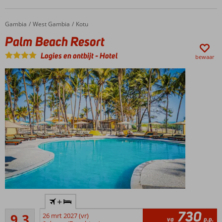
Direct aan
het
zandstrand
Gambia
Palm Beach Resort
Home
West Gambia
Kotu
Op
Palm Beach Resort
loopafstand
van Kololi
Logies en ontbijt
-
Hotel
bewaar
Aan 1
+
van de
730
Uitstekend
mooiste
9,3
26 mrt 2027 (vr)
va
p.p.
51