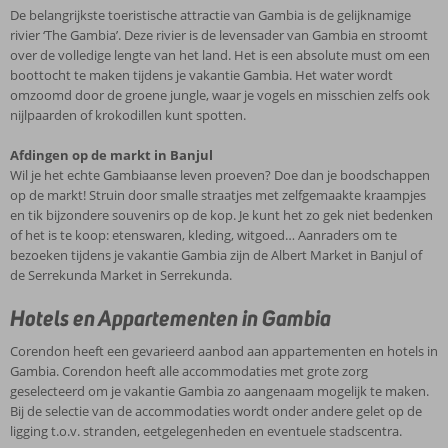
De belangrijkste toeristische attractie van Gambia is de gelijknamige
rivier ‘The Gambia’. Deze rivier is de levensader van Gambia en stroomt
over de volledige lengte van het land. Het is een absolute must om een
boottocht te maken tijdens je vakantie Gambia. Het water wordt
omzoomd door de groene jungle, waar je vogels en misschien zelfs ook
nijlpaarden of krokodillen kunt spotten.
Afdingen op de markt in Banjul
Wil je het echte Gambiaanse leven proeven? Doe dan je boodschappen
op de markt! Struin door smalle straatjes met zelfgemaakte kraampjes
en tik bijzondere souvenirs op de kop. Je kunt het zo gek niet bedenken
of het is te koop: etenswaren, kleding, witgoed… Aanraders om te
bezoeken tijdens je vakantie Gambia zijn de Albert Market in Banjul of
de Serrekunda Market in Serrekunda.
Hotels en Appartementen in Gambia
Corendon heeft een gevarieerd aanbod aan appartementen en hotels in
Gambia. Corendon heeft alle accommodaties met grote zorg
geselecteerd om je vakantie Gambia zo aangenaam mogelijk te maken.
Bij de selectie van de accommodaties wordt onder andere gelet op de
ligging t.o.v. stranden, eetgelegenheden en eventuele stadscentra.