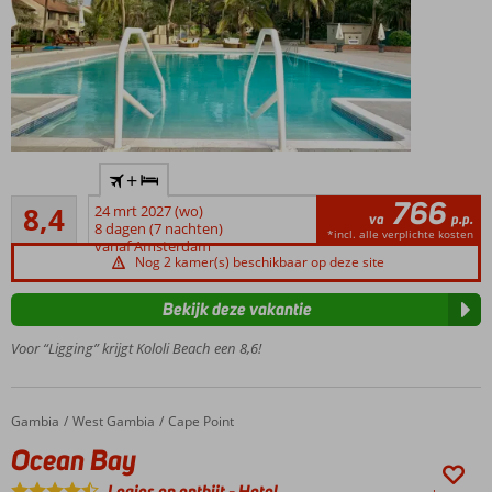
Direct
+
aan
766
Zeer goed
het
8,4
24 mrt 2027 (wo)
va
p.p.
165
strand
8 dagen (7 nachten)
*incl. alle verplichte kosten
beoordelingen
vanaf Amsterdam
Op
Nog 2 kamer(s) beschikbaar op deze site
loopafstand
van Kololi
Bekijk deze vakantie
Aapjes in
Voor “Ligging” krijgt Kololi Beach een 8,6!
de
prachtige
tuin
Ontbijt
Gambia
Ocean Bay
Home
West Gambia
Cape Point
ook
Ocean Bay
mogelijk
Logies en ontbijt
-
Hotel