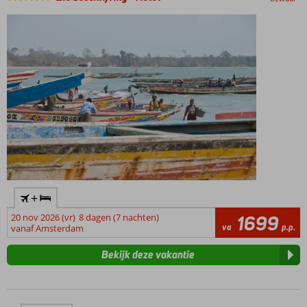
+
20 nov 2026 (vr)
8 dagen (7 nachten)
1699
va
p.p.
vanaf Amsterdam
Bekijk deze vakantie