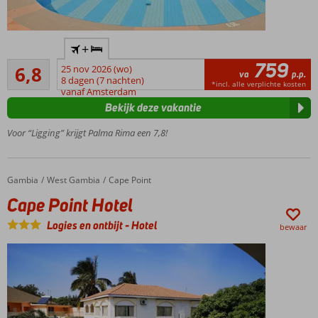
Vlak
+
bij het
759
Ruim voldoende
strand
6,8
25 nov 2026 (wo)
va
p.p.
104
8 dagen (7 nachten)
Grootste
*incl. alle verplichte kosten
beoordelingen
vanaf Amsterdam
zwembad
Bekijk deze vakantie
van
Gambia
Voor “Ligging” krijgt Palma Rima een 7,8!
Ruime
bungalows
Slechts
Gambia
Cape Point Hotel
Home
West Gambia
Cape Point
1,5 km
Cape Point Hotel
van
Kololi
Logies en ontbijt
-
Hotel
bewaar