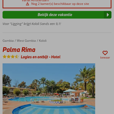
strand
Nog 2 kamer(s) beschikbaar op deze site
Stijlvolle
studio's en
Bekijk deze vakantie
appartementen
Voor “Ligging” krijgt Kololi Sands een 9,1!
Prachtig
infinityzwembad
Op
loopafstand
Gambia
Palma Rima
Home
West Gambia
Kololi
van Kololi
Palma Rima
Je kunt
Logies en ontbijt
-
Hotel
ook
bewaar
ontbijt
bijboeken