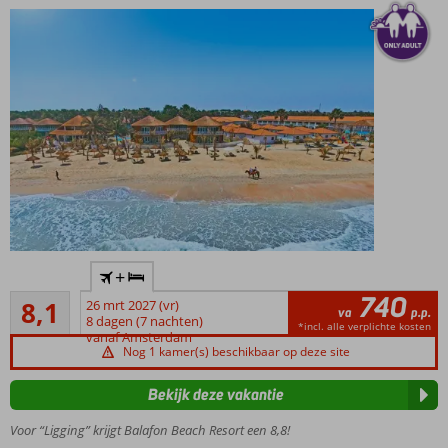
Serrekunda
Market
in
Serrekunda.
Only
+
Adult:
740
Zeer goed
min.
8,1
26 mrt 2027 (vr)
va
p.p.
477
leeftijd
8 dagen (7 nachten)
*incl. alle verplichte kosten
beoordelingen
vanaf Amsterdam
16 jaar
Nog 1 kamer(s) beschikbaar op deze site
Modern
resort in
Bekijk deze vakantie
Afrikaanse
stijl
Voor “Ligging” krijgt Balafon Beach Resort een 8,8!