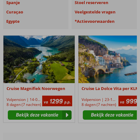
Spanje
Stoel reserveren
Curaçao
Veelgestelde vragen
Egypte
*Actievoorwaarden
Cruise
Cruise
Magnifiek
La
Noorwegen
Dolce
Vita
per
KLM
-
Costa
Cruise Magnifiek Noorwegen
Toscana
Volpension | 14-08-2026
Volpension | 23-10-2026
1299
999
va
p.p.
va
8 dagen (7 nachten)
8 dagen (7 nachten)
Bekijk deze vakantie
Bekijk deze vakantie
Noord-
Europa