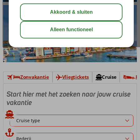
Zonvakantie
Vliegtickets
Cruise
F
Start hier met het zoeken naar jouw cruise
vakantie
Cruise type
Rederij