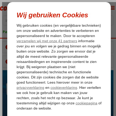
Pakketgarantie
BEKEKEN REIZEN
0
BEWAARDE REIZEN
0
Meer
info
Meer info