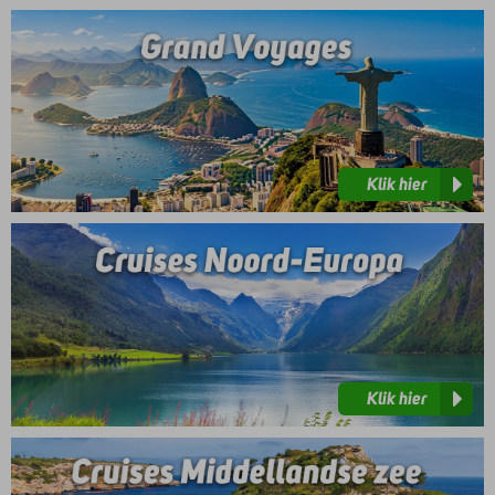
Klik
hier
Klik hier
Klik
hier
Klik hier
Klik
hier