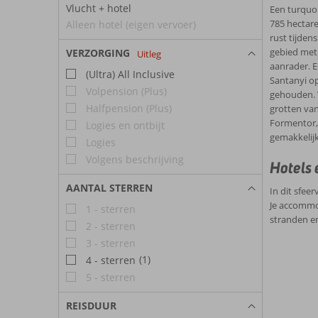
Vlucht + hotel
Een turquoi
785 hectare
Alleen hotel (eigen vervoer)
rust tijden
gebied met 
VERZORGING
Uitleg
aanrader. E
(Ultra) All Inclusive
Santanyi op
Volpension (Plus)
gehouden. V
Halfpension (Plus)
grotten van
Formentor, 
Logies en ontbijt
gemakkelijk
Logies
Volgens beschrijving
Hotels 
AANTAL STERREN
In dit sfee
Je accommod
1 - sterren
stranden e
2 - sterren
3 - sterren
(1)
4 - sterren
5 - sterren
REISDUUR