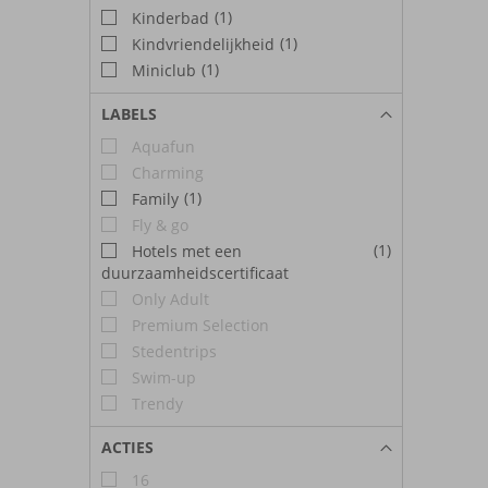
(1)
Kinderbad
(1)
Kindvriendelijkheid
(1)
Miniclub
LABELS
Aquafun
Charming
(1)
Family
Fly & go
(1)
Hotels met een
duurzaamheidscertificaat
Only Adult
Premium Selection
Stedentrips
Swim-up
Trendy
ACTIES
16