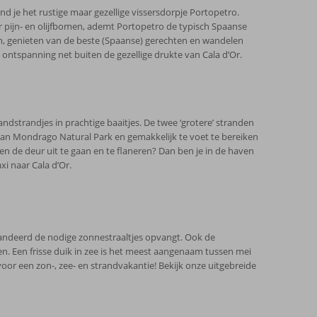
nd je het rustige maar gezellige vissersdorpje Portopetro.
or pijn- en olijfbomen, ademt Portopetro de typisch Spaanse
ren, genieten van de beste (Spaanse) gerechten en wandelen
ontspanning net buiten de gezellige drukte van Cala d’Or.
andstrandjes in prachtige baaitjes. De twee ‘grotere’ stranden
 van Mondrago Natural Park en gemakkelijk te voet te bereiken
ven de deur uit te gaan en te flaneren? Dan ben je in de haven
i naar Cala d’Or.
randeerd de nodige zonnestraaltjes opvangt. Ook de
en. Een frisse duik in zee is het meest aangenaam tussen mei
oor een zon-, zee- en strandvakantie! Bekijk onze uitgebreide