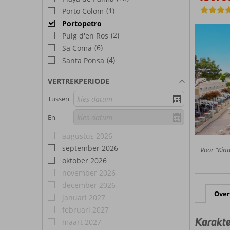
de have
wordt e
(1)
Porto Colom
ontdekk
Portopetro
verder w
eilandho
(2)
Puig d'en Ros
(6)
Sa Coma
(4)
Santa Ponsa
VERTREKPERIODE
Tussen
En
augustus 2026
september 2026
Voor “Kind
oktober 2026
november 2026
december 2026
Over
januari 2027
februari 2027
Karakte
maart 2027