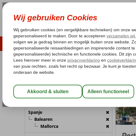
LAST MINUTE
ZOMER 2026
ZONVAKA
Pakketgarantie
Laagsteprijsgarantie*
Gratis
REISGEZELSCHAP
Spanje
Home
B
Kamer 1:
2 Personen
Wijzig Reisgezelschap
BESTEMMING
Spanje
Balearen
Mallorca
Port