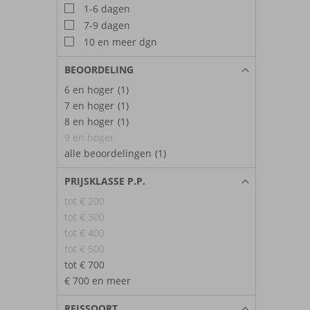
1-6 dagen
7-9 dagen
10 en meer dgn
BEOORDELING
6 en hoger
(1)
7 en hoger
(1)
8 en hoger
(1)
9 en hoger
alle beoordelingen
(1)
PRIJSKLASSE P.P.
tot € 200
tot € 300
tot € 400
tot € 500
tot € 700
€ 700 en meer
REISSOORT