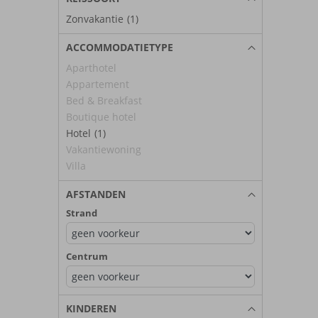
Zonvakantie
(1)
ACCOMMODATIETYPE
Aparthotel
Appartement
Bed & Breakfast
Boutique hotel
Hotel
(1)
Vakantiewoning
Villa
AFSTANDEN
Strand
Centrum
KINDEREN