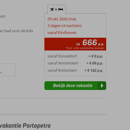
uren van een auto leuk voor wie graag het eiland
zoek de bijzondere botanische tuin Botanicactus. Iets
+
bij Soller, de diverse waterparken en natuurlijk de
ort
05 okt 2026 (ma)
leuke activiteiten van je smaak in.
5 dagen (4 nachten)
r bad voor de kids
vanaf Eindhoven
666
va
p.p.
*incl. alle verplichte kosten
vanaf Düsseldorf
+ € 0
p.p.
vanaf Amsterdam
+ € 69
p.p.
vanaf Rotterdam
+ € 142
p.p.
n
Bekijk deze vakantie
 vakantie Portopetro