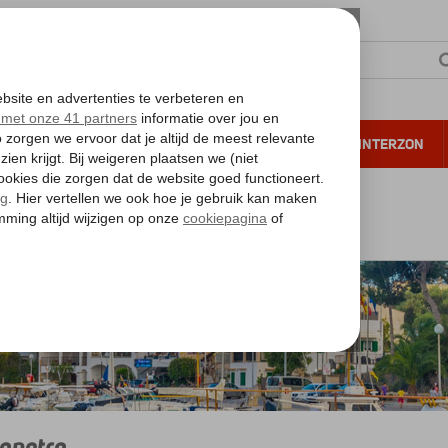
NTIE
VERRE REIZEN
ALL INCLUSIVE
WINTERZON
 annuleren*
alearen
Mallorca
Portopetro
opetro