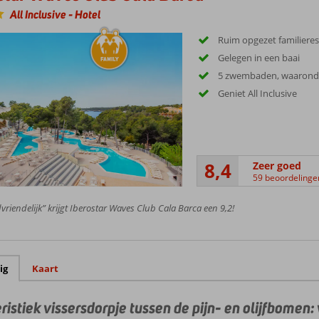
n, stranden en eetgelegenheden.
r in Portopetro zelf een avondmarkt gehouden. Vanuit de badplaats is het h
All Inclusive
-
Hotel
en. Ga bijvoorbeeld in de directe omgeving naar de grotten van Drach of be
eg, maar zeker de moeite waard, is het schiereiland Formentor, het treintje 
Ruim opgezet familieres
ofstad Palma de Mallorca. Je vakantie in Portopetro deel je gemakkelijk met 
Gelegen in een baai
5 zwembaden, waaronde
Geniet All Inclusive
8,4
Zeer goed
59 beoordelinge
vriendelijk” krijgt Iberostar Waves Club Cala Barca een 9,2!
ig
Kaart
ristiek vissersdorpje tussen de pijn- en olijfbomen: