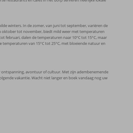
lde winters. In de zomer, van juni tot september, variëren de
van oktober tot november, biedt mild weer met temperaturen
tot februari, dalen de temperaturen naar 10°C tot 15°C, maar
nde temperaturen van 15°C tot 25°C, met bloeiende natuur en
aar ontspanning, avontuur of cultuur. Met zijn adembenemende
w volgende vakantie. Wacht niet langer en boek vandaag nog uw