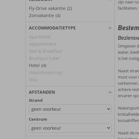
zijn naar r
faciliteiten
Fly-Drive vakantie
(2)
Zonvakantie
(4)
Bestem
ACCOMMODATIETYPE
Aparthotel
Bezienswa
Appartement
Omgeven doo
Bed & Breakfast
water, bied
Boutique hotel
is het rust
Hotel
(4)
Naast stran
Vakantiewoning
must voor n
Villa
verkennen.
actieve rei
AFSTANDEN
ervaren spo
Strand
Watersporte
kristalheld
Centrum
koraalriffe
Naast de na
Ses Salines