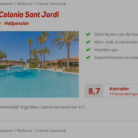
°C tot 15°C, maar blijven aangenaam voor buitenactiviteiten. De lente, van 
alearen
Mallorca
Colonia Sant Jordi
Sant Jordi biedt een onvergetelijke vakantie-ervaring, of u nu op zoek bent 
et bloeiende natuur en minder toeristische drukte.
Colonia Sant Jordi
emende stranden, diverse activiteiten en heerlijk klimaat is het de ideale
vandaag nog uw reis naar dit paradijselijke stukje Mallorca!
Halfpension
Dicht bij een van de mo
Mini-, midi- & tienerclub
Heerlijke spa
Superiorkamers en suit
8,7
Aanrader
14 beoordelinge
vriendelijk” krijgt Blau Colonia Sant Jordi een 9,1!
alearen
Mallorca
Colonia Sant Jordi