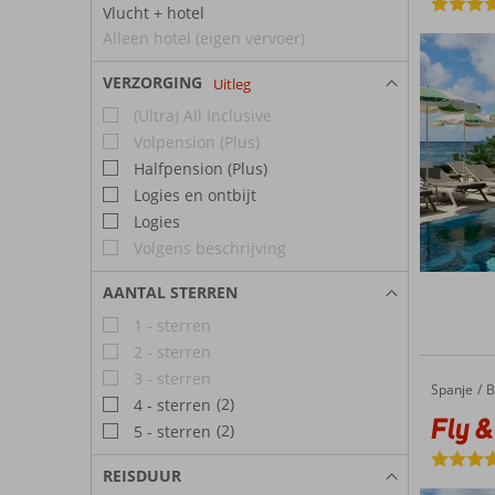
Vlucht + hotel
Alleen hotel (eigen vervoer)
VERZORGING
Uitleg
(Ultra) All Inclusive
Volpension (Plus)
Halfpension (Plus)
Logies en ontbijt
Logies
Volgens beschrijving
AANTAL STERREN
1 - sterren
2 - sterren
3 - sterren
Spanje
Fly & Go Iberostar Selection Es Trenc
Home
B
(2)
4 - sterren
Fly &
(2)
5 - sterren
REISDUUR