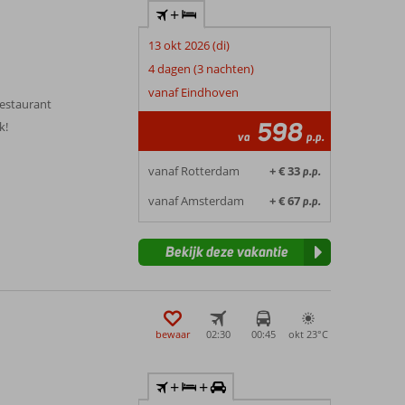
+
13 okt 2026 (di)
4 dagen (3 nachten)
vanaf Eindhoven
erestaurant
598
k!
va
p.p.
vanaf Rotterdam
+ € 33
p.p.
vanaf Amsterdam
+ € 67
p.p.
Bekijk deze vakantie
bewaar
02:30
00:45
okt 23°
C
+
+