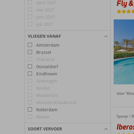
Fly &
april 2027
mei 2027
juni 2027
juli 2027
VLIEGEN VANAF
Amsterdam
Brussel
Charleroi
Düsseldorf
Eindhoven
Groningen
Keulen
Voor “Kind
Maastricht
Münster/Osnabrück
Rotterdam
Spanje
Iberostar Selection Es Trenc
Home
B
Weeze
Ibero
SOORT VERVOER