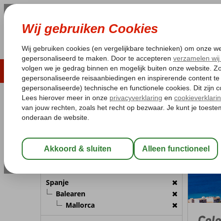
LAST MINUTE
ZOMER 2026
ZONVAKA
Pakketgarantie
Laagsteprijsgarantie*
Gratis
REISGEZELSCHAP
Spanje
Home
B
Kamer 1:
2 Personen
Wijzig Reisgezelschap
BESTEMMING
Spanje
Balearen
Mallorca
Colo