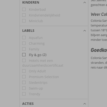
KINDEREN
gerechten e
Kinderbad
Weer Col
Kindvriendelijkheid
Colonia San
Miniclub
temperature
tussen 18°C
LABELS
blijven aan
Aquafun
minder toer
Charming
Goedkop
Family
(2)
Fly & go
Colonia San
Hotels met een
stranden, d
duurzaamheidscertificaat
reis naar di
Only Adult
Premium Selection
Stedentrips
Swim-up
Trendy
ACTIES