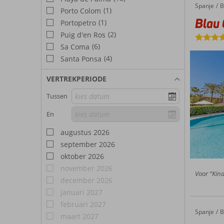
naar 10
Spanje
Blau Colonia Sant Jordi
Home
B
(1)
Porto Colom
Colonia 
25°C, m
Blau 
(1)
Portopetro
ademben
en boek 
(2)
Puig d'en Ros
(6)
Sa Coma
(4)
Santa Ponsa
VERTREKPERIODE
Tussen
En
augustus 2026
september 2026
oktober 2026
november 2026
Voor “Kind
december 2026
januari 2027
februari 2027
Spanje
Fly & Go Blau Colonia Sant Jordi
Home
B
maart 2027