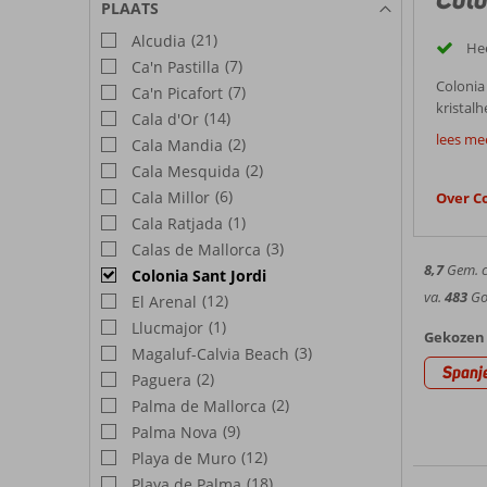
PLAATS
(21)
Alcudia
Hee
(7)
Ca'n Pastilla
Colonia 
(7)
Ca'n Picafort
kristal
(14)
Cala d'Or
op zoek 
lees mee
(2)
Cala Mandia
Best
charme e
(2)
Cala Mesquida
Bezien
(6)
Cala Millor
Over Co
(1)
Cala Ratjada
Omgeven
turquois
(3)
Calas de Mallorca
afgelege
Naast s
8,7
Gem. ci
Colonia Sant Jordi
en nabij
is een 
va.
483
Goe
(12)
El Arenal
histori
Waterspo
(1)
Llucmajor
te obser
kristal
Gekozen 
(3)
Magaluf-Calvia Beach
geschik
prachtig
Naast de
Spanj
nabijge
(2)
Paguera
Weer C
serveren
(2)
Palma de Mallorca
(9)
Palma Nova
Colonia
variëre
(12)
Playa de Muro
Goedk
met tem
(18)
Playa de Palma