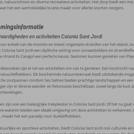
ust, natuurschoon en diverse recreatieve activiteiten. Het dorp biedt een m
, wat het een aantrekkelijke locatie maakt voor allerlei soorten reizigers.
mingsinformatie
ardigheden en activiteiten Colonia Sant Jordi
r enkele van de mooiste en meest ongerepte stranden van het eiland, zoal
t Colonia Sant Jordi een idyllische setting voor zonaanbidders en strandlief
ige strand Es Caragol een perfecte keuze. Gezinnen kunnen genieten van Playa 
dbezoeken zijn er tal van activiteiten om van te genieten. Een boottocht na
atuurliefhebbers. Dit beschermde natuurreservaat biedt uitstekende mogel
 De zoutpannen rondom Ses Salines bieden prachtige landschappen en een k
ziger zijn er diverse wandel- en fietsroutes beschikbaar, zowel langs de kust 
rtievelingen.
n zijn ook een belangrijke trekpleister in Colonia Sant Jordi. Of het nu gaa
ere wateren bieden een ideale omgeving om deze activiteiten te verkennen. D
n, maakt het een paradijs voor duikliefhebbers.
tuurlijke en sportieve activiteiten, biedt Colonia Sant Jordi ook culturele en
 is een bezoek waard voor lokale producten, handwerk en souvenirs. De diver