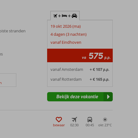
+
+
19 okt 2026 (ma)
oiste stranden
4 dagen (3 nachten)
vanaf Eindhoven
575
es
va
p.p.
vanaf Amsterdam
+ € 107
p.p.
vanaf Rotterdam
+ € 165
p.p.
n
Bekijk deze vakantie
bewaar
02:30
00:45
okt 23°
C