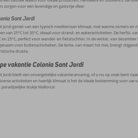
n zorgen voor een levendige en gastvrije sfeer.
onia Sant Jordi
t Jordi geniet van een typisch mediterraan klimaat, met warme zomers en mi
n van 25°C tot 35°C, ideaal voor strand- en wateractiviteiten. De herfst, 
 en 25°C, perfect voor wandel- en fietstochten. In de winter, van december 
genaam voor buitenactiviteiten. De lente, van maart tot mei, brengt stijge
istische drukte.
e vakantie Colonia Sant Jordi
t Jordi biedt een onvergetelijke vakantie-ervaring, of u nu op zoek bent n
iverse activiteiten en heerlijk klimaat is het de ideale bestemming voor u
t paradijselijke stukje Mallorca!