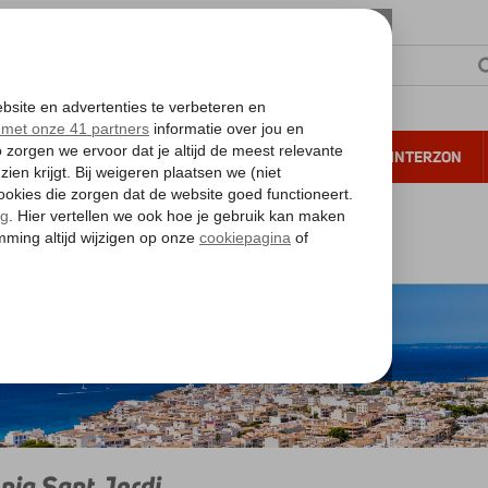
NTIE
VERRE REIZEN
ALL INCLUSIVE
WINTERZON
 annuleren*
alearen
Mallorca
Colonia Sant Jordi
nia Sant Jordi