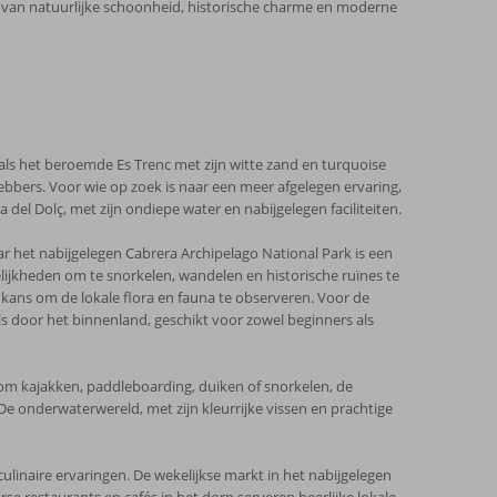
ix van natuurlijke schoonheid, historische charme en moderne
s het beroemde Es Trenc met zijn witte zand en turquoise
hebbers. Voor wie op zoek is naar een meer afgelegen ervaring,
del Dolç, met zijn ondiepe water en nabijgelegen faciliteiten.
ar het nabijgelegen Cabrera Archipelago National Park is een
ijkheden om te snorkelen, wandelen en historische ruïnes te
ans om de lokale flora en fauna te observeren. Voor de
als door het binnenland, geschikt voor zowel beginners als
t om kajakken, paddleboarding, duiken of snorkelen, de
e onderwaterwereld, met zijn kleurrijke vissen en prachtige
 culinaire ervaringen. De wekelijkse markt in het nabijgelegen
se restaurants en cafés in het dorp serveren heerlijke lokale