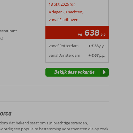
13 okt 2026 (di)
4 dagen (3 nachten)
vanaf Eindhoven
638
erestaurant
va
p.p.
k!
vanaf Rotterdam
+ € 33
p.p.
vanaf Amsterdam
+ € 67
p.p.
Bekijk deze vakantie
lorca
tdorp dat bekend staat om zijn prachtige stranden,
nwoordig een populaire bestemming voor toeristen die op zoek