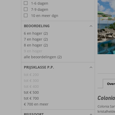
1-6 dagen
7-9 dagen
10 en meer dgn
BEOORDELING
6 en hoger
(2)
7 en hoger
(2)
8 en hoger
(2)
9 en hoger
alle beoordelingen
(2)
PRIJSKLASSE P.P.
tot € 200
tot € 300
Over
tot € 400
tot € 500
Colonia
tot € 700
€ 700 en meer
Colonia San
kristalheld
REISSOORT