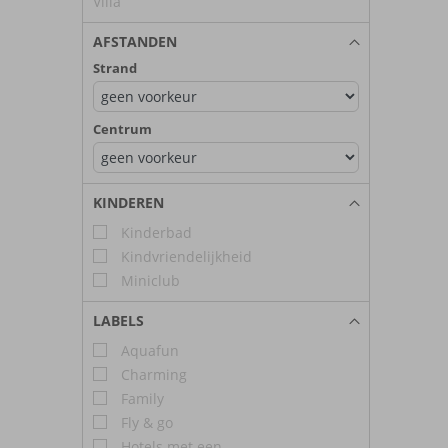
Villa
AFSTANDEN
Strand
Centrum
KINDEREN
Kinderbad
Kindvriendelijkheid
Miniclub
LABELS
Aquafun
Charming
Family
Fly & go
Hotels met een