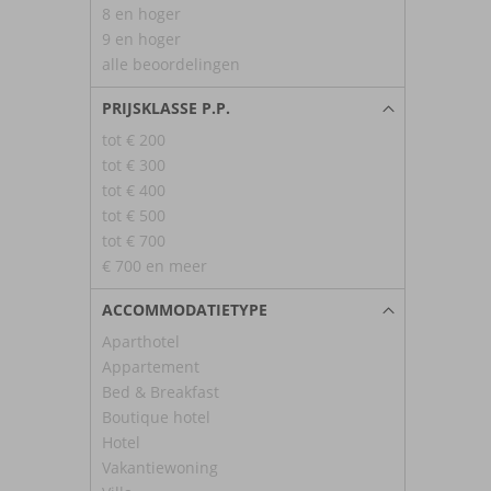
8 en hoger
9 en hoger
alle beoordelingen
PRIJSKLASSE P.P.
tot € 200
tot € 300
tot € 400
tot € 500
tot € 700
€ 700 en meer
ACCOMMODATIETYPE
Aparthotel
Appartement
Bed & Breakfast
Boutique hotel
Hotel
Vakantiewoning