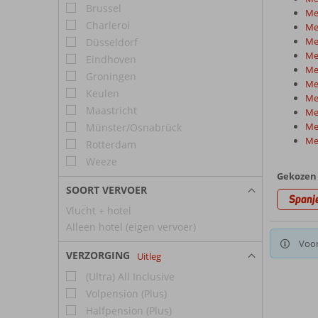
Brussel
Mei
Charleroi
Mei
Me
Düsseldorf
Me
Eindhoven
Me
Groningen
Me
Keulen
Me
Maastricht
Mei
Me
Münster/Osnabrück
Mei
Rotterdam
Weeze
Gekozen 
SOORT VERVOER
Spanj
Vlucht + hotel
Alleen hotel (eigen vervoer)
Voor
VERZORGING
Uitleg
(Ultra) All Inclusive
Volpension (Plus)
Halfpension (Plus)