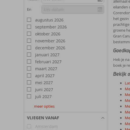
allemaal e
eilanden 
En
Corendon v
het gezin
augustus 2026
prachtige
september 2026
groene he
oktober 2026
Gran Can
november 2026
bestemmin
december 2026
Goedkop
januari 2027
Heb je na
februari 2027
boek je r
maart 2027
Bekijk 
april 2027
mei 2027
La
Me
juni 2027
Me
juli 2027
Me
meer opties
Me
augustus
september
oktober
Me
2027
2027
2027
VLIEGEN VANAF
Me
Me
Amsterdam
Me