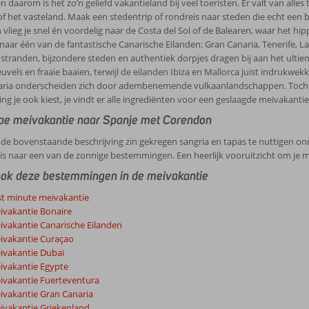
n daarom is het zo’n geliefd vakantieland bij veel toeristen. Er valt van all
of het vasteland. Maak een stedentrip of rondreis naar steden die echt een 
lieg je snel én voordelig naar de Costa del Sol of de Balearen, waar het hip
 naar één van de fantastische Canarische Eilanden: Gran Canaria, Tenerife, 
 stranden, bijzondere steden en authentiek dorpjes dragen bij aan het ulti
uvels en fraaie baaien, terwijl de eilanden Ibiza en Mallorca juist indrukwe
aria onderscheiden zich door adembenemende vulkaanlandschappen. Toch 
g je ook kiest, je vindt er alle ingrediënten voor een geslaagde meivakantie
e meivakantie naar Spanje met Corendon
 de bovenstaande beschrijving zin gekregen sangria en tapas te nuttigen on
eis naar een van de zonnige bestemmingen. Een heerlijk vooruitzicht om je 
ook deze bestemmingen in de meivakantie
st minute meivakantie
ivakantie Bonaire
ivakantie Canarische Eilanden
ivakantie Curaçao
ivakantie Dubai
ivakantie Egypte
ivakantie Fuerteventura
ivakantie Gran Canaria
ivakantie Griekenland