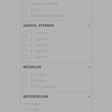
Logies en ontbijt
Logies
Volgens beschrijving
AANTAL STERREN
1 - sterren
2 - sterren
3 - sterren
4 - sterren
5 - sterren
REISDUUR
1-6 dagen
7-9 dagen
10 en meer dgn
BEOORDELING
6 en hoger
7 en hoger