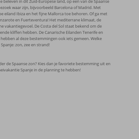
es te beleven in dit Zuid-Europese land, op een van de Spaanse
bezoek waar zijn, bijvoorbeeld Barcelona of Madrid. Met
pe eiland Ibiza en het fijne Mallorca toe behoren. Of ga met
Lanzarote en Fuerteventura! Het mediterrane klimaat, de
eme vakantiegevoel. De Costa del Sol staat bekend om de
kkende kliffen hebben. De Canarische Eilanden Tenerife en
hebben al deze bestemmingen ook iets gemeen. Welke
 Spanje: zon, zee en strand!
der de Spaanse zon? Kies dan je favoriete bestemming uit en
meivakantie Spanje in de planning te hebben!