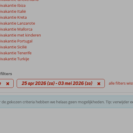
vakantie Ibiza
vakantie Italië
ivakantie Kreta
ivakantie Lanzarote
ivakantie Mallorca
ivakantie met kinderen
ivakantie Portugal
vakantie Sicilië
ivakantie Tenerife
vakantie Turkije
filters
e
25 apr 2026 (za) - 03 mei 2026 (zo)
alle filters wi
 de gekozen criteria hebben we helaas geen mogelijkheden. Tip: verwijder e