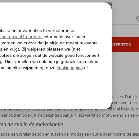
NTIE
VERRE REIZEN
ALL INCLUSIVE
WINTERZON
 annuleren*
ivakantie Spanje
kantie Spanje
chten op mooi weer, de regen komt met bakken uit de hemel vallen. Dat zi
gens ver van het gure Nederland. Heb je nog geen plannen om er even tussen
eriode. Ga bijvoorbeeld naar Spanje. De temperaturen zijn daar al heerlijk,
 aanbod en boek je meivakantie Spanje. Niets werkt zo motiverend als een va
van de zon in de meivakantie
 tapas, een stralende zon en tussen de middag een dutje doen tijdens de sië