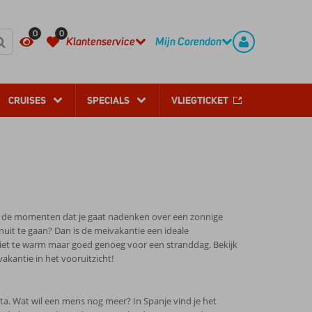
REGISTREER
CONTACT
0
0
Klantenservice
Mijn Corendon
CRUISES
SPECIALS
VLIEGTICKET
jn de momenten dat je gaat nadenken over een zonnige
uit te gaan? Dan is de meivakantie een ideale
 niet te warm maar goed genoeg voor een stranddag. Bekijk
kantie in het vooruitzicht!
sta. Wat wil een mens nog meer? In Spanje vind je het