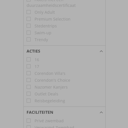
duurzaamheidscertificaat
Only Adult
Premium Selection
Stedentrips
Swim-up
Trendy
ACTIES
16
17
Corendon Villa's
Corendon's Choice
Nazomer Kanjers
Outlet Deals
Reisbegeleiding
FACILITEITEN
Privé zwembad
Verwarmd Zwembad