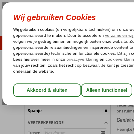
LAST MINUTE
ZOMER 2026
ZONVAKA
Pakketgarantie
Laagsteprijsgarantie*
Gratis
REISGEZELSCHAP
Home
Me
Kamer 1:
2 Personen
Meiva
Wijzig Reisgezelschap
Het is wa
plaats er
BESTEMMING
vakantiep
Spanje
ons ruime
Geniet 
VERTREKPERIODE
Heerlijke
Tussen