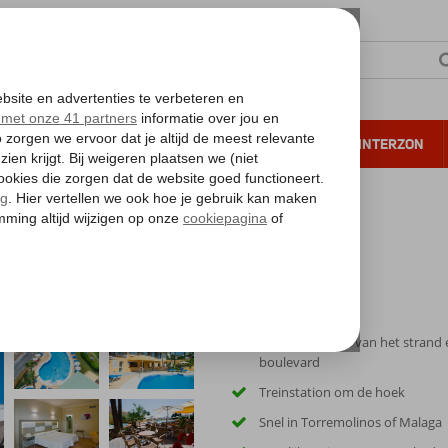
NTIE
VERRE REIZEN
ALL INCLUSIVE
WINTERZON
 annuleren*
Op loopafstand van het strand 
boulevard
Treinstation om de hoek
Snel in Torremolinos of Malaga