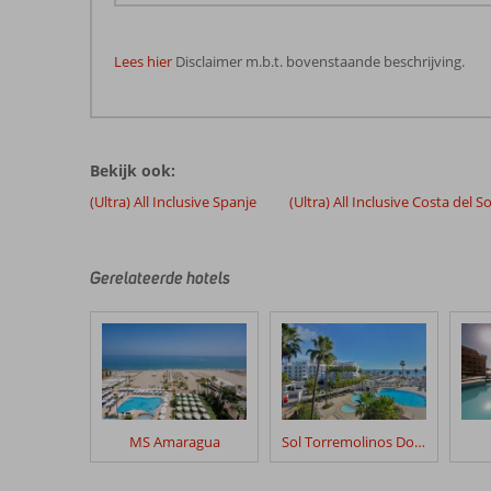
Lees hier
Disclaimer m.b.t. bovenstaande beschrijving.
De
beoordelingen
zijn
Bekijk ook:
door
onze
(Ultra) All Inclusive Spanje
(Ultra) All Inclusive Costa del So
klanten
geschreven
na
Gerelateerde hotels
hun
verblijf
in
Torreblanca
Hotel
Beoordelingen
MS Amaragua
Sol Torremolinos Don Pablo
die
ouder
zijn