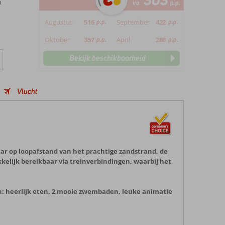
303
n
va
p.p.
Augustus
516
p.p.
September
422
p.p.
Oktober
357
p.p.
April
288
p.p.
Bekijk beschikbaarheid
Vlucht
maar op loopafstand van het prachtige zandstrand, de
kelijk bereikbaar via treinverbindingen, waarbij het
en: heerlijk eten, 2 mooie zwembaden, leuke animatie