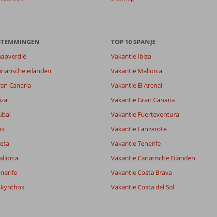
8,0
8,9
ESTEMMINGEN
TOP 10 SPANJE
lijk
8,0
it
6,7
aapverdië
Vakantie Ibiza
narische eilanden
Vakantie Mallorca
Filter reisgezelschap
Sorteren op
ran Canaria
Vakantie El Arenal
Alle
datum (nieuw > oud)
iza
Vakantie Gran Canaria
ubai
Vakantie Fuerteventura
os
Vakantie Lanzarote
eta
Vakantie Tenerife
allorca
Vakantie Canarische Eilanden
nerife
Vakantie Costa Brava
akynthos
Vakantie Costa del Sol