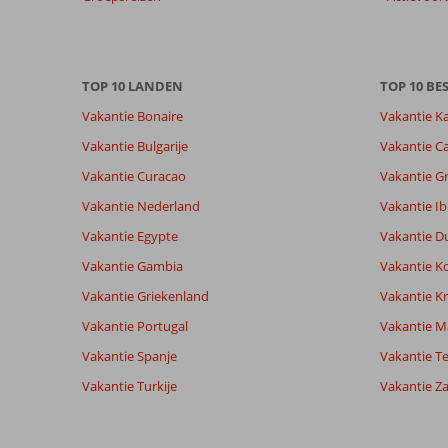
Totale score
Scoreverdeling
8,6
Algemene indruk
8,6
Eten
Gebaseerd op:
Ligging
8,4
Kamers
969
Aanrader
TOP 10 LANDEN
TOP 10 B
Service
8,8
Kindvriende
beoordelingen
Prijs/kwaliteit
8,6
Wifi kwalite
Vakantie Bonaire
Vakantie K
Vakantie Bulgarije
Vakantie Ca
Ervaringen
Taal
Vakantie Curacao
Vakantie G
van onze
Nederlands (NL) (863)
Vakantie Nederland
Vakantie Ib
klanten
Vakantie Egypte
Vakantie D
Vakantie Gambia
Vakantie K
7,0
Vakantie Griekenland
Vakantie Kr
Over
Algemene indruk
7
Fuengirola:
Ligging
9
Vakantie Portugal
Vakantie M
Anoniem
Service
6
Heerlijke
Vakantie Spanje
Nederland
Vakantie Te
Prijs/kwaliteit
7
bestemming,
Gezin met jong(e) kind(eren)
Eten
6
mooie
Vakantie Turkije
Vakantie Z
,
boulevard,
Kamers
9
17 juli 2026
vlakbij
Kindvriendelijk
4
treinstation.
Wifi kwaliteit
6