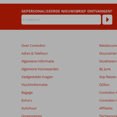
dan
48
GEPERSONALISEERDE NIEUWSBRIEF ONTVANGEN?
maanden
worden
niet
meer
weergegeven
om
Over Corendon
Reisdocum
de
relevantie
Adres & Telefoon
Duurzamer 
van
Algemene Informatie
Stoelreserv
de
getoonde
Algemene Voorwaarden
By June
beoordelingen
Veelgestelde Vragen
Stip Reizen
te
garanderen.
Vluchtinformatie
GOfun
Meer
Bagage
Corendon H
info
over
Extra's
Corendon I
onze
Autohuur
Affiliates
beoordelingen.
Groepsreizen
*Actievoor