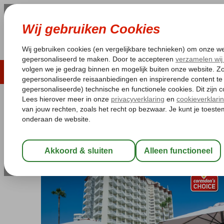
LAST MINUTE
ZOMER 2026
ZONVAKA
Pakketgarantie
Laagsteprijsgarantie*
Gratis
Spanje
Home
Costa del Sol
Fuengirola
Torreblanca Hotel
Torreblanca Hotel
All Inclusive
-
Hotel