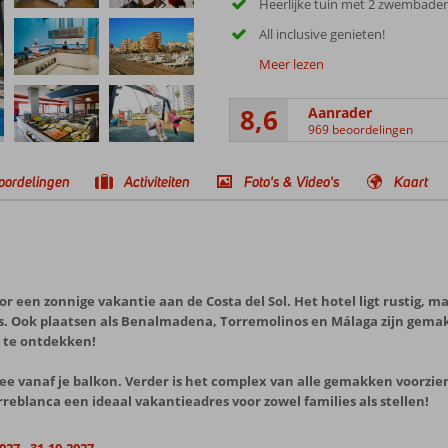
Heerlijke tuin met 2 zwembade
All inclusive genieten!
Meer lezen
8,6
Aanrader
969 beoordelingen
oordelingen
Activiteiten
Foto's & Video's
Kaart
or een zonnige vakantie aan de Costa del Sol. Het hotel ligt rustig, 
ls. Ook plaatsen als Benalmadena, Torremolinos en Málaga zijn gemak
t te ontdekken!
 zee vanaf je balkon. Verder is het complex van alle gemakken voorzi
rreblanca een ideaal vakantieadres voor zowel families als stellen!