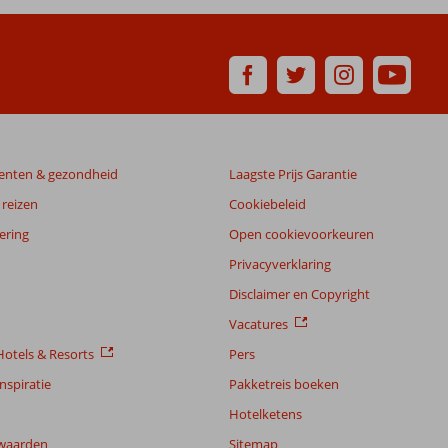
enten & gezondheid
Laagste Prijs Garantie
reizen
Cookiebeleid
ering
Open cookievoorkeuren
Privacyverklaring
Disclaimer en Copyright
Vacatures
otels & Resorts
Pers
nspiratie
Pakketreis boeken
Hotelketens
waarden
Sitemap