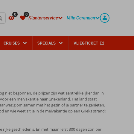
REGISTREER
CONTACT
0
0
Klantenservice
Mijn Corendon
CRUISES
SPECIALS
VLIEGTICKET
g niet begonnen, de prijzen zijn wat aantrekkelijker dan in
voor een meivakantie naar Griekenland. Het land staat
n aanwezig om samen met het gezin of je partner te genieten.
 en wie weet zit je in de meivakantie op een Grieks strand!
 rijke geschiedenis. En met maar liefst 300 dagen zon per