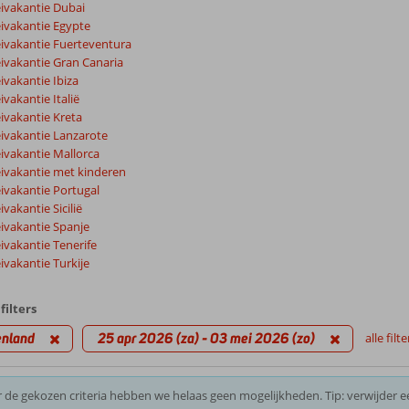
ivakantie Dubai
ivakantie Egypte
ivakantie Fuerteventura
ivakantie Gran Canaria
vakantie Ibiza
vakantie Italië
ivakantie Kreta
ivakantie Lanzarote
ivakantie Mallorca
ivakantie met kinderen
ivakantie Portugal
vakantie Sicilië
ivakantie Spanje
ivakantie Tenerife
vakantie Turkije
filters
enland
25 apr 2026 (za) - 03 mei 2026 (zo)
alle filt
 de gekozen criteria hebben we helaas geen mogelijkheden. Tip: verwijder e