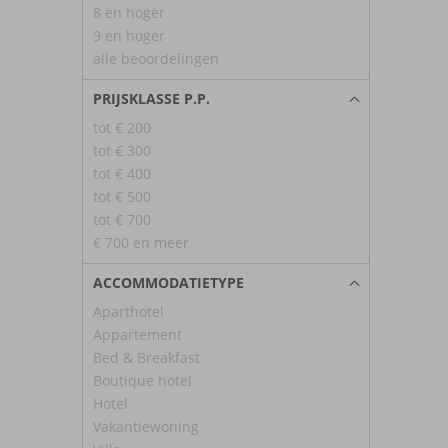
8 en hoger
9 en hoger
alle beoordelingen
PRIJSKLASSE P.P.
tot € 200
tot € 300
tot € 400
tot € 500
tot € 700
€ 700 en meer
ACCOMMODATIETYPE
Aparthotel
Appartement
Bed & Breakfast
Boutique hotel
Hotel
Vakantiewoning