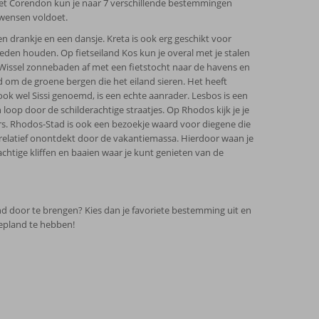
 Met Corendon kun je naar 7 verschillende bestemmingen
e wensen voldoet.
 drankje en een dansje. Kreta is ook erg geschikt voor
eden houden. Op fietseiland Kos kun je overal met je stalen
. Wissel zonnebaden af met een fietstocht naar de havens en
 om de groene bergen die het eiland sieren. Het heeft
ok wel Sissi genoemd, is een echte aanrader. Lesbos is een
oop door de schilderachtige straatjes. Op Rhodos kijk je je
ers. Rhodos-Stad is ook een bezoekje waard voor diegene die
 relatief onontdekt door de vakantiemassa. Hierdoor waan je
chtige kliffen en baaien waar je kunt genieten van de
d door te brengen? Kies dan je favoriete bestemming uit en
gepland te hebben!