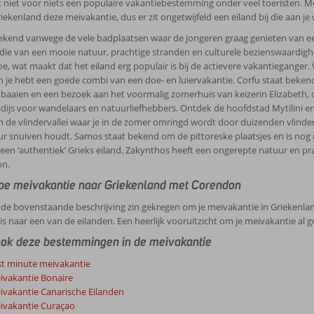
het niet voor niets een populaire vakantiebestemming onder veel toeristen.
iekenland deze meivakantie, dus er zit ongetwijfeld een eiland bij die aan j
bekend vanwege de vele badplaatsen waar de jongeren graag genieten van een
 die van een mooie natuur, prachtige stranden en culturele bezienswaardigh
oe, wat maakt dat het eiland erg populair is bij de actievere vakantieganger
n je hebt een goede combi van een doe- en luiervakantie. Corfu staat bekend
 baaien en een bezoek aan het voormalig zomerhuis van keizerin Elizabeth, o
dijs voor wandelaars en natuurliefhebbers. Ontdek de hoofdstad Mytilini en l
in de vlindervallei waar je in de zomer omringd wordt door duizenden vlind
ur snuiven houdt. Samos staat bekend om de pittoreske plaatsjes en is nog
 een ‘authentiek’ Grieks eiland. Zakynthos heeft een ongerepte natuur en pra
on.
e meivakantie naar Griekenland met Corendon
 de bovenstaande beschrijving zin gekregen om je meivakantie in Griekenlan
eis naar een van de eilanden. Een heerlijk vooruitzicht om je meivakantie al 
ook deze bestemmingen in de meivakantie
st minute meivakantie
ivakantie Bonaire
ivakantie Canarische Eilanden
ivakantie Curaçao