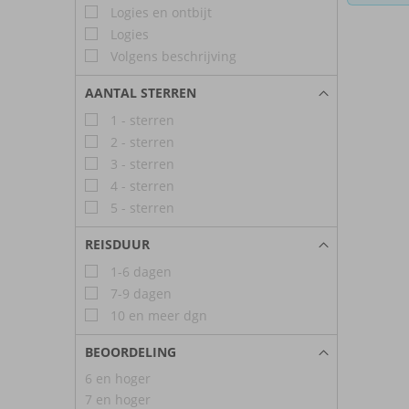
Logies en ontbijt
Logies
Volgens beschrijving
AANTAL STERREN
1 - sterren
2 - sterren
3 - sterren
4 - sterren
5 - sterren
REISDUUR
1-6 dagen
7-9 dagen
10 en meer dgn
BEOORDELING
6 en hoger
7 en hoger