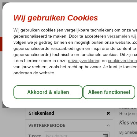
LAST MINUTE
ZOMER 2026
ZONVAKA
Pakketgarantie
Laagsteprijsgarantie*
Gratis
REISGEZELSCHAP
Home
Me
Kamer 1:
2 Personen
Meiva
Wijzig Reisgezelschap
Een ideal
de zomerm
BESTEMMING
bekend om
Griekenland
Heb je no
Kies vo
VERTREKPERIODE
Bij Griek
Tussen