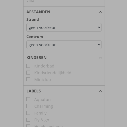
Villa
AFSTANDEN
Strand
Centrum
KINDEREN
Kinderbad
Kindvriendelijkheid
Miniclub
LABELS
Aquafun
Charming
Family
Fly & go
Hotels met een