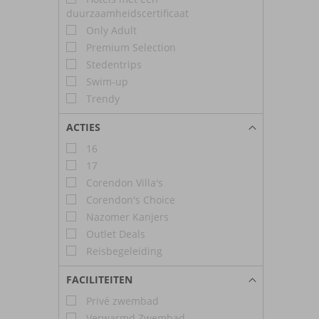
duurzaamheidscertificaat
Only Adult
Premium Selection
Stedentrips
Swim-up
Trendy
ACTIES
16
17
Corendon Villa's
Corendon's Choice
Nazomer Kanjers
Outlet Deals
Reisbegeleiding
FACILITEITEN
Privé zwembad
Verwarmd Zwembad