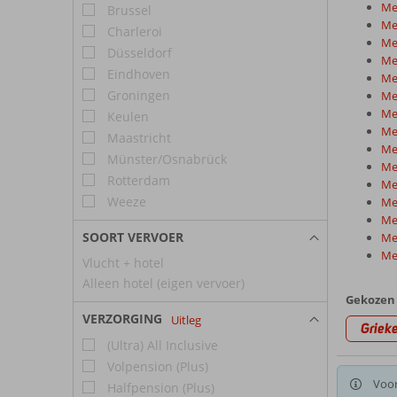
Me
Brussel
Me
Charleroi
Me
Düsseldorf
Me
Eindhoven
Mei
Groningen
Mei
Me
Keulen
Me
Maastricht
Me
Münster/Osnabrück
Me
Rotterdam
Me
Weeze
Mei
Me
SOORT VERVOER
Me
Mei
Vlucht + hotel
Alleen hotel (eigen vervoer)
Gekozen 
VERZORGING
Uitleg
Griek
(Ultra) All Inclusive
Volpension (Plus)
Voor
Halfpension (Plus)