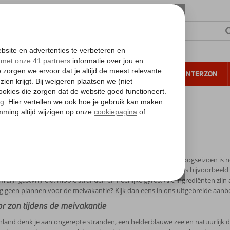
NTIE
VERRE REIZEN
ALL INCLUSIVE
WINTERZON
 annuleren*
ivakantie Griekenland
kantie Griekenland
e periode om op vakantie te gaan, is in de meivakantie. Het hoogseizoen is no
aanden en het is toch al lekker weer op de bestemming. Kies bijvoorbeeld 
 zijn gastvrijheid, mooie stranden en heerlijke gyros. Alle ingrediënten zij
g geen plannen voor de meivakantie? Kijk dan eens in ons uitgebreide aanbod
or zon tijdens de meivakantie
enland denk je aan ongerepte stranden, een helderblauwe zee en natuurlijk de