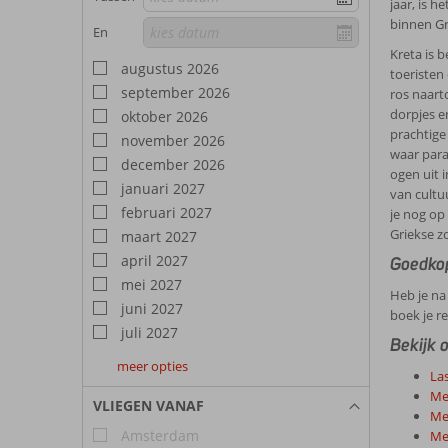
jaar, is 
binnen Gr
En
Kreta is 
augustus 2026
toeristen
september 2026
ros naart
dorpjes e
oktober 2026
prachtige
november 2026
waar para
december 2026
ogen uit 
januari 2027
van cultu
februari 2027
je nog op
Griekse z
maart 2027
april 2027
Goedkop
mei 2027
Heb je na
juni 2027
boek je r
juli 2027
Bekijk 
meer opties
augustus
september
oktober
La
2027
2027
2027
Me
VLIEGEN VANAF
Me
Amsterdam
Me