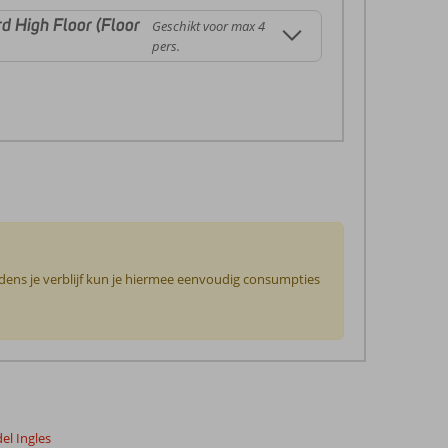
 High Floor (Floor
Geschikt voor max 4
pers.
jdens je verblijf kun je hiermee eenvoudig consumpties
del Ingles