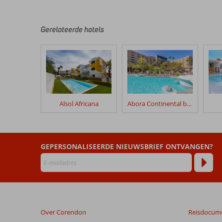
klanten
geschreven
na
Gerelateerde hotels
hun
verblijf
in
Bull
Eugenia
Victoria
&
Spa
Alsol Africana
Abora Continental by Lopesan Hotels
Beoordelingen
die
ouder
GEPERSONALISEERDE NIEUWSBRIEF ONTVANGEN?
zijn
dan
48
maanden
worden
niet
Over Corendon
Reisdocum
meer