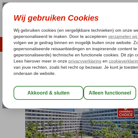
LAST MINUTE
ZOMER 2026
ZONVAKA
Pakketgarantie
Laagsteprijsgarantie*
Gratis
Spanje
Home
Canarische Eilanden
Gran Canaria
Playa del Ingles
Bull Eugenia Victoria & Spa
Halfpension
-
Hotel