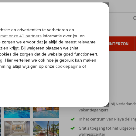
NTIE
VERRE REIZEN
ALL INCLUSIVE
WINTERZON
 annuleren*
Bull Eugenia Victoria & Spa
Absolute favoriet bij Nederland
vakantiegangers!
In het centrum van Playa del In
Gratis toegang tot het uitgebre
wellnesscenter