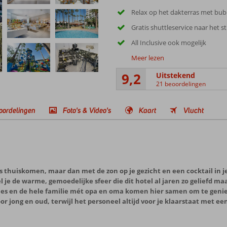
Relax op het dakterras met bu
Gratis shuttleservice naar het s
All Inclusive ook mogelijk
Meer lezen
9,2
Uitstekend
21 beoordelingen
oordelingen
Foto's & Video's
Kaart
Vlucht
 als thuiskomen, maar dan met de zon op je gezicht en een cocktail in 
je de warme, gemoedelijke sfeer die dit hotel al jaren zo geliefd maa
letjes en de hele familie mét opa en oma komen hier samen om te geni
r jong en oud, terwijl het personeel altijd voor je klaarstaat met e