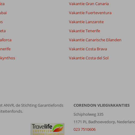
iza
Vakantie Gran Canaria
Filter reisgezelschap
Sorteren op
ubai
Vakantie Fuerteventura
Alle
datum (nieuw > oud)
os
Vakantie Lanzarote
eta
Vakantie Tenerife
allorca
Vakantie Canarische Eilanden
nerife
Vakantie Costa Brava
akynthos
Vakantie Costa del Sol
et ANVR, de Stichting Garantiefonds
CORENDON VLIEGVAKANTIES
iteitenfonds.
Schipholweg 335
1171 PL Badhoevedorp, Nederlan
023 7510606