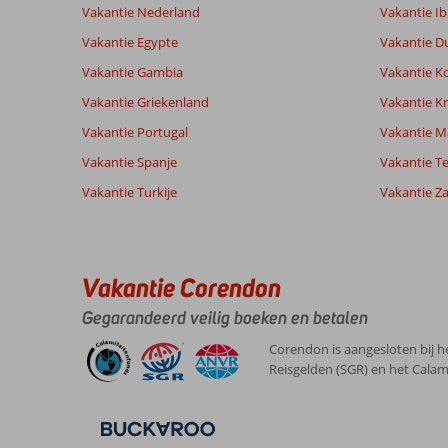
Vakantie Nederland
Vakantie Ib
Ervaringen
Taal
Vakantie Egypte
Vakantie D
van onze
Nederlands (NL) (19)
Vakantie Gambia
Vakantie K
klanten
Vakantie Griekenland
Vakantie Kr
Vakantie Portugal
Vakantie M
7,0
Vakantie Spanje
Vakantie Te
Over
Algemene indruk
7
Playa
Ligging
10
Vakantie Turkije
Vakantie Z
Jeroen
del
Service
10
Nederland
Ingles:
Prijs/kwaliteit
7
Gezin met oud(ere) kind(eren)
Eten
6
Eten
,
was
Kamers
10
Vakantie Corendon
22 juli 2026
vaak
Kindvriendelijk
6
het
Wifi kwaliteit
10
Gegarandeerd veilig boeken en betalen
zelfde
mag
Corendon is aangesloten bij h
echt
Reisgelden (SGR) en het Calam
wel
wat
meer
afwisseling