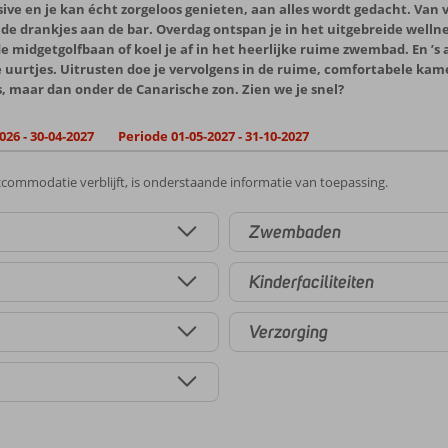
usive en je kan écht zorgeloos genieten, aan alles wordt gedacht. Van v
ende drankjes aan de bar. Overdag ontspan je in het uitgebreide well
 midgetgolfbaan of koel je af in het heerlijke ruime zwembad. En ’s a
 uurtjes. Uitrusten doe je vervolgens in de ruime, comfortabele kamer
 maar dan onder de Canarische zon. Zien we je snel?
026 - 30-04-2027
Periode 01-05-2027 - 31-10-2027
commodatie verblijft, is onderstaande informatie van toepassing.
Zwembaden
Kinderfaciliteiten
Verzorging