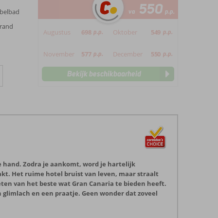
550
bbelbad
va
p.p.
trand
Augustus
698
p.p.
Oktober
549
p.p.
November
577
p.p.
December
550
p.p.
Bekijk beschikbaarheid
je hand. Zodra je aankomt, word je hartelijk
kt. Het ruime hotel bruist van leven, maar straalt
eten van het beste wat Gran Canaria te bieden heeft.
en glimlach en een praatje. Geen wonder dat zoveel