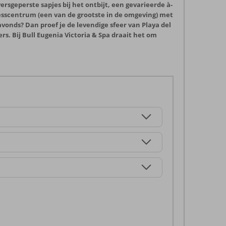
ersgeperste sapjes bij het ontbijt, een gevarieerde à-
nesscentrum (een van de grootste in de omgeving) met
vonds? Dan proef je de levendige sfeer van Playa del
s. Bij Bull Eugenia Victoria & Spa draait het om