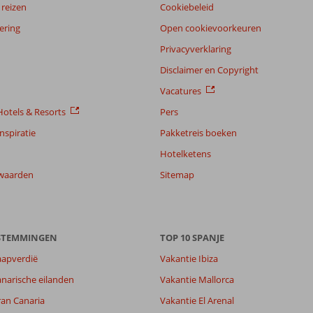
reizen
Cookiebeleid
ering
Open cookievoorkeuren
Privacyverklaring
Disclaimer en Copyright
Vacatures
otels & Resorts
Pers
nspiratie
Pakketreis boeken
Hotelketens
waarden
Sitemap
ESTEMMINGEN
TOP 10 SPANJE
8,1
aapverdië
Vakantie Ibiza
9,2
narische eilanden
Vakantie Mallorca
lijk
8,6
it
8,4
ran Canaria
Vakantie El Arenal