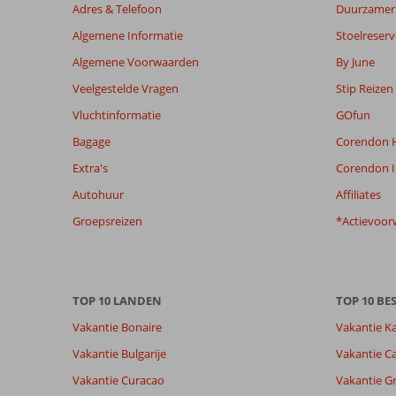
weergegeven
Adres & Telefoon
Duurzamer 
om
Algemene Informatie
Stoelreserv
de
relevantie
Algemene Voorwaarden
By June
van
Veelgestelde Vragen
Stip Reizen
de
getoonde
Vluchtinformatie
GOfun
beoordelingen
Bagage
Corendon H
te
garanderen.
Extra's
Corendon I
Meer
Autohuur
Affiliates
info
over
Groepsreizen
*Actievoor
onze
beoordelingen.
Totale score
Scoreverdeling
9,2
TOP 10 LANDEN
TOP 10 B
Algemene indruk
9,2
Eten
Vakantie Bonaire
Vakantie K
Gebaseerd op:
Ligging
8,9
Kamers
21
Uitstekend
Vakantie Bulgarije
Vakantie Ca
Service
9,0
Kindvriende
beoordelingen
Prijs/kwaliteit
8,8
Wifi kwalite
Vakantie Curacao
Vakantie G