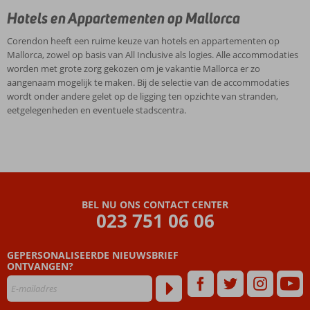
Hotels en Appartementen op Mallorca
Corendon heeft een ruime keuze van hotels en appartementen op
Mallorca, zowel op basis van All Inclusive als logies. Alle accommodaties
worden met grote zorg gekozen om je vakantie Mallorca er zo
aangenaam mogelijk te maken. Bij de selectie van de accommodaties
wordt onder andere gelet op de ligging ten opzichte van stranden,
eetgelegenheden en eventuele stadscentra.
BEL NU ONS CONTACT CENTER
023 751 06 06
GEPERSONALISEERDE NIEUWSBRIEF
ONTVANGEN?