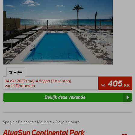
+
04 okt 2027 (ma)
4 dagen (3 nachten)
405
va
p.p.
vanaf Eindhoven
Bekijk deze vakantie
Spanje
AluaSun Continental Park
Home
Balearen
Mallorca
Playa de Muro
AluaSun Continental Park