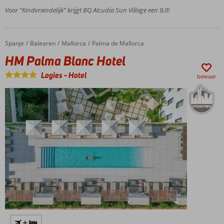
Dat is fijn: ook 2-
Voor “Kindvriendelijk” krijgt BQ Alcudia Sun Village een 9,0!
kamerappartementen
Sport,
spel
Spanje
HM Palma Blanc Hotel
Home
Balearen
Mallorca
Palma de Mallorca
en
HM Palma Blanc Hotel
ook
nog
Logies
-
Hotel
bewaar
shows
in de
avond
+