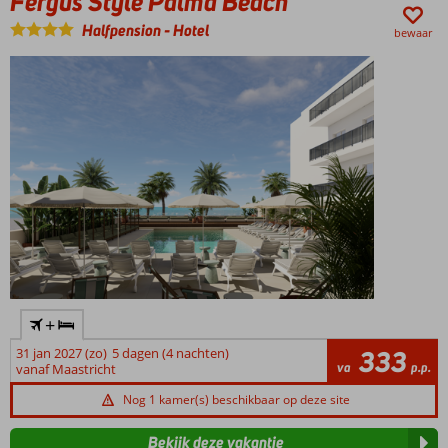
Fergus Style Palma Beach
van stranden, eetgelegenheden en eventuele stadscentra.
Halfpension
-
Hotel
bewaar
+
31 jan 2027 (zo)
5 dagen (4 nachten)
333
va
p.p.
vanaf Maastricht
Nog 1 kamer(s) beschikbaar op deze site
Bekijk deze vakantie