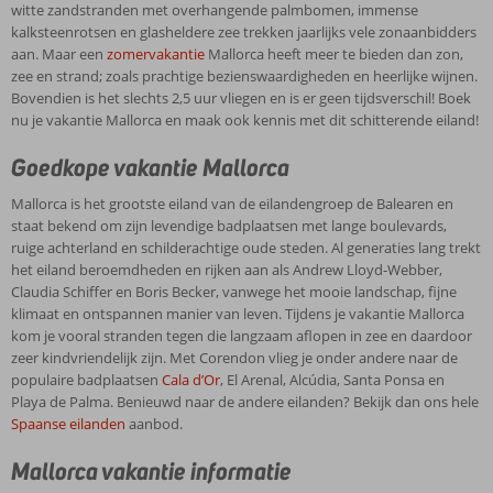
witte zandstranden met overhangende palmbomen, immense
kalksteenrotsen en glasheldere zee trekken jaarlijks vele zonaanbidders
aan. Maar een
zomervakantie
Mallorca heeft meer te bieden dan zon,
zee en strand; zoals prachtige bezienswaardigheden en heerlijke wijnen.
Bovendien is het slechts 2,5 uur vliegen en is er geen tijdsverschil! Boek
nu je vakantie Mallorca en maak ook kennis met dit schitterende eiland!
Goedkope vakantie Mallorca
Mallorca is het grootste eiland van de eilandengroep de Balearen en
staat bekend om zijn levendige badplaatsen met lange boulevards,
ruige achterland en schilderachtige oude steden. Al generaties lang trekt
het eiland beroemdheden en rijken aan als Andrew Lloyd-Webber,
Claudia Schiffer en Boris Becker, vanwege het mooie landschap, fijne
klimaat en ontspannen manier van leven. Tijdens je vakantie Mallorca
kom je vooral stranden tegen die langzaam aflopen in zee en daardoor
zeer kindvriendelijk zijn. Met Corendon vlieg je onder andere naar de
populaire badplaatsen
Cala d’Or
, El Arenal, Alcúdia, Santa Ponsa en
Playa de Palma. Benieuwd naar de andere eilanden? Bekijk dan ons hele
Spaanse eilanden
aanbod.
Mallorca vakantie informatie