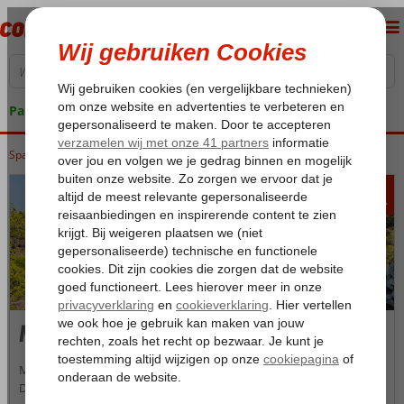
Pakketgarantie
Spanje
Home
Balearen
Mallorca
233
va
p.p.
Mallorca
Mallorca is één van de meest geliefde zonbestemmingen in Europa.
De witte zandstranden met overhangende palmbomen, immense