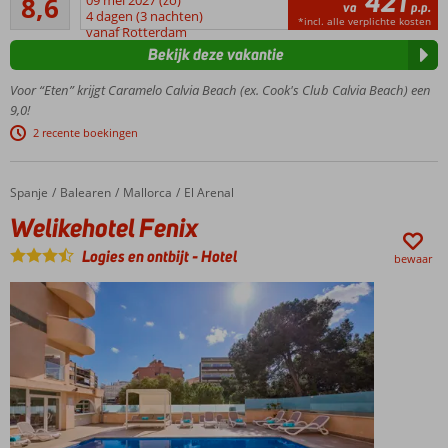
421
8,6
09 mei 2027 (zo)
va
p.p.
25
leeftijd
4 dagen (3 nachten)
*incl. alle verplichte kosten
beoordelingen
vanaf Rotterdam
21 jaar
Bekijk deze vakantie
Volledig
gerenoveerd
Voor “Eten” krijgt Caramelo Calvia Beach (ex. Cook's Club Calvia Beach) een
Luxe
9,0!
loungebedden
2 recente boekingen
aan het
zwembad
Van alle
Spanje
Welikehotel Fenix
Home
Balearen
Mallorca
El Arenal
gemakken
Welikehotel Fenix
voorzien
Logies en ontbijt
-
Hotel
Halfpension
bewaar
ook
mogelijk