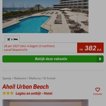
+
28 jan 2027 (do)
4 dagen (3 nachten)
382
va
p.p.
vanaf Maastricht
Bekijk deze vakantie
Spanje
Ahoi! Urban Beach
Home
Balearen
Mallorca
El Arenal
Ahoi! Urban Beach
Logies en ontbijt
-
Hotel
bewaar