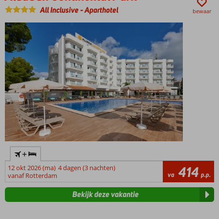
All Inclusive
-
Aparthotel
bewaar
+
12 okt 2026 (ma)
4 dagen (3 nachten)
414
va
p.p.
vanaf Rotterdam
Bekijk deze vakantie