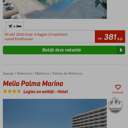
+
05 okt 2026 (ma)
4 dagen (3 nachten)
381
va
p.p.
vanaf Eindhoven
Bekijk deze vakantie
Spanje
Melia Palma Marina
Home
Balearen
Mallorca
Palma de Mallorca
Melia Palma Marina
Logies en ontbijt
-
Hotel
bewaar