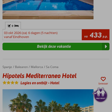
+
03 okt 2026 (za)
6 dagen (5 nachten)
433
va
p.p.
vanaf Eindhoven
Bekijk deze vakantie
Spanje
Hipotels Mediterraneo Hotel
Home
Balearen
Mallorca
Sa Coma
Hipotels Mediterraneo Hotel
Logies en ontbijt
-
Hotel
bewaar