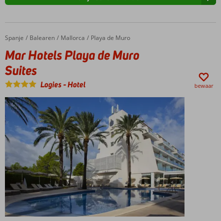
Spanje
Mar Hotels Playa de Muro Suites
Home
Balearen
Mallorca
Playa de Muro
Mar Hotels Playa de Muro
Suites
Logies
-
Hotel
bewaar