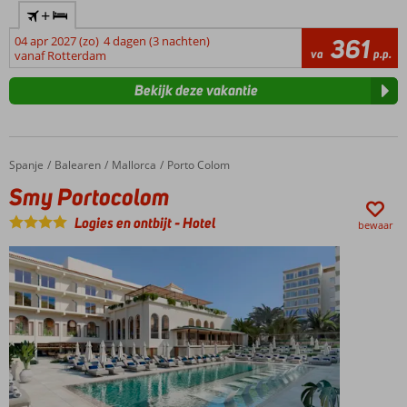
+
04 apr 2027 (zo)
4 dagen (3 nachten)
361
va
p.p.
vanaf Rotterdam
Bekijk deze vakantie
Spanje
Smy Portocolom
Home
Balearen
Mallorca
Porto Colom
Smy Portocolom
Logies en ontbijt
-
Hotel
bewaar