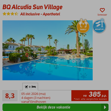
BQ Alcudia Sun Village
All Inclusive
-
Aparthotel
bewaar
Heerlijk
+
familiehotel
385
Zeer goed
in Alcudia
8,3
05 okt 2026 (ma)
va
p.p.
89
4 dagen (3 nachten)
Het strand
*incl. alle verplichte kosten
beoordelingen
vanaf Eindhoven
op
Bekijk deze vakantie
loopafstand