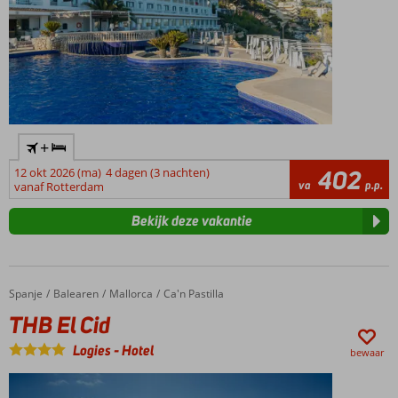
+
12 okt 2026 (ma)
4 dagen (3 nachten)
402
va
p.p.
vanaf Rotterdam
Bekijk deze vakantie
Spanje
THB El Cid
Home
Balearen
Mallorca
Ca'n Pastilla
THB El Cid
Logies
-
Hotel
bewaar