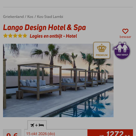
friendly
resort
Nabij
Griekenland
Lango Design Hotel & Spa
Home
Kos
Kos-Stad Lambi
het
Lango Design Hotel & Spa
dorpje
Lindos
Logies en ontbijt
-
Hotel
bewaar
Only
+
Adult
1272
Uitmuntend
hotel;
15 okt 2026 (do)
va
p.p.