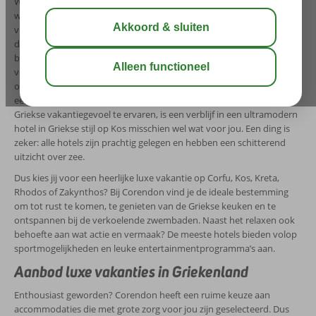
Wil je jouw volgende vakantie doorbrengen in een luxe resort, maar
weet je nog niet precies op welk Grieks eiland? Corendon biedt op
verschillende bestemmingen ‘Premium Selection’ hotels aan. Wat
dacht je van een verblijf in een gloednieuw en luxe hotel op Corfu op
basis van Ultra All Inclusive? Of wil jij ultiem ontspannen en ga je
voor een relaxvakantie in een luxe resort met een heus Spa Center
op Kreta of Zakynthos? Je kunt er ook voor kiezen om te verblijven in
een suite in een luxe 5-sterrenhotel op Rhodos. En om het echte
Griekse vakantiegevoel te ervaren, is een verblijf in een ultramodern
hotel in Griekse stijl op Kos misschien wel wat voor jou. Een ding is
zeker: alle hotels zijn prachtig gelegen en hebben een schitterend
uitzicht over zee.
Dus kies jij voor een heerlijke luxe vakantie op Corfu, Kos, Kreta,
Rhodos of Zakynthos? Bij Corendon vind je de ideale bestemming
om tot rust te komen, te genieten van de Griekse keuken en te
ontspannen bij de verkoelende zwembaden. Naast het relaxen ook
behoefte aan wat actie en vermaak? De meeste hotels bieden volop
sportmogelijkheden en leuke entertainmentprogramma’s aan.
Aanbod luxe vakanties in Griekenland
Enthousiast geworden? Corendon heeft een ruime keuze aan
accommodaties die met grote zorg voor jou zijn geselecteerd. Dus