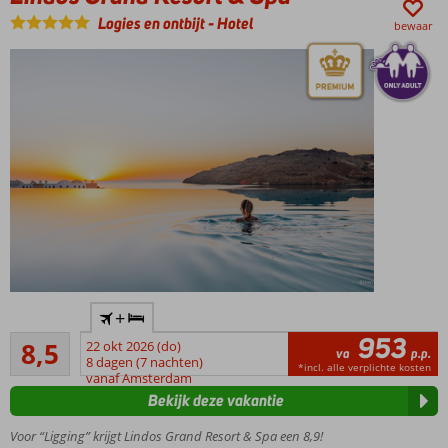
prachtig
Logies en ontbijt
-
Hotel
bewaar
uitzicht
Meerdere
restaurants
Only
+
Adult
953
Aanrader
8,5
22 okt 2026 (do)
Direct
va
p.p.
11
8 dagen (7 nachten)
aan
*incl. alle verplichte kosten
beoordelingen
vanaf Amsterdam
het
Bekijk deze vakantie
strand
Eco-
Voor “Ligging” krijgt Lindos Grand Resort & Spa een 8,9!