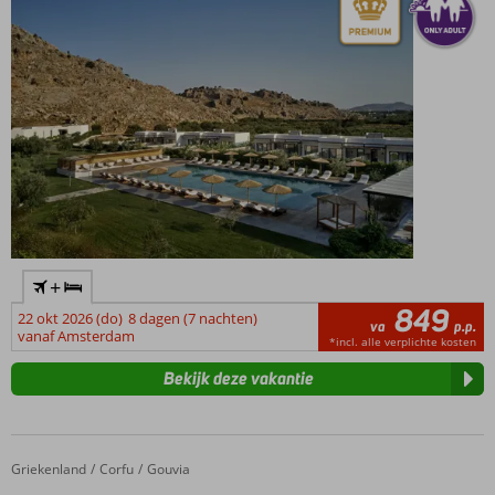
Inclusive
ook
mogelijk
+
849
22 okt 2026 (do)
8 dagen (7 nachten)
va
p.p.
vanaf Amsterdam
*incl. alle verplichte kosten
Bekijk deze vakantie
Griekenland
Hyatt Ziva Corfu
Home
Corfu
Gouvia