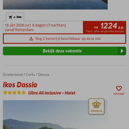
+
1224
16 okt 2026 (vr)
8 dagen (7 nachten)
va
p.p.
vanaf Rotterdam
*incl. alle verplichte kosten
Nog 2 kamer(s) beschikbaar op deze site
Bekijk deze vakantie
Griekenland
Ikos Dassia
Home
Corfu
Dassia
Ikos Dassia
Ultra All Inclusive
-
Hotel
bewaar