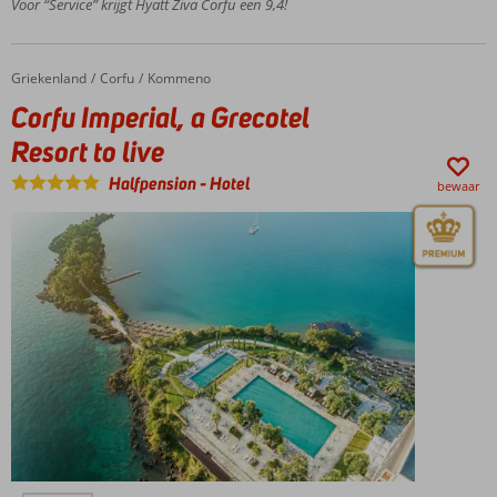
Voor “Service” krijgt Hyatt Ziva Corfu een 9,4!
Aquapark
voor alle
leeftijden
Griekenland
Corfu Imperial, a Grecotel Resort to live
Home
Corfu
Kommeno
Ultra All
Corfu Imperial, a Grecotel
inclusive
genieten
Resort to live
samen
Halfpension
-
Hotel
of met
bewaar
het
gezin