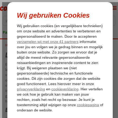
Pakketgarantie
Home
Luxe vakantie Griekenland
Luxe vakantie Griekenland
Een luxe vakantie naar Griekenland, wie wil dat nou niet? Onder het
label ‘Premium Selection’ hebben wij de beste 4- en 5-sterrenhotels
van Griekenland geselecteerd om jou een geweldige en
onvergetelijke vakantie te bezorgen. Je kunt onder andere op basis
van Logies en Ontbijt, Halfpension, All Inclusive en zelfs Ultra All
Inclusive in een van onze prachtige hotels verblijven. Bekijk op je
gemak ons uitgebreide aanbod en maak je keuze uit onze exclusieve
hotels.
Exclusieve hotels in Griekenland