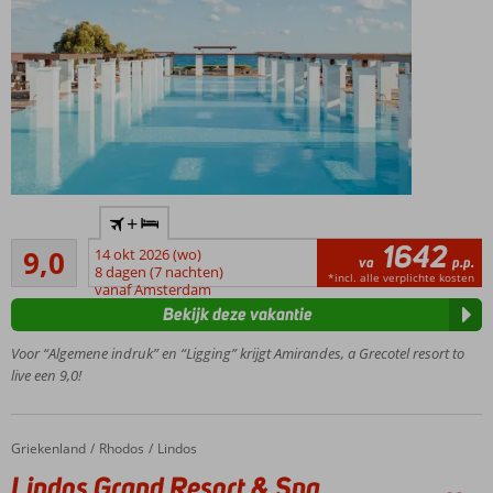
kamer!
Van de
+
bekende
1642
Uitstekend
Grecotel
9,0
14 okt 2026 (wo)
va
p.p.
3
keten
8 dagen (7 nachten)
*incl. alle verplichte kosten
beoordelingen
vanaf Amsterdam
Indrukwekkende
Bekijk deze vakantie
architectuur
2 privé
Voor “Algemene indruk” en “Ligging” krijgt Amirandes, a Grecotel resort to
stranden!
live een 9,0!
Ruime en
mooie
familiekamers
Griekenland
Lindos Grand Resort & Spa
Home
Rhodos
Lindos
Zwembad
Lindos Grand Resort & Spa
met