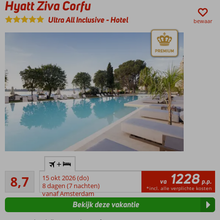
Hyatt Ziva Corfu
Ultra All Inclusive
-
Hotel
bewaar
Modern
+
en luxe
1228
Aanrader
hotel
8,7
15 okt 2026 (do)
va
p.p.
7
8 dagen (7 nachten)
Preferred
*incl. alle verplichte kosten
beoordelingen
vanaf Amsterdam
Club met
Bekijk deze vakantie
exclusieve
voordelen