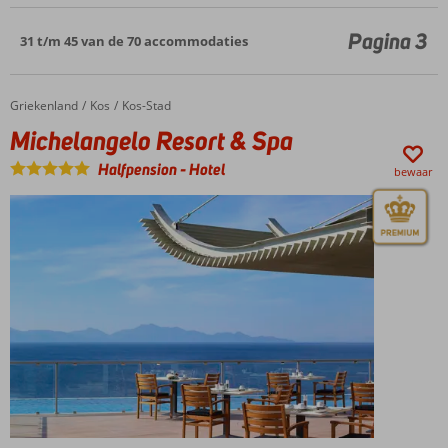
Pagina 3
31 t/m 45 van de 70 accommodaties
Griekenland
Michelangelo Resort & Spa
Home
Kos
Kos-Stad
Michelangelo Resort & Spa
Halfpension
-
Hotel
bewaar
Luxe en