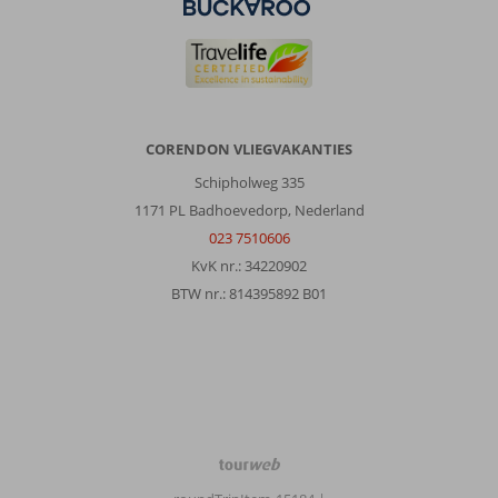
CORENDON VLIEGVAKANTIES
Schipholweg 335
1171 PL Badhoevedorp, Nederland
023 7510606
KvK nr.: 34220902
BTW nr.: 814395892 B01
TourWeb
©