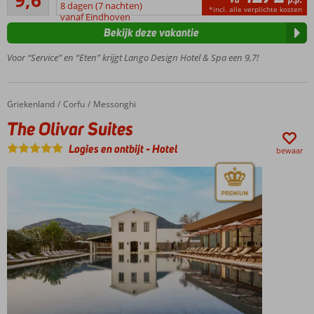
9,6
7
min.
8 dagen (7 nachten)
*incl. alle verplichte kosten
beoordelingen
vanaf Eindhoven
leeftijd
Bekijk deze vakantie
16 jaar
Nieuw
Voor “Service” en “Eten” krijgt Lango Design Hotel & Spa een 9,7!
en
luxe
hotel
Griekenland
The Olivar Suites
Home
Corfu
Messonghi
vlak
bij het
The Olivar Suites
strand
Logies en ontbijt
-
Hotel
en
bewaar
Kos-
Stad
Prachtig
uitzicht
op zee