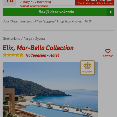
4
resort
8 dagen (7 nachten)
*incl. alle verplichte kosten
beoordelingen
vanaf Amsterdam
aan het
Bekijk deze vakantie
strand
Maar liefst 8
Voor “Algemene indruk” en “Ligging” krijgt Ikos Aria een 10,0!
verschillende
restaurants
Zwem
Griekenland
Elix, Mar-Bella Collection
Home
Parga
Syvota
of
Elix, Mar-Bella Collection
peddel
naar
Halfpension
-
Hotel
bewaar
het
eilandje
Kastri
Service van
wereldklasse
Fantastische
keuze voor
gezinnen en
koppels