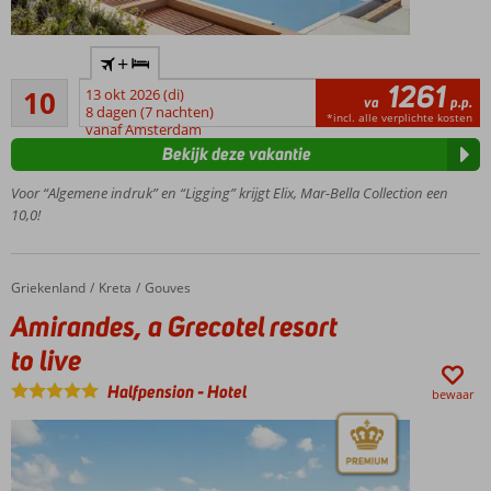
Luxueus 5-
+
sterrenhotel
1261
Uitmuntend
10
13 okt 2026 (di)
Prachtig
va
p.p.
4
8 dagen (7 nachten)
gelegen
*incl. alle verplichte kosten
beoordelingen
vanaf Amsterdam
met
Bekijk deze vakantie
uitzicht
over
Voor “Algemene indruk” en “Ligging” krijgt Elix, Mar-Bella Collection een
zee
10,0!
Culinair
genieten in
een van de
Griekenland
Amirandes, a Grecotel resort to live
Home
Kreta
Gouves
4
Amirandes, a Grecotel resort
restaurants
Voor
to live
extra
Halfpension
-
Hotel
luxe;
bewaar
boek
een
swim
up