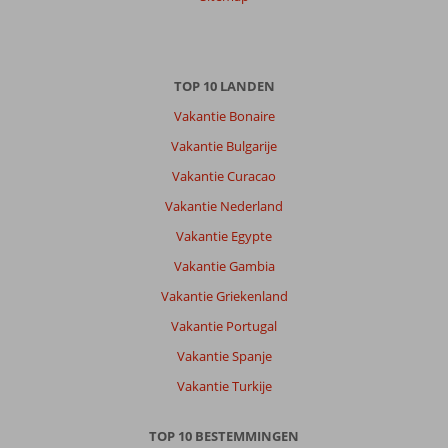
07 juni 2026
Over
TOP 10 LANDEN
Dassia:
Vakantie Bonaire
Ikos
Dassia
Vakantie Bulgarije
is
Vakantie Curacao
een
prachtig
Vakantie Nederland
Resort
Vakantie Egypte
,
alles
Vakantie Gambia
is
Vakantie Griekenland
top
!
Vakantie Portugal
ook
Vakantie Spanje
de
tuinen
Vakantie Turkije
rond
en
TOP 10 BESTEMMINGEN
in