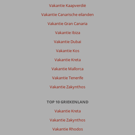
het
Vakantie Kaapverdië
resort.
Vakantie Canarische eilanden
complimenten
voor
Vakantie Gran Canaria
de
Vakantie Ibiza
tuinmannen,
Vakantie Dubai
Over
Vakantie Kos
Ikos
Dassia:
Vakantie Kreta
top
Vakantie Mallorca
Resort,Ikos
Dassia
Vakantie Tenerife
is
Vakantie Zakynthos
een
prachtig
Resort
TOP 10 GRIEKENLAND
,
Vakantie Kreta
alles
is
Vakantie Zakynthos
top
Vakantie Rhodos
!