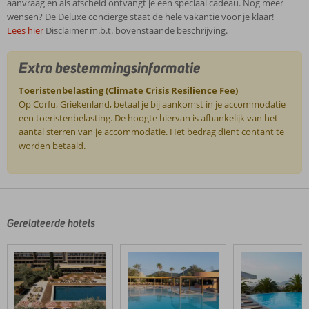
aanvraag en als afscheid ontvangt je een speciaal cadeau. Nog meer
wensen? De Deluxe conciërge staat de hele vakantie voor je klaar!
Lees hier
Disclaimer m.b.t. bovenstaande beschrijving.
Extra bestemmingsinformatie
Toeristenbelasting (Climate Crisis Resilience Fee)
Op Corfu, Griekenland, betaal je bij aankomst in je accommodatie
een toeristenbelasting. De hoogte hiervan is afhankelijk van het
aantal sterren van je accommodatie. Het bedrag dient contant te
worden betaald.
De
beoordelingen
zijn
door
Gerelateerde hotels
onze
klanten
geschreven
na
hun
verblijf