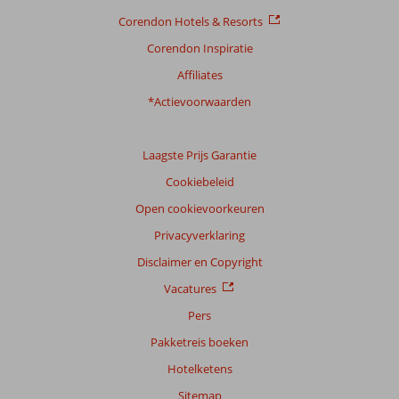
Prijs/kwaliteit
9,0
Wifi kwaliteit
8,9
Corendon Hotels & Resorts
Corendon Inspiratie
Ervaringen
van
Affiliates
onze
klanten
*Actievoorwaarden
Taal
Nederlands (NL) (5)
Laagste Prijs Garantie
Filter
Cookiebeleid
reisgezelschap
Open cookievoorkeuren
Alle
Privacyverklaring
Sorteren
op
Disclaimer en Copyright
datum (nieuw > oud)
Vacatures
Pers
Anoniem
9,0
Pakketreis boeken
Nederland
Hotelketens
Met partner
,
Sitemap