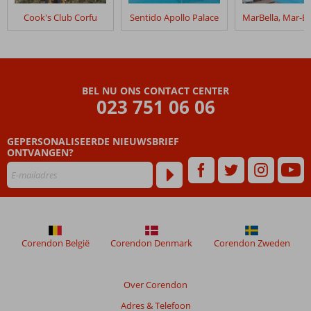
in
Cook's Club Corfu
Sentido Apollo Palace
Ikos
Dassia
Beoordelingen
die
BEL NU ONS CONTACT CENTER
ouder
023 751 06 06
zijn
dan
GEPERSONALISEERDE NIEUWSBRIEF
48
ONTVANGEN?
maanden
worden
niet
meer
weergegeven
om
de
Corendon België
Corendon Denmark
Corendon Zweden
relevantie
van
de
Over Corendon
getoonde
Adres & Telefoon
beoordelingen