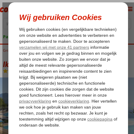
Pakketgarantie
Griekenland
Home
Corfu
Dassia
Ikos Dassia
Ikos Dassia
All Inclusive
-
Hotel