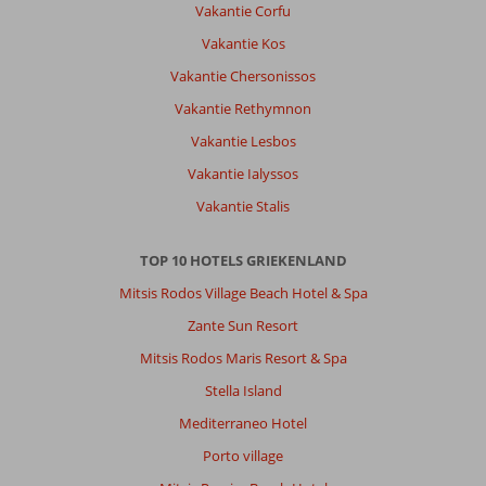
ook
Vakantie Corfu
de
Vakantie Kos
tuinen
rond
Vakantie Chersonissos
en
Vakantie Rethymnon
in
het
Vakantie Lesbos
resort.
Vakantie Ialyssos
complimenten
voor
Vakantie Stalis
de
tuinmannen,
TOP 10 HOTELS GRIEKENLAND
Algemene indruk
9
Eten
9
Mitsis Rodos Village Beach Hotel & Spa
Ligging
9
Kamers
8
Zante Sun Resort
Service
9
Kindvriendelijk
-
Prijs/kwaliteit
Mitsis Rodos Maris Resort & Spa
7
Wifi kwaliteit
9
Stella Island
Mediterraneo Hotel
Sabrina
10
Belgie
Porto village
Gezin met oud(ere) kind(eren)