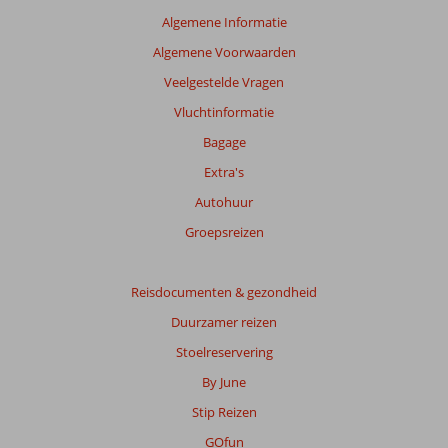
te
Algemene Informatie
garanderen.
Algemene Voorwaarden
Meer
info
Veelgestelde Vragen
over
Vluchtinformatie
onze
beoordelingen.
Bagage
Extra's
Totale
Autohuur
score
Groepsreizen
Gebaseerd
op:
7
Reisdocumenten & gezondheid
beoordelingen
Duurzamer reizen
Stoelreservering
Scoreverdeling
By June
Algemene indruk
9,7
Eten
9,7
Stip Reizen
Ligging
9,3
Kamers
8,7
Service
9,9
Kindvriendelijk
9,5
GOfun