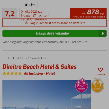
Dicht bij
+
het
878
Voldoende/goed
centrum
7,2
04 okt 2026 (zo)
va
p.p.
73
van
8 dagen (7 nachten)
*incl. alle verplichte kosten
beoordelingen
vanaf Amsterdam
Psalidi
Nog 2 kamer(s) beschikbaar op deze site
250
meter
Bekijk deze vakantie
van
het
Voor “Ligging” krijgt Kipriotis Panorama Hotel & Suites een 7,9!
strand
Meerdere
restaurants
Griekenland
Dimitra Beach Hotel & Suites
Home
Kos
Agios Fokas
en bars
Dimitra Beach Hotel & Suites
Volop
faciliteiten
All Inclusive
-
Hotel
bewaar
voor jong
en oud