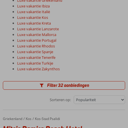
Luxe vakantie Griekenland
Luxe vakantie Ibiza
Luxe vakantie Italië
Luxe vakantie Kos
Luxe vakantie Kreta
Luxe vakantie Lanzarote
Luxe vakantie Mallorca
Luxe vakantie Portugal
Luxe vakantie Rhodos
Luxe vakantie Spanje
Luxe vakantie Tenerife
Luxe vakantie Turkije
Luxe vakantie Zakynthos
Filter 32 aanbiedingen
Sorteren op:
Griekenland
Mitsis Ramira Beach Hotel
Home
Kos
Kos-Stad Psalidi