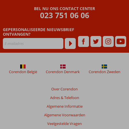
500
BEL NU ONS CONTACT CENTER
meter
023 751 06 06
van
het
strand
GEPERSONALISEERDE NIEUWSBRIEF
ONTVANGEN?
Corendon België
Corendon Denmark
Corendon Zweden
Over Corendon
Adres & Telefoon
Algemene Informatie
Algemene Voorwaarden
Veelgestelde Vragen