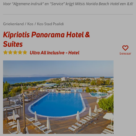
Voor “Algemene indruk” en “Service” krijgt Mitsis Norida Beach Hotel een 8,6!
3 à-la-
carterestaurants
en 6 bars
Creperie,
Griekenland
Kipriotis Panorama Hotel & Suites
Home
Kos
Kos-Stad Psalidi
tea
Kipriotis Panorama Hotel &
corner en
Suites
een
pizzaoven
Ultra All Inclusive
-
Hotel
bewaar
Accommodatie met een
GSTC erkend
duurzaamheidscertificaat