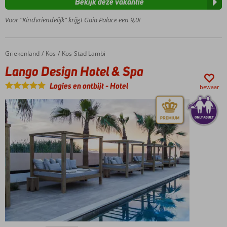
Bekijk deze vakantie
zwembaden
Leuke
Voor “Kindvriendelijk” krijgt Gaia Palace een 9,0!
activiteiten
voor jong
en oud
Griekenland
Lango Design Hotel & Spa
Home
Kos
Kos-Stad Lambi
Lango Design Hotel & Spa
Logies en ontbijt
-
Hotel
bewaar
Only