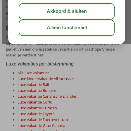
comfortabele kamers, heerlijk eten en onvergetelijke uitzichten. Of je
nu wilt luieren aan het zwembad, de lokale cultuur wilt ontdekken of
gewoon wilt ontspannen op het strand, bij Corendon hebben we
voor ieder wat wils.
Boek je luxe vakantie naar Kos
Waar wacht je nog op? Boek vandaag nog je luxe vakantie naar Kos
bij Corendon en maak je dromen waar. Laat de stress achter je en
geniet van een onvergetelijke vakantie op dit prachtige Griekse
eiland. Je verdient het!
Luxe vakanties per bestemming
Alle luxe vakanties
Luxe kindervakantie All inclusive
Luxe vakantie Bali
Luxe vakantie Bonaire
Luxe vakantie Canarische Eilanden
Luxe vakantie Corfu
Luxe vakantie Curaçao
Luxe vakantie Egypte
Luxe vakantie Fuerteventura
Luxe vakantie Gran Canaria