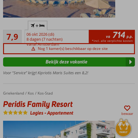
Luxe 5*
+
hotelcomplex
714
Goed
7,9
06 okt 2026 (di)
Nagenoeg
va
p.p.
58
8 dagen (7 nachten)
aan het
*incl. alle verplichte kosten
beoordelingen
vanaf Amsterdam
strand
Nog 1 kamer(s) beschikbaar op deze site
Ruime
kamers
Bekijk deze vakantie
en
Voor “Service” krijgt Kipriotis Maris Suites een 8,2!
suites
6 dagen per
week
entertainment
Griekenland
Peridis Family Resort
Home
Kos
Kos-Stad
Peridis Family Resort
Logies
-
Appartement
bewaar