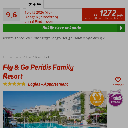
+
Adult
1272
Uitmuntend
hotel;
9,6
15 okt 2026 (do)
va
p.p.
7
min.
8 dagen (7 nachten)
*incl. alle verplichte kosten
beoordelingen
vanaf Eindhoven
leeftijd
Bekijk deze vakantie
16 jaar
Nieuw
Voor “Service” en “Eten” krijgt Lango Design Hotel & Spa een 9,7!
en
luxe
hotel
Griekenland
Fly & Go Peridis Family Resort
Home
Kos
Kos-Stad
vlak
bij het
Fly & Go Peridis Family
strand
Resort
en
Kos-
Logies
-
Appartement
bewaar
Stad
Prachtig
uitzicht
op zee