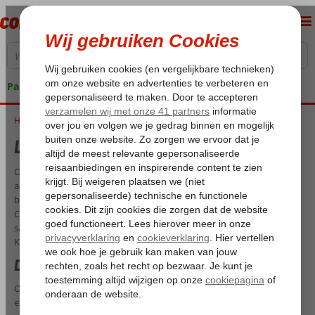
Pakketgarantie
Home
Luxe vakantie Kos
Luxe vakantie Kos
Op zoek naar een droomvakantie? Dan moet je echt eens denken
aan een luxe vakantie op Kos! Kos is een prachtig Grieks eiland dat je
betovert met zijn zonovergoten stranden en historische schatten. Bij
Corendon hebben we de perfecte vakantiepakketten voor je
samengesteld, zodat je optimaal kunt genieten van al het moois dat
Kos te bieden heeft.
De mooiste luxe hotels en resorts
Onze luxe vakanties naar Kos zijn inclusief verblijf in de meest
exclusieve resorts en hotels op het eiland. Je wordt verwend met