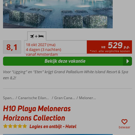
Zeer
+
populair op
529
Zeer goed
de
8,1
18 okt 2027 (ma)
va
p.p.
17
Nederlandse
4 dagen (3 nachten)
*incl. alle verplichte kosten
beoordelingen
vanaf Amsterdam
markt
Bekijk deze vakantie
Mooie
luxe
Voor “Ligging” en “Eten” krijgt Grand Palladium White Island Resort & Spa
uitstraling
een 8,2!
Meerdere
buitenzwembaden
met ligbedden
H10 Playa Meloneras Horizons Collection
Home
Spanje
Canarische Eilanden
Gran Canaria
Meloneras
Loop zo
H10 Playa Meloneras
het
zandstrand
Horizons Collection
op
Logies en ontbijt
-
Hotel
bewaar
3 à-la-carte
restaurants