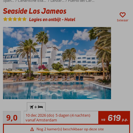
Seaside Los Jameos
Home
Spanje
Canarische Eilanden
Lanzarote
Puerto del Carmen
naar
Seaside Los Jameos
het
Spa
Logies en ontbijt
-
Hotel
bewaar
Center
Tip:
boek de
privilege
service
Helemaal
makkelijk:
ook All
Inclusive
mogelijk
Nabij
+
Puerto
Uitstekend
del
9,0
10 dec 2026 (do)
5 dagen (4 nachten)
619
41
va
p.p.
Carmen
vanaf Amsterdam
beoordelingen
De
Nog 2 kamer(s) beschikbaar op deze site