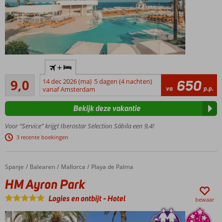
Only
+
Adult:
Uitstekend
min.
9,0
14 dec 2026 (ma)
5 dagen (4 nachten)
650
66
va
p.p.
leeftijd
vanaf Amsterdam
beoordelingen
16 jaar
Bekijk deze vakantie
Stijlvol
hotel nabij
Voor “Service” krijgt Iberostar Selection Sábila een 9,4!
het
3 recente boekingen
zandstrand
Tip van
Cor:
Spanje
HM Ayron Park
Home
Balearen
Mallorca
Playa de Palma
Prestige
HM Ayron Park
kamers
en
Logies en ontbijt
-
Hotel
bewaar
suites
Ontbijt,