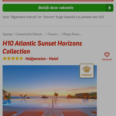
boulevard
oversteken
Bekijk deze vakantie
en met je
voeten in
Voor “Algemene indruk” en “Service” krijgt Seaside Los Jameos een 9,0!
het zand
Populair,
sfeervol en
Spanje
H10 Atlantic Sunset Horizons Collection
Home
Canarische Eilanden
Tenerife
Playa Paraiso
comfortabel
H10 Atlantic Sunset Horizons
hotel
Collection
Je zult je
niet
Halfpension
-
Hotel
bewaar
vervelen;
er is
genoeg
te doen
Relaxen in
mooie
zwembaden,
spa of op
het strand