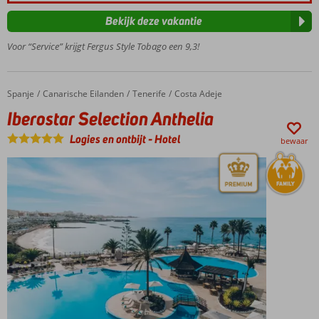
van
Palmanova
Bekijk deze vakantie
Spectaculair
Voor “Service” krijgt Fergus Style Tobago een 9,3!
uitzicht op
het
dakterras
Halfpension
Spanje
Iberostar Selection Anthelia
Home
Canarische Eilanden
Tenerife
Costa Adeje
ook
Iberostar Selection Anthelia
mogelijk
Logies en ontbijt
-
Hotel
Kamers
bewaar
met
zeezicht