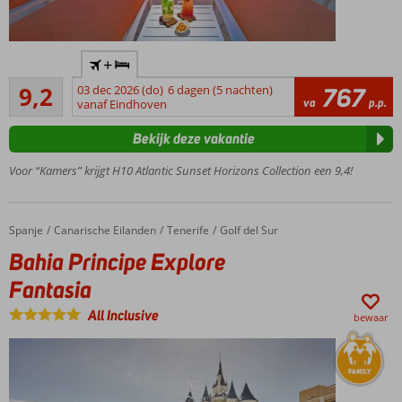
Geliefd
+
hotel van
Uitstekend
de
9,2
03 dec 2026 (do)
6 dagen (5 nachten)
767
65
va
p.p.
populaire
vanaf Eindhoven
beoordelingen
H10-
Bekijk deze vakantie
keten!
4 à-la-
Voor “Kamers” krijgt H10 Atlantic Sunset Horizons Collection een 9,4!
carterestaurants
Relaxen
in het
Spanje
Bahia Principe Explore Fantasia
Home
Canarische Eilanden
Tenerife
Golf del Sur
Despacio
Bahia Principe Explore
Spa
Center
Fantasia
All
All Inclusive
Inclusive
bewaar
ook
mogelijk