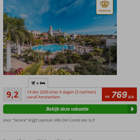
Kwaliteit,
+
service,
Uitstekend
luxe…
9,2
14 dec 2026 (ma)
6 dagen (5 nachten)
769
69
va
p.p.
one of a
vanaf Amsterdam
beoordelingen
kind
Bekijk deze vakantie
Zeer
centraal
Voor “Service” krijgt Lopesan Villa Del Conde een 9,3!
gelegen
Luxe
Thalasso