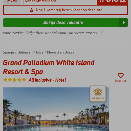
va
p.p.
vanaf Amsterdam
Kindvriendelijk
beoordelingen
wit
Nog 1 kamer(s) beschikbaar op deze site
zandstrand
vlakbij
Bekijk deze vakantie
Verwen
Voor “Service” krijgt Iberostar Selection Lanzarote Park een 9,3!
jezelf
met
Star
Prestige
Spanje
Grand Palladium White Island Resort & Spa
Home
Balearen
Ibiza
Playa d'en Bossa
Ook o.b.v.
Grand Palladium White Island
halfpension
Resort & Spa
of All
Inclusive
All Inclusive
-
Hotel
bewaar
Star Camp
voor de
kids, SPA
Sensations
voor jou