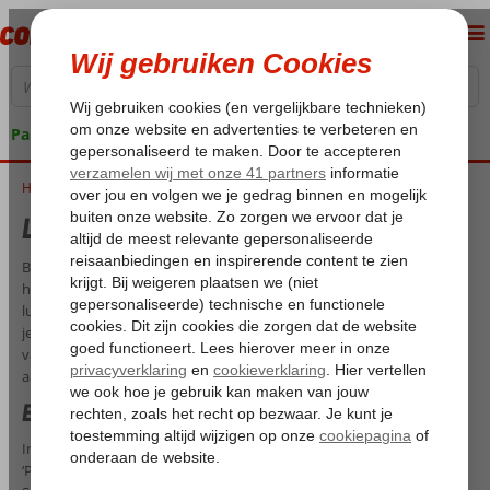
Pakketgarantie
Home
Luxe vakantie Spanje
Luxe vakantie Spanje
Ben je er nog niet uit waar je je luxe vakantie wilt doorbrengen? Dan
hebben wij de perfecte bestemming voor je: Spanje. Corendon biedt
luxe reizen naar Spanje aan met verschillende verzorgingen. Zo kun
je op basis van All Inclusive, Halfpension of Logies en Ontbijt in een
van onze prachtige 4- of 5-sterrenhotels verblijven. Ontdek snel ons
aanbod en maak je keuze uit onze exclusieve hotels.
Exclusieve hotels in Spanje
In ons Spanje aanbod zijn verschillende accommodaties met het
‘Premium Selection’ label te vinden. Want bij een luxe vakantie naar