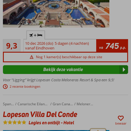
Een top
+
hotel op
Uitstekend
een
9,3
10 dec 2026 (do)
5 dagen (4 nachten)
745
341
va
p.p.
toplocatie!
vanaf Eindhoven
beoordelingen
"OM
Nog 1 kamer(s) beschikbaar op deze site
Spa"
van
Bekijk deze vakantie
3.500
m2
Voor “Ligging” krijgt Lopesan Costa Meloneras Resort & Spa een 9,5!
Een
2 recente boekingen
tropische
tuin vol met
zwembaden
Lopesan Villa Del Conde
Home
Spanje
Canarische Eilanden
Gran Canaria
Meloneras
Ook te
Lopesan Villa Del Conde
boeken
Logies en ontbijt
-
Hotel
o.b.v.
bewaar
Halfpension