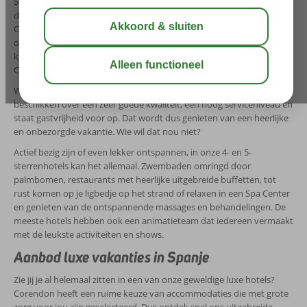
Spanje hoort een luxe resort dat van alle gemakken is voorzien. Wat
dacht je bijvoorbeeld van een heerlijk luxe vakantie naar de
Canarische Eilanden? Liever wat dichter bij huis? Bekijk dan eens
onze prachtige hotels op Ibiza of Mallorca. Ook is het mogelijk om te
kiezen voor een vakantie aan de Costa Blanca, Costa de la Luz of de
Costa del Sol.
Welke bestemming je uiteindelijk kiest, alle accommodaties
beschikken over een zeer goede kwaliteit, een hoog serviceniveau en
staat gastvrijheid voor op. Dat wordt dus genieten van een heerlijke
en onbezorgde vakantie. Wie wil dat nou niet?
Actief bezig zijn of even lekker ontspannen, in onze 4- en 5-
sterrenhotels kan het allemaal. Zwembaden omringd door
palmbomen, restaurants met heerlijke uitgebreide buffetten, tot
rust komen op je ligbedje op het strand of relaxen in een Spa Center
en genieten van de ontspannende massages en behandelingen. De
meeste hotels hebben ook een animatieteam dat iedereen vermaakt
met de leukste activiteiten en shows.
Aanbod luxe vakanties in Spanje
Zie jij je al helemaal zitten in een van onze geweldige luxe hotels?
Corendon heeft een ruime keuze van accommodaties die met grote