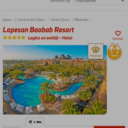
Sorteren op:
Lopesan Baobab Resort
Home
Spanje
Canarische Eilanden
Gran Canaria
Meloneras
Lopesan Baobab Resort
Logies en ontbijt
-
Hotel
bewaar
Waan je in
+
Afrikaanse