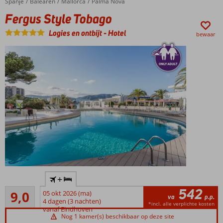
Spanje
Fergus Style Tobago
Home
Balearen
Mallorca
Palma Nova
Spa
Fergus Style Tobago
Center
Ook als
Logies en ontbijt
-
Hotel
bewaar
Halfpension
mogelijk
Ruime
familiekamers
Adults
+
only
542
Uitstekend
16+
9,0
05 okt 2026 (ma)
va
p.p.
69
4 dagen (3 nachten)
Aan het
*incl. alle verplichte kosten
beoordelingen
vanaf Eindhoven
zandstrand
Nog 1 kamer(s) beschikbaar op deze site