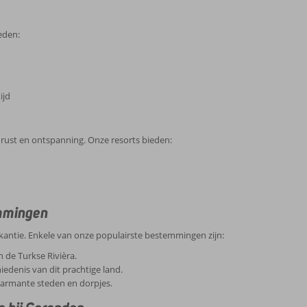
eden:
ijd
rust en ontspanning. Onze resorts bieden:
mmingen
kantie. Enkele van onze populairste bestemmingen zijn:
n de Turkse Rivièra.
denis van dit prachtige land.
charmante steden en dorpjes.