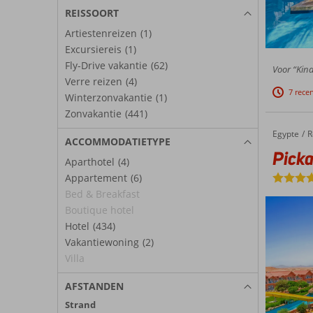
REISSOORT
Artiestenreizen
(1)
Excursiereis
(1)
Fly-Drive vakantie
(62)
Voor “Kind
Verre reizen
(4)
7 rece
Winterzonvakantie
(1)
Zonvakantie
(441)
Egypte
Pickalbatros Jungle Aqua Park Resort – Neverland
Home
R
ACCOMMODATIETYPE
Picka
Aparthotel
(4)
Appartement
(6)
Bed & Breakfast
Boutique hotel
Hotel
(434)
Vakantiewoning
(2)
Villa
AFSTANDEN
Strand