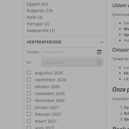
Egypte
(42)
Ultiem 
Bulgarije
(19)
Onze luxe
Italië
(3)
Ee
Portugal
(2)
Wa
Kaapverdië
(1)
Sp
Pr
VERTREKPERIODE
Ontspan
Tussen
Terwijl d
En
Lu
augustus 2026
Fi
Ui
september 2026
oktober 2026
Onze p
november 2026
Corendon 
december 2026
januari 2027
Tu
Gr
februari 2027
Sp
maart 2027
april 2027