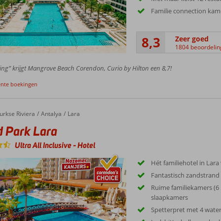
Familie connection kam
8,3
Zeer goed
1804 beoordeli
ing” krijgt Mangrove Beach Corendon, Curio by Hilton een 8,7!
ente boekingen
ark Lara
urkse Riviera
Antalya
Lara
 Park Lara
Ultra All Inclusive
-
Hotel
Hét familiehotel in Lara
Fantastisch zandstrand
Ruime familiekamers (6 
slaapkamers
Spetterpret met 4 water