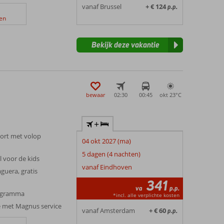
vanaf Brussel
+ € 124
p.p.
en
Bekijk deze vakantie
bewaar
02:30
00:45
okt 23°
C
+
sort met volop
04 okt 2027 (ma)
5 dagen (4 nachten)
 voor de kids
vanaf Eindhoven
guera, gratis
341
va
p.p.
rogramma
*incl. alle verplichte kosten
e met Magnus service
vanaf Amsterdam
+ € 60
p.p.