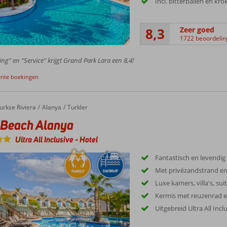
Incl. bitterballen en kro
8,3
Zeer goed
1722 beoordeli
ing” en “Service” krijgt Grand Park Lara een 8,4!
ente boekingen
urkse Riviera
Alanya
Turkler
 Beach Alanya
Ultra All Inclusive
-
Hotel
Fantastisch en levendig 
Met privézandstrand en
Luxe kamers, villa's, sui
Kermis met reuzenrad e
Uitgebreid Ultra All Incl