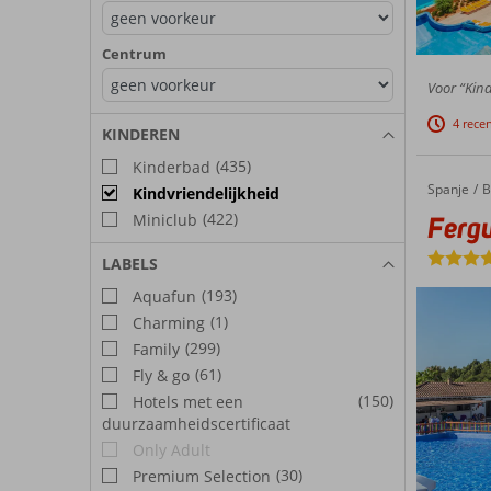
Centrum
Voor “Kind
4 rece
KINDEREN
(435)
Kinderbad
Spanje
Fergus Club Europa
Home
B
Kindvriendelijkheid
(422)
Fergu
Miniclub
LABELS
(193)
Aquafun
(1)
Charming
(299)
Family
(61)
Fly & go
(150)
Hotels met een
duurzaamheidscertificaat
Only Adult
(30)
Premium Selection