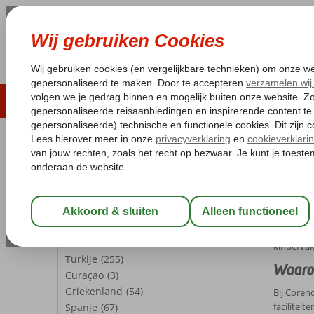
LAST MINUTE
ZOMER 2026
ZONVAKA
Pakketgarantie
Laagsteprijsgarantie*
Gratis
REISGEZELSCHAP
Home
Lu
Kamer 1:
2 Personen
Luxe 
Wijzig Reisgezelschap
Laat je 
gezinsvak
BESTEMMINGEN
kindervak
Turkije
(255)
Waaro
Curaçao
(3)
Griekenland
(54)
Bij Coren
faciliteit
Spanje
(67)