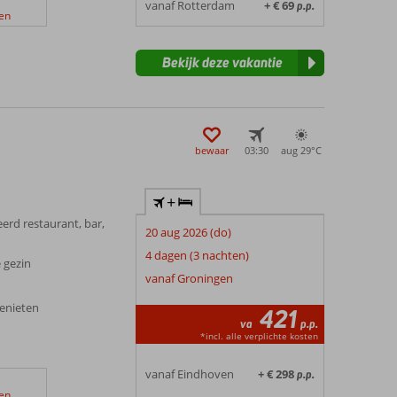
vanaf Rotterdam
+ € 69
p.p.
en
Bekijk deze vakantie
bewaar
03:30
aug 29°
C
+
erd restaurant, bar,
20 aug 2026 (do)
4 dagen (3 nachten)
 gezin
vanaf Groningen
genieten
421
va
p.p.
*incl. alle verplichte kosten
vanaf Eindhoven
+ € 298
p.p.
en