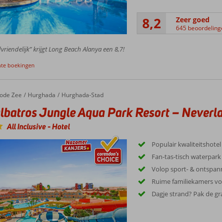
8,2
Zeer goed
645 beoordeling
vriendelijk” krijgt Long Beach Alanya een 8,7!
nte boekingen
ode Zee
Hurghada
Hurghada-Stad
lbatros Jungle Aqua Park Resort – Neverl
All Inclusive
-
Hotel
Populair kwaliteitshotel
Fan-tas-tisch waterpark
Volop sport- & ontspann
Ruime familiekamers voo
Dagje strand? Pak de gra