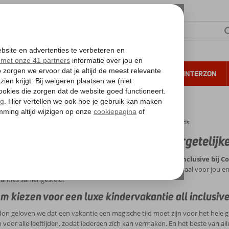
NTIE
VERRE REIZEN
ALL INCLUSIVE
WINTERZON
 annuleren*
xe kindervakantie All Inclusive: Onvergetelijke vakantie met de kids
kindervakantie All Inclusive: Onvergetelijk
betoveren door de ultieme luxe kindervakantie met all inclusive bij C
antie
niet altijd even gemakkelijk is. Daarom hebben we speciaal voor jou en j
anties samengesteld.
m kiezen voor een
luxe kindervakantie all inclusiv
don geloven we dat een vakantie een magische tijd moet zijn voor het hele g
en voor alle leeftijden, zodat iedereen zich kan vermaken. En het beste van all