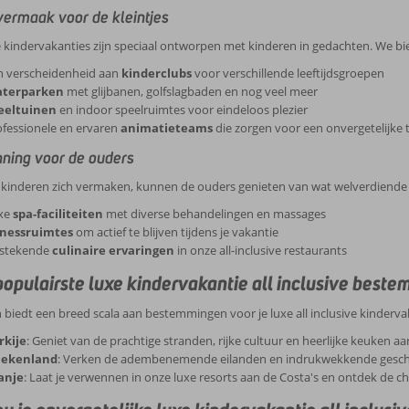
vermaak voor de kleintjes
 kindervakanties zijn speciaal ontworpen met kinderen in gedachten. We bi
n verscheidenheid aan
kinderclubs
voor verschillende leeftijdsgroepen
terparken
met glijbanen, golfslagbaden en nog veel meer
eeltuinen
en indoor speelruimtes voor eindeloos plezier
ofessionele en ervaren
animatieteams
die zorgen voor een onvergetelijke t
ning voor de ouders
e kinderen zich vermaken, kunnen de ouders genieten van wat welverdiende 
xe
spa-faciliteiten
met diverse behandelingen en massages
tnessruimtes
om actief te blijven tijdens je vakantie
tstekende
culinaire ervaringen
in onze all-inclusive restaurants
opulairste
luxe kindervakantie all inclusive
beste
biedt een breed scala aan bestemmingen voor je luxe all inclusive kinderva
rkije
: Geniet van de prachtige stranden, rijke cultuur en heerlijke keuken aa
iekenland
: Verken de adembenemende eilanden en indrukwekkende geschie
anje
: Laat je verwennen in onze luxe resorts aan de Costa's en ontdek de 