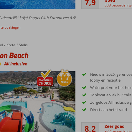
7,9
Goed
838 beoordeling
vriendelijk” krijgt Fergus Club Europa een 8,6!
nte boekingen
nd
 Beach
Kreta
Stalis
zon Beach
All Inclusive
Nieuw in 2026: gerenove
lobby en receptie
Waterpret voor het hele
Toplocatie vlak bij Stalis
Zorgeloos All Inclusive 
Direct aan het strand
8,2
Zeer goed
977 beoordeling