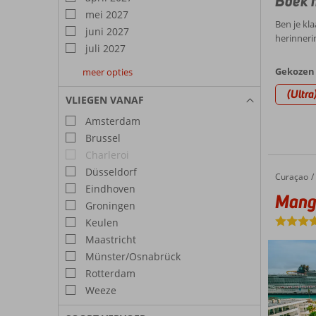
Boek n
mei 2027
Ben je kl
juni 2027
herinneri
juli 2027
Gekozen 
meer opties
augustus
september
oktober
2027
2027
2027
(Ultra
VLIEGEN VANAF
Amsterdam
Brussel
Charleroi
Düsseldorf
Curaçao
Mangrov
Home
Eindhoven
Mangr
Groningen
Keulen
Maastricht
Münster/Osnabrück
Rotterdam
Weeze