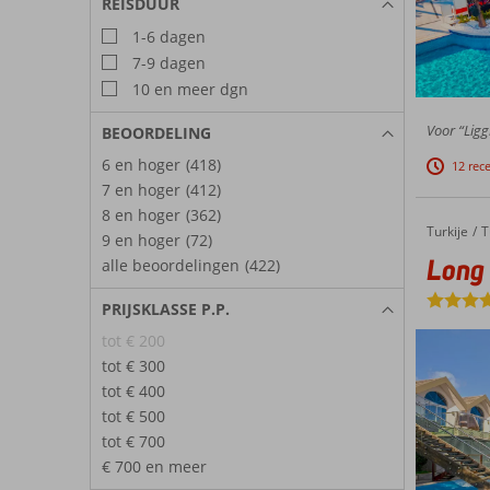
REISDUUR
1-6 dagen
7-9 dagen
10 en meer dgn
Voor “Ligg
BEOORDELING
6 en hoger
(418)
12 rec
7 en hoger
(412)
8 en hoger
(362)
Turkije
Long Beach Alanya
Home
T
9 en hoger
(72)
Long
alle beoordelingen
(422)
PRIJSKLASSE P.P.
tot € 200
tot € 300
tot € 400
tot € 500
tot € 700
€ 700 en meer