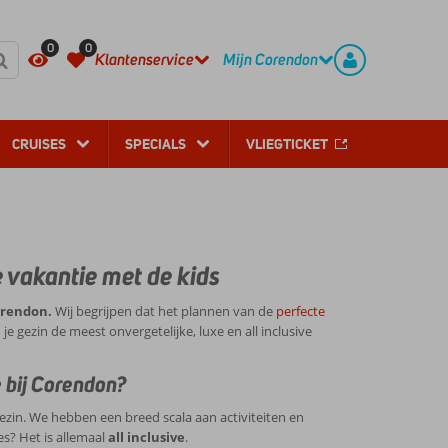
REGISTREER
CONTACT
0
0
Klantenservice
Mijn Corendon
CRUISES
SPECIALS
VLIEGTICKET
e vakantie met de kids
orendon.
Wij begrijpen dat het plannen van de
perfecte
e gezin de meest onvergetelijke, luxe en all inclusive
e
bij Corendon?
ezin. We hebben een breed scala aan activiteiten en
es? Het is allemaal
all inclusive
.