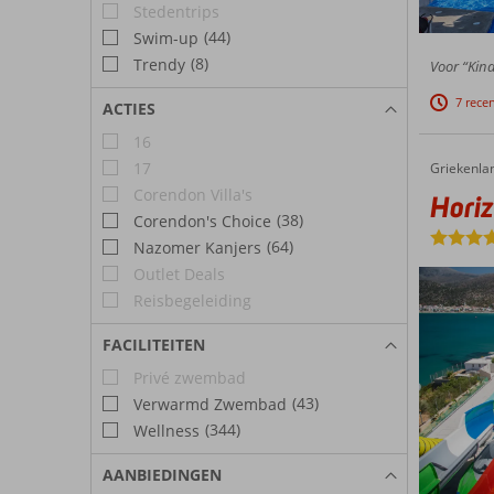
Stedentrips
(44)
Swim-up
(8)
Trendy
Voor “Kind
7 rece
ACTIES
16
17
Griekenla
Horizon
Home
Corendon Villa's
Hori
(38)
Corendon's Choice
(64)
Nazomer Kanjers
Outlet Deals
Reisbegeleiding
FACILITEITEN
Privé zwembad
(43)
Verwarmd Zwembad
(344)
Wellness
AANBIEDINGEN