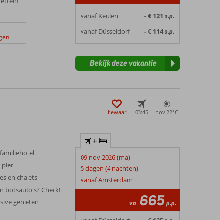
ketten!
vanaf Keulen
- € 121
p.p.
vanaf Düsseldorf
- € 114
p.p.
ngen
Bekijk deze vakantie
bewaar
03:45
nov 22°
C
+
familiehotel
09 nov 2026 (ma)
 pier
5 dagen (4 nachten)
tes en chalets
vanaf Amsterdam
n botsauto's? Check!
665
usive genieten
va
p.p.
vanaf Düsseldorf
- € 135