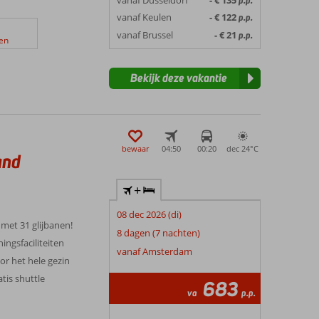
p.p.
vanaf Keulen
- € 122
p.p.
vanaf Brussel
- € 21
p.p.
en
Bekijk deze vakantie
bewaar
04:50
00:20
dec 24°
C
and
+
08 dec 2026 (di)
 met 31 glijbanen!
8 dagen (7 nachten)
ingsfaciliteiten
vanaf Amsterdam
r het hele gezin
tis shuttle
683
va
p.p.