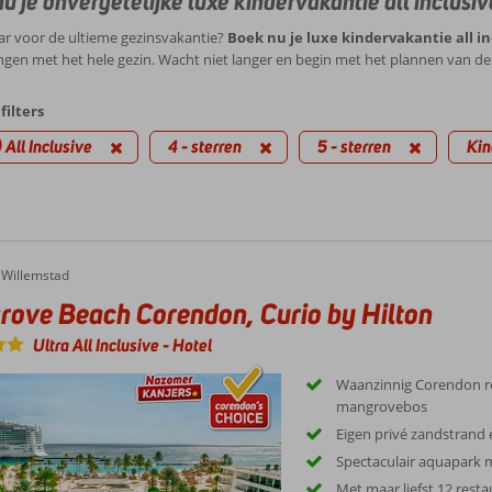
u je onvergetelijke
luxe kindervakantie all inclusiv
aar voor de ultieme gezinsvakantie?
Boek nu je luxe kindervakantie all in
ngen met het hele gezin. Wacht niet langer en begin met het plannen van de
filters
) All Inclusive
4 - sterren
5 - sterren
Kin
e Beach Corendon, Curio by Hilton
Willemstad
ove Beach Corendon, Curio by Hilton
Ultra All Inclusive
-
Hotel
Waanzinnig Corendon r
mangrovebos
Eigen privé zandstrand 
Spectaculair aquapark 
Met maar liefst 12 rest