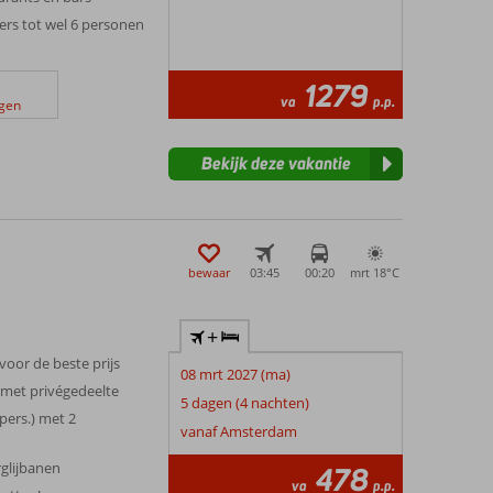
ers tot wel 6 personen
1279
va
p.p.
ngen
Bekijk deze vakantie
bewaar
03:45
00:20
mrt 18°
C
+
 voor de beste prijs
08 mrt 2027 (ma)
 met privégedeelte
5 dagen (4 nachten)
pers.) met 2
vanaf Amsterdam
glijbanen
478
va
p.p.