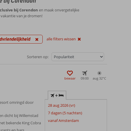
e
bij Corendon
clusive bij Corendon
en maak onvergetelijke
 vakantie van je dromen!
dvriendelijkheid
alle filters wissen
Sorteren op:
bewaar
09:00
aug 32°
C
+
esort omringd door
28 aug 2026 (vr)
7 dagen (5 nachten)
en dicht bij Willemstad
vanaf Amsterdam
met bekende King Cobra
aurants en bars