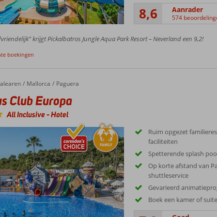
8,6
Aanrader
574 beoordeling
vriendelijk” krijgt Pickalbatros Jungle Aqua Park Resort – Neverland een 9,2!
nte boekingen
alearen
Mallorca
Paguera
s Club Europa
All Inclusive
-
Hotel
Ruim opgezet familiere
faciliteiten
Spetterende splash pool
Op korte afstand van Pa
shuttleservice
Gevarieerd animatiep
Boek een kamer of suit