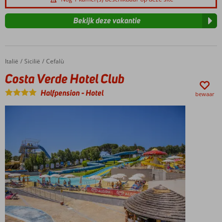
Bekijk deze vakantie
Italië
Costa Verde Hotel Club
Home
Sicilië
Cefalù
Costa Verde Hotel Club
Halfpension
-
Hotel
bewaar