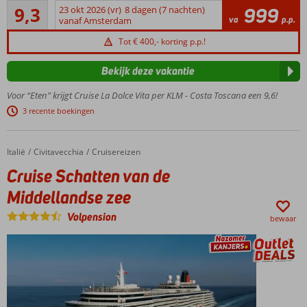
Uitstekend
cruise
9,3
23 okt 2026 (vr)
8 dagen (7 nachten)
999
9
va
p.p.
per 4*+
vanaf Amsterdam
beoordelingen
Costa
Tot € 400,- korting p.p.!
Toscana
Vliegreis
Bekijk deze vakantie
per KLM
&
Voor “Eten” krijgt Cruise La Dolce Vita per KLM - Costa Toscana een 9,6!
transfers
3 recente boekingen
Cruise
o.b.v.
volpension
Italië
Cruise Schatten van de Middellandse zee
Home
Civitavecchia
Cruisereizen
& inclusief
Cruise Schatten van de
fooien
Middellandse zee
t.w.v. € 77,-
per
Volpension
persoon
bewaar
O.a.
Marseille,
Barcelona,
Sardinië,
Napels &
Civitavecchia