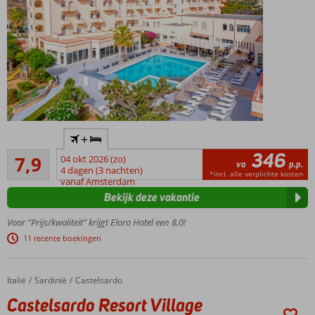
Direct aan
+
het
346
Goed
zandstrand
7,9
04 okt 2026 (zo)
va
p.p.
504
4 dagen (3 nachten)
Leuke
*incl. alle verplichte kosten
beoordelingen
vanaf Amsterdam
activiteiten
Bekijk deze vakantie
voor jong
en oud
Voor “Prijs/kwaliteit” krijgt Eloro Hotel een 8,0!
Maar liefst 7
11 recente boekingen
restaurants!
Historische
bezienswaardigheden
Italië
Castelsardo Resort Village
Home
Sardinië
Castelsardo
Op basis
Castelsardo Resort Village
van All