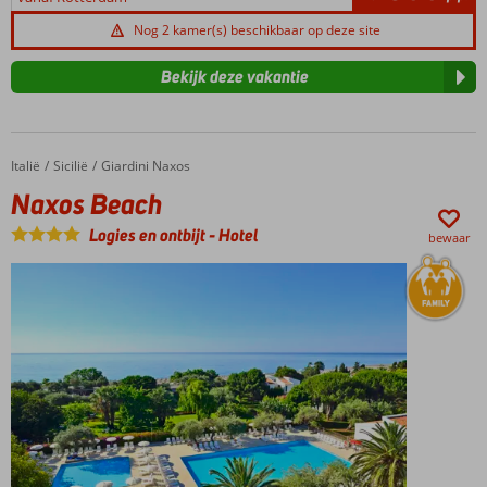
Nog 2 kamer(s) beschikbaar op deze site
Bekijk deze vakantie
Italië
Naxos Beach
Home
Sicilië
Giardini Naxos
Naxos Beach
Logies en ontbijt
-
Hotel
bewaar