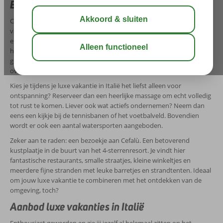
Exclusief hotel in Italië
Corendon biedt een goedkope luxe vakantie naar Italië aan op basis
van Logies & Ontbijt. Verblijf in een van de comfortabele bungalows
en geniet van de overheerlijke lokale en internationale gerechten in
het à-la-carterestaurant. Haal in de bar een verfrissend drankje en
geniet vervolgens buiten op het terras van het prachtige uitzicht
over de helderblauwe zee.
Kies je tijdens je luxe vakantie in Italië het liefst alleen voor
ontspanning? Reserveer dan een heerlijke massage om echt volledig
tot rust te komen. Liever ook wat actiefs ondernemen? Neem dan
eens een kijkje bij de tennisbanen of het voetbalveld. Bovendien
wordt er ook een aantal watersporten aangeboden.
Zeker aan te raden: een bezoekje aan Cefalù. Een betoverend
kustplaatje in de buurt van het 4-sterrenresort. Je vindt hier
fantastische restaurants, smalle straatjes, kleine winkeltjes en
meerdere fijne stranden met leuke barretjes en strandtenten. Ideaal
om jouw luxe vakantie te combineren met het ontdekken van de
omgeving, toch?
Aanbod luxe vakanties in Italië