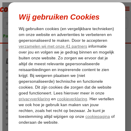
Pakketgarantie
Home
Luxe vakantie Italië
Luxe vakantie Italië
Wordt jouw volgende reis een luxe vakantie naar Italië? Kijk dan snel
eens naar ons aanbod. Je zult in het prachtige resort op Sicilië
genieten van het adembenemende uitzicht over zee en het
kristalheldere water van de Tyrreense Zee. Het 4-sterrenresort heeft
het ‘Premium Selection’ label, wat staat voor een zeer goede
kwaliteit, gastvrijheid en een hoog serviceniveau en is van alle
gemakken voorzien om jou een onvergetelijke, ontspannen en
vooral luxe vakantie te bezorgen. Wil jij een luxe hotel aan zee en
nabij een van de mooiste dorpjes van Sicilië? Dan is dit zeker iets
voor jou.