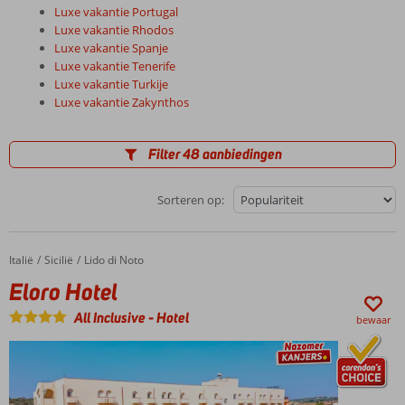
Luxe vakantie Portugal
Luxe vakantie Rhodos
Luxe vakantie Spanje
Luxe vakantie Tenerife
Luxe vakantie Turkije
Luxe vakantie Zakynthos
Filter 48 aanbiedingen
Sorteren op:
Italië
Eloro Hotel
Home
Sicilië
Lido di Noto
Eloro Hotel
All Inclusive
-
Hotel
bewaar