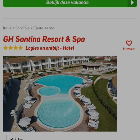
Bekijk deze vakantie
Italië
GH Santina Resort & Spa
Home
Sardinië
Castelsardo
GH Santina Resort & Spa
Logies en ontbijt
-
Hotel
bewaar
+