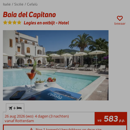
Italië
Baia del Capitano
Home
Sicilië
Cefalù
Baia del Capitano
Logies en ontbijt
-
Hotel
bewaar
+
26 aug 2026 (wo)
4 dagen (3 nachten)
583
va
p.p.
vanaf Rotterdam
Nog 1 kamer(s) beschikbaar op deze site