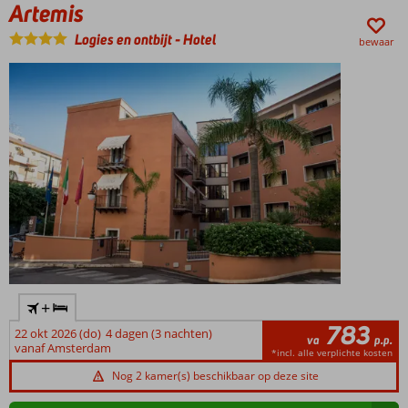
Artemis
Logies en ontbijt
-
Hotel
bewaar
+
783
22 okt 2026 (do)
4 dagen (3 nachten)
va
p.p.
vanaf Amsterdam
*incl. alle verplichte kosten
Nog 2 kamer(s) beschikbaar op deze site