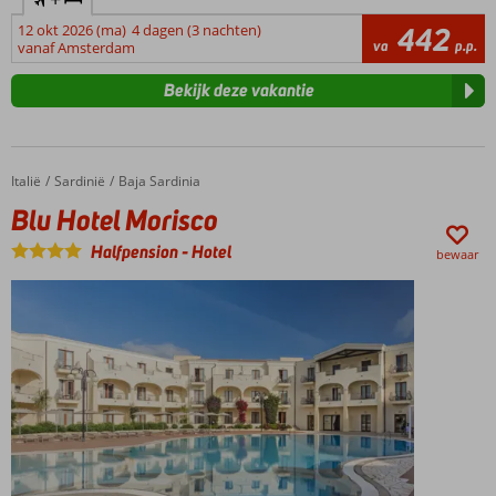
12 okt 2026 (ma)
4 dagen (3 nachten)
442
va
p.p.
vanaf Amsterdam
Bekijk deze vakantie
Italië
Blu Hotel Morisco
Home
Sardinië
Baja Sardinia
Blu Hotel Morisco
Halfpension
-
Hotel
bewaar