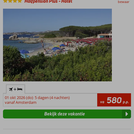
Halfpension Plus
-
Hotel
bewaar
Meerdere
zwembaden
Geschikt
voor
rustzoekers
en
ontdekkers
+
01 okt 2026 (do)
5 dagen (4 nachten)
580
va
p.p.
vanaf Amsterdam
Bekijk deze vakantie