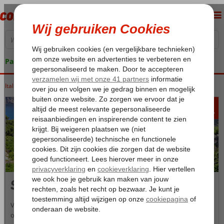
Pakketgarantie
Italië
Home
Sardinië
367
va
p.p.
Sardinië
Van het helderste zeewater wat je in Europa kunt vinden, tot de
ongerepte natuurgebieden; van de heerlijke gerechten uit de