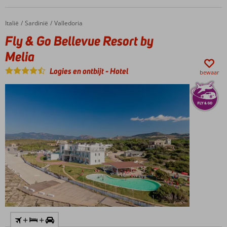
San
Teodoro
Italië
Fly & Go Bellevue Resort by Melia
Home
Sardinië
Valledoria
Verblijf
Fly & Go Bellevue Resort by
o.b.v. All
Melia
Inclusive
Light
Logies en ontbijt
-
Hotel
bewaar
+
+