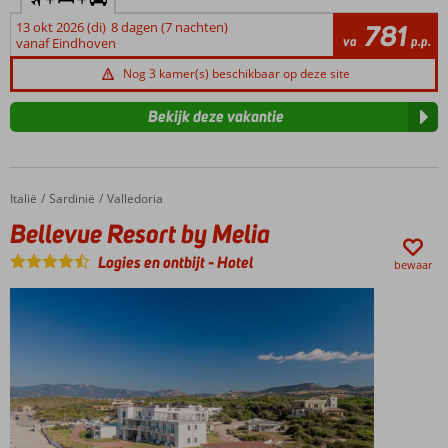
13 okt 2026 (di)
8 dagen (7 nachten)
781
va
p.p.
vanaf Eindhoven
Nog 3 kamer(s) beschikbaar op deze site
Bekijk deze vakantie
Italië
Bellevue Resort by Melia
Home
Sardinië
Valledoria
Bellevue Resort by Melia
Logies en ontbijt
-
Hotel
bewaar