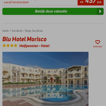
437
va
p.p.
vanaf Amsterdam
Bekijk deze vakantie
Italië
Blu Hotel Morisco
Home
Sardinië
Baja Sardinia
Blu Hotel Morisco
Halfpension
-
Hotel
bewaar