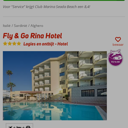
O.b.v. All
Voor “Service” krijgt Club Marina Seada Beach een 8,4!
Inclusive
Italië
Fly & Go Rina Hotel
Home
Sardinië
Alghero
Fly & Go Rina Hotel
Logies en ontbijt
-
Hotel
bewaar
+
+