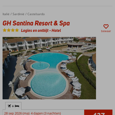
Italië
GH Santina Resort & Spa
Home
Sardinië
Castelsardo
GH Santina Resort & Spa
Logies en ontbijt
-
Hotel
bewaar
+
28 sep 2026 (ma)
4 dagen (3 nachten)