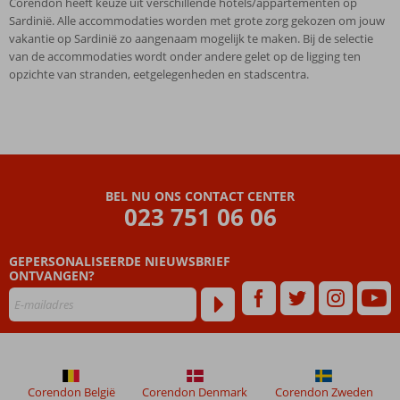
Corendon heeft keuze uit verschillende hotels/appartementen op
Sardinië. Alle accommodaties worden met grote zorg gekozen om jouw
vakantie op Sardinië zo aangenaam mogelijk te maken. Bij de selectie
van de accommodaties wordt onder andere gelet op de ligging ten
opzichte van stranden, eetgelegenheden en stadscentra.
BEL NU ONS CONTACT CENTER
023 751 06 06
GEPERSONALISEERDE NIEUWSBRIEF
ONTVANGEN?
Corendon België
Corendon Denmark
Corendon Zweden