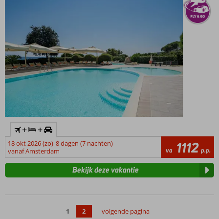
Inclusive
Light
+
+
18 okt 2026 (zo)
8 dagen (7 nachten)
1112
va
p.p.
vanaf Amsterdam
Bekijk deze vakantie
1
2
volgende pagina