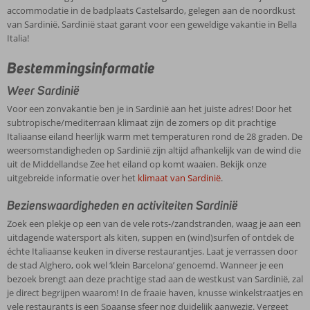
accommodatie in de badplaats Castelsardo, gelegen aan de noordkust
van Sardinië. Sardinië staat garant voor een geweldige vakantie in Bella
Italia!
Bestemmingsinformatie
Weer Sardinië
Voor een zonvakantie ben je in Sardinië aan het juiste adres! Door het
subtropische/mediterraan klimaat zijn de zomers op dit prachtige
Italiaanse eiland heerlijk warm met temperaturen rond de 28 graden. De
weersomstandigheden op Sardinië zijn altijd afhankelijk van de wind die
uit de Middellandse Zee het eiland op komt waaien. Bekijk onze
uitgebreide informatie over het
klimaat van Sardinië
.
Bezienswaardigheden en activiteiten Sardinië
Zoek een plekje op een van de vele rots-/zandstranden, waag je aan een
uitdagende watersport als kiten, suppen en (wind)surfen of ontdek de
échte Italiaanse keuken in diverse restaurantjes. Laat je verrassen door
de stad Alghero, ook wel ‘klein Barcelona’ genoemd. Wanneer je een
bezoek brengt aan deze prachtige stad aan de westkust van Sardinië, zal
je direct begrijpen waarom! In de fraaie haven, knusse winkelstraatjes en
vele restaurants is een Spaanse sfeer nog duidelijk aanwezig. Vergeet