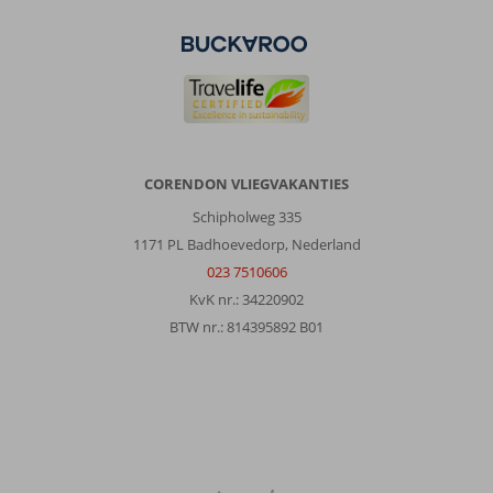
CORENDON VLIEGVAKANTIES
Schipholweg 335
1171 PL Badhoevedorp, Nederland
023 7510606
KvK nr.: 34220902
BTW nr.: 814395892 B01