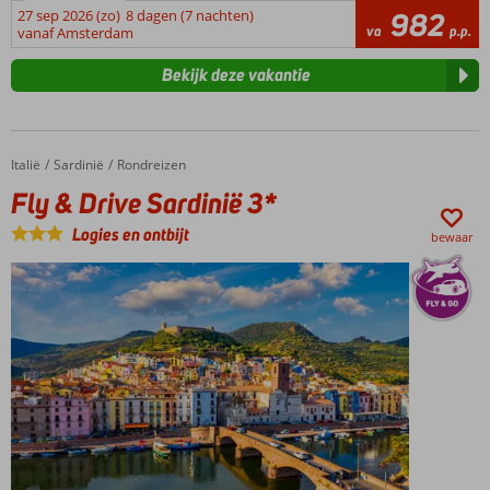
27 sep 2026 (zo)
8 dagen (7 nachten)
982
va
p.p.
vanaf Amsterdam
Bekijk deze vakantie
Italië
Fly & Drive Sardinië 3*
Home
Sardinië
Rondreizen
Fly & Drive Sardinië 3*
Logies en ontbijt
bewaar