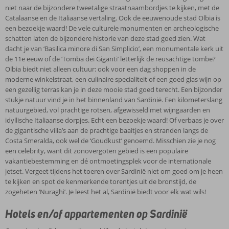
niet naar de bijzondere tweetalige straatnaambordjes te kijken, met de
Catalaanse en de Italiaanse vertaling. Ook de eeuwenoude stad Olbia is
een bezoekje waard! De vele culturele monumenten en archeologische
schatten laten de bijzondere historie van deze stad goed zien. Wat
dacht je van ‘Basilica minore di San Simplicio’, een monumentale kerk uit
de 11e eeuw of de ‘Tomba dei Giganti’ letterlijk de reusachtige tombe?
Olbia biedt niet alleen cultuur: ook voor een dag shoppen in de
moderne winkelstraat, een culinaire specialiteit of een goed glas wijn op
een gezellig terras kan je in deze mooie stad goed terecht. Een bijzonder
stukje natuur vind je in het binnenland van Sardinië. Een kilometerslang
natuurgebied, vol prachtige rotsen, afgewisseld met wijngaarden en
idyllische Italiaanse dorpjes. Echt een bezoekje waard! Of verbaas je over
de gigantische villa’s aan de prachtige baaitjes en stranden langs de
Costa Smeralda, ook wel de ‘Goudkust’ genoemd. Misschien zie je nog
een celebrity, want dit zonovergoten gebied is een populaire
vakantiebestemming en dé ontmoetingsplek voor de internationale
jetset. Vergeet tijdens het toeren over Sardinië niet om goed om je heen
te kijken en spot de kenmerkende torentjes uit de bronstijd, de
zogeheten ‘Nuraghi’. Je leest het al, Sardinië biedt voor elk wat wils!
Hotels en/of appartementen op Sardinië