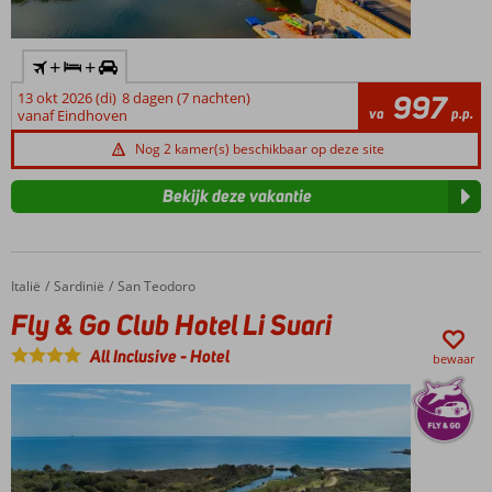
+
+
13 okt 2026 (di)
8 dagen (7 nachten)
997
va
p.p.
vanaf Eindhoven
Nog 2 kamer(s) beschikbaar op deze site
Bekijk deze vakantie
Italië
Fly & Go Club Hotel Li Suari
Home
Sardinië
San Teodoro
Fly & Go Club Hotel Li Suari
All Inclusive
-
Hotel
bewaar