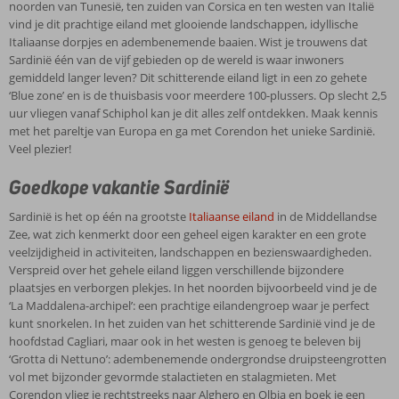
noorden van Tunesië, ten zuiden van Corsica en ten westen van Italië
vind je dit prachtige eiland met glooiende landschappen, idyllische
Italiaanse dorpjes en adembenemende baaien. Wist je trouwens dat
Sardinië één van de vijf gebieden op de wereld is waar inwoners
gemiddeld langer leven? Dit schitterende eiland ligt in een zo gehete
‘Blue zone’ en is de thuisbasis voor meerdere 100-plussers. Op slecht 2,5
uur vliegen vanaf Schiphol kan je dit alles zelf ontdekken. Maak kennis
met het pareltje van Europa en ga met Corendon het unieke Sardinië.
Veel plezier!
Goedkope vakantie Sardinië
Sardinië is het op één na grootste
Italiaanse eiland
in de Middellandse
Zee, wat zich kenmerkt door een geheel eigen karakter en een grote
veelzijdigheid in activiteiten, landschappen en bezienswaardigheden.
Verspreid over het gehele eiland liggen verschillende bijzondere
plaatsjes en verborgen plekjes. In het noorden bijvoorbeeld vind je de
‘La Maddalena-archipel’: een prachtige eilandengroep waar je perfect
kunt snorkelen. In het zuiden van het schitterende Sardinië vind je de
hoofdstad Cagliari, maar ook in het westen is genoeg te beleven bij
‘Grotta di Nettuno’: adembenemende ondergrondse druipsteengrotten
vol met bijzonder gevormde stalactieten en stalagmieten. Met
Corendon vlieg je rechtstreeks naar Alghero en Olbia en boek je een