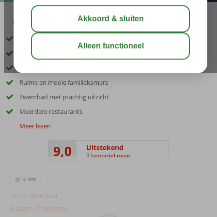
03:30
aug 29°
C
delen
bewaar
Van de bekende Grecotel keten
Indrukwekkende architectuur
2 privé stranden!
Ruime en mooie familiekamers
Zwembad met prachtig uitzicht
Meerdere restaurants
Meer lezen
9,0
Uitstekend
3 beoordelingen
+
14 okt 2026 (wo)
8 dagen (7 nachten)