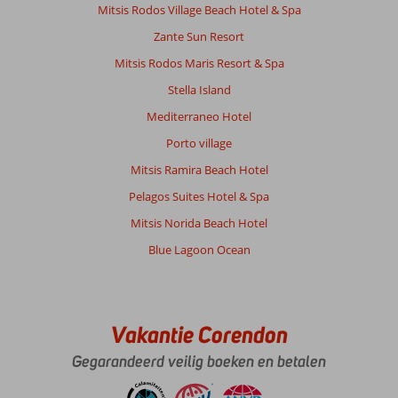
als
Mitsis Rodos Village Beach Hotel & Spa
je
Zante Sun Resort
all
inclusive
Mitsis Rodos Maris Resort & Spa
boekt.
Stella Island
Hier
wordt
Mediterraneo Hotel
niet
Porto village
veel
over
Mitsis Ramira Beach Hotel
verteld
Pelagos Suites Hotel & Spa
in
het
Mitsis Norida Beach Hotel
hotel
Blue Lagoon Ocean
en
lijkt
soms
ook
wat
Vakantie Corendon
onduidelijk
Gegarandeerd veilig boeken en betalen
te
zijn
als