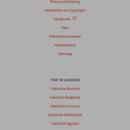
Privacyverklaring
Filter
reisgezelschap
Disclaimer en Copyright
Alle
Vacatures
Sorteren
Pers
op
Pakketreis boeken
datum (nieuw > oud)
Hotelketens
Sitemap
Thymen
9,0
Nederland
Met partner
,
20 september 2024
TOP 10 LANDEN
Vakantie Bonaire
Over
Vakantie Bulgarije
Gouves:
Vakantie Curacao
Gouves
is
Vakantie Nederland
een
Vakantie Egypte
leuk
plaatsje.