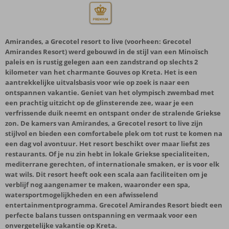
Amirandes, a Grecotel resort to live (voorheen: Grecotel
Amirandes Resort) werd gebouwd in de stijl van een Minoïsch
paleis en is rustig gelegen aan een zandstrand op slechts 2
kilometer van het charmante Gouves op Kreta. Het is een
aantrekkelijke uitvalsbasis voor wie op zoek is naar een
ontspannen vakantie. Geniet van het olympisch zwembad met
een prachtig uitzicht op de glinsterende zee, waar je een
verfrissende duik neemt en ontspant onder de stralende Griekse
zon. De kamers van Amirandes, a Grecotel resort to live zijn
stijlvol en bieden een comfortabele plek om tot rust te komen na
een dag vol avontuur. Het resort beschikt over maar liefst zes
restaurants. Of je nu zin hebt in lokale Griekse specialiteiten,
mediterrane gerechten, of internationale smaken, er is voor elk
wat wils. Dit resort heeft ook een scala aan faciliteiten om je
verblijf nog aangenamer te maken, waaronder een spa,
watersportmogelijkheden en een afwisselend
entertainmentprogramma. Grecotel Amirandes Resort biedt een
perfecte balans tussen ontspanning en vermaak voor een
onvergetelijke vakantie op Kreta.