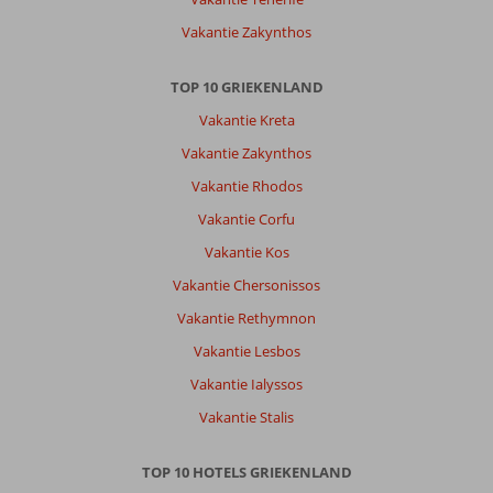
Grecotel
Vakantie Zakynthos
resort
to
live:
TOP 10 GRIEKENLAND
Wat
Vakantie Kreta
een
prachtig
Vakantie Zakynthos
hotel
Vakantie Rhodos
en
fijne
Vakantie Corfu
service.
Vakantie Kos
Wel
goed
Vakantie Chersonissos
om
Vakantie Rethymnon
te
weten
Vakantie Lesbos
waar
Vakantie Ialyssos
je
allemaal
Vakantie Stalis
recht
op
TOP 10 HOTELS GRIEKENLAND
hebt