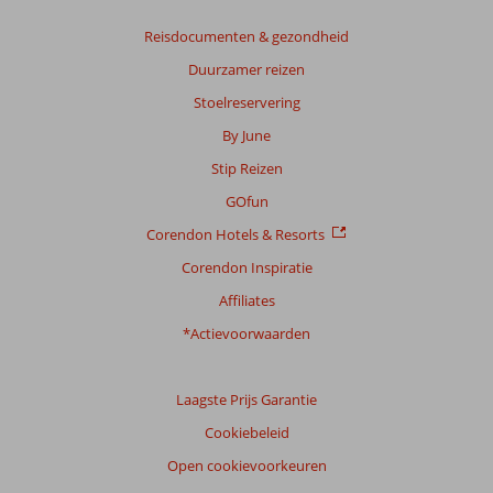
Totale
score
Reisdocumenten & gezondheid
Duurzamer reizen
Gebaseerd
op:
Stoelreservering
3
By June
beoordelingen
Stip Reizen
GOfun
Scoreverdeling
Corendon Hotels & Resorts
Algemene indruk
9,0
Eten
7,5
Ligging
9,0
Kamers
7,3
Corendon Inspiratie
Service
8,0
Kindvriendelijk
9,0
Affiliates
Prijs/kwaliteit
6,7
Wifi kwaliteit
6,0
*Actievoorwaarden
Ervaringen
van
onze
Laagste Prijs Garantie
klanten
Cookiebeleid
Taal
Open cookievoorkeuren
Nederlands (NL) (1)