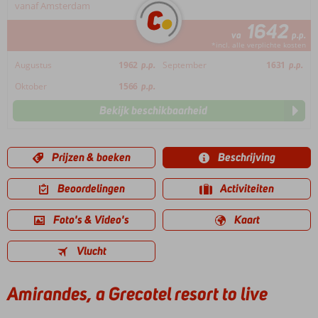
vanaf Amsterdam
1642
va
p.p.
*incl. alle verplichte kosten
Augustus
1962
p.p.
September
1631
p.p.
Oktober
1566
p.p.
Bekijk beschikbaarheid
Prijzen & boeken
Beschrijving
Beoordelingen
Activiteiten
Foto's & Video's
Kaart
Vlucht
Amirandes, a Grecotel resort to live