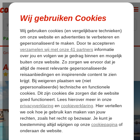
Pakketgarantie
Griekenland
Home
Kreta
Gouves
Amirandes, a Grecotel resort to live
Amirandes, a Grecotel resort to live
Halfpension
-
Hotel