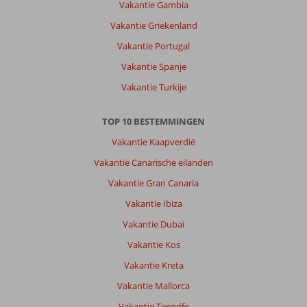
Vakantie Gambia
Niet
Vakantie Griekenland
er
groot
Vakantie Portugal
dus
Vakantie Spanje
als
je
Vakantie Turkije
echt
wat
TOP 10 BESTEMMINGEN
wil
zien
Vakantie Kaapverdië
kan
Vakantie Canarische eilanden
je
het
Vakantie Gran Canaria
beste
Vakantie Ibiza
wel
een
Vakantie Dubai
auto
Vakantie Kos
huren.
Vakantie Kreta
Over
Vakantie Mallorca
Amirandes,
a
Vakantie Tenerife