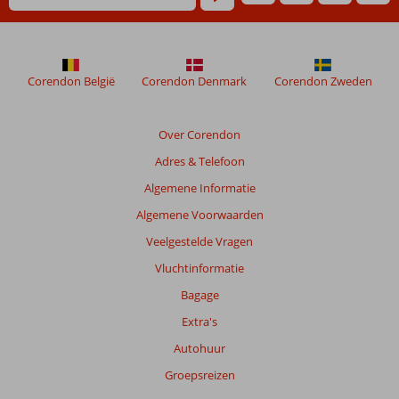
dan
48
maanden
worden
niet
Corendon België
Corendon Denmark
Corendon Zweden
meer
weergegeven
om
Over Corendon
de
Adres & Telefoon
relevantie
van
Algemene Informatie
de
Algemene Voorwaarden
getoonde
beoordelingen
Veelgestelde Vragen
te
Vluchtinformatie
garanderen.
Meer
Bagage
info
Extra's
over
onze
Autohuur
beoordelingen.
Groepsreizen