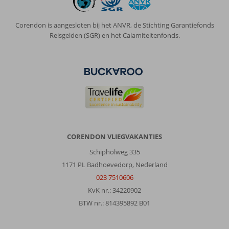
je
er
Corendon is aangesloten bij het ANVR, de Stichting Garantiefonds
naar
Reisgelden (SGR) en het Calamiteitenfonds.
vraagt.
Hierdoor
kan
je
er
laat
achter
komen
dat
je
CORENDON VLIEGVAKANTIES
recht
Schipholweg 335
had
op
1171 PL Badhoevedorp, Nederland
een
023 7510606
voucher
KvK nr.: 34220902
of
BTW nr.: 814395892 B01
discount.
Wij
hadden