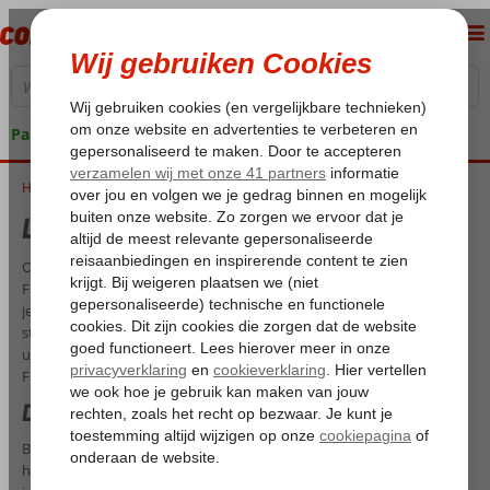
Pakketgarantie
Home
Luxe vakantie Fuerteventura
Luxe vakantie Fuerteventura
Op zoek naar een droomvakantie vol luxe en ontspanning? Ontdek
Fuerteventura met Corendon! Op ons zonnige eilandparadijs kun je
je helemaal in de watten laten leggen. Geniet van de prachtige
stranden, het heerlijke weer en de luxe resorts die we voor je hebben
uitgezocht. Bij Corendon begint jouw ultieme luxe vakantie naar
Fuerteventura!
De mooiste luxe hotels en resorts
Bij Corendon begrijpen we dat je wilt ontspannen in stijl. Daarom
hebben we speciale luxe accommodaties voor je geselecteerd, waar