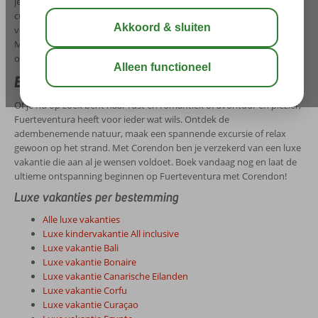
je kunt genieten van comfortabele kamers, uitstekende service en
culinaire hoogstandjes. Laat je verwennen in de spa, neem een
verfrissende duik in het zwembad en verken de prachtige omgeving.
Met Corendon wordt jouw vakantie op Fuerteventura een
onvergetelijke ervaring!
Boek je luxe vakantie naar Fuerteventura
Of je nu op zoek bent naar rust en romantiek of avontuur en plezier,
Fuerteventura heeft voor ieder wat wils. Ontdek de
adembenemende natuur, maak een spannende excursie of relax
gewoon op het strand. Met Corendon ben je verzekerd van een luxe
vakantie die aan al je wensen voldoet. Boek vandaag nog en laat de
ultieme ontspanning beginnen op Fuerteventura met Corendon!
Luxe vakanties per bestemming
Alle luxe vakanties
Luxe kindervakantie All inclusive
Luxe vakantie Bali
Luxe vakantie Bonaire
Luxe vakantie Canarische Eilanden
Luxe vakantie Corfu
Luxe vakantie Curaçao