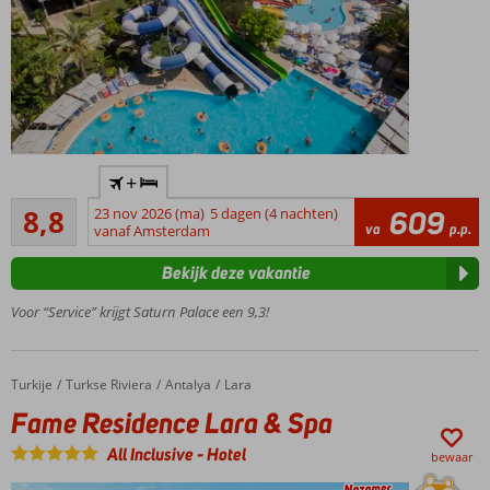
maar liefst 6 à-
la-
carterestaurants
Al
+
jarenlang
Aanrader
een
8,8
23 nov 2026 (ma)
5 dagen (4 nachten)
609
342
va
p.p.
topper in
vanaf Amsterdam
beoordelingen
ons
Bekijk deze vakantie
aanbod
Privé
Voor “Service” krijgt Saturn Palace een 9,3!
zandstrand
met pier?
Check!
Turkije
Fame Residence Lara & Spa
Home
Turkse Riviera
Antalya
Lara
Voor de kids:
Fame Residence Lara & Spa
aquapark,
waterglijbanen,
All Inclusive
-
Hotel
bewaar
miniclub
Uitgebreid