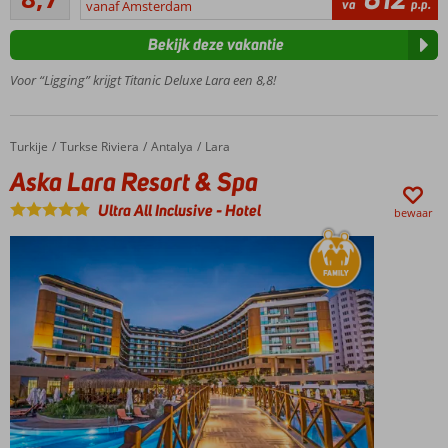
431
va
p.p.
ligging aan
vanaf Amsterdam
beoordelingen
het
Bekijk deze vakantie
privéstrand
en groot
Voor “Ligging” krijgt Titanic Deluxe Lara een 8,8!
aquapark
Jong én
oud
Turkije
Aska Lara Resort & Spa
Home
Turkse Riviera
Antalya
Lara
vermaakt
zich hier
Aska Lara Resort & Spa
prima
Ultra All Inclusive
-
Hotel
bewaar
Smullen
geblazen
door de
Ultra All
Inclusive
formule
Al jaren zeer
geliefd onder
Nederlanders
Met de
grootste
Kids