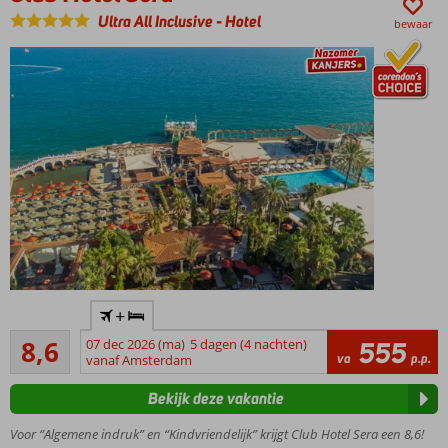
carterestaurants
Ultra All Inclusive
-
Hotel
bewaar
Familie
suites tot
wel 6
personen
Aquapark,
miniclub,
bioscoop
en nog
veel meer
Elegant
+
hotel met
Aanrader
Ottomaans
8,6
07 dec 2026 (ma)
5 dagen (4 nachten)
555
107
va
p.p.
interieur
vanaf Amsterdam
beoordelingen
en privé
Bekijk deze vakantie
zandstrand
Ultiem
Voor “Algemene indruk” en “Kindvriendelijk” krijgt Club Hotel Sera een 8,6!
relaxen in