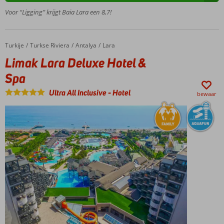
glijbanen
Voor “Ligging” krijgt Baia Lara een 8,7!
Goede
service en
vriendelijk
Turkije
Limak Lara Deluxe Hotel & Spa
Home
Turkse Riviera
Antalya
Lara
personeel
Limak Lara Deluxe Hotel &
Winnaar
Hotel of
Spa
the year
Ultra All Inclusive
-
Hotel
award
bewaar