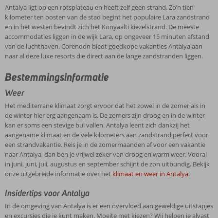
Antalya ligt op een rotsplateau en heeft zelf geen strand. Zo’n tien
kilometer ten oosten van de stad begint het populaire Lara zandstrand
en in het westen bevindt zich het Konyaalti kiezelstrand. De meeste
accommodaties liggen in de wijk Lara, op ongeveer 15 minuten afstand
van de luchthaven. Corendon biedt goedkope vakanties Antalya aan
naar al deze luxe resorts die direct aan de lange zandstranden liggen.
Bestemmingsinformatie
Weer
Het mediterrane klimaat zorgt ervoor dat het zowel in de zomer als in
de winter hier erg aangenaam is. De zomers zijn droog en in de winter
kan er soms een stevige bui vallen. Antalya leent zich dankzij het
aangename klimaat en de vele kilometers aan zandstrand perfect voor
een strandvakantie. Reis je in de zomermaanden af voor een vakantie
naar Antalya, dan ben je vrijwel zeker van droog en warm weer. Vooral
in juni, juni, juli, augustus en september schijnt de zon uitbundig. Bekijk
onze uitgebreide informatie over het
klimaat en weer in Antalya
.
Insidertips voor Antalya
In de omgeving van Antalya is er een overvloed aan geweldige uitstapjes
en excursies die je kunt maken. Moeite met kiezen? Wij helpen je alvast