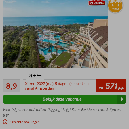
animatieprogramma
Buffet met
thema en 2 à-la-
carterestaurants
Al jaren een
+
uitstekende prijs-
Aanrader
kwaliteitverhouding
8,9
01 mrt 2027 (ma)
5 dagen (4 nachten)
571
584
va
p.p.
vanaf Amsterdam
Genieten
beoordelingen
aan ca. 125
Bekijk deze vakantie
meter
privéstrand
Voor “Algemene indruk” en “Ligging” krijgt Fame Residence Lara & Spa een
De spa &
8,9!
wellness
4 recente boekingen
is