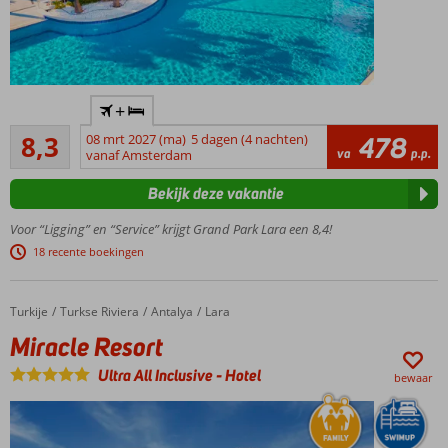
Hét
+
familiehotel
Zeer goed
in Lara
8,3
08 mrt 2027 (ma)
5 dagen (4 nachten)
478
1723
va
p.p.
voor de
vanaf Amsterdam
beoordelingen
beste prijs
Bekijk deze vakantie
Fantastisch
zandstrand
Voor “Ligging” en “Service” krijgt Grand Park Lara een 8,4!
met
18 recente boekingen
privégedeelte
Ruime
familiekamers
Turkije
Miracle Resort
Home
Turkse Riviera
Antalya
Lara
(6 pers.) met
Miracle Resort
2
slaapkamers
Ultra All Inclusive
-
Hotel
bewaar
Spetterpret
met 4
waterglijbanen