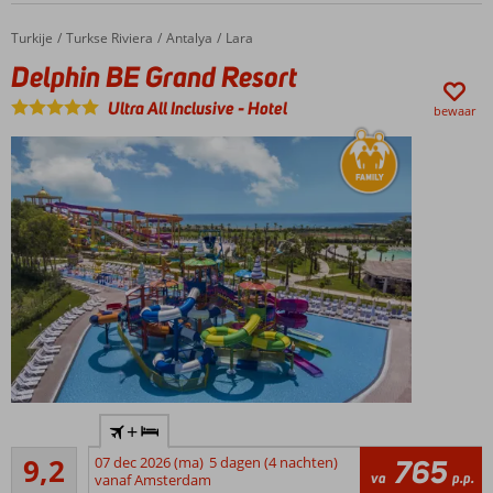
geweldig
Vandaag
Turkije
Delphin BE Grand Resort
Home
Turkse Riviera
Antalya
Lara
Turks,
Delphin BE Grand Resort
Chinees,
Italiaans,
Ultra All Inclusive
-
Hotel
bewaar
Mexicaans
of vis?
Voor de kids
een
onvergetelijke
ervaring
Luxe 5
+
sterren
Uitstekend
hotel
9,2
07 dec 2026 (ma)
5 dagen (4 nachten)
765
166
va
p.p.
direct
vanaf Amsterdam
beoordelingen