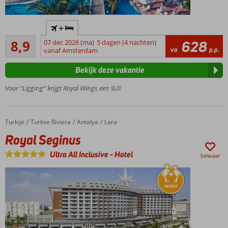
Direct aan
+
het
Aanrader
privéstrand
8,9
07 dec 2026 (ma)
5 dagen (4 nachten)
628
178
va
p.p.
vanaf Amsterdam
Zwembad
beoordelingen
met
Bekijk deze vakantie
glijbanen
Lunapark
Voor “Ligging” krijgt Royal Wings een 9,0!
voor de
kinderen
Diverse à-la-
Turkije
Royal Seginus
Home
Turkse Riviera
Antalya
Lara
carterestaurants
Royal Seginus
Ultra All Inclusive
-
Hotel
bewaar