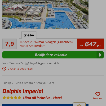
Geweldig
+
familiehotel
Goed
aan het
7,9
07 dec 2026 (ma)
5 dagen (4 nachten)
647
138
va
p.p.
strand
vanaf Amsterdam
beoordelingen
Aquapark
Bekijk deze vakantie
en een
lunapark
Voor “Kamers” krijgt Royal Seginus een 8,8!
Diverse
2 recente boekingen
restaurants
en bars
Ruime
Turkije
Delphin Imperial
Home
Turkse Riviera
Antalya
Lara
kamers
Delphin Imperial
Ultra All Inclusive
-
Hotel
bewaar