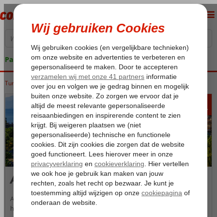
Pakketgarantie
Turkije
Home
Turkse Riviera
Antalya
293
va
p.p.
Antalya
Antalya, ook wel de parel van de Turkse Rivièra genoemd, is de
hoofdstad van de gelijknamige provincie. Deze grote stad ligt aan de