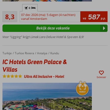
Luxe en
+
kwaliteit
Zeer goed
van de
8,3
07 dec 2026 (ma)
5 dagen (4 nachten)
587
131
va
p.p.
Limak
vanaf Amsterdam
beoordelingen
keten
Bekijk deze vakantie
Miniclub
voor
Voor “Ligging” krijgt Limak Lara Deluxe Hotel & Spa een 8,9!
kinderen
Aquapark
met 8
Turkije
IC Hotels Green Palace & Villas
Home
Turkse Riviera
Antalya
Kundu
glijbanen
IC Hotels Green Palace &
Villas
Ultra All Inclusive
-
Hotel
bewaar