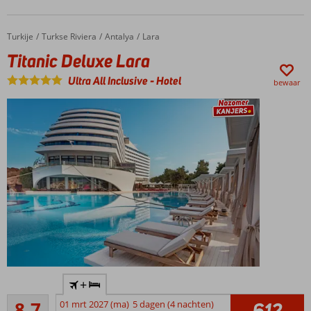
de
uitgebreide
Turkije
Titanic Deluxe Lara
Home
Turkse Riviera
Antalya
Lara
spa
Titanic Deluxe Lara
Diverse
restaurants,
Ultra All Inclusive
-
Hotel
bewaar
bars, disco
en shows
Miniclub
voor de
kids vol
eindeloos
plezier
Prachtig
+
thema-
Aanrader
hotel met
8,7
01 mrt 2027 (ma)
5 dagen (4 nachten)
612