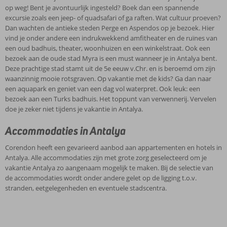
op weg! Bent je avontuurlijk ingesteld? Boek dan een spannende
excursie zoals een jeep- of quadsafari of ga raften. Wat cultuur proeven?
Dan wachten de antieke steden Perge en Aspendos op je bezoek. Hier
vind je onder andere een indrukwekkend amfitheater en de ruïnes van
een oud badhuis, theater, woonhuizen en een winkelstraat. Ook een
bezoek aan de oude stad Myra is een must wanneer je in Antalya bent.
Deze prachtige stad stamt uit de 5e eeuw v.Chr. en is beroemd om zijn
waanzinnig mooie rotsgraven. Op vakantie met de kids? Ga dan naar
een aquapark en geniet van een dag vol waterpret. Ook leuk: een
bezoek aan een Turks badhuis. Het toppunt van verwennerij. Vervelen
doe je zeker niet tijdens je vakantie in Antalya.
Accommodaties in Antalya
Corendon heeft een gevarieerd aanbod aan appartementen en hotels in
Antalya. Alle accommodaties zijn met grote zorg geselecteerd om je
vakantie Antalya zo aangenaam mogelijk te maken. Bij de selectie van
de accommodaties wordt onder andere gelet op de ligging t.o.v.
stranden, eetgelegenheden en eventuele stadscentra.