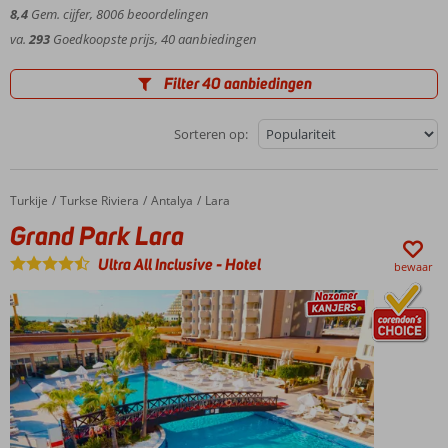
een bezoek aan een Turks badhuis. Het toppunt van verwennerij.
8,4
Gem. cijfer,
8006
beoordelingen
Vervelen doe je zeker niet tijdens je vakantie in Antalya.
va.
293
Goedkoopste prijs, 40 aanbiedingen
Filter 40 aanbiedingen
Sorteren op:
Turkije
Grand Park Lara
Home
Turkse Riviera
Antalya
Lara
Grand Park Lara
Ultra All Inclusive
-
Hotel
bewaar