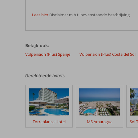
Lees hier
Disclaimer m.b.t. bovenstaande beschrijving.
De
beoordelingen
zijn
Bekijk ook:
door
onze
Volpension (Plus) Spanje
Volpension (Plus) Costa del Sol
klanten
geschreven
na
Gerelateerde hotels
hun
verblijf
in
Best
Siroco
Beoordelingen
Torreblanca Hotel
MS Amaragua
die
ouder
zijn