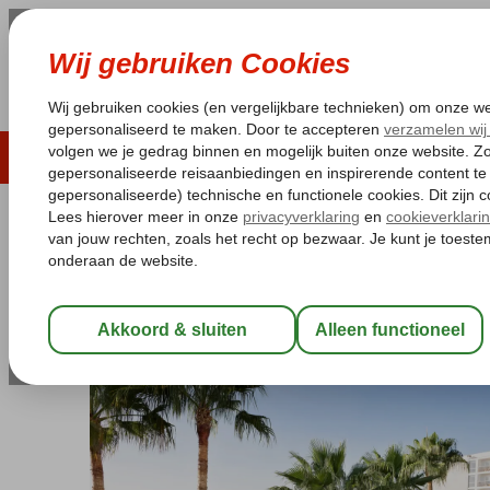
LAST MINUTE
ZOMER 2026
ZONVAKA
Pakketgarantie
Laagsteprijsgarantie*
Gratis
Spanje
Home
Costa del Sol
Benalmadena
Best Siroco
Best Siroco
Logies
-
Hotel