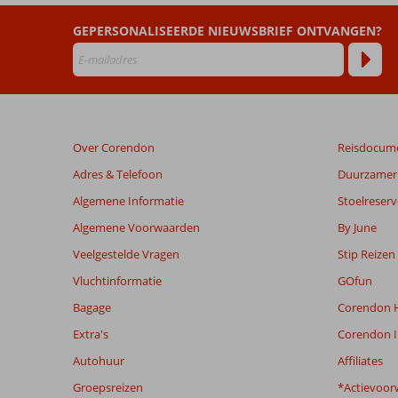
dan
48
GEPERSONALISEERDE NIEUWSBRIEF ONTVANGEN?
maanden
worden
niet
meer
weergegeven
om
Over Corendon
Reisdocum
de
relevantie
Adres & Telefoon
Duurzamer 
van
Algemene Informatie
Stoelreserv
de
getoonde
Algemene Voorwaarden
By June
beoordelingen
Veelgestelde Vragen
Stip Reizen
te
garanderen.
Vluchtinformatie
GOfun
Meer
Bagage
Corendon H
info
over
Extra's
Corendon I
onze
Autohuur
Affiliates
beoordelingen.
Groepsreizen
*Actievoor