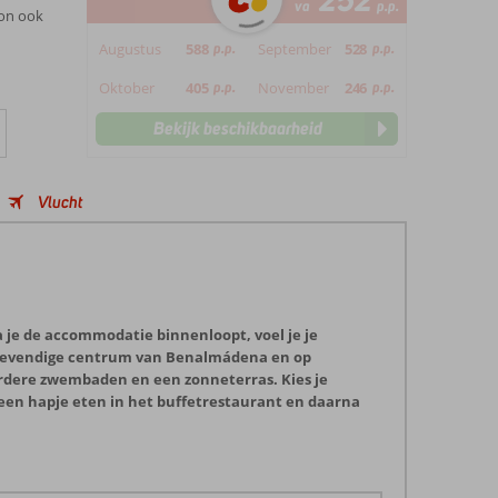
252
va
p.p.
ion ook
Augustus
588
p.p.
September
528
p.p.
Oktober
405
p.p.
November
246
p.p.
Bekijk beschikbaarheid
Vlucht
ra je de accommodatie binnenloopt, voel je je
het levendige centrum van Benalmádena en op
erdere zwembaden en een zonneterras. Kies je
 een hapje eten in het buffetrestaurant en daarna