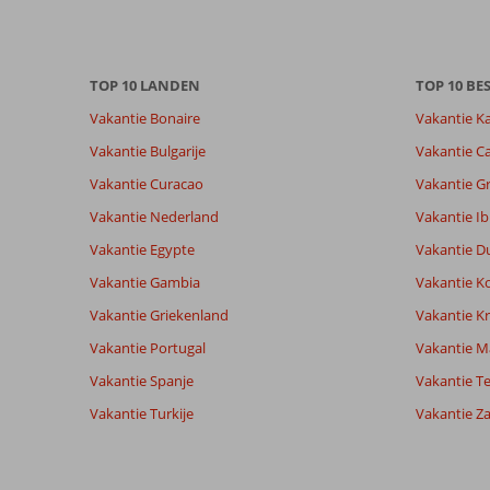
Totale score
Scoreverdeling
8,1
Algemene indruk
8,1
Eten
Gebaseerd op:
Ligging
8,1
Kamers
101
Zeer goed
TOP 10 LANDEN
TOP 10 B
Service
8,1
Kindvriende
beoordelingen
Prijs/kwaliteit
8,0
Wifi kwalite
Vakantie Bonaire
Vakantie K
Vakantie Bulgarije
Vakantie Ca
Ervaringen
Taal
Vakantie Curacao
Vakantie G
van onze
Nederlands (NL) (86)
Vakantie Nederland
Vakantie Ib
klanten
Vakantie Egypte
Vakantie D
Vakantie Gambia
Vakantie K
9,0
Vakantie Griekenland
Vakantie Kr
Over
Algemene indruk
9
Benalmadena:
Ligging
8
Vakantie Portugal
Vakantie M
Anoniem
Service
9
Lekker
Vakantie Spanje
Nederland
Vakantie Te
Prijs/kwaliteit
8
dicht
Met partner
Eten
10
aan
Vakantie Turkije
Vakantie Z
,
het
Kamers
9
20 juni 2026
strand
Kindvriendelijk
-
Zwembad
Wifi kwaliteit
5