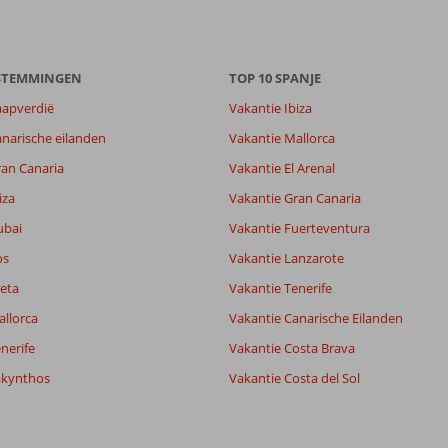
7,9
7,4
ESTEMMINGEN
TOP 10 SPANJE
lijk
7,4
it
7,1
aapverdië
Vakantie Ibiza
narische eilanden
Vakantie Mallorca
Filter reisgezelschap
Sorteren op
ran Canaria
Vakantie El Arenal
Alle
datum (nieuw > oud)
iza
Vakantie Gran Canaria
ubai
Vakantie Fuerteventura
os
Vakantie Lanzarote
eta
Vakantie Tenerife
allorca
Vakantie Canarische Eilanden
nerife
Vakantie Costa Brava
akynthos
Vakantie Costa del Sol