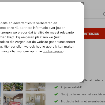
NTIE
VERRE REIZEN
ALL INCLUSIVE
WINTERZON
 annuleren*
Sfeervol hotel in Benalmádena
Al jaren geliefd!
Nabij de haven en het zandstra
Tropische tuin met zwembaden