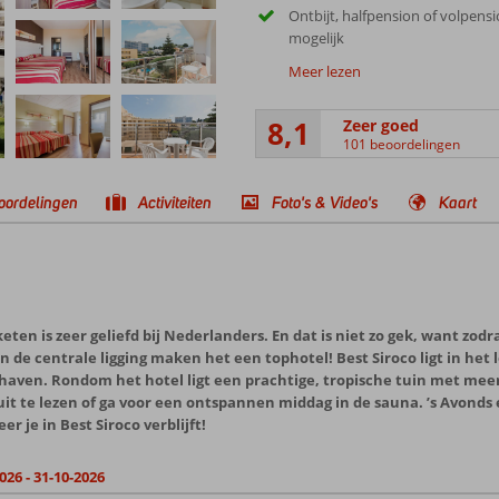
Ontbijt, halfpension of volpens
mogelijk
Meer lezen
8,1
Zeer goed
101 beoordelingen
oordelingen
Activiteiten
Foto's & Video's
Kaart
ten is zeer geliefd bij Nederlanders. En dat is niet zo gek, want zod
 en de centrale ligging maken het een tophotel! Best Siroco ligt in 
 haven. Rondom het hotel ligt een prachtige, tropische tuin met me
t te lezen of ga voor een ontspannen middag in de sauna. ’s Avonds
 je in Best Siroco verblijft!
026 - 31-10-2026