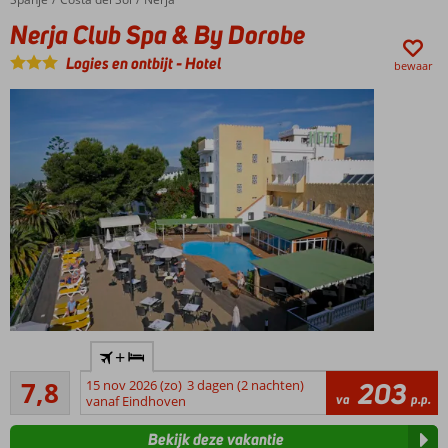
centrum
Nerja Club Spa & By Dorobe
Bezoek
het
Logies en ontbijt
-
Hotel
bewaar
prachtige
‘Balcón
de
Europa’
Halfpension
ook
mogelijk
Rustige
+
locatie
Goed
7,8
15 nov 2026 (zo)
3 dagen (2 nachten)
203
Halfpension
5
va
p.p.
vanaf Eindhoven
ook
beoordelingen
mogelijk
Bekijk deze vakantie