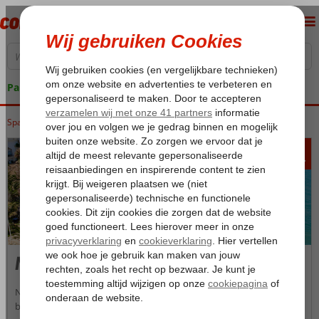
Pakketgarantie
Spanje
Home
Costa del Sol
Costa del Sol
Nerja
203
va
p.p.
Nerja
Nerja is een leuke en sfeervolle badplaats aan de Costa del Sol en
biedt een veelzijdigheid aan mogelijkheden. De vakantiebestemming