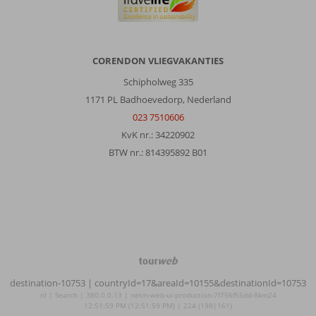
CORENDON VLIEGVAKANTIES
Schipholweg 335
1171 PL Badhoevedorp, Nederland
023 7510606
KvK nr.: 34220902
BTW nr.: 814395892 B01
TourWeb
©
destination-10753
| countryId=17&areaId=10155&destinationId=10753
NetMatch
nl | Search | 380.0.0.13 | netm-web-ui-production-7f756f55dd-8km24
12:51:59 PM (12:51:59 PM) | 224 (198|161)