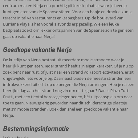
centrum maken Nerja een prachtig pittoresk plaatsje waar je heerlijk
kunt genieten van de Spaanse sferen. Voor een hapje en drankje kun je
terecht in tal van restaurants en (tapas)bars. Op de boulevard van
Burriana Playa is het vooral ’s avonds erg gezellig. Wie een leuke
badplaats zoekt om lekker ontspannen van de Spaanse zon te genieten
gaat op vakantie naar Nerja!
Goedkope vakantie Nerja
De kustlijn van Nerja bestaat uit meerdere mooie stranden waar je
heerlijk kunt genieten. Ieder strand heeft zijn eigen karakter. Of je nu op
zoek bent naar rust, of juist naar een strand vol (sport)activiteiten, er zit
ongetwijfeld iets voor je bij. Daarnaast bieden de meeste stranden een
indrukwekkend uitzicht op de bergen die Nerja omringen. Heb je na een
heerlijke dag aan het strand nog zin om uit te gaan? Dan is Plaza Tutti
Frutti, met een tiental horecagelegenheden, hét uitgaansplein om naar
toe te gaan. Nieuwsgierig geworden naar dit schilderachtige plaatsje
met z’n mooie stranden? Boek dan snel een goedkope vakantie naar
Nerja.
Bestemmingsinformatie