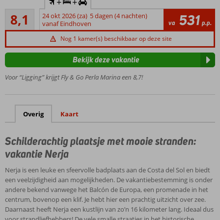
+
+
huurauto
Zeer goed
8,1
24 okt 2026 (za)
5 dagen (4 nachten)
531
Direct aan
48
va
p.p.
vanaf Eindhoven
het brede
beoordelingen
zandstrand
Nog 1 kamer(s) beschikbaar op deze site
Kamers
met
Bekijk deze vakantie
zeezicht
Voor “Ligging” krijgt Fly & Go Perla Marina een 8,7!
boekbaar
Op ca.
100
meter
Overig
Kaart
van
Nerja
Schilderachtig plaatsje met mooie stranden:
centrum
vakantie Nerja
Bezoek
het
Nerja is een leuke en sfeervolle badplaats aan de Costa del Sol en biedt
prachtige
een veelzijdigheid aan mogelijkheden. De vakantiebestemming is onder
‘Balcón
andere bekend vanwege het Balcón de Europa, een promenade in het
de
centrum, bovenop een klif. Je hebt hier een prachtig uitzicht over zee.
Europa’
Daarnaast heeft Nerja een kustlijn van zo’n 16 kilometer lang. Ideaal dus
voor strandliefhebbers! De vele smalle straatjes in het historische