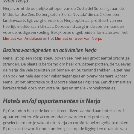
Weer Nerja
Nerja vormt de oostelijke uitloper van de Costa del Sol en ligt aan de
Middellandse Zee. De bergketen ‘Sierra Nevada’ die ca. 2 kilometer
landinwaarts ligt, zorgt ervoor dat Nerja optimaal profiteert van een
heerlijk mediterraan klimaat. De zeewind zorgt in de zomermaanden
voor de nodige verkoeling. Bekijk onze uitgebreide informatie over het
klimaat van Andalusië
en het
klimaat en weer van Nerja
.
Bezienswaardigheden en activiteiten Nerja
Nerja ligt op een rotsplateau boven zee, met een groot aantal prachtige
stranden. De plaats is beroemd om haar druipsteengrotten, de ‘Cueavas
de Nerja’ die vele toeristen uit binnen- en buitenland trekken. Je ziet hier
dan ook het hele jaar door vakantiegangers en overwinteraars. Achter
Nerja ligt het pittoreske oud Moorse plaatsje Frigiliana. Een charmant en
karakteristiek dorp met witte huisjes en smalle kronkelstraatjes.
Hotels en/of appartementen in Nerja
Bij Corendon heb je de keuze uit een divers aanbod aan hotels en/of
appartementen. Alle accommodaties worden met grote zorg
geselecteerd om je vakantie in Nerja zo comfortabel mogelijk te maken.
Bij de selectie wordt onder andere gelet op de ligging ten opzichte van