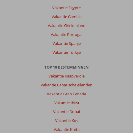
Sol
Vakantie Egypte
Torremolinos
Don
Vakantie Gambia
Pablo:
Vakantie Griekenland
Mooi
Vakantie Portugal
en
goed
Vakantie Spanje
verzorgd.
Vakantie Turkije
Handdoeken
leggen
op
TOP 10 BESTEMMINGEN
bedjes
Vakantie Kaapverdië
is
heel
Vakantie Canarische eilanden
vervelend
Vakantie Gran Canaria
Algemene indruk
9
Eten
-
Vakantie Ibiza
Ligging
7
Kamers
8
Vakantie Dubai
Service
9
Kindvriendelijk
8
Prijs/kwaliteit
7
Wifi kwaliteit
7
Vakantie Kos
Vakantie Kreta