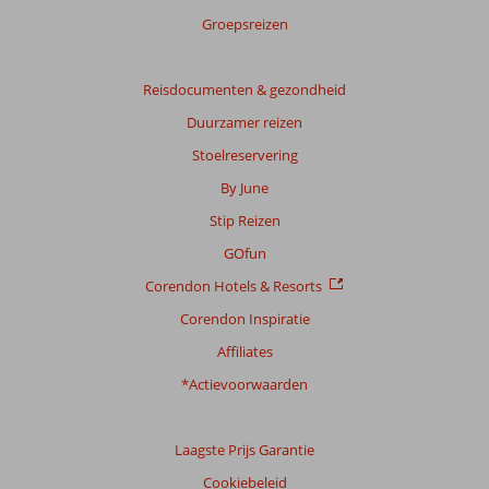
Groepsreizen
Scoreverdeling
Reisdocumenten & gezondheid
Algemene indruk
8,8
Eten
8,0
Ligging
9,2
Kamers
8,3
Duurzamer reizen
Service
8,7
Kindvriendelijk
8,0
Stoelreservering
Prijs/kwaliteit
8,1
Wifi kwaliteit
6,9
By June
Ervaringen
Stip Reizen
van
GOfun
onze
klanten
Corendon Hotels & Resorts
Taal
Corendon Inspiratie
Nederlands (NL) (87)
Affiliates
Filter
*Actievoorwaarden
reisgezelschap
Alle
Laagste Prijs Garantie
Sorteren
op
Cookiebeleid