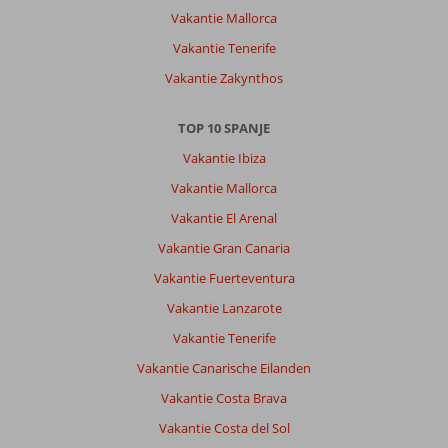
Stanley
Vakantie Mallorca
8,0
Nederland
Vakantie Tenerife
Met partner
Vakantie Zakynthos
,
22 juni 2026
TOP 10 SPANJE
Vakantie Ibiza
Over
Torremolinos:
Vakantie Mallorca
Prima,
Vakantie El Arenal
mooie
boulevard
Vakantie Gran Canaria
en
Vakantie Fuerteventura
haven.
Vanuit
Vakantie Lanzarote
het
Vakantie Tenerife
hotel,
makkelijk
Vakantie Canarische Eilanden
uitstapjes
Vakantie Costa Brava
te
boeken.
Vakantie Costa del Sol