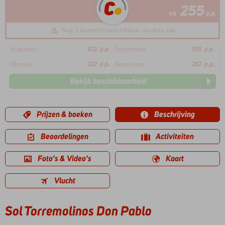
255
va
p.p.
Nog 3 kamer(s) beschikbaar op deze site
Augustus
622
p.p.
September
550
p.p.
Oktober
427
p.p.
November
267
p.p.
Bekijk beschikbaarheid
Prijzen & boeken
Beschrijving
Beoordelingen
Activiteiten
Foto's & Video's
Kaart
Vlucht
Sol Torremolinos Don Pablo