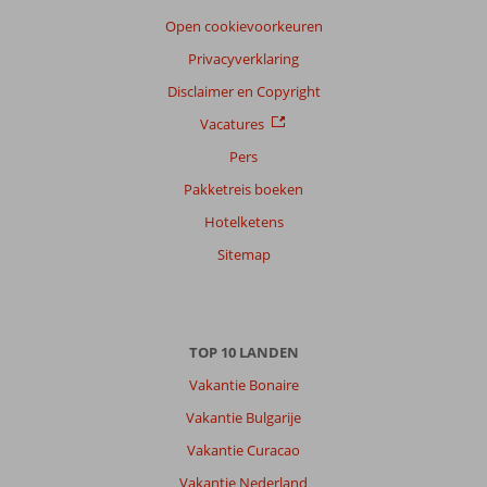
datum (nieuw > oud)
Open cookievoorkeuren
Privacyverklaring
Anoniem
9,0
Disclaimer en Copyright
Nederland
Gezin met oud(ere) kind(eren)
Vacatures
,
23 juli 2026
Pers
Pakketreis boeken
Over
Hotelketens
Torremolinos:
Sitemap
Mooi
,
veel
Nederlanders,
leuke
TOP 10 LANDEN
winkels
Vakantie Bonaire
en
goede
Vakantie Bulgarije
restaurants
Vakantie Curacao
Over
Vakantie Nederland