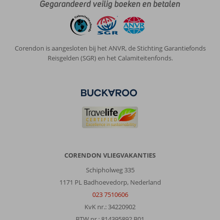
Gegarandeerd veilig boeken en betalen
Service
9
Kindvriendelijk
-
Prijs/kwaliteit
8
Wifi kwaliteit
6
Corendon is aangesloten bij het ANVR, de Stichting Garantiefonds
Henricus
9,0
Reisgelden (SGR) en het Calamiteitenfonds.
Nederland
Met partner
,
21 juni 2026
Over
Torremolinos:
Prima
locatie
CORENDON VLIEGVAKANTIES
en
Schipholweg 335
kort
aan
1171 PL Badhoevedorp, Nederland
het
023 7510606
strand
KvK nr.: 34220902
en
BTW nr.: 814395892 B01