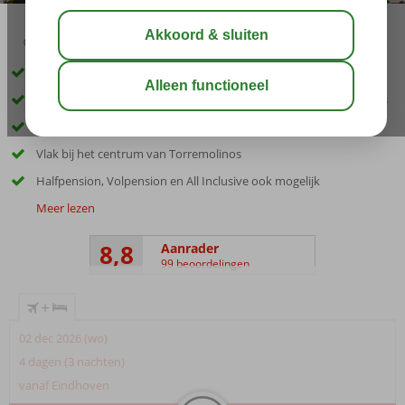
03:00
00:20
aug 31°
C
delen
bewaar
Ruim complex met vele faciliteiten
Modern en comfortablel hotel, een van de betere in Torremolinos
Aan het strand
Vlak bij het centrum van Torremolinos
Halfpension, Volpension en All Inclusive ook mogelijk
Meer lezen
8,8
Aanrader
99 beoordelingen
+
02 dec 2026 (wo)
4 dagen (3 nachten)
vanaf Eindhoven