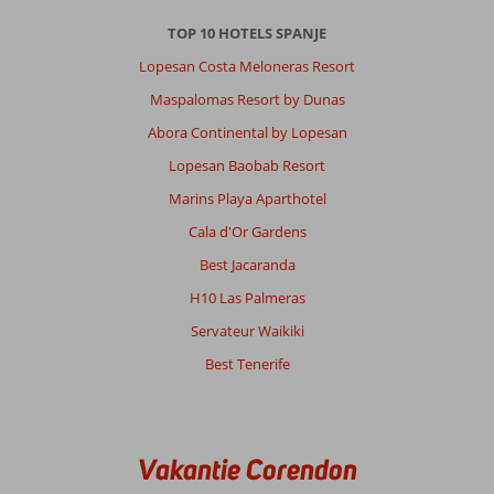
Over
TOP 10 HOTELS SPANJE
Sol
Torremolinos
Lopesan Costa Meloneras Resort
Don
Maspalomas Resort by Dunas
Pablo:
Abora Continental by Lopesan
Best
wel
Lopesan Baobab Resort
groot,
Marins Playa Aparthotel
maar
goed
Cala d'Or Gardens
te
Best Jacaranda
doen.
Alleen
H10 Las Palmeras
misten
Servateur Waikiki
we
pindakaas
Best Tenerife
bij
het
ontbijt.
Vakantie Corendon
Algemene indruk
8
Eten
7
Ligging
8
Kamers
8