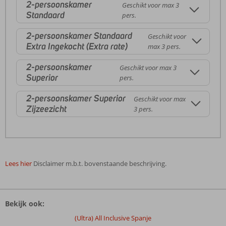
2-persoonskamer
Geschikt voor max 3
Standaard
pers.
2-persoonskamer Standaard
Geschikt voor
Extra Ingekocht (Extra rate)
max 3 pers.
2-persoonskamer
Geschikt voor max 3
Superior
pers.
2-persoonskamer Superior
Geschikt voor max
Zijzeezicht
3 pers.
Lees hier
Disclaimer m.b.t. bovenstaande beschrijving.
De
beoordelingen
Bekijk ook:
zijn
door
(Ultra) All Inclusive Spanje
onze