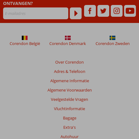
ONTVANGEN?
om
de
relevantie
van
de
getoonde
beoordelingen
Corendon België
Corendon Denmark
Corendon Zweden
te
garanderen.
Meer
Over Corendon
info
Adres & Telefoon
over
onze
Algemene Informatie
beoordelingen.
Algemene Voorwaarden
Veelgestelde Vragen
Totale
score
Vluchtinformatie
Bagage
Gebaseerd
op:
Extra's
99
Autohuur
beoordelingen