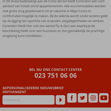
In dit leuke badplaatsje aan de Costa del Sol biedt Corendon een ruim
aanbod van hotels en/of appartementen. Alle accommodaties worden
met grote zorg geselecteerd om je vakantie in Mijas Costa zo
comfortabel mogelijk te maken. Bij de selectie wordt onder andere gelet
op de ligging ten opzichte van stranden, eetgelegenheden en winkels.
Corendon biedt hier ook een aantal Fly & Go’s aan waarbij je de
beschikking heeft over een huurauto en dus gemakkelijk de prachtige
omgeving kunt ontdekken.
BEL NU ONS CONTACT CENTER
023 751 06 06
GEPERSONALISEERDE NIEUWSBRIEF
ONTVANGEN?