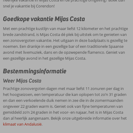
heerlijke vakantie in Mijas Costa en de prachtige omgeving? Boek dan
snel je vakantie bij Corendon!
Goedkope vakantie Mijas Costa
Met een prachtige kustlijn van maar liefst 12 kilometer en het prachtige
brede zandstrand, is Mijas Costa dé plek bij uitstek om te genieten van
een zonovergoten vakantie. Het uitgaan in deze badplaats is gezellig te
noemen. Een drankje in een gezellige bar of een traditionele Spaanse
avond met livemuziek, dans en de opzwepende flamenco. Geniet van
een gezellige avond in het gezellige Mijas Costa.
Bestemmingsinformatie
Weer Mijas Costa
Prachtige zonovergoten dagen met maar liefst 11 zonuren per dag in
het hoogseizoen, een temperatuur die kan oplopen tot zo’n 31 graden
en dan een verkoelende duik nemen in zee die in de zomermaanden
ongeveer 22 graden warm is. Geniet ook van fijne temperaturen van
gemiddeld zo’n 24 graden in het voor- en najaar, het is in Mijas Costa
dan al heerlijk aangenaam. Bekijk onze uitgebreide informatie over het
klimaat van Andalusië
.