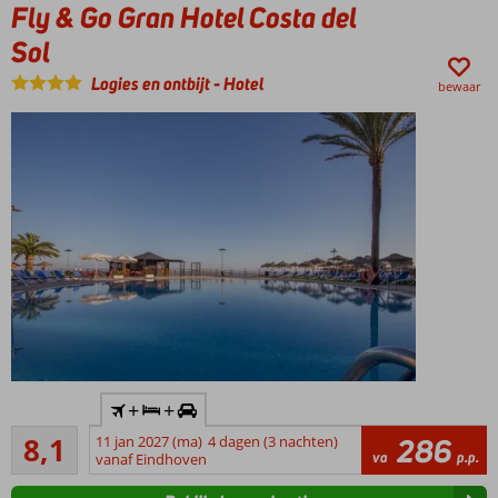
Fly & Go Gran Hotel Costa del
Marbella
en Ronda
Sol
Levendige
Logies en ontbijt
-
Hotel
Fuengirola
bewaar
goed
bereikbaar
All
Inclusive
tegen
een
kleine
meerprijs
Inclusief
+
+
huurauto
Zeer goed
8,1
11 jan 2027 (ma)
4 dagen (3 nachten)
286
Direct
264
va
p.p.
vanaf Eindhoven
aan het
beoordelingen
strand