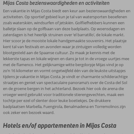
Mijas Costa bezienswaardigheden en activiteiten
Een vakantie in Mijas Costa biedt een keur aan bezienswaardigheden en
activiteiten. Op sportief gebied kun je tal van watersporten beoefenen
zoals waterskiën, windsurfen of jetskiën. Golfliefhebbers kunnen een
balletje slaan op de golfbaan van deze badplaats. Op woensdagen en
zaterdagen is het heerlijk struinen over ‘el barratillo’, de lokale markt.
Hier scoor je de mooiste lokale handgemaakte souvenirs. Het plaatsje
kent tal van festivals en avonden waar je zintuigen volledig worden
blootgesteld aan de Spaanse cultuur. Zo maak je kennis met de
lekkerste tapas en lokale wijnen en dans je tot in de vroege uurtjes mee
met de flamenco. Het gelijknamige witte bergdorpje Mijas vind je op
zo’n 16 kilometer en vormt ongetwijfeld één van de leukste uitstapjes
tijdens je vakantie in Mijas Costa. Je vindt er charmante schilderachtige
straatjes en geniet van spectaculaire panorama’s over de Costa del Sol
en de groene bergen in het achterland. Bezoek hier ook de arena die
vroeger werd gebruikt voor traditionele stierengevechten, maak een
tochtje per ezel of slenter door leuke boetiekjes. De drukkere
badplaatsen Marbella, Fuengirola, Benalmadena en Torremolinos zijn
ook zeker een bezoek waard.
Hotels en/of appartementen in Mijas Costa