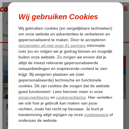
Pakketgarantie
Spanje
Home
Costa del Sol
Costa del Sol
Mijas Costa
210
va
p.p.
Mijas Costa
Van authentiek vissersdorpje uitgegroeid tot gezellige kleinschalige
badplaats waar je nog steeds de Spaanse sfeer en het rustige