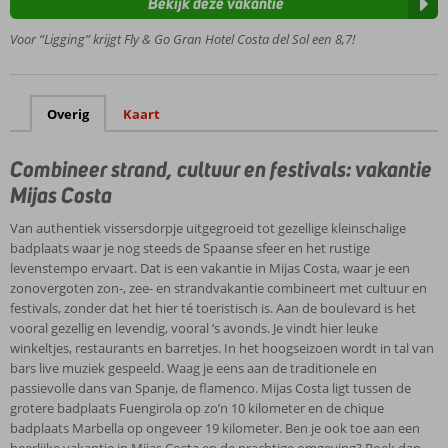
Bekijk deze vakantie
gelegen
Vlak bij
Voor “Ligging” krijgt Fly & Go Gran Hotel Costa del Sol een 8,7!
centrum
La Cala
de Mijas
Overig
Kaart
Perfecte
uitvalsbasis
voor
Combineer strand, cultuur en festivals: vakantie
bezoek
Mijas Costa
Marbella
en Ronda
Van authentiek vissersdorpje uitgegroeid tot gezellige kleinschalige
Levendige
badplaats waar je nog steeds de Spaanse sfeer en het rustige
Fuengirola
levenstempo ervaart. Dat is een vakantie in Mijas Costa, waar je een
goed
zonovergoten zon-, zee- en strandvakantie combineert met cultuur en
bereikbaar
festivals, zonder dat het hier té toeristisch is. Aan de boulevard is het
vooral gezellig en levendig, vooral ’s avonds. Je vindt hier leuke
All
winkeltjes, restaurants en barretjes. In het hoogseizoen wordt in tal van
Inclusive
bars live muziek gespeeld. Waag je eens aan de traditionele en
tegen
passievolle dans van Spanje, de flamenco. Mijas Costa ligt tussen de
een
grotere badplaats Fuengirola op zo’n 10 kilometer en de chique
kleine
badplaats Marbella op ongeveer 19 kilometer. Ben je ook toe aan een
meerprijs