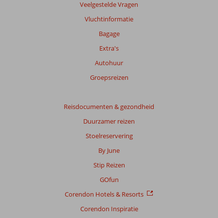
beoordelingen.
Veelgestelde Vragen
Vluchtinformatie
Totale
Bagage
score
Extra's
Gebaseerd
Autohuur
op:
158
Groepsreizen
beoordelingen
Reisdocumenten & gezondheid
Scoreverdeling
Duurzamer reizen
Algemene indruk
8,6
Eten
7,5
Stoelreservering
Ligging
8,1
Kamers
8,5
Service
8,6
Kindvriendelijk
By June
7,7
Prijs/kwaliteit
8,4
Wifi kwaliteit
8,3
Stip Reizen
GOfun
Ervaringen
van
Corendon Hotels & Resorts
onze
Corendon Inspiratie
klanten