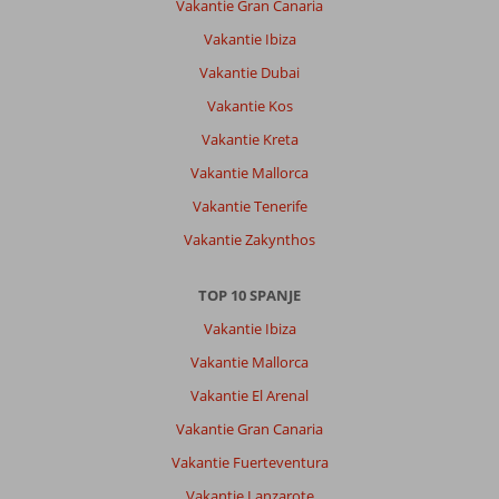
del
Vakantie Gran Canaria
Paraiso:
Vakantie Ibiza
De
Vakantie Dubai
accomodatie
is
Vakantie Kos
top!
Vakantie Kreta
Onze
2e
Vakantie Mallorca
keer
Vakantie Tenerife
hier!
Zeer
Vakantie Zakynthos
ruime
en
TOP 10 SPANJE
schone
appartementen
Vakantie Ibiza
voorzien
Vakantie Mallorca
van
alle
Vakantie El Arenal
gemakken!
Vakantie Gran Canaria
Omdat
wij
Vakantie Fuerteventura
jonge
Vakantie Lanzarote
kinderen