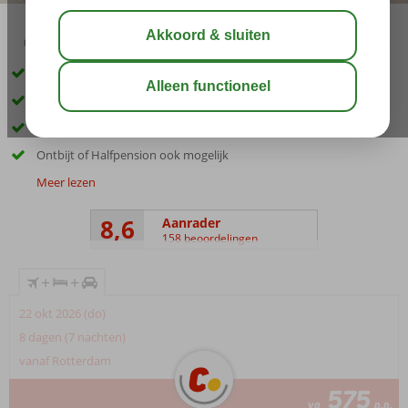
03:00
01:15
aug 31°
C
delen
bewaar
Inclusief huurauto
Rustig gelegen tussen de heuvels
Ruime appartementen en villa's
Ontbijt of Halfpension ook mogelijk
Meer lezen
8,6
Aanrader
158 beoordelingen
+
+
22 okt 2026 (do)
8 dagen (7 nachten)
vanaf Rotterdam
575
va
p.p.