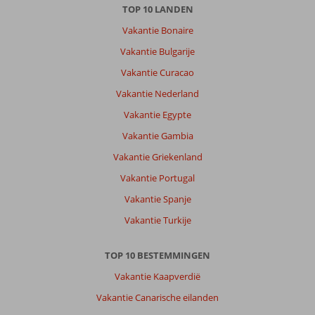
heeft
TOP 10 LANDEN
veel
Vakantie Bonaire
te
bieden..
Vakantie Bulgarije
drukte
Vakantie Curacao
en
rust,
Vakantie Nederland
natuur
Vakantie Egypte
en
gezellige
Vakantie Gambia
stadjes,
Vakantie Griekenland
mooie
stranden
Vakantie Portugal
en
Vakantie Spanje
lekker
eten.
Vakantie Turkije
Over
TOP 10 BESTEMMINGEN
Fly
&
Vakantie Kaapverdië
Go
Vakantie Canarische eilanden
Colina