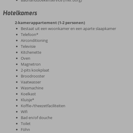
Badhanddoekenservice (met borg)
Hotelkamers
2-kamerappartement (1-2 personen)
Bestaat uit een woonkamer en een aparte slaapkamer
Telefoon*
Airconditioning
Televisie
Kitchenette
Oven
Magnetron
2-pits kookplaat
Broodrooster
Vaatwasser
Wasmachine
Koelkast
Kluisje*
Koffie-/theezetfaciliteiten
Wifi
Bad en/of douche
Toilet
Föhn