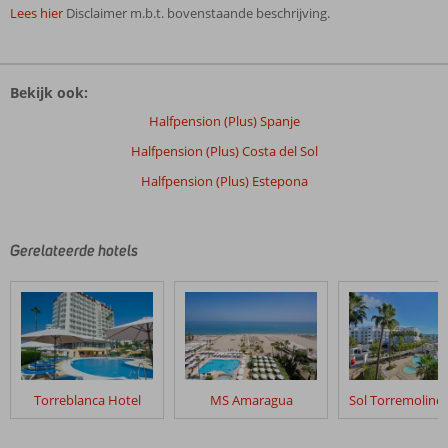
Lees hier
Disclaimer m.b.t. bovenstaande beschrijving.
De
beoordelingen
Bekijk ook:
zijn
door
Halfpension (Plus) Spanje
onze
Halfpension (Plus) Costa del Sol
klanten
geschreven
Halfpension (Plus) Estepona
na
hun
verblijf
Gerelateerde hotels
in
Fly
&
Go
Colina
del
Paraiso
Torreblanca Hotel
MS Amaragua
Beoordelingen
die