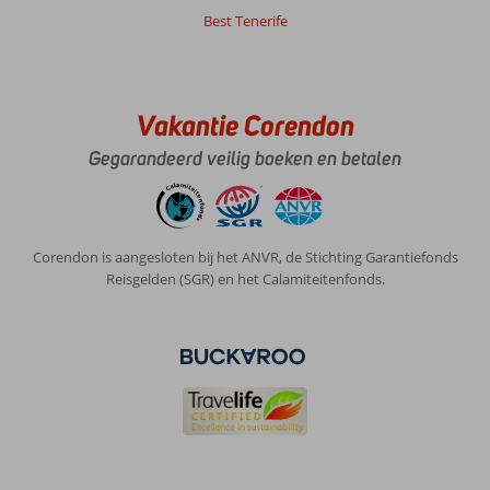
is
Best Tenerife
vriendlijk
en
behulpzaam..
Vakantie Corendon
Algemene indruk
10
Eten
-
Ligging
10
Kamers
10
Gegarandeerd veilig boeken en betalen
Service
10
Kindvriendelijk
7
Prijs/kwaliteit
10
Wifi kwaliteit
10
Corendon is aangesloten bij het ANVR, de Stichting Garantiefonds
Menno
8,0
Reisgelden (SGR) en het Calamiteitenfonds.
Nederland
Gezin met oud(ere) kind(eren)
,
27 juni 2026
Over
Estepona:
Costa
Del
Sol