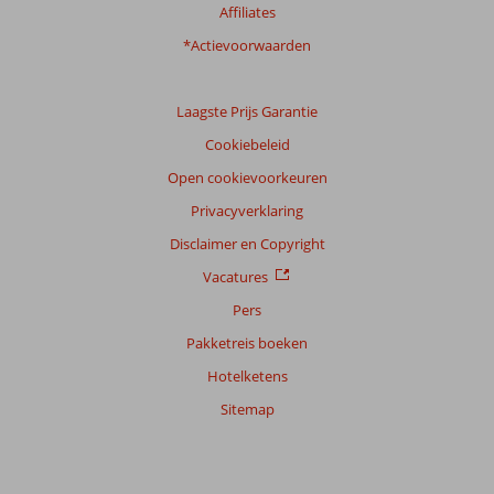
Taal
Affiliates
Nederlands (NL) (151)
*Actievoorwaarden
Filter
reisgezelschap
Laagste Prijs Garantie
Alle
Cookiebeleid
Sorteren
Open cookievoorkeuren
op
datum (nieuw > oud)
Privacyverklaring
Disclaimer en Copyright
Laura
Vacatures
10
Nederland
Pers
Gezin met jong(e) kind(eren)
,
05 juli 2026
Pakketreis boeken
Hotelketens
Sitemap
Over
Estepona:
De
omgeving