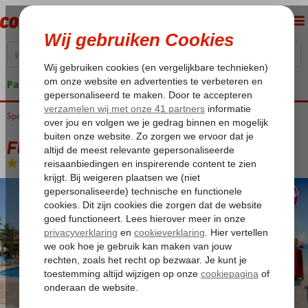
Pakketgarantie
Spanje
Home
Costa del Sol
Estepona
Fly & Go Colina del Paraiso
Fly & Go Colina del Paraiso
Logies
-
Hotel