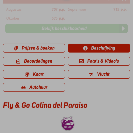
Augustus
707
p.p.
September
715
p.p.
Oktober
575
p.p.
Bekijk beschikbaarheid
Prijzen & boeken
Beschrijving
Beoordelingen
Foto's & Video's
Kaart
Vlucht
Autohuur
Fly & Go Colina del Paraiso