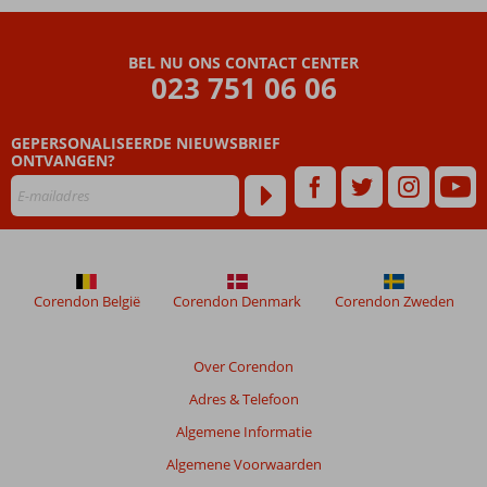
ouder
zijn
dan
BEL NU ONS CONTACT CENTER
023 751 06 06
48
maanden
worden
GEPERSONALISEERDE NIEUWSBRIEF
niet
ONTVANGEN?
meer
weergegeven
om
de
relevantie
van
de
Corendon België
Corendon Denmark
Corendon Zweden
getoonde
beoordelingen
te
Over Corendon
garanderen.
Adres & Telefoon
Meer
info
Algemene Informatie
over
Algemene Voorwaarden
onze