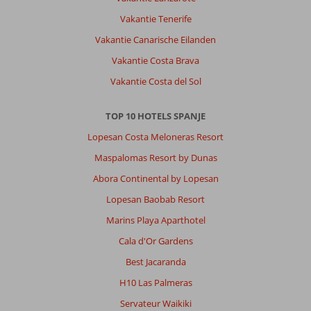
hebben
Vakantie Tenerife
is
Vakantie Canarische Eilanden
de
keuken,
Vakantie Costa Brava
de
Vakantie Costa del Sol
grote
badkamer(s)
en
TOP 10 HOTELS SPANJE
de
Lopesan Costa Meloneras Resort
wasmachine
een
Maspalomas Resort by Dunas
uitkomst!
Abora Continental by Lopesan
Voor
ons
Lopesan Baobab Resort
beter
Marins Playa Aparthotel
dan
een
Cala d'Or Gardens
(doorgaans)
Best Jacaranda
kleine
hotelkamer!
H10 Las Palmeras
Het
Servateur Waikiki
personeel