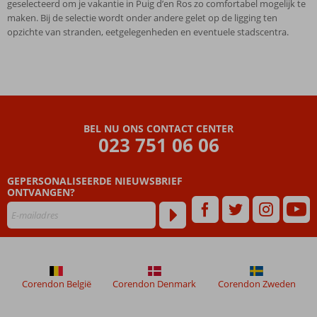
geselecteerd om je vakantie in Puig d’en Ros zo comfortabel mogelijk te
maken. Bij de selectie wordt onder andere gelet op de ligging ten
opzichte van stranden, eetgelegenheden en eventuele stadscentra.
BEL NU ONS CONTACT CENTER
023 751 06 06
GEPERSONALISEERDE NIEUWSBRIEF
ONTVANGEN?
Corendon België
Corendon Denmark
Corendon Zweden