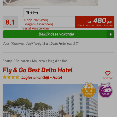
Rustig
+
gelegen
480
Zeer goed
in Puig
8,1
30 sep 2026 (wo)
va
p.p.
45
d’en
5 dagen (4 nachten)
*incl. alle verplichte kosten
beoordelingen
vanaf Amsterdam
Ros
Bekijk deze vakantie
Entertainment
voor jong en
Voor “Kindvriendelijk” krijgt Best Delta Hotel een 8,7!
oud
Half-,
Volpension
Spanje
Fly & Go Best Delta Hotel
Home
Balearen
Mallorca
Puig d'en Ros
of All
Fly & Go Best Delta Hotel
Inclusive
mogelijk
Logies en ontbijt
-
Hotel
bewaar