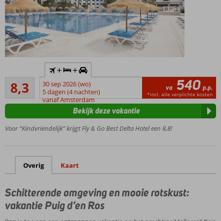
Inclusief
+
+
huurauto
540
Zeer goed
8,3
30 sep 2026 (wo)
Rustig
va
p.p.
57
5 dagen (4 nachten)
gelegen
*incl. alle verplichte kosten
beoordelingen
vanaf Amsterdam
in Puig
Bekijk deze vakantie
d’en
Ros
Voor “Kindvriendelijk” krijgt Fly & Go Best Delta Hotel een 8,8!
Entertainment
voor jong en
oud
Overig
Kaart
Half-,
Volpension
of All
Schitterende omgeving en mooie rotskust:
Inclusive
vakantie Puig d’en Ros
mogelijk