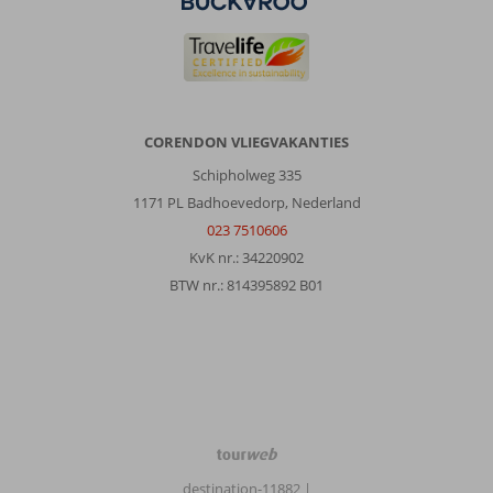
CORENDON VLIEGVAKANTIES
Schipholweg 335
1171 PL Badhoevedorp, Nederland
023 7510606
KvK nr.: 34220902
BTW nr.: 814395892 B01
TourWeb
©
destination-11882
|