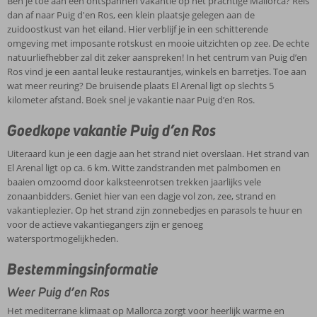
Ben je toe aan een ontspannen vakantie op het prachtige Mallorca? Reis
dan af naar Puig d'en Ros, een klein plaatsje gelegen aan de
zuidoostkust van het eiland. Hier verblijf je in een schitterende
omgeving met imposante rotskust en mooie uitzichten op zee. De echte
natuurliefhebber zal dit zeker aanspreken! In het centrum van Puig d’en
Ros vind je een aantal leuke restaurantjes, winkels en barretjes. Toe aan
wat meer reuring? De bruisende plaats El Arenal ligt op slechts 5
kilometer afstand. Boek snel je vakantie naar Puig d’en Ros.
Goedkope vakantie Puig d’en Ros
Uiteraard kun je een dagje aan het strand niet overslaan. Het strand van
El Arenal ligt op ca. 6 km. Witte zandstranden met palmbomen en
baaien omzoomd door kalksteenrotsen trekken jaarlijks vele
zonaanbidders. Geniet hier van een dagje vol zon, zee, strand en
vakantieplezier. Op het strand zijn zonnebedjes en parasols te huur en
voor de actieve vakantiegangers zijn er genoeg
watersportmogelijkheden.
Bestemmingsinformatie
Weer Puig d’en Ros
Het mediterrane klimaat op Mallorca zorgt voor heerlijk warme en