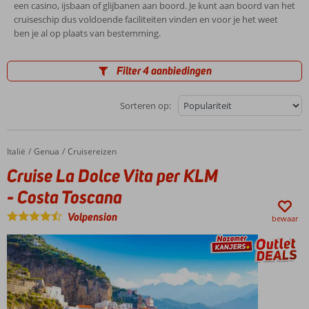
een casino, ijsbaan of glijbanen aan boord. Je kunt aan boord van het
cruiseschip dus voldoende faciliteiten vinden en voor je het weet
ben je al op plaats van bestemming.
Filter 4 aanbiedingen
Sorteren op:
Italië
Cruise La Dolce Vita per KLM - Costa Toscana
Home
Genua
Cruisereizen
Cruise La Dolce Vita per KLM
- Costa Toscana
Volpension
bewaar