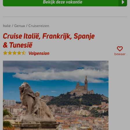
Bekijk deze vakantie
Italië
Cruise Italië, Frankrijk, Spanje & Tunesië
Home
Genua
Cruisereizen
Cruise Italië, Frankrijk, Spanje
& Tunesië
Volpension
bewaar