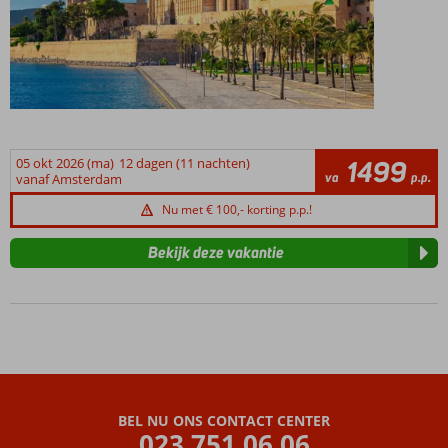
05 okt 2026 (ma)
12 dagen (11 nachten)
1499
va
p.p.
vanaf Amsterdam
Nu met € 100,- korting p.p.!
Bekijk deze vakantie
BEL NU ONS CONTACT CENTER
023 751 06 06