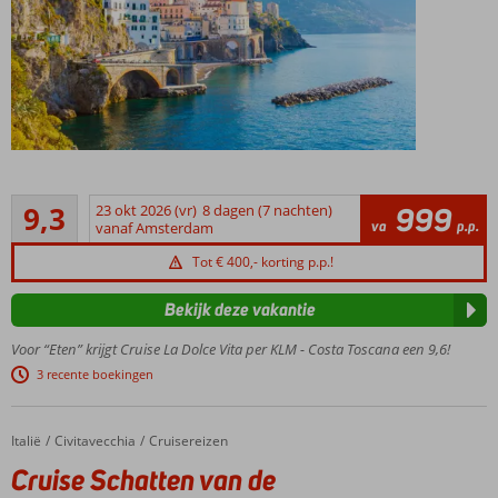
8-
daagse
Uitstekend
cruise
9,3
23 okt 2026 (vr)
8 dagen (7 nachten)
999
9
va
p.p.
per 4*+
vanaf Amsterdam
beoordelingen
Costa
Tot € 400,- korting p.p.!
Toscana
Vliegreis
Bekijk deze vakantie
per KLM
&
Voor “Eten” krijgt Cruise La Dolce Vita per KLM - Costa Toscana een 9,6!
transfers
3 recente boekingen
Cruise
o.b.v.
volpension
Italië
Cruise Schatten van de Middellandse zee
Home
Civitavecchia
Cruisereizen
& inclusief
Cruise Schatten van de
fooien