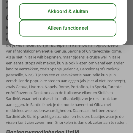
op in Italië. Bezoek bijvoorbeeld het populaire Colosseum in Rome,
de Catacomben in Napels of doe een gondelvaart in Venetië.
Cruisevakantie naar Italië
Er zijn meerdere rederijen die cruises naar Italië aanbieden,
waaronder: AIDA Cruises, Celebrity Cruises, Norwegian Cruise Line,
Princess Cruises en Royal Caribbean Cruises. Afhankelijk van de reis
die je wilt maken, kun je inschepen in Italië. Dit kan bijvoorbeeld
vanaf Monfalcone/Venetië, Genua, Savona of Civitavecchia/Rome.
Als je niet in Italië wilt beginnen, maar tijdens je cruise wel in Italië
een aantal stops wilt maken, kun je ook kiezen om vanaf een ander
land te vertrekken, zoals Spanje (Valencia, Barcelona) of Frankrijk
(Marseille, Nice). Tijdens een cruisevakantie naar Italië kun je in
verschillende populaire steden aanleggen (als je er al niet inscheept),
zoals Genua, Livorno, Napels, Rome, Portofino, La Spezia, Tarente
en/of Ravenna. Denk ook aan de Italiaanse eilanden Sicilië en
Sardinië, waar het cruiseschip – afhankelijk van je reis – ook kan
aanleggen. In Sardinië heb je de mooie havenstad Olbia met
middeleeuwse bezienswaardigheden. Daarnaast hebben zowel
Sardinië als Sicilië prachtige stranden en heldere baaitjes waar je de
vissen kunt zien zwemmen. Snorkelen is dan ook zeker aan te raden.
Bezienswaardigheden Italië