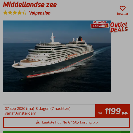
Middellandse zee
t.w.v. € 77,-
per
Volpension
persoon
bewaar
O.a.
Marseille,
Barcelona,
Sardinië,
Napels &
Civitavecchia
(Rome)
Wekelijks
vertrek
van
augustus
t/m
oktober
2026
07 sep 2026 (ma)
8 dagen (7 nachten)
1199
va
p.p.
vanaf Amsterdam
Laatste hut! Nu € 150,- korting p.p.