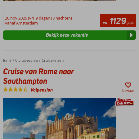
20 nov 2026 (vr)
9 dagen (8 nachten)
1129
va
p.p.
vanaf Amsterdam
Bekijk deze vakantie
Italië
Cruise van Rome naar Southampton
Home
Civitavecchia
Cruisereizen
Cruise van Rome naar
Southampton
Volpension
bewaar