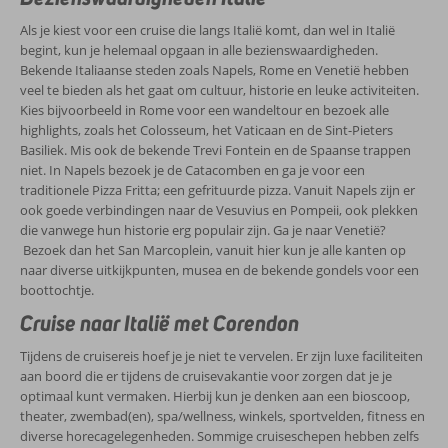
Als je kiest voor een cruise die langs Italië komt, dan wel in Italië
begint, kun je helemaal opgaan in alle bezienswaardigheden.
Bekende Italiaanse steden zoals Napels, Rome en Venetië hebben
veel te bieden als het gaat om cultuur, historie en leuke activiteiten.
Kies bijvoorbeeld in Rome voor een wandeltour en bezoek alle
highlights, zoals het Colosseum, het Vaticaan en de Sint-Pieters
Basiliek. Mis ook de bekende Trevi Fontein en de Spaanse trappen
niet. In Napels bezoek je de Catacomben en ga je voor een
traditionele Pizza Fritta; een gefrituurde pizza. Vanuit Napels zijn er
ook goede verbindingen naar de Vesuvius en Pompeii, ook plekken
die vanwege hun historie erg populair zijn. Ga je naar Venetië?
Bezoek dan het San Marcoplein, vanuit hier kun je alle kanten op
naar diverse uitkijkpunten, musea en de bekende gondels voor een
boottochtje.
Cruise naar Italië met Corendon
Tijdens de cruisereis hoef je je niet te vervelen. Er zijn luxe faciliteiten
aan boord die er tijdens de cruisevakantie voor zorgen dat je je
optimaal kunt vermaken. Hierbij kun je denken aan een bioscoop,
theater, zwembad(en), spa/wellness, winkels, sportvelden, fitness en
diverse horecagelegenheden. Sommige cruiseschepen hebben zelfs