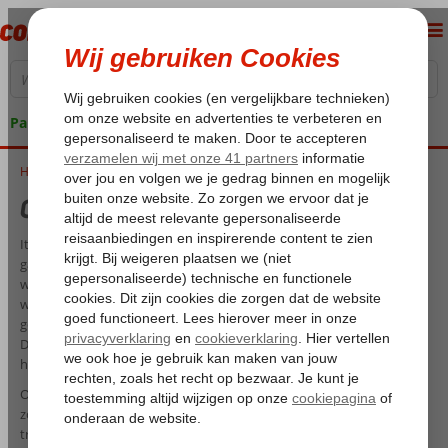
Pakketgarantie
Home
Cruise Italië
Cruise Italië
Italië is een prachtige bestemming voor een cruisevakantie. Vaak
gaat deze cruise op de Middellandse Zee niet alleen naar Italië, maar
wordt dit bijvoorbeeld gecombineerd met Spanje of Griekenland. Er
wordt tijdens de cruisevakantie naar Italië op diverse plekken
gestopt, zodat je alle hoogtepunten van de steden kunt zien.
Daarnaast heeft Italië een zacht klimaat, waardoor het land vrijwel
het hele jaar door te bezoeken is.
Ook staat Italië natuurlijk bekend om zijn culinaire hoogstandjes,
zoals een heerlijke pizza quattro formaggi of een heerlijke
truffelrisotto. Ook als je van cultuur en historie houdt, kun je je geluk