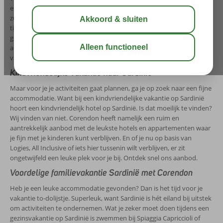
erg vriendelijk en gastvrij zijn, het klimaat er heerlijk is en je kids er
zullen smullen van de lekkerste pasta en pizza? Daarnaast is er
tijdens je gezinsvakantie op Sardinië van alles te doen. Verwacht
geen enorme kinderattracties, maar laat je verrassen door pure
activiteiten. Pak dus snel je koffer en kijk uit naar een flinke dosis
vakantiepret.
Kindvriendelijke vakantie naar Sardinië
Maar voor je je activiteiten gaat plannen, ga je op zoek naar een fijne
accommodatie. Want bij een kindvriendelijke vakantie op Sardinië
hoort een kindvriendelijk hotel op Sardinië. Is dat moeilijk te vinden?
Wij vinden van niet. Corendon heeft namelijk een ruim en
aantrekkelijk aanbod met de leukste hotels en appartementen waar
je fijn met je kinderen kunt verblijven. En of je nu op basis van
Logies, All Inclusive of iets hier tussenin wilt verblijven, er zit
ongetwijfeld een leuke plek voor je bij. Ontdek snel ons aanbod.
Voordelige familievakantie Sardinië met Corendon
Heb je een leuke accommodatie gevonden? Dan is het tijd voor je
vakantie to-dolijstje. Superleuk, want Sardinië is hét eiland bij uitstek
om activiteiten te ondernemen. Wat je zeker moet doen tijdens een
gezinsvakantie op Sardinië is zwemmen bij Spiaggia Capriccioli of