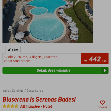
+
12 okt 2026 (ma)
4 dagen (3 nachten)
442
va
p.p.
vanaf Amsterdam
Bekijk deze vakantie
Italië
Bluserena Is Serenas Badesi
Home
Sardinië
Castelsardo
Bluserena Is Serenas Badesi
All Inclusive
-
Hotel
bewaar