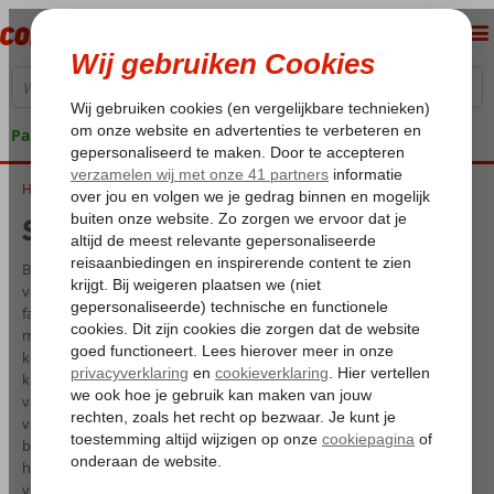
Pakketgarantie
Home
Sardinië met kinderen
Sardinië met kinderen
Ben jij op zoek naar een ongerepte, gemoedelijke en verrassende
vakantiebestemming samen met je gezin? Denk dan eens aan een
familievakantie naar Sardinië. Dit wonderschone Italiaanse eiland is
misschien niet de eerste bestemming die bij je opkomt, maar daar
komt vast snel verandering in. Want wanneer je Sardinië met je
kinderen bezoekt, ga je op avontuur op een van de mooiste pareltjes
van Europa. Ga op ontdekkingstocht in de prachtige natuur, geniet
van de zon op hagelwitte zandstranden en ontdek snorkelend de
betoverende onderwaterwereld. Ook fijn; de meeste stranden lopen
heel langzaam af in zee, waardoor het ook voor kleinere kinderen
veilig is om te zwemmen en spelen in zee. En wist je dat de Sardijnen