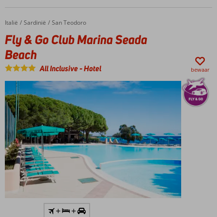
Italië
Fly & Go Club Marina Seada Beach
Home
Sardinië
San Teodoro
Fly & Go Club Marina Seada
Beach
All Inclusive
-
Hotel
bewaar
Inclusief
+
+
huurauto