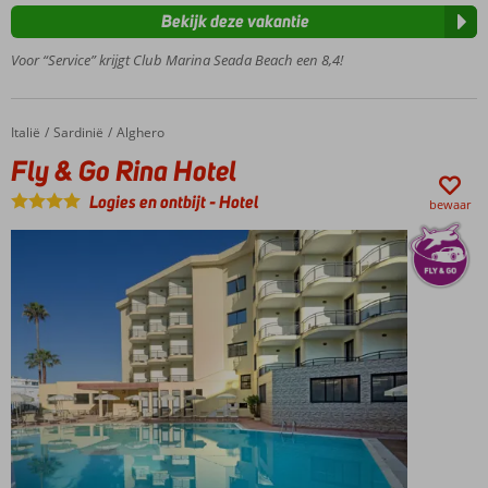
tennisbaan
Bekijk deze vakantie
O.b.v. All
Voor “Service” krijgt Club Marina Seada Beach een 8,4!
Inclusive
Italië
Fly & Go Rina Hotel
Home
Sardinië
Alghero
Fly & Go Rina Hotel
Logies en ontbijt
-
Hotel
bewaar