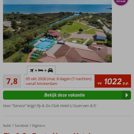
Inclusief
+
+
huurauto
Goed
7,8
05 okt 2026 (ma)
8 dagen (7 nachten)
1022
Dicht
4
va
p.p.
vanaf Amsterdam
bij het
beoordelingen
strand
Bekijk deze vakantie
Verkoelend
zwembad
Voor “Service” krijgt Fly & Go Club Hotel Li Suari een 8,5!
Comfortabele
bungalows
Nabij
Italië
Fly & Go Punta Negra Hotel
Home
Sardinië
Alghero
San