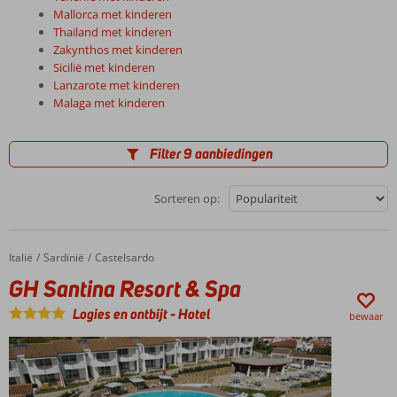
Mallorca met kinderen
Thailand met kinderen
Zakynthos met kinderen
Sicilië met kinderen
Lanzarote met kinderen
Malaga met kinderen
Filter 9 aanbiedingen
Sorteren op:
Italië
GH Santina Resort & Spa
Home
Sardinië
Castelsardo
GH Santina Resort & Spa
Logies en ontbijt
-
Hotel
bewaar