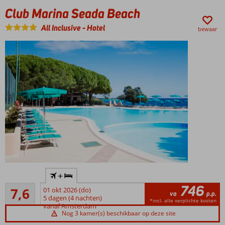
Club Marina Seada Beach
All Inclusive
-
Hotel
bewaar
Dicht
+
bij het
746
Goed
strand
7,6
01 okt 2026 (do)
va
p.p.
5
5 dagen (4 nachten)
Heerlijk
*incl. alle verplichte kosten
beoordelingen
vanaf Amsterdam
zwembad
Nog 3 kamer(s) beschikbaar op deze site
Een