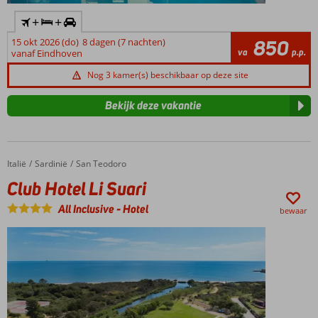
+
+
15 okt 2026 (do)
8 dagen (7 nachten)
850
va
p.p.
vanaf Eindhoven
Nog 3 kamer(s) beschikbaar op deze site
Bekijk deze vakantie
Italië
Club Hotel Li Suari
Home
Sardinië
San Teodoro
Club Hotel Li Suari
All Inclusive
-
Hotel
bewaar