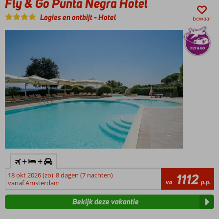
Fly & Go Punta Negra Hotel
Teodoro
Logies en ontbijt
-
Hotel
Verblijf
bewaar
o.b.v. All
Inclusive
Light
+
+
18 okt 2026 (zo)
8 dagen (7 nachten)
1112
va
p.p.
vanaf Amsterdam
Bekijk deze vakantie