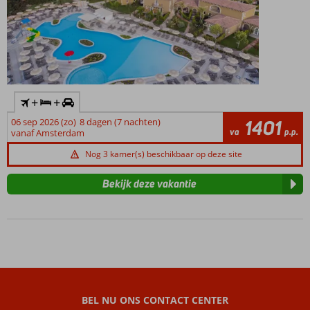
+
+
06 sep 2026 (zo)
8 dagen (7 nachten)
1401
va
p.p.
vanaf Amsterdam
Nog 3 kamer(s) beschikbaar op deze site
Bekijk deze vakantie
BEL NU ONS CONTACT CENTER