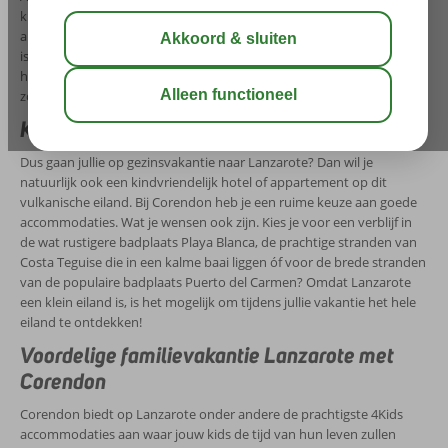
kinderen, dan wordt het een fantastische belevenis waar jullie voor
altijd met plezier op terug kunnen kijken! Wist je dat het niet moeilijk
is een kindvriendelijke vakantie naar Lanzarote te vinden? Corendon
heeft een veelzijdig aanbod appartementen en hotels dat met grote
zorg is gekozen om jouw gezin een topvakantie te bezorgen.
Kindvriendelijke vakantie naar Lanzarote
Dus gaan jullie op gezinsvakantie naar Lanzarote? Dan wil je
natuurlijk ook een kindvriendelijk hotel of appartement op dit
vulkanische eiland. Bij Corendon heb je een ruime keuze aan goede
accommodaties. Wat je wensen ook zijn. Kies je voor een verblijf in
de wat rustigere badplaats Playa Blanca, de prachtige stranden van
Costa Teguise die in een kalme baai liggen óf voor de brede stranden
van de populaire badplaats Puerto del Carmen? Omdat Lanzarote
een klein eiland is, is het mogelijk om tijdens jullie vakantie het hele
eiland te ontdekken!
Voordelige familievakantie Lanzarote met
Corendon
Corendon biedt op Lanzarote onder andere de prachtigste 4Kids
accommodaties aan waar jouw kids de tijd van hun leven zullen