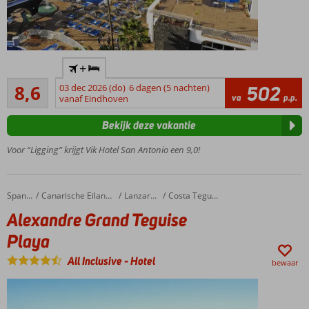
Accommodatie met een
+
GSTC erkend
Aanrader
duurzaamheidscertificaat
8,6
03 dec 2026 (do)
6 dagen (5 nachten)
502
48
va
p.p.
vanaf Eindhoven
Toplocatie;
beoordelingen
loop zo
Bekijk deze vakantie
het strand
op
Voor “Ligging” krijgt Vik Hotel San Antonio een 9,0!
2
verwarmde
zoutwater
Alexandre Grand Teguise Playa
Home
Spanje
Canarische Eilanden
Lanzarote
Costa Teguise
zwembaden
Alexandre Grand Teguise
Wellness
& sports
Playa
area
All Inclusive
-
Hotel
met
bewaar
gym en
sauna
Show