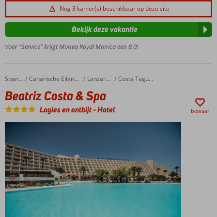
kamers
Nog 3 kamer(s) beschikbaar op deze site
met
zeezicht
Bekijk deze vakantie
Gevarieerd
Voor “Service” krijgt Monea Royal Monica een 8,0!
buffet
Een
mini-
club
Beatriz Costa & Spa
Home
Spanje
Canarische Eilanden
Lanzarote
Costa Teguise
voor de
Beatriz Costa & Spa
kinderen
Logies en ontbijt
-
Hotel
En een
bewaar
Spa
Center
voor
jou!