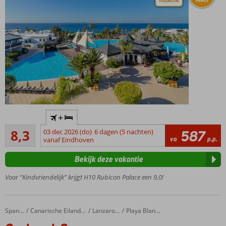
Toonaangevend
+
Premium hotel
Zeer goed
8,3
03 dec 2026 (do)
6 dagen (5 nachten)
587
2 buffet- en 5 à-
61
va
p.p.
vanaf Eindhoven
la-
beoordelingen
carterestaurants
Bekijk deze vakantie
Tip:
boek de
Voor “Kindvriendelijk” krijgt H10 Rubicon Palace een 9,0!
Privilege
service
All
Caybeach Sun
Home
Spanje
Canarische Eilanden
Lanzarote
Playa Blanca
Inclusive