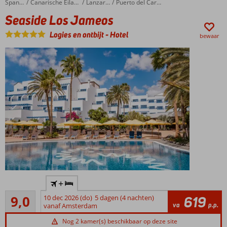
Seaside Los Jameos
Home
Spanje
Canarische Eilanden
Lanzarote
Puerto del Carmen
Ook o.b.v.
Seaside Los Jameos
halfpension
of All
Logies en ontbijt
-
Hotel
bewaar
Inclusive
Star Camp
voor de
kids, SPA
Sensations
voor jou
Nabij
+
Puerto
Uitstekend
del
9,0
10 dec 2026 (do)
5 dagen (4 nachten)
619
41
va
p.p.
Carmen
vanaf Amsterdam
beoordelingen
De
Nog 2 kamer(s) beschikbaar op deze site