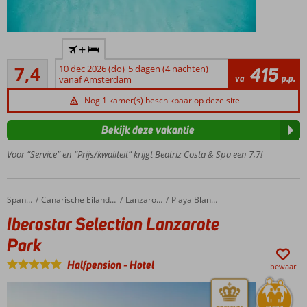
Heerlijk
+
rustig
Voldoende/goed
gelegen
7,4
10 dec 2026 (do)
5 dagen (4 nachten)
415
143
va
p.p.
vanaf Amsterdam
Ruim opgezet
beoordelingen
complex; ca. 2.000
Nog 1 kamer(s) beschikbaar op deze site
m2 aan
buitenzwembaden
Bekijk deze vakantie
Junior
Voor “Service” en “Prijs/kwaliteit” krijgt Beatriz Costa & Spa een 7,7!
suites
met 2
aparte
ruimtes
Iberostar Selection Lanzarote Park
Home
Spanje
Canarische Eilanden
Lanzarote
Playa Blanca
Het Spa
Iberostar Selection Lanzarote
center is
Park
een
aanrader
Halfpension
-
Hotel
bewaar
Ook
o.b.v. All
Inclusive