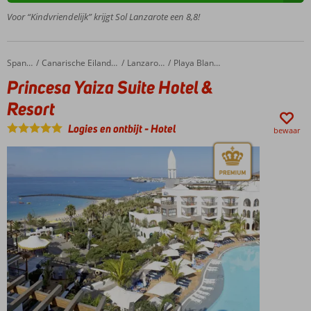
Ook
Voor “Kindvriendelijk” krijgt Sol Lanzarote een 8,8!
kamers
met
zeezicht
Princesa Yaiza Suite Hotel & Resort
Home
Spanje
Canarische Eilanden
Lanzarote
Playa Blanca
Tropische
Princesa Yaiza Suite Hotel &
tuin met 3
zwembaden
Resort
Op basis
Logies en ontbijt
-
Hotel
bewaar
van All
Inclusive