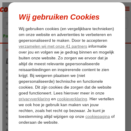
Pakketgarantie
Home
Lanzarote met kinderen
Lanzarote met kinderen
Een familievakantie naar Lanzarote, dat wordt met het hele gezin
genieten van het zonovergoten eiland in de Atlantische Oceaan. Laat
je verrassen door het bijzondere, bijna maanachtige, landschap van
het Canarische eiland. De oppervlakte bestaat grotendeels uit
vulkanische grond en gesteente waardoor het een dorre en ruige
uitstraling krijgt. Tijdens je gezinsvakantie op Lanzarote kun je
natuurlijk lekker relaxen in de zon, maar hoe leuk is het om met je
kinderen het eiland te ontdekken? Maak een kamelentocht in het
Nationaal Park Timanfaya, bezoek het Rancho Texas Park waar de
kinderen worden omgetoverd tot cowboys of neem je kids mee naar
Aqualava Waterpark in Playa Blanca. Dus ga je naar Lanzarote met je