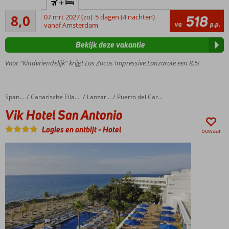
+
GSTC erkend
Zeer goed
duurzaamheidscertificaat
8,0
07 mrt 2027 (zo)
5 dagen (4 nachten)
518
48
va
p.p.
vanaf Amsterdam
150 m van
beoordelingen
het
Bekijk deze vakantie
zandstrand
Gelegen
Voor “Kindvriendelijk” krijgt Los Zocos Impressive Lanzarote een 8,5!
aan de
rand
van
Vik Hotel San Antonio
Home
Spanje
Canarische Eilanden
Lanzarote
Puerto del Carmen
Costa
Vik Hotel San Antonio
Tequise
centrum
Logies en ontbijt
-
Hotel
bewaar
Meerdere
zwembaden
Ook All
Inclusive
mogelijk