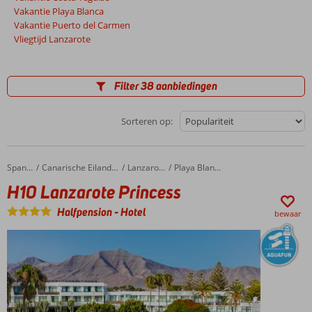
Vakantie Playa Blanca
Vakantie Puerto del Carmen
Vliegtijd Lanzarote
Filter 38 aanbiedingen
Sorteren op:
H10 Lanzarote Princess
Home
Spanje
Canarische Eilanden
Lanzarote
Playa Blanca
H10 Lanzarote Princess
Halfpension
-
Hotel
bewaar