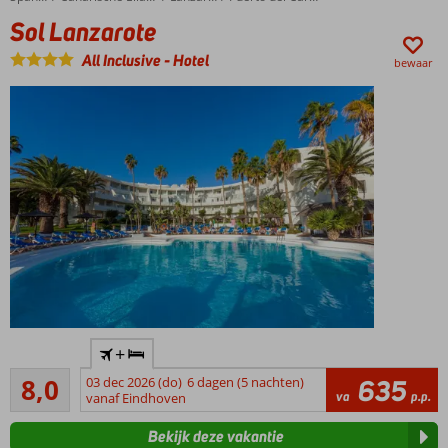
strand
Sol Lanzarote
Volop kamers
met zeezicht;
All Inclusive
-
Hotel
bewaar
het ultieme
vakantiegevoel
Ook o.b.v.
All
Inclusive
te boeken;
lekker
onbezorgd
genieten
Ideaal
+
familiehotel
Zeer goed
8,0
03 dec 2026 (do)
6 dagen (5 nachten)
635
Slechts 50
23
va
p.p.
vanaf Eindhoven
meter van
beoordelingen
het
Bekijk deze vakantie
zandstrand