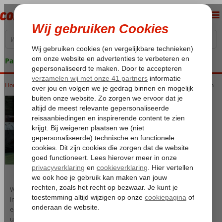
Pakketgarantie
Home
Hotels met een GSTC erkend duurzaamheidscertificaat | Corendon
Wil je bij het plannen van je vakantie rekening houden met de
impact op mens en milieu? Kies dan voor een accommodatie met
een erkend duurzaamheidscertificaat of kijk
hier
hoe je de CO2-
uitstoot van een vlucht kan verminderen. Je vindt deze