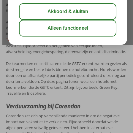
accommodaties onderaan deze pagina, dus kijk snel verder voor
informatie, prijzen en beschikbaarheid
Als een accommodatie een erkend certificaat heeft gekregen voor
duurzaamheid, houdt dat in dat het hotel voldoet aan de hoogste
internationale standaarden en afspraken. De
Global Sustainable
Tourism Council (GSTC)
is het instituut dat hiervoor de criteria
vaststelt. Bijvoorbeeld op het gebied van eerlijke lonen,
afvalscheiding, energiebesparing, dierenwelzijn en anti-discriminatie.
De keurmerken en certificaten die de GSTC erkent, worden gezien als
de strengste en beste labels binnen de hotelbranche. Hotels worden
door een onafhankelijke partij periodiek gecontroleerd of ze nog aan
de criteria voldoen. Op deze pagina tonen we alleen hotels met
keurmerken die de GSTC erkent. Dit zijn bijvoorbeeld Green Key,
Travelife en Biosphere.
Verduurzaming bij Corendon
Corendon zet zich op verschillende manieren in om de negatieve
impact van vakanties te verkleinen. Bijvoorbeeld doordat we de
afgelopen jaren vrijwillig geïnvesteerd hebben in alternatieve