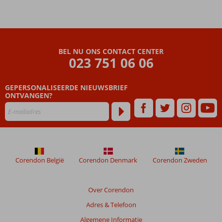
winkels
Entertainment,
kids clubs en
splash pool!
BEL NU ONS CONTACT CENTER
All
023 751 06 06
Inclusive
genieten
GEPERSONALISEERDE NIEUWSBRIEF
ONTVANGEN?
Corendon België
Corendon Denmark
Corendon Zweden
Over Corendon
Adres & Telefoon
Algemene Informatie