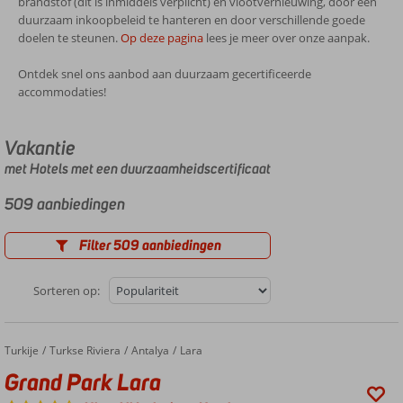
brandstof (dit is inmiddels verplicht) en vlootvernieuwing, door een
duurzaam inkoopbeleid te hanteren en door verschillende goede
doelen te steunen.
Op deze pagina
lees je meer over onze aanpak.
Ontdek snel ons aanbod aan duurzaam gecertificeerde
accommodaties!
Vakantie
met Hotels met een duurzaamheidscertificaat
509 aanbiedingen
Filter 509 aanbiedingen
Sorteren op:
Turkije
Grand Park Lara
Home
Turkse Riviera
Antalya
Lara
Grand Park Lara