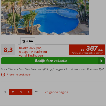
maar liefst 6 à-
la-
carterestaurants
Modern
+
(familie)hotel,
387
Zeer goed
nabij strand
8,3
04 okt 2027 (ma)
va
p.p.
647
en boulevard
5 dagen (4 nachten)
*incl. alle verplichte kosten
beoordelingen
vanaf Eindhoven
2 heerlijke
Bekijk deze vakantie
stranden
met
Voor “Service” en “Kindvriendelijk” krijgt Fergus Club Palmanova Park een 8,6!
helderblauw
7 recente boekingen
water en fijn
zand
Gezellige
…
boulevard
1
2
3
4
volgende pagina
met
restaurants,
terrasjes en