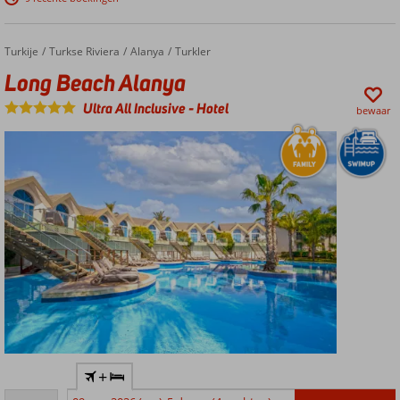
privégedeelte
Ruime
familiekamers
Turkije
Long Beach Alanya
Home
Turkse Riviera
Alanya
Turkler
(6 pers.) met
Long Beach Alanya
2
slaapkamers
Ultra All Inclusive
-
Hotel
bewaar
Spetterpret
met 4
waterglijbanen
Incl.
bitterballen
en
kroketten!
Fantastisch
+
en levendig
Zeer goed
familiehotel