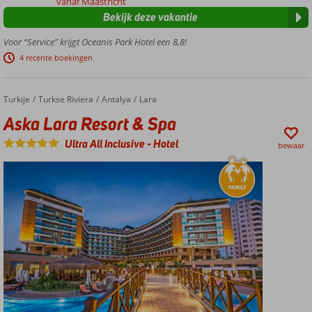
vanaf Maastricht
centrum
Bekijk deze vakantie
van Ixia
Restaurants
Voor “Service” krijgt Oceanis Park Hotel een 8,8!
en winkels
4 recente boekingen
op
loopafstand
Buffetrestaurant
Turkije
Aska Lara Resort & Spa
Home
Turkse Riviera
Antalya
Lara
met
Aska Lara Resort & Spa
showcooking
Verblijf
Ultra All Inclusive
-
Hotel
bewaar
op basis
van All
Inclusive