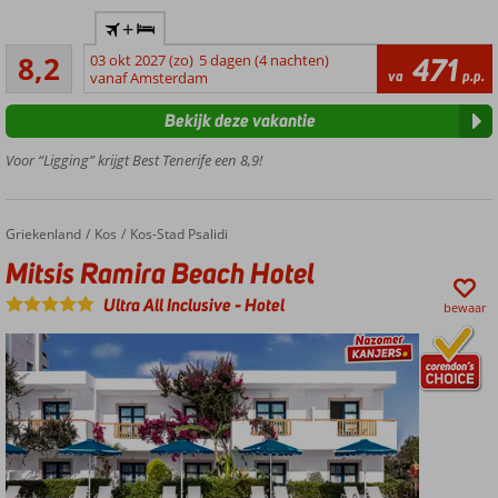
Goed,
+
beter:
Zeer goed
Best
8,2
03 okt 2027 (zo)
5 dagen (4 nachten)
471
540
va
p.p.
Tenerife!
vanaf Amsterdam
beoordelingen
Subtropische
Bekijk deze vakantie
tuin, prachtig
zeg
Voor “Ligging” krijgt Best Tenerife een 8,9!
Het
zandstrand
op
Griekenland
Mitsis Ramira Beach Hotel
Home
Kos
Kos-Stad Psalidi
steenworp
Mitsis Ramira Beach Hotel
afstand
Fantastische
Ultra All Inclusive
-
Hotel
bewaar
reis voor de
beste prijs
Dagje Siam
Waterpark?
Pak de
shuttle