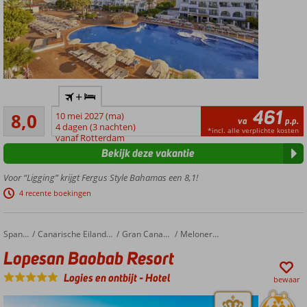
Inclusive
ook
mogelijk
All
+
Inclusive
461
Zeer goed
genieten
8,0
10 mei 2027 (ma)
va
p.p.
330
4 dagen (3 nachten)
Gezellige
*incl. alle verplichte kosten
beoordelingen
vanaf Rotterdam
accommodatie
Bekijk deze vakantie
in Ibiza-stijl
Tuin met
Voor “Ligging” krijgt Fergus Style Bahamas een 8,1!
palmbomen,
4 recente boekingen
zwembad en
zonneterras
Moderne
Lopesan Baobab Resort
Home
Spanje
Canarische Eilanden
Gran Canaria
Meloneras
kamers,
Lopesan Baobab Resort
sommige
met
Logies en ontbijt
-
Hotel
bewaar
uitzicht
over zee