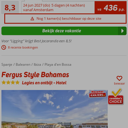
Zeer goed
in Costa
8,3
24 jun 2027 (do)
5 dagen (4 nachten)
436
812
va
p.p.
Adeje,
vanaf Amsterdam
beoordelingen
nabij
Nog 1 kamer(s) beschikbaar op deze site
strand
Playa de
Bekijk deze vakantie
Fañabe
zandstrand
Voor “Ligging” krijgt Best Jacaranda een 8,5!
op
8 recente boekingen
loopafstand
4
zwembaden
Spanje
Fergus Style Bahamas
Home
Balearen
Ibiza
Playa d'en Bossa
(1
Fergus Style Bahamas
verwarmd)
en 2
Logies en ontbijt
-
Hotel
bewaar
kinderbaden
Ruime
(familie)kamers,
ook met
zwembadzicht
Halfpension
of All