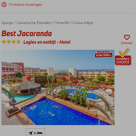
15 recente boekingen
Op korte
afstand
van het
Spanje
Best Jacaranda
Home
Canarische Eilanden
Tenerife
Costa Adeje
strand en
Best Jacaranda
historisch
Nessebar
Logies en ontbijt
-
Hotel
bewaar
Familiekamers
tot wel 6
personen
Veelzijdig
spa
center
met
diverse
sauna's
Fitness,
games
room,
en ja,
ook
Perfecte
+
bowling
locatie