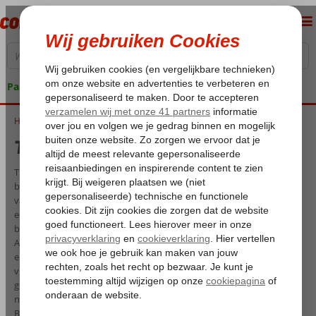
Pakketgarantie
Home
Thailand met kinderen
Thailand met kinderen
Thailand is door de prachtige cultuur, fraaie natuur en diverse
bezienswaardigheden natuurlijk een geweldige
vakantiebestemming... Maar wist je dat Thailand met kinderen ook
een uitstekende optie is? Tijdens een gezinsvakantie Thailand kan je
bijvoorbeeld gezamenlijk op avontuur bij de honderden ruïnes van
Ayutthaya, cultuursnuiven op de wereldberoemde drijvende markt
en bij de vele tempels die dit indrukwekkende land telt of tropische
vissen spotten tijdens het snorkelen. Dit alles uiteraard onder het
genot van de stralende zon en zéér aangename temperaturen. Of je
nou kiest voor een veelzijdige vakantie in de bruisende hoofdstad
Bangkok, je eigen route uitstippelt met een van onze startpakketten