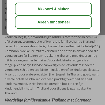
of gaat voor ontspanning op de bountystranden van de badplaats
Hua Hin: je beleeft gegarandeerd een kindvriendelijke vakantie in
Thailand!
Kindvriendelijke vakantie naar Thailand
Een gezinsvakantie Thailand is zeker aan te raden! Gaat je voorkeur
uit naar een prachtig en modern resort dat van alle gemakken is
voorzien, begin je je avontuurlijke rondreis comfortabel in een 3-, 4-
of 5-sterrenaccommodatie of breng je je familievakantie Thailand
liever door in een kleinschalig, charmant en authentiek hotelletje? Bij
Corendon is de keuze reuze! Verschillende hotels in ons aanbod zijn
voorzien van faciliteiten om je vakantie Thailand met kinderen nog
nét iets aangenamer te maken. Voor de kleinste reizigers is er
mogelijk een babysitservice aanwezig en de iets oudere kinderen
vermaken zich op-en-top bij de miniclub en/of de kinderspeelplaats.
Maar ook voor waterpret zitten jij en je gezin in Thailand goed, want
diverse hotels beschikken over een prachtig zwembad en apart
kinderzwembad. Je ziet het: bij Corendon boek je een fijn
kindvriendelijk hotel in Thailand voor tijdens je gezinsvakantie
Thailand!
Voordelige familievakantie Thailand met Corendon