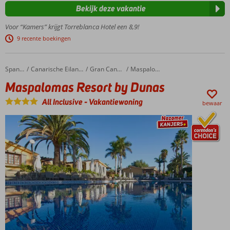
Bekijk deze vakantie
boulevard
Treinstation
Voor “Kamers” krijgt Torreblanca Hotel een 8,9!
om de hoek
9 recente boekingen
Snel in
Torremolinos
of Malaga
Maspalomas Resort by Dunas
Home
Spanje
Canarische Eilanden
Gran Canaria
Maspalomas
Heerlijke
Maspalomas Resort by Dunas
tuin met 2
zwembaden
All Inclusive
-
Vakantiewoning
bewaar
All
inclusive
genieten!