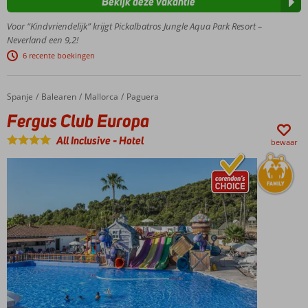
Bekijk deze vakantie
met 31
glijbanen!
Voor “Kindvriendelijk” krijgt Pickalbatros Jungle Aqua Park Resort –
Volop sport- &
Neverland een 9,2!
ontspanningsfaciliteiten
6 recente boekingen
Ruime
familiekamers
voor het hele
Spanje
Fergus Club Europa
Home
Balearen
Mallorca
Paguera
gezin
Fergus Club Europa
Dagje
All Inclusive
-
Hotel
strand?
bewaar
Pak de
gratis
shuttle