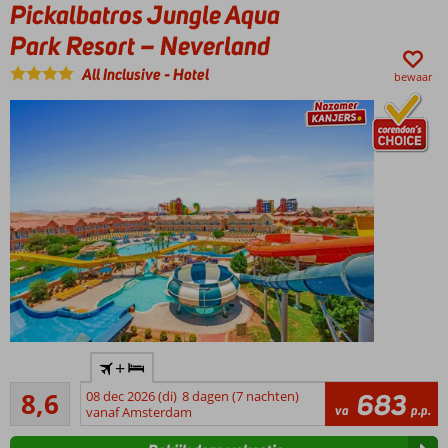
Pickalbatros Jungle Aqua
kamerappartementen
op villa-eiland!
Park Resort – Neverland
Vernieuwd
All Inclusive
-
Hotel
zwembad
bewaar
met
prachtig
uitzicht
Duiken &
snorkelen
tussen de
koraalriffen
Populair
+
kwaliteitshotel
Aanrader
8,6
08 dec 2026 (di)
8 dagen (7 nachten)
683
Fan-tas-
574
va
p.p.
vanaf Amsterdam
tisch
beoordelingen
waterpark