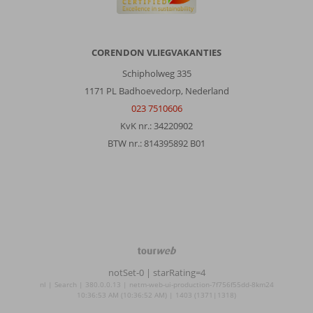
CORENDON VLIEGVAKANTIES
Schipholweg 335
1171 PL Badhoevedorp, Nederland
023 7510606
KvK nr.: 34220902
BTW nr.: 814395892 B01
TourWeb
©
notSet-0
| starRating=4
NetMatch
nl | Search | 380.0.0.13 | netm-web-ui-production-7f756f55dd-8km24
10:36:53 AM (10:36:52 AM) | 1403 (1371|1318)