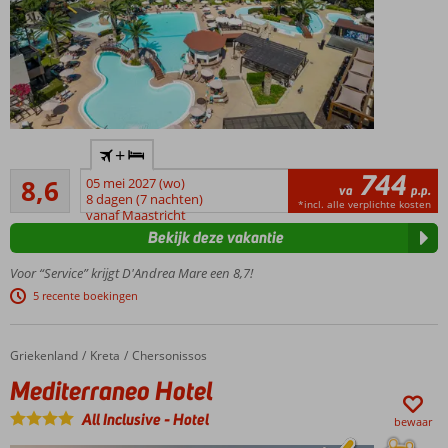
Direct
+
aan het
744
Aanrader
strand
8,6
05 mei 2027 (wo)
va
p.p.
667
met
8 dagen (7 nachten)
*incl. alle verplichte kosten
beoordelingen
vanaf Maastricht
prachtig
Bekijk deze vakantie
uitzicht
over
Voor “Service” krijgt D'Andrea Mare een 8,7!
zee
5 recente boekingen
Nabij
Rhodos-
Stad
Griekenland
Mediterraneo Hotel
Home
Kreta
Chersonissos
Perfect voor
Mediterraneo Hotel
zonliefhebbers
én
All Inclusive
-
Hotel
bewaar
watersporters