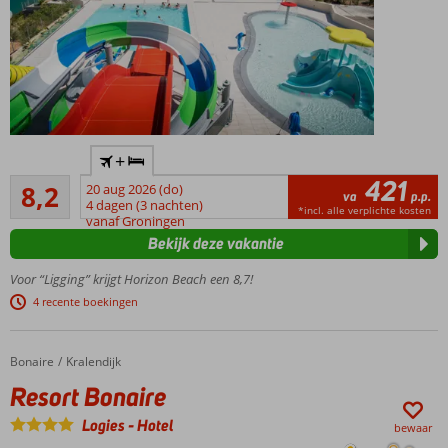
Magnus
service
Nieuw in
+
2026:
421
Zeer goed
gerenoveerd
8,2
20 aug 2026 (do)
va
p.p.
977
restaurant,
4 dagen (3 nachten)
*incl. alle verplichte kosten
beoordelingen
vanaf Groningen
bar, lobby
Bekijk deze vakantie
en receptie
Waterpret
Voor “Ligging” krijgt Horizon Beach een 8,7!
voor het
4 recente boekingen
hele gezin
Toplocatie
vlak bij
Bonaire
Resort Bonaire
Home
Kralendijk
Stalis
Resort Bonaire
Zorgeloos
All
Logies
-
Hotel
bewaar
Inclusive