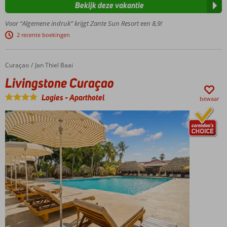
Bekijk deze vakantie
Moderne
en
Voor “Algemene indruk” krijgt Zante Sun Resort een 8,9!
elegante
2 recente boekingen
kamers
3
zwembaden
Curaçao
Livingstone Curaçao
Home
Jan Thiel Baai
en 2
Livingstone Curaçao
kinderbaden
Dichtbij
Logies
-
Aparthotel
bewaar
het
strand
en
Agios
Sostis