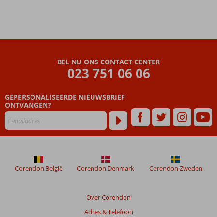
Miniclub
en
minidisco
voor de
kinderen
Ruime
BEL NU ONS CONTACT CENTER
familiekamers
023 751 06 06
All
Inclusive
met
GEPERSONALISEERDE NIEUWSBRIEF
ONTVANGEN?
uitgebreide
buffetten
Corendon België
Corendon Denmark
Corendon Zweden
Over Corendon
Adres & Telefoon