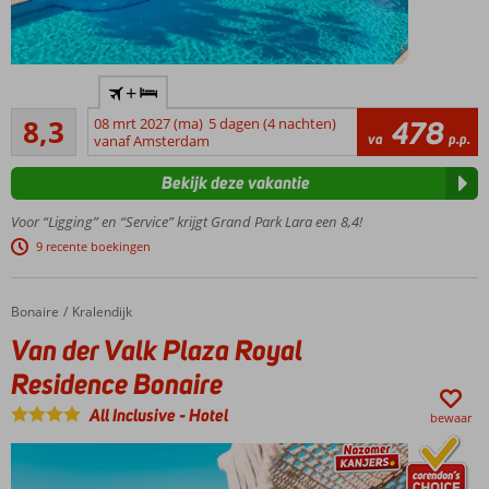
Hét
+
familiehotel
Zeer goed
in Lara
8,3
08 mrt 2027 (ma)
5 dagen (4 nachten)
478
1720
va
p.p.
voor de
vanaf Amsterdam
beoordelingen
beste prijs
Bekijk deze vakantie
Fantastisch
zandstrand
Voor “Ligging” en “Service” krijgt Grand Park Lara een 8,4!
met
9 recente boekingen
privégedeelte
Ruime
familiekamers
Bonaire
Van der Valk Plaza Royal Residence Bonaire
Home
Kralendijk
(6 pers.) met
Van der Valk Plaza Royal
2
slaapkamers
Residence Bonaire
Spetterpret
All Inclusive
-
Hotel
met 4
bewaar
waterglijbanen
Incl.