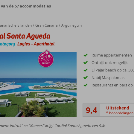
5 van de 57 accommodaties
anarische Eilanden
Gran Canaria
Arguineguin
al Santa Agueda
category
Logies
-
Aparthotel
Ruime appartementen
Ontbijt ook mogelijk
El Pajar beach op ca. 30
Nabij Maspalomas
Restaurants en bars op 
9,4
Uitstekend
5 beoordelingen
mene indruk” en “Kamers” krijgt Cordial Santa Agueda een 9,4!