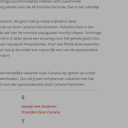
. Sommige accommodaties hebben zelfs supersnelle
g kiezen voor de All Inclusive formule. Dan is het namelijk
ement. Als gezin heb je volop vrijheid in deze
ook op Gran Canaria met kinderen. Palmitos Park is een
Je ziet hier de mooiste papagaaien voorbij vliegen. Sommige
 Het is in ieder geval een ervaring voor het gehele gezin! Zou
k naar Aquapark Maspalomas. Voor een flinke dosis waterfun
r ook jij als ouder kan natuurlijk een van de spectaculaire
endon!
ndvriendelijke vakantie Gran Canaria zijn getest op onder
zwembaden. Dus wil jij een ontspannen vakantie met het
d voor een gezinsvakantie Gran Canaria hieronder.
S
Spanje met kinderen
Stranden Gran Canaria
T