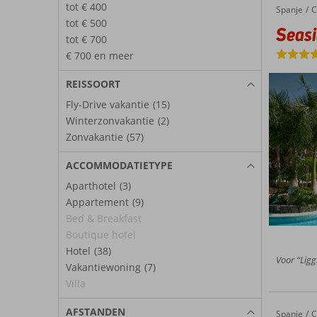
tot € 400
Spanje
Seaside Palm Beach
Home
C
tot € 500
Seas
tot € 700
€ 700 en meer
REISSOORT
Fly-Drive vakantie
(15)
Winterzonvakantie
(2)
Zonvakantie
(57)
ACCOMMODATIETYPE
Aparthotel
(3)
Appartement
(9)
Bed & Breakfast
Boutique hotel
Hotel
(38)
Voor “Ligg
Vakantiewoning
(7)
Villa
AFSTANDEN
Spanje
Radisson Blu Resort & Spa
Home
C