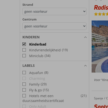
Strand
Radis
Centrum
KINDEREN
Kinderbad
(19)
Kindvriendelijkheid
(34)
Miniclub
LABELS
(8)
Aquafun
Charming
Voor “Kind
(29)
Family
(15)
Fly & go
(21)
Hotels met een
Spanje
Santa Monica Suites Hotel
Home
C
duurzaamheidscertificaat
Santa
Only Adult