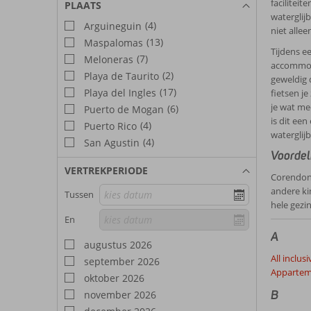
facilitei
PLAATS
waterglij
(4)
Arguineguin
niet alle
(13)
Maspalomas
Tijdens ee
(7)
Meloneras
accommoda
(2)
Playa de Taurito
geweldig 
(17)
Playa del Ingles
fietsen je
je wat me
(6)
Puerto de Mogan
is dit een
(4)
Puerto Rico
waterglij
(4)
San Agustin
Voordel
VERTREKPERIODE
Corendon 
andere ki
Tussen
hele gezi
En
A
augustus 2026
All inclus
september 2026
Appartem
oktober 2026
B
november 2026