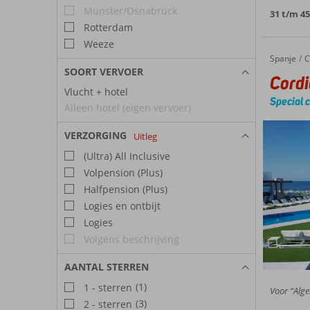
Münster/Osnabrück
31 t/m 4
Rotterdam
Weeze
Spanje
Cordial Santa Agueda
Home
C
SOORT VERVOER
Cordi
Vlucht + hotel
Special 
Alleen hotel (eigen vervoer)
VERZORGING
Uitleg
(Ultra) All Inclusive
Volpension (Plus)
Halfpension (Plus)
Logies en ontbijt
Logies
Volgens beschrijving
AANTAL STERREN
(1)
1 - sterren
Voor “Alge
(3)
2 - sterren