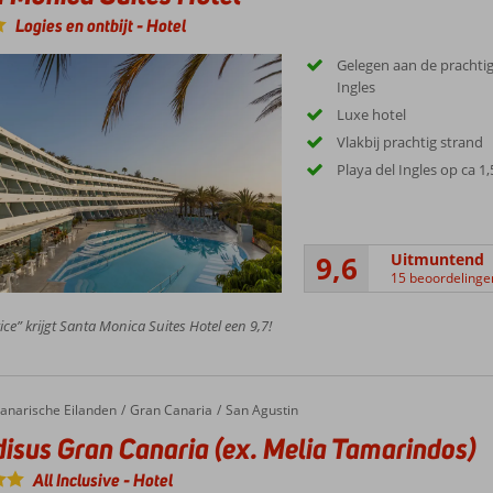
Logies en ontbijt
-
Hotel
Gelegen aan de prachtig
Ingles
Luxe hotel
Vlakbij prachtig strand
Playa del Ingles op ca 1
9,6
Uitmuntend
15 beoordelinge
ice” krijgt Santa Monica Suites Hotel een 9,7!
anarische Eilanden
Gran Canaria
San Agustin
isus Gran Canaria (ex. Melia Tamarindos)
All Inclusive
-
Hotel