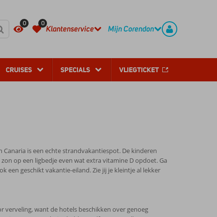
REGISTREER
CONTACT
0
0
Klantenservice
Mijn Corendon
CRUISES
SPECIALS
VLIEGTICKET
an Canaria is een echte strandvakantiespot. De kinderen
 zon op een ligbedje even wat extra vitamine D opdoet. Ga
en geschikt vakantie-eiland. Zie jij je kleintje al lekker
oor verveling, want de hotels beschikken over genoeg