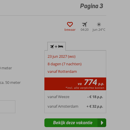
Pagina 3
bewaar
04:20
jun 24°
C
+
23 jun 2027 (wo)
8 dagen (7 nachten)
0 meter
vanaf Rotterdam
774
ca. 50 meter
va
p.p.
*incl. alle verplichte kosten
vanaf Weeze
- € 18
p.p.
vanaf Amsterdam
+ € 32
p.p.
Bekijk deze vakantie