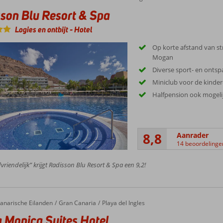
son Blu Resort & Spa
Logies en ontbijt
-
Hotel
Op korte afstand van s
Mogan
Diverse sport- en onts
Miniclub voor de kinde
Halfpension ook mogeli
8,8
Aanrader
14 beoordelinge
vriendelijk” krijgt Radisson Blu Resort & Spa een 9,2!
anarische Eilanden
Gran Canaria
Playa del Ingles
 Monica Suites Hotel