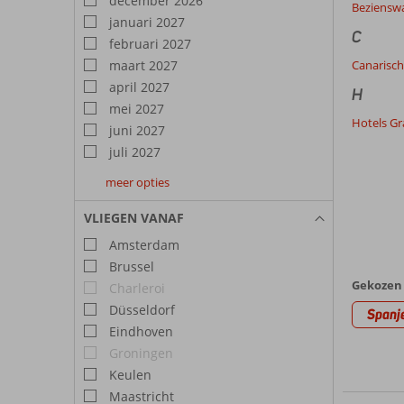
december 2026
Beziensw
januari 2027
C
februari 2027
maart 2027
Canarisch
april 2027
H
mei 2027
Hotels Gr
juni 2027
juli 2027
meer opties
augustus
september
oktober
2027
2027
2027
VLIEGEN VANAF
Amsterdam
Brussel
Gekozen 
Charleroi
Düsseldorf
Spanj
Eindhoven
Groningen
Keulen
Maastricht