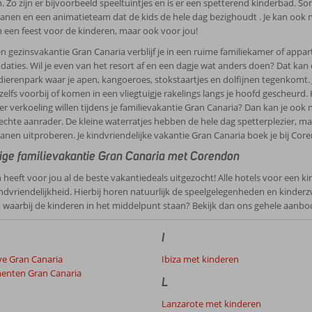
ten. Zo zijn er bijvoorbeeld speeltuintjes en is er een spetterend kinderbad
banen en een animatieteam dat de kids de hele dag bezighoudt . Je kan ook no
en een feest voor de kinderen, maar ook voor jou!
n gezinsvakantie Gran Canaria verblijf je in een ruime familiekamer of appart
ties. Wil je even van het resort af en een dagje wat anders doen? Dat kan 
dierenpark waar je apen, kangoeroes, stokstaartjes en dolfijnen tegenkomt. 
 zelfs voorbij of komen in een vliegtuigje rakelings langs je hoofd gescheurd.
er verkoeling willen tijdens je familievakantie Gran Canaria? Dan kan je oo
 echte aanrader. De kleine waterratjes hebben de hele dag spetterplezier, maa
banen uitproberen. Je kindvriendelijke vakantie Gran Canaria boek je bij Cor
ige familievakantie Gran Canaria met Corendon
heeft voor jou al de beste vakantiedeals uitgezocht! Alle hotels voor een ki
ndvriendelijkheid. Hierbij horen natuurlijk de speelgelegenheden en kinder
n waarbij de kinderen in het middelpunt staan? Bekijk dan ons gehele aanbo
I
ive Gran Canaria
Ibiza met kinderen
enten Gran Canaria
L
Lanzarote met kinderen