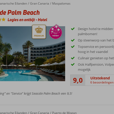
anarische Eilanden
Gran Canaria
Maspalomas
ide Palm Beach
Logies en ontbijt
-
Hotel
Design hotel te midden
palmbomen!
Op steenworp van het 
Topservice en persoonli
hoog in het vaandel
Culinair genieten op he
Ook Halfpension, Volpen
mogelijk
9,0
Uitstekend
6 beoordelingen
ing” en “Service” krijgt Seaside Palm Beach een 9,5!
anarische Eilanden
Gran Canaria
Puerto de Mogan