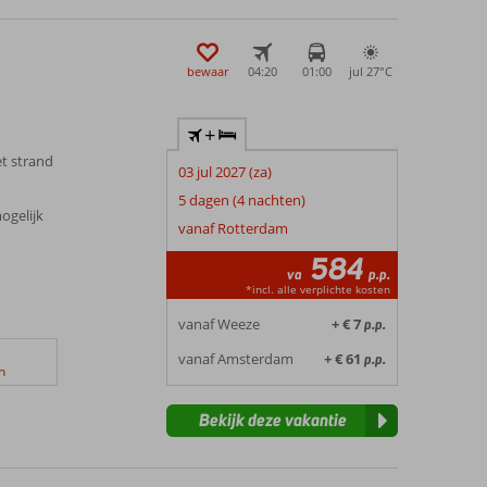
bewaar
04:20
01:00
jul 27°
C
+
t strand
03 jul 2027 (za)
5 dagen (4 nachten)
mogelijk
vanaf Rotterdam
584
va
p.p.
*incl. alle verplichte kosten
vanaf Weeze
+ € 7
p.p.
vanaf Amsterdam
+ € 61
p.p.
n
Bekijk deze vakantie