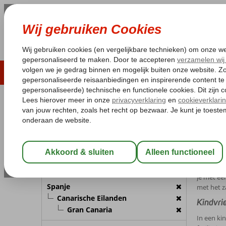
LAST MINUTE
ZOMER 2026
ZONVAKA
Pakketgarantie
Laagsteprijsgarantie*
Gratis
REISGEZELSCHAP
Home
Gr
Kamer 1:
2 Personen
Gran 
Wijzig Reisgezelschap
Ga jij er
kunnen le
BESTEMMING
je met een
Spanje
met het z
Canarische Eilanden
Kindvri
Gran Canaria
In een ki