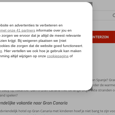
NTIE
VERRE REIZEN
ALL INCLUSIVE
WINTERZON
 annuleren*
an Canaria met kinderen
Canaria met kinderen
 lekker tussenuit met het hele gezin op het populairste eiland van Spanje? Gr
kker in de zee spetteren en in de golven duiken wanneer jij onder de warme
 baby op vakantie? Dan is Gran Canaria met de lange uitgerekte stranden ook e
and spelen?
endelijke vakantie naar Gran Canaria
ndvriendelijk hotel op Gran Canaria met kinderen hoef je niet bang te zijn v