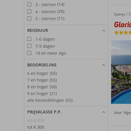
(14)
3 - sterren
(26)
4 - sterren
Spanje
Gloria P
Home
C
(11)
5 - sterren
Glori
REISDUUR
1-6 dagen
7-9 dagen
10 en meer dgn
BEOORDELING
6 en hoger
(55)
7 en hoger
(55)
8 en hoger
(50)
9 en hoger
(21)
alle beoordelingen
(55)
PRIJSKLASSE P.P.
Voor “Alge
tot € 200
tot € 300