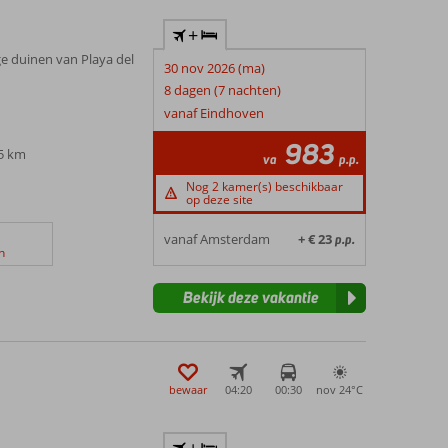
+
e duinen van Playa del
30 nov 2026 (ma)
8 dagen (7 nachten)
vanaf Eindhoven
983
,5 km
va
p.p.
Nog 2 kamer(s) beschikbaar
op deze site
vanaf Amsterdam
+ € 23
p.p.
n
Bekijk deze vakantie
bewaar
04:20
00:30
nov 24°
C
+