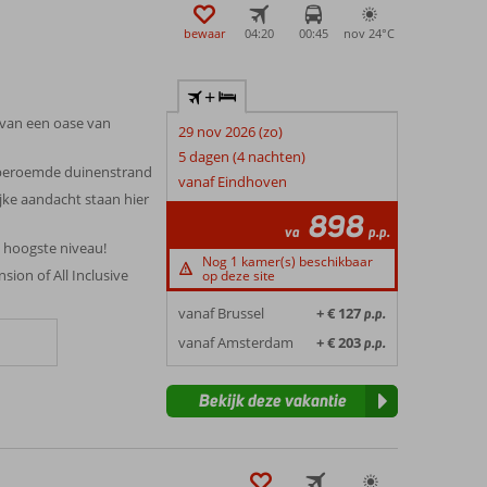
bewaar
04:20
00:45
nov 24°
C
+
 van een oase van
29 nov 2026 (zo)
5 dagen (4 nachten)
beroemde duinenstrand
vanaf Eindhoven
jke aandacht staan hier
898
va
p.p.
t hoogste niveau!
Nog 1 kamer(s) beschikbaar
sion of All Inclusive
op deze site
vanaf Brussel
+ € 127
p.p.
vanaf Amsterdam
+ € 203
p.p.
Bekijk deze vakantie