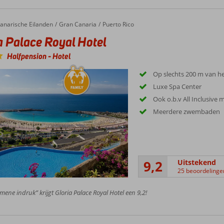
alace Royal Hotel
anarische Eilanden
Gran Canaria
Puerto Rico
a Palace Royal Hotel
Halfpension
-
Hotel
Op slechts 200 m van he
Luxe Spa Center
Ook o.b.v All Inclusive 
Meerdere zwembaden
9,2
Uitstekend
25 beoordelinge
mene indruk” krijgt Gloria Palace Royal Hotel een 9,2!