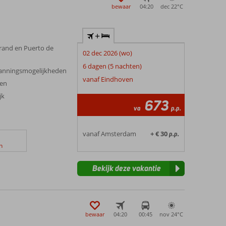
bewaar
04:20
dec 22°
C
+
trand en Puerto de
02 dec 2026 (wo)
6 dagen (5 nachten)
panningsmogelijkheden
vanaf Eindhoven
ren
jk
673
va
p.p.
vanaf Amsterdam
+ € 30
p.p.
n
Bekijk deze vakantie
bewaar
04:20
00:45
nov 24°
C