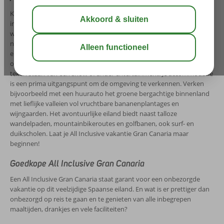
Kies voor een All Inclusive Gran Canaria en laat je lekker vertroetelen
in een drie- of viersterrenhotel. Ook fijn: je weet van tevoren precies
wat wel en niet inbegrepen is, zodat je aan het eind van je verblijf
niet voor verrassingen komt te staan. Meestal behoren ook een dag-
en avondprogramma tot het All Inclusive pakket. Overdag kun je je
op sportief gebied uitleven, terwijl een of meerder avonden in het
teken staan van een show of ander entertainment. Je accommodatie
is een prima uitgangspunt om de omgeving te verkennen. Verken
bijvoorbeeld met een huurauto het groene bergachtige binnenland
met lieflijke valleien vol vruchtbare bananenplantages en
wijngaarden. Het avontuurlijke eiland biedt naast talloze
wandelpaden, mountainbikeroutes en golfbanen, ook surf- en
duikscholen. Laat je All Inclusive vakantie Gran Canaria maar
beginnen!
Goedkope All Inclusive Gran Canaria
Een All Inclusive Gran Canaria staat garant voor een onbezorgde
vakantie op dit veelzijdige Spaanse eiland. En wat is er prettiger dan
onbezorgd op reis te gaan en te genieten van alle inbegrepen
maaltijden, drankjes en vele faciliteiten?