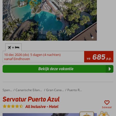
+
10 dec 2026 (do)
5 dagen (4 nachten)
685
va
p.p.
vanaf Eindhoven
Bekijk deze vakantie
Servatur Puerto Azul
Home
Spanje
Canarische Eilanden
Gran Canaria
Puerto Rico
Servatur Puerto Azul
All Inclusive
-
Hotel
bewaar