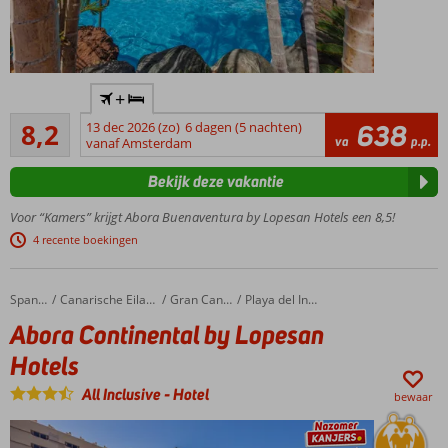
ook
mogelijk
Centraal
+
gelegen,
Zeer goed
nabij
8,2
13 dec 2026 (zo)
6 dagen (5 nachten)
638
273
va
p.p.
het
vanaf Amsterdam
beoordelingen
strand
Bekijk deze vakantie
Animatie
voor
Voor “Kamers” krijgt Abora Buenaventura by Lopesan Hotels een 8,5!
jong en
4 recente boekingen
oud
Niet 1, maar
2 grote
Abora Continental by Lopesan Hotels
Home
Spanje
Canarische Eilanden
Gran Canaria
Playa del Ingles
zwembaden
Abora Continental by Lopesan
Stranddag?
Hotels
Gebruik de
gratis
All Inclusive
-
Hotel
shuttle
bewaar
Ook
o.b.v. All