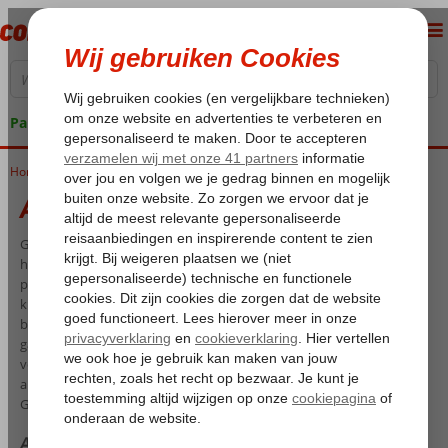
Pakketgarantie
Home
All Inclusive Gran Canaria
All Inclusive Gran Canaria
Gegarandeerd lekker weer, zonnig met vaak een briesje, en dat het
hele jaar rond. Niet voor niets is Gran Canaria al tientallen jaren
populair onder Nederlandse vakantiegangers. Het subtropische
klimaat, de heerlijke zandstranden, de gezellige terrasjes, het
bruisende uitgaansleven en de vele watersportmogelijkheden staan
garant voor een vakantie vol plezier. En wat is er fijner dan volledig
verzorgd te verblijven in een All Inclusive resort en te genieten van
alle inbegrepen maaltijden, drankjes en vele faciliteiten? All Inclusive
Gran Canaria? Wij zeggen: Doen!
All Inclusive vakanties Gran Canaria