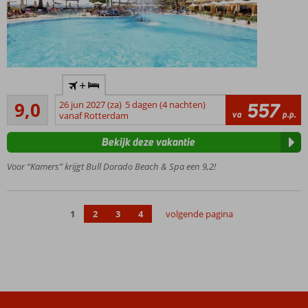
Centrale
+
ligging:
Uitstekend
strand,
9,0
26 jun 2027 (za)
5 dagen (4 nachten)
557
5
va
p.p.
centrum én
vanaf Rotterdam
beoordelingen
haven van
Bekijk deze vakantie
Arguineguín
op
Voor “Kamers” krijgt Bull Dorado Beach & Spa een 9,2!
loopafstand
Fijn voor
families:
1
2
3
4
volgende pagina
miniclub,
speeltuintje
en dagelijks
entertainment
Relaxen met
uitzicht:
dakterras