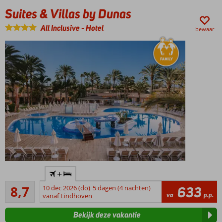
en
Suites & Villas by Dunas
families
met
All Inclusive
-
Hotel
bewaar
kids
Ruime
familiekamers
2
zwembaden
en een
kinderbad
24/7 All
Inclusive
by
Abora
Ideaal
+
familiecomplex,
Aanrader
op loopafstand
8,7
10 dec 2026 (do)
5 dagen (4 nachten)
633
187
va
p.p.
van boulevard
vanaf Eindhoven
beoordelingen
Gratis
Bekijk deze vakantie
shuttleservice