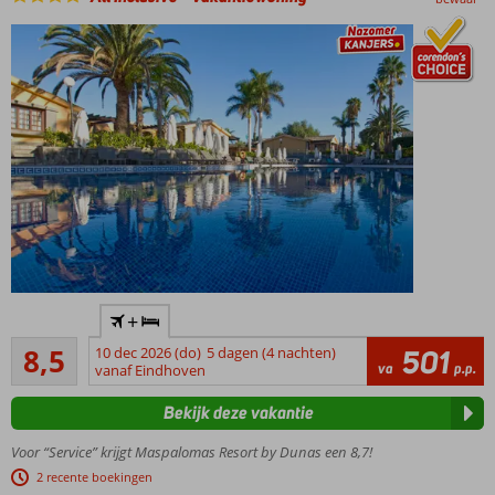
Populair
+
kwaliteitsresort
Aanrader
met goede All
8,5
10 dec 2026 (do)
5 dagen (4 nachten)
501
1373
va
p.p.
Inclusive
vanaf Eindhoven
beoordelingen
formule
Bekijk deze vakantie
Splash
park,
Voor “Service” krijgt Maspalomas Resort by Dunas een 8,7!
speeltuin,
2 recente boekingen
miniclub