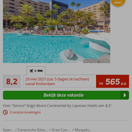
Inclusive
mogelijk
Trendy
+
hotel in het
Zeer goed
hart van
8,2
29 mei 2027 (za)
5 dagen (4 nachten)
565
517
va
p.p.
Playa del
vanaf Rotterdam
beoordelingen
Ingles, op
Bekijk deze vakantie
loopafstand
van het
Voor “Service” krijgt Abora Continental by Lopesan Hotels een 8,5!
strand
2 recente boekingen
Ideaal
voor
koppels
Suites & Villas by Dunas
Home
Spanje
Canarische Eilanden
Gran Canaria
Maspalomas