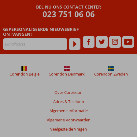
met
BEL NU ONS CONTACT CENTER
panoramisch
023 751 06 06
zeezicht
Vriendelijke
service en
GEPERSONALISEERDE NIEUWSBRIEF
ONTVANGEN?
gemoedelijke
sfeer
Geniet van
Spaanse
specialiteiten in
het
buffetrestaurant
Corendon België
Corendon Denmark
Corendon Zweden
Over Corendon
Adres & Telefoon
Algemene Informatie
Algemene Voorwaarden
Veelgestelde Vragen