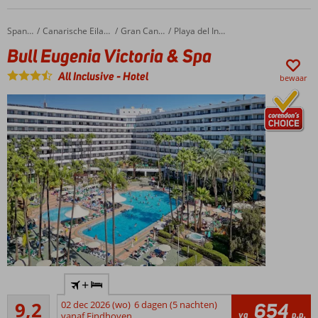
& -disco
Fijne 2- en 3-
Bull Eugenia Victoria & Spa
Home
Spanje
Canarische Eilanden
Gran Canaria
Playa del Ingles
kamerbungalows
Bull Eugenia Victoria & Spa
Gratis
shuttleservice
All Inclusive
-
Hotel
bewaar
naar het
strand
Absolute
+
favoriet bij
Uitstekend
Nederlandse
9,2
02 dec 2026 (wo)
6 dagen (5 nachten)
654
21
va
p.p.
vakantiegangers!
vanaf Eindhoven