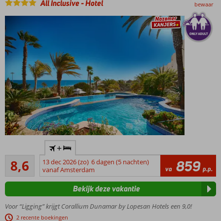
All Inclusive
-
Hotel
Inclusive
bewaar
by
Abora
Only
+
Adult:
Aanrader
min.
8,6
13 dec 2026 (zo)
6 dagen (5 nachten)
859
193
va
p.p.
leeftijd
vanaf Amsterdam
beoordelingen
18 jaar
Bekijk deze vakantie
Luxe en
kwaliteit
Voor “Ligging” krijgt Corallium Dunamar by Lopesan Hotels een 9,0!
gaan
2 recente boekingen