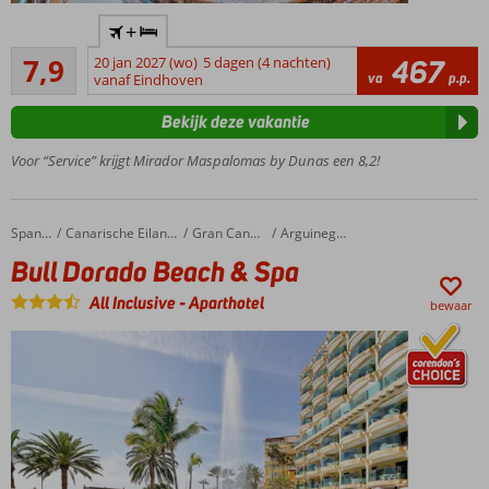
Heerlijk
+
hotel
Goed
voor
7,9
20 jan 2027 (wo)
5 dagen (4 nachten)
467
308
va
p.p.
het
vanaf Eindhoven
beoordelingen
hele
Bekijk deze vakantie
gezin
Gratis
Voor “Service” krijgt Mirador Maspalomas by Dunas een 8,2!
shuttleservice
naar het
strand
Bull Dorado Beach & Spa
Home
Spanje
Canarische Eilanden
Gran Canaria
Arguineguin
Wat
Bull Dorado Beach & Spa
leuk
die
All Inclusive
-
Aparthotel
bewaar
Splash
pool
voor
de
kids
Een
Spa
Center