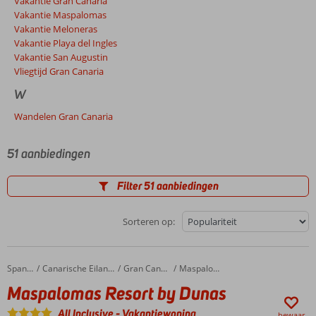
Vakantie Gran Canaria
Vakantie Maspalomas
Vakantie Meloneras
Vakantie Playa del Ingles
Vakantie San Augustin
Vliegtijd Gran Canaria
W
Wandelen Gran Canaria
51 aanbiedingen
Filter 51 aanbiedingen
Sorteren op:
Maspalomas Resort by Dunas
Home
Spanje
Canarische Eilanden
Gran Canaria
Maspalomas
Maspalomas Resort by Dunas
All Inclusive
-
Vakantiewoning
bewaar