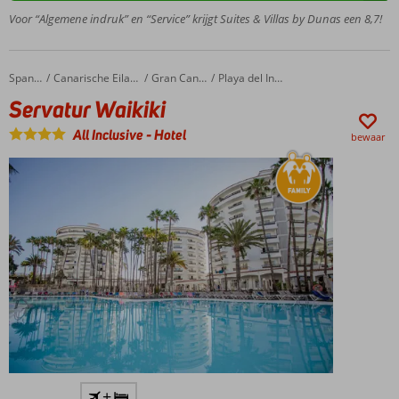
naar het
Voor “Algemene indruk” en “Service” krijgt Suites & Villas by Dunas een 8,7!
strand
3-kamer
suites tot
Servatur Waikiki
Home
Spanje
Canarische Eilanden
Gran Canaria
Playa del Ingles
wel 6
Servatur Waikiki
personen
All
All Inclusive
-
Hotel
bewaar
Inclusive
ook
mogelijk
Centrale
+