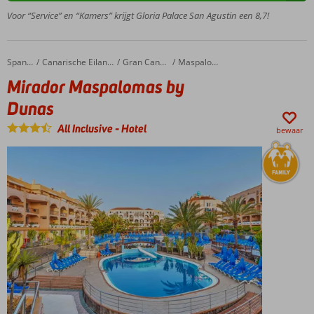
juniorsuites
Voor “Service” en “Kamers” krijgt Gloria Palace San Agustin een 8,7!
met
zeezicht
Aanrader:
Mirador Maspalomas by Dunas
Home
Spanje
Canarische Eilanden
Gran Canaria
Maspalomas
Thalassotherapie
Mirador Maspalomas by
Chill out
dakterras
Dunas
met
All Inclusive
-
Hotel
zwembad,
bewaar
18+
Ook All
Inclusive,
all good