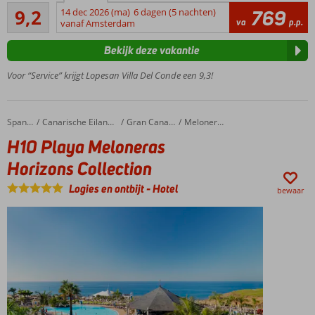
Uitstekend
luxe…
9,2
14 dec 2026 (ma)
6 dagen (5 nachten)
769
69
va
p.p.
one of a
vanaf Amsterdam
beoordelingen
kind
Bekijk deze vakantie
Zeer
centraal
Voor “Service” krijgt Lopesan Villa Del Conde een 9,3!
gelegen
Luxe
Thalasso
H10 Playa Meloneras Horizons Collection
Home
Spanje
Canarische Eilanden
Gran Canaria
Meloneras
Spa
H10 Playa Meloneras
Center
Ook als
Horizons Collection
Halfpension
Logies en ontbijt
-
Hotel
mogelijk
bewaar
Ruime
familiekamers