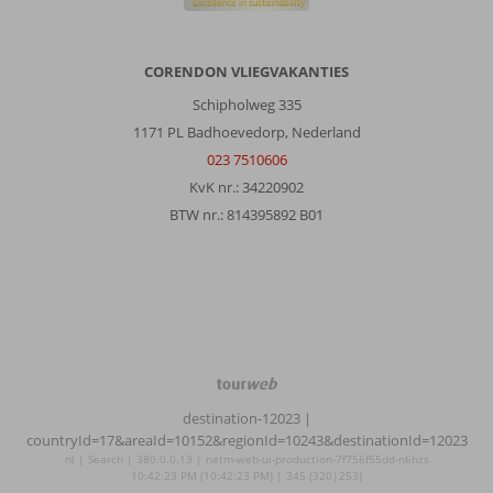
CORENDON VLIEGVAKANTIES
Schipholweg 335
1171 PL Badhoevedorp, Nederland
023 7510606
KvK nr.: 34220902
BTW nr.: 814395892 B01
TourWeb
©
destination-12023
|
NetMatch
countryId=17&areaId=10152&regionId=10243&destinationId=12023
nl | Search | 380.0.0.13 | netm-web-ui-production-7f756f55dd-n6hzs
10:42:23 PM (10:42:23 PM) | 345 (320|253)