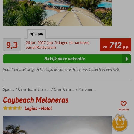
Heerlijk 5-
+
sterrenhotel
Uitstekend
vlak bij het
9,3
26 jun 2027 (za)
5 dagen (4 nachten)
712
43
va
p.p.
strand
vanaf Rotterdam
beoordelingen
Een buffet- en à-
Bekijk deze vakantie
la-
carterestaurants
Voor “Service” krijgt H10 Playa Meloneras Horizons Collection een 9,4!
Ga
zeker
eens
Caybeach Meloneras
Home
Spanje
Canarische Eilanden
Gran Canaria
Meloneras
naar
Caybeach Meloneras
het
Spa
Logies
-
Hotel
bewaar
Center
Tip:
boek de
privilege