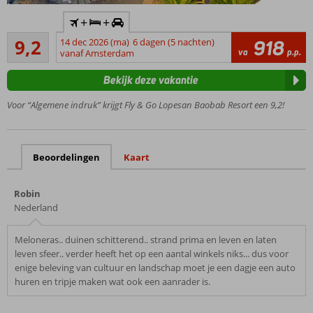
Inclusief
+
+
huurauto
Uitstekend
9,2
14 dec 2026 (ma)
6 dagen (5 nachten)
918
Geheel in
425
va
p.p.
vanaf Amsterdam
Afrikaanse
beoordelingen
stijl
Bekijk deze vakantie
5 zwembaden en 2
kinderzwembaden
Voor “Algemene indruk” krijgt Fly & Go Lopesan Baobab Resort een 9,2!
Halfpension
en
Volpension
Beoordelingen
Kaart
ook
mogelijk
UNIQUE
Robin
by
Nederland
Lopesan:
ultieme
Meloneras.. duinen schitterend.. strand prima en leven en laten
vakantie
leven sfeer.. verder heeft het op een aantal winkels niks... dus voor
ervaring
enige beleving van cultuur en landschap moet je een dagje een auto
huren en tripje maken wat ook een aanrader is.