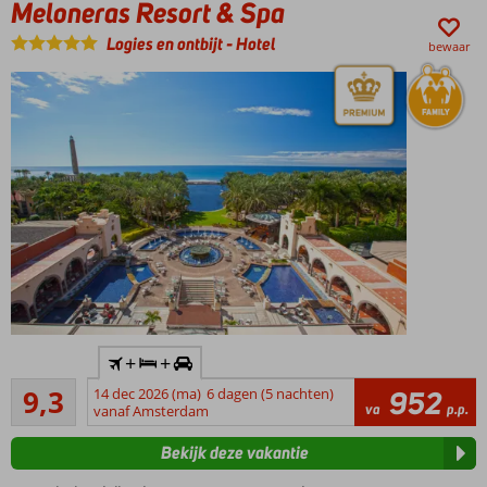
Meloneras Resort & Spa
Vermaak voor
Logies en ontbijt
-
Hotel
de kids in de
bewaar
Mini Club of
kinderzwembad
Zelf koken
of genieten
van
Halfpension,
aan jou de
keus
Inclusief
+
+
huurauto
Uitstekend
9,3
14 dec 2026 (ma)
6 dagen (5 nachten)
952
Een top
346
va
p.p.
vanaf Amsterdam
hotel op
beoordelingen
een
Bekijk deze vakantie
toplocatie!