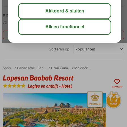
9,2
Gem. cijfer,
1671
beoordelingen
va.
446
Goedkoopste prijs, 7 aanbiedingen
Filter 7 aanbiedingen
Sorteren op:
Lopesan Baobab Resort
Home
Spanje
Canarische Eilanden
Gran Canaria
Meloneras
Lopesan Baobab Resort
Logies en ontbijt
-
Hotel
bewaar