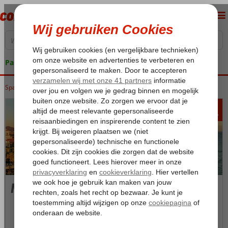
Pakketgarantie
Spanje
Home
Canarische Eilanden
Gran Canaria
Meloneras
446
va
p.p.
Meloneras
Foto's & video
Kaart
Beoordelingen