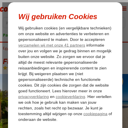
Pakketgarantie
Egypte
Home
Rode Zee
Marsa Alam
El Quseir
Flamenco Beach & Resort
Flamenco Beach & Resort
All Inclusive
-
Hotel