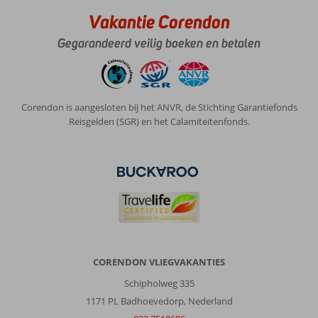
het
Vakantie Corendon
hotel.
El
Gegarandeerd veilig boeken en betalen
Quseir
als
stadje
bereik
Corendon is aangesloten bij het ANVR, de Stichting Garantiefonds
je
Reisgelden (SGR) en het Calamiteitenfonds.
met
een
taxi
en
is
erg
klein.
Verder
is
er
CORENDON VLIEGVAKANTIES
op
eigen
Schipholweg 335
initiatief
1171 PL Badhoevedorp, Nederland
niets