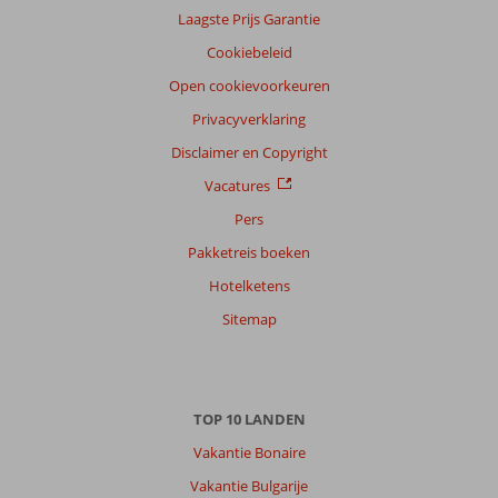
Taal
Laagste Prijs Garantie
Nederlands (NL) (293)
Cookiebeleid
Filter
Open cookievoorkeuren
reisgezelschap
Privacyverklaring
Alle
Disclaimer en Copyright
Sorteren
Vacatures
op
Pers
datum (nieuw > oud)
Pakketreis boeken
Hotelketens
Mara
8,0
Nederland
Sitemap
Gezin met oud(ere) kind(eren)
,
23 juli 2026
TOP 10 LANDEN
Over
El
Vakantie Bonaire
Quseir:
Vakantie Bulgarije