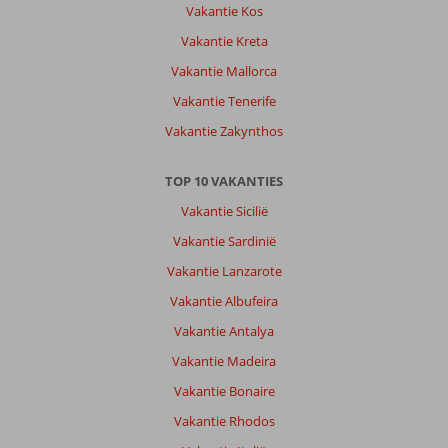
Vakantie Kos
en
daar
Vakantie Kreta
hebben
Vakantie Mallorca
we
zelfs
Vakantie Tenerife
een
Vakantie Zakynthos
schildpad
gezien.
Verder
TOP 10 VAKANTIES
dan
Vakantie Sicilië
de
30
Vakantie Sardinië
m
Vakantie Lanzarote
mag
niet,
Vakantie Albufeira
daarvoor
Vakantie Antalya
moet
je
Vakantie Madeira
een
Vakantie Bonaire
excursie
boeken.
Vakantie Rhodos
Excursies