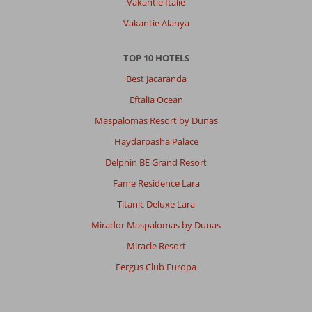
Vakantie Italië
boeken
doe
Vakantie Alanya
je
liefst
TOP 10 HOTELS
via
het
Best Jacaranda
hotel
Eftalia Ocean
Diving
Centre,
Maspalomas Resort by Dunas
die
Haydarpasha Palace
zijn
heel
Delphin BE Grand Resort
goed
Fame Residence Lara
en
doen
Titanic Deluxe Lara
wat
Mirador Maspalomas by Dunas
ze
beloven.
Miracle Resort
Er
Fergus Club Europa
zijn
4
winkeltjes
bij