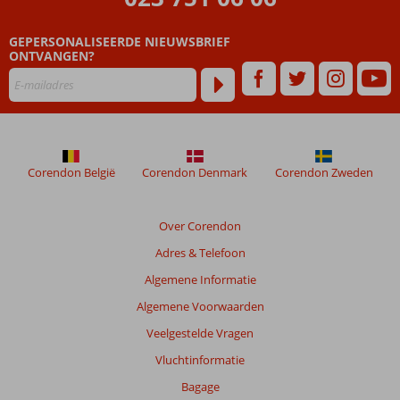
die
ouder
GEPERSONALISEERDE NIEUWSBRIEF
zijn
ONTVANGEN?
dan
48
maanden
worden
niet
meer
weergegeven
Corendon België
Corendon Denmark
Corendon Zweden
om
de
relevantie
Over Corendon
van
Adres & Telefoon
de
getoonde
Algemene Informatie
beoordelingen
Algemene Voorwaarden
te
garanderen.
Veelgestelde Vragen
Meer
Vluchtinformatie
info
over
Bagage
onze