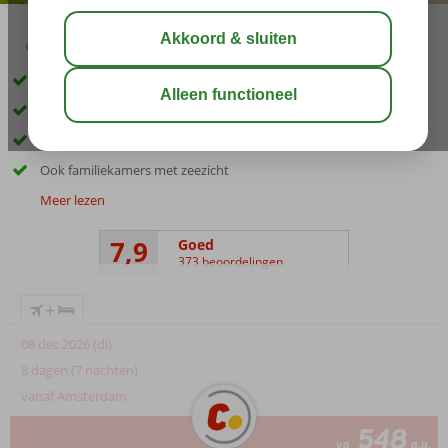
05:00
01:50
aug 34°
C
delen
bewaar
Privéstrand met huisrif
Shuttleservice naar El Quseir
Duikschool op het resort
Ook familiekamers met zeezicht
Meer lezen
7,9
Goed
373 beoordelingen
+
08 dec 2026 (di)
8 dagen (7 nachten)
vanaf Amsterdam
548
va
p.p.