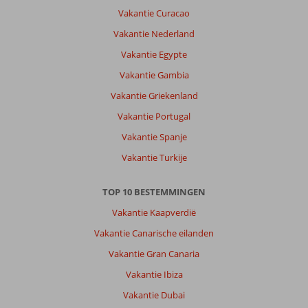
Rustige
Vakantie Curacao
omgeving,
prachtige
Vakantie Nederland
zee
Vakantie Egypte
en
koraalriffen
Vakantie Gambia
en
Vakantie Griekenland
veel
groen
Vakantie Portugal
in
Vakantie Spanje
het
hotel.
Vakantie Turkije
Snorkelen
is
TOP 10 BESTEMMINGEN
prachtig!
Voor
Vakantie Kaapverdië
het
Vakantie Canarische eilanden
hotel
is
Vakantie Gran Canaria
zo'n
Vakantie Ibiza
30
m
Vakantie Dubai
rif