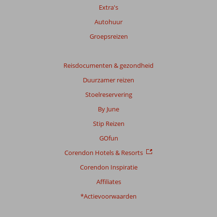
Extra's
beoordelingen.
Autohuur
Totale
Groepsreizen
score
Gebaseerd
Reisdocumenten & gezondheid
op:
Duurzamer reizen
373
beoordelingen
Stoelreservering
By June
Stip Reizen
Scoreverdeling
Algemene indruk
7,9
Eten
7,3
GOfun
Ligging
7,1
Kamers
7,6
Corendon Hotels & Resorts
Service
8,3
Kindvriendelijk
6,4
Prijs/kwaliteit
7,9
Wifi kwaliteit
3,6
Corendon Inspiratie
Affiliates
Ervaringen
*Actievoorwaarden
van
onze
klanten