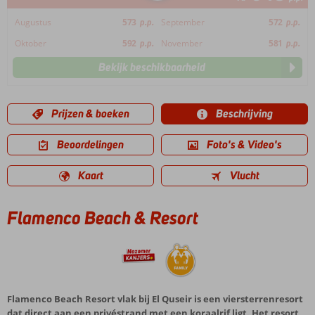
Augustus
573
p.p.
September
572
p.p.
Oktober
592
p.p.
November
581
p.p.
Bekijk beschikbaarheid
Prijzen & boeken
Beschrijving
Beoordelingen
Foto's & Video's
Kaart
Vlucht
Flamenco Beach & Resort
Flamenco Beach Resort vlak bij El Quseir is een viersterrenresort
dat direct aan een privéstrand met een koraalrif ligt. Het resort