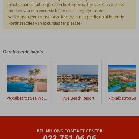
plaatse aanschaft, krijg je een kortingsvoucher van € 5 voor het
boeken van een excursie bij de reisleiding tijdens de
welkomstbijeenkomst. Deze korting is niet geldig op al lopende
kortingsacties van excursies ter plaatse.
De
beoordelingen
zijn
door
Gerelateerde hotels
onze
klanten
geschreven
na
hun
verblijf
in
Pickalbatros Sea World Resort
True Beach Resort
Flamenco
Beach
&
Resort
BEL NU ONS CONTACT CENTER
Beoordelingen
023 751 06 06