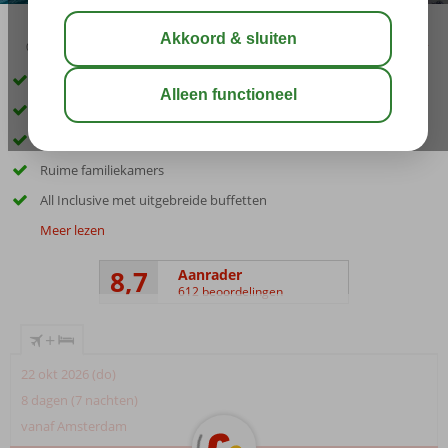
03:45
00:30
aug 32°
C
delen
bewaar
Direct aan het strand van Ixia
Centraal gelegen nabij Ixia en Rhodos-Stad
Miniclub en minidisco voor de kinderen
Ruime familiekamers
All Inclusive met uitgebreide buffetten
Meer lezen
8,7
Aanrader
612 beoordelingen
+
22 okt 2026 (do)
8 dagen (7 nachten)
vanaf Amsterdam