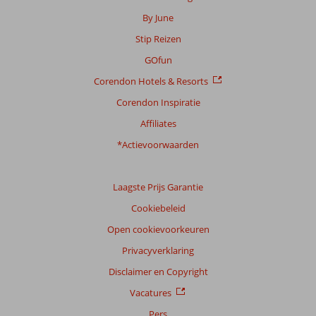
Scoreverdeling
By June
Algemene indruk
8,7
Eten
8,5
Stip Reizen
Ligging
8,8
Kamers
7,6
Service
9,0
Kindvriendelijk
8,3
GOfun
Prijs/kwaliteit
8,4
Wifi kwaliteit
7,4
Corendon Hotels & Resorts
Corendon Inspiratie
Ervaringen
van
Affiliates
onze
klanten
*Actievoorwaarden
Taal
Nederlands (NL) (399)
Laagste Prijs Garantie
Filter
Cookiebeleid
reisgezelschap
Open cookievoorkeuren
Alle
Privacyverklaring
Sorteren
op
Disclaimer en Copyright
datum (nieuw > oud)
Vacatures
Pers