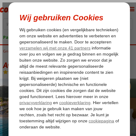
Pakketgarantie
Griekenland
Home
Rhodos
Ixia
Avra Beach
Avra Beach
All Inclusive
-
Hotel