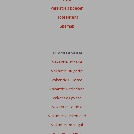
Anoniem
9,0
Pakketreis boeken
Nederland
Hotelketens
Gezin met oud(ere) kind(eren)
,
22 juli 2026
Sitemap
Over
Ixia:
TOP 10 LANDEN
Prima
Vakantie Bonaire
ligging
mooie
Vakantie Bulgarije
mix,
Vakantie Curacao
cultuur,
strand,
Vakantie Nederland
activiteiten
Vakantie Egypte
Over
Vakantie Gambia
Avra
Vakantie Griekenland
Beach:
Perfect,
Vakantie Portugal
mooi
Vakantie Spanje