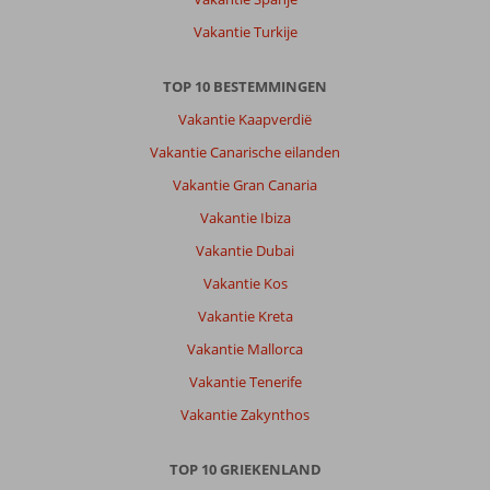
all-
in
Vakantie Turkije
concept
Jammer
TOP 10 BESTEMMINGEN
dat
er
Vakantie Kaapverdië
een
Vakantie Canarische eilanden
verkapte
vorm
Vakantie Gran Canaria
van
Vakantie Ibiza
handdoekje
leggen
Vakantie Dubai
wordt
Vakantie Kos
getolereerd
Vakantie Kreta
Algemene indruk
9
Eten
7
Vakantie Mallorca
Ligging
10
Kamers
7
Service
10
Kindvriendelijk
8
Vakantie Tenerife
Prijs/kwaliteit
8
Wifi kwaliteit
6
Vakantie Zakynthos
TOP 10 GRIEKENLAND
Miranda