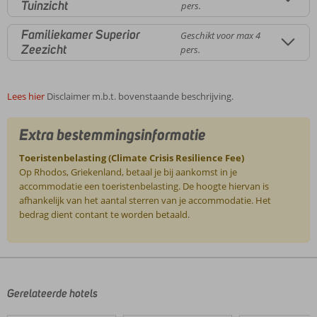
Tuinzicht
pers.
Familiekamer Superior
Geschikt voor max 4
Zeezicht
pers.
Lees hier
Disclaimer m.b.t. bovenstaande beschrijving.
Extra bestemmingsinformatie
Toeristenbelasting (Climate Crisis Resilience Fee)
Op Rhodos, Griekenland, betaal je bij aankomst in je
accommodatie een toeristenbelasting. De hoogte hiervan is
afhankelijk van het aantal sterren van je accommodatie. Het
bedrag dient contant te worden betaald.
De
beoordelingen
zijn
door
Gerelateerde hotels
onze