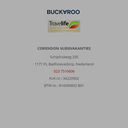
rechts
lopen
voor
de
bekende
toeristische
winkeltjes
en
CORENDON VLIEGVAKANTIES
restaurantjes.
Wij
Schipholweg 335
hadden
1171 PL Badhoevedorp, Nederland
een
023 7510606
dag
KvK nr.: 34220902
een
auto
BTW nr.: 814395892 B01
gehuurd
en
een
paar
leuke
en
mooie