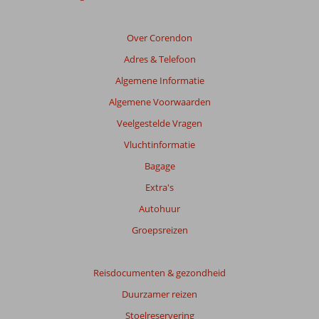
relevantie
van
de
Over Corendon
getoonde
Adres & Telefoon
beoordelingen
te
Algemene Informatie
garanderen.
Algemene Voorwaarden
Meer
info
Veelgestelde Vragen
over
Vluchtinformatie
onze
beoordelingen.
Bagage
Extra's
Totale
Autohuur
score
Groepsreizen
Gebaseerd
op:
612
Reisdocumenten & gezondheid
beoordelingen
Duurzamer reizen
Stoelreservering