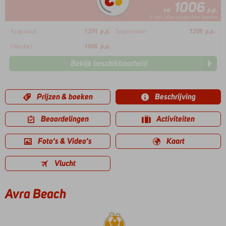
1006
va
p.p.
*incl. alle verplichte kosten
Augustus
1291
p.p.
September
1208
p.p.
Oktober
1006
p.p.
Bekijk beschikbaarheid
Prijzen & boeken
Beschrijving
Beoordelingen
Activiteiten
Foto's & Video's
Kaart
Vlucht
Avra Beach