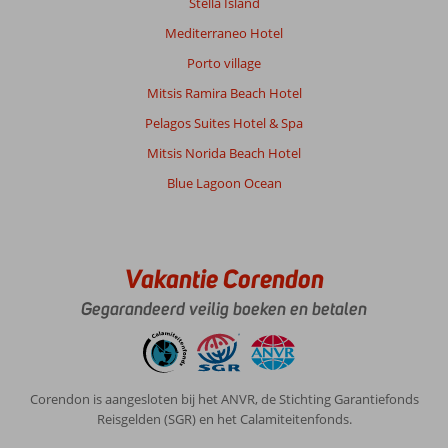
Stella Island
wel
wat
Mediterraneo Hotel
wind.
Porto village
Je
zit
Mitsis Ramira Beach Hotel
zo
Pelagos Suites Hotel & Spa
in
Rhodos
Mitsis Norida Beach Hotel
stad.
Blue Lagoon Ocean
10
minuten
per
auto,
taxi
Vakantie Corendon
of
bus.
Gegarandeerd veilig boeken en betalen
Je
kunt
ook
direct
Corendon is aangesloten bij het ANVR, de Stichting Garantiefonds
naar
Reisgelden (SGR) en het Calamiteitenfonds.
links
of