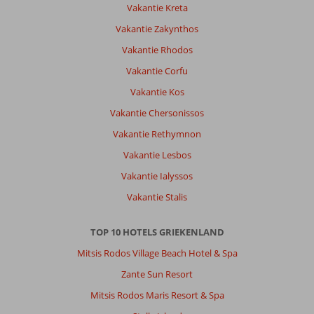
9,0
Nederland
Vakantie Kreta
Gezin met oud(ere) kind(eren)
Vakantie Zakynthos
,
22 juli 2026
Vakantie Rhodos
Vakantie Corfu
Over
Ixia:
Vakantie Kos
Rhodos
Vakantie Chersonissos
Ixia
Vakantie Rethymnon
is
een
Vakantie Lesbos
fijne
Vakantie Ialyssos
plek.
Je
Vakantie Stalis
zit
aan
TOP 10 HOTELS GRIEKENLAND
de
‘verkoelende’
Mitsis Rodos Village Beach Hotel & Spa
kant.
Zante Sun Resort
Er
staat
Mitsis Rodos Maris Resort & Spa
altijd