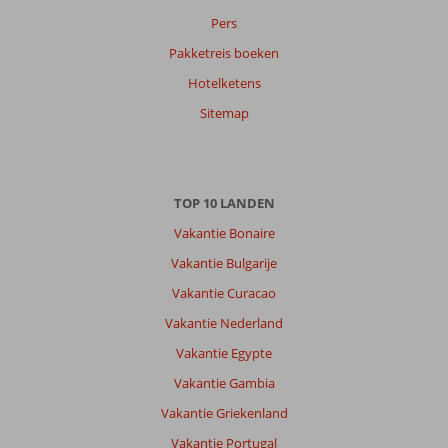
Pers
datum (nieuw > oud)
Pakketreis boeken
Hotelketens
Reinaldohenriq
10
Nederland
Sitemap
Gezin met oud(ere) kind(eren)
,
19 juli 2026
TOP 10 LANDEN
Over
El
Vakantie Bonaire
Gouna:
Vakantie Bulgarije
Chic
Vakantie Curacao
and
friendly.
Vakantie Nederland
Beautiful
Vakantie Egypte
and
well
Vakantie Gambia
kept.
Vakantie Griekenland
Very
safe
Vakantie Portugal