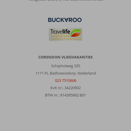
,
18 juli 2026
Over
El
Gouna:
El
Gouna
is
CORENDON VLIEGVAKANTIES
een
rustige
Schipholweg 335
maar
1171 PL Badhoevedorp, Nederland
veilige
023 7510606
omgeving.
KvK nr.: 34220902
Vriendelijke
mensen.
BTW nr.: 814395892 B01
Excursies
via
Corendon
erg
leuk.