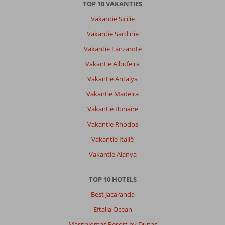
TOP 10 VAKANTIES
Andysylvain
8,0
Belgie
Vakantie Sicilië
Gezin met oud(ere) kind(eren)
Vakantie Sardinië
,
19 juli 2026
Vakantie Lanzarote
Vakantie Albufeira
Over
El
Vakantie Antalya
Gouna:
Vakantie Madeira
Zeer
Vakantie Bonaire
mooi
en
Vakantie Rhodos
verzorgd.
Vakantie Italië
Alles
wordt
Vakantie Alanya
voor
je
TOP 10 HOTELS
gedaan.
Best Jacaranda
Over
Eftalia Ocean
Panorama
Bungalows
Maspalomas Resort by Dunas