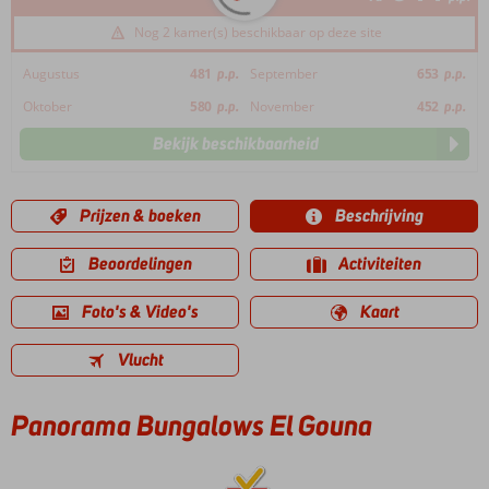
Nog 2 kamer(s) beschikbaar op deze site
Augustus
481
p.p.
September
653
p.p.
Oktober
580
p.p.
November
452
p.p.
Bekijk beschikbaarheid
Prijzen & boeken
Beschrijving
Beoordelingen
Activiteiten
Foto's & Video's
Kaart
Vlucht
Panorama Bungalows El Gouna