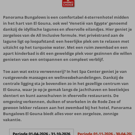
Panorama Bungalows is een comfortabel 4-sterrenhotel midden
in het hart van El Gouna, ook wel 'Venetië van Egypte’ genoemd
dankzij de idyllische lagunes en sfeervolle eilandjes. Hier geniet je
zorgeloos van de All Inclusive formule. Het privéstrand aan de
lagune ligt op loopafstand: een heerlijke plek om te relaxen met
uitzicht op het turquoise water. Met een ruim zwembad en een
apart kinderbad is dit een geweldige plek voor gezinnen die willen
genieten van een ontspannen en compleet verblijf.
Toe aan wat extra verwennerij? In het Spa Center geniet je van
rustgevende massages en wellnessbehandelingen. Dankzij de
centrale ligging sta je bovendien zo in het gezellige centrum van
El Gouna, waar je op je gemak langs de jachthaven en boetiekjes
slentert en kunt aanschuiven in sfeervolle restaurants. De
omgeving verkennen, duiken of snorkelen in de Rode Zee of
gewoon lekker relaxen aan het zwembad bij het hotel, Panorama
Bungalows El Gouna biedt alles voor een zorgeloze, zonnige
vakantie.
Periode 01-04-2026 - 31-10-2026
Periode 01-11-2026 - 30-04-2027