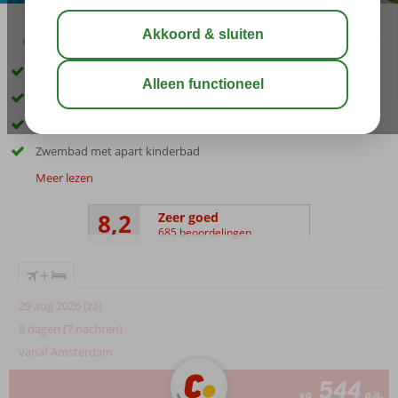
04:50
00:30
aug 34°
C
delen
bewaar
In het centrum van El Gouna
Spa Center
Privéstrand aan de lagune
Zwembad met apart kinderbad
Meer lezen
8,2
Zeer goed
685 beoordelingen
+
29 aug 2026 (za)
8 dagen (7 nachten)
vanaf Amsterdam
544
va
p.p.