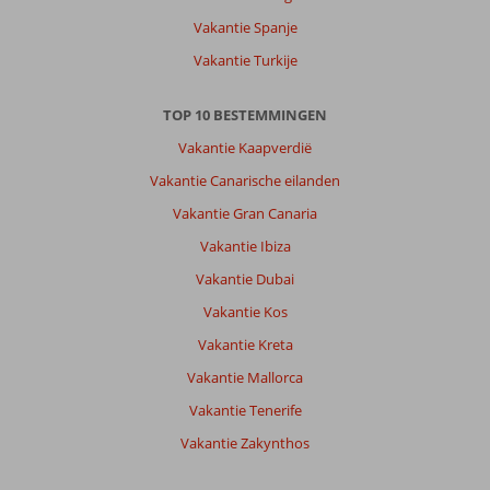
Vakantie Spanje
Over
Panorama
Vakantie Turkije
Bungalows
El
TOP 10 BESTEMMINGEN
Gouna:
The
Vakantie Kaapverdië
rooms
Vakantie Canarische eilanden
are
very
Vakantie Gran Canaria
spacious
Vakantie Ibiza
and
well
Vakantie Dubai
decorated.
Vakantie Kos
Peacefull
Vakantie Kreta
Algemene indruk
10
Eten
8
Vakantie Mallorca
Ligging
10
Kamers
10
Service
10
Kindvriendelijk
10
Vakantie Tenerife
Prijs/kwaliteit
10
Wifi kwaliteit
7
Vakantie Zakynthos