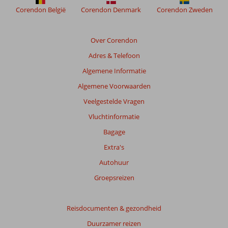
weergegeven
Corendon België
Corendon Denmark
Corendon Zweden
om
de
relevantie
Over Corendon
van
Adres & Telefoon
de
getoonde
Algemene Informatie
beoordelingen
Algemene Voorwaarden
te
garanderen.
Veelgestelde Vragen
Meer
Vluchtinformatie
info
over
Bagage
onze
Extra's
beoordelingen.
Autohuur
Totale
Groepsreizen
score
Gebaseerd
Reisdocumenten & gezondheid
op:
Duurzamer reizen
685