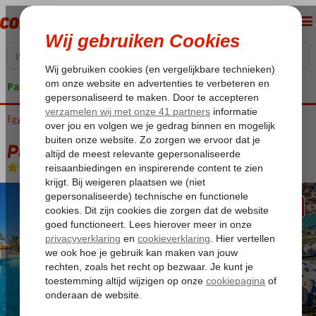
Pakketgarantie
Egypte
Home
Rode Zee
Hurghada
El Gouna
Panorama Bungalows El Gouna
Panorama Bungalows El Gouna
All Inclusive
-
Hotel