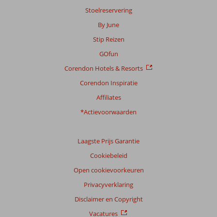
beoordelingen
Stoelreservering
By June
Stip Reizen
Scoreverdeling
Algemene indruk
8,2
Eten
7,7
GOfun
Ligging
8,9
Kamers
7,8
Corendon Hotels & Resorts
Service
8,9
Kindvriendelijk
7,1
Prijs/kwaliteit
8,2
Wifi kwaliteit
6,5
Corendon Inspiratie
Affiliates
Ervaringen
*Actievoorwaarden
van
onze
klanten
Taal
Laagste Prijs Garantie
Nederlands (NL) (572)
Cookiebeleid
Filter
Open cookievoorkeuren
reisgezelschap
Privacyverklaring
Alle
Disclaimer en Copyright
Sorteren
Vacatures
op